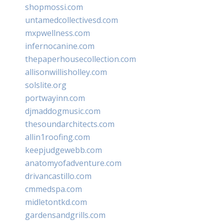
shopmossi.com
untamedcollectivesd.com
mxpwellness.com
infernocanine.com
thepaperhousecollection.com
allisonwillisholley.com
solslite.org
portwayinn.com
djmaddogmusic.com
thesoundarchitects.com
allin1roofing.com
keepjudgewebb.com
anatomyofadventure.com
drivancastillo.com
cmmedspa.com
midletontkd.com
gardensandgrills.com