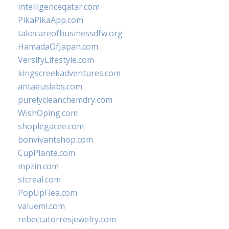
intelligenceqatar.com
PikaPikaApp.com
takecareofbusinessdfw.org
HamadaOfJapan.com
VersifyLifestyle.com
kingscreekadventures.com
antaeuslabs.com
purelycleanchemdry.com
WishOping.com
shoplegacee.com
bonvivantshop.com
CupPlante.com
mpzin.com
stcreal.com
PopUpFlea.com
valueml.com
rebeccatorresjewelry.com