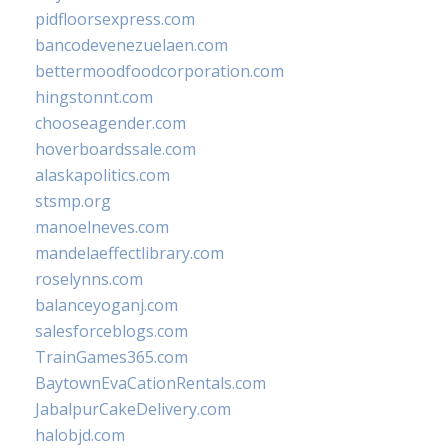
pidfloorsexpress.com
bancodevenezuelaen.com
bettermoodfoodcorporation.com
hingstonnt.com
chooseagender.com
hoverboardssale.com
alaskapolitics.com
stsmp.org
manoelneves.com
mandelaeffectlibrary.com
roselynns.com
balanceyoganj.com
salesforceblogs.com
TrainGames365.com
BaytownEvaCationRentals.com
JabalpurCakeDelivery.com
halobjd.com