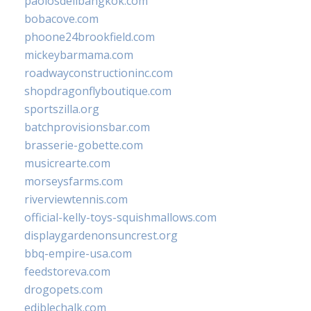
paolosdelibangkok.com
bobacove.com
phoone24brookfield.com
mickeybarmama.com
roadwayconstructioninc.com
shopdragonflyboutique.com
sportszilla.org
batchprovisionsbar.com
brasserie-gobette.com
musicrearte.com
morseysfarms.com
riverviewtennis.com
official-kelly-toys-squishmallows.com
displaygardenonsuncrest.org
bbq-empire-usa.com
feedstoreva.com
drogopets.com
ediblechalk.com