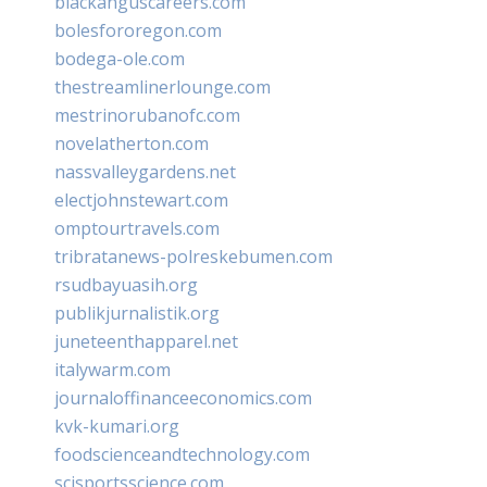
blackanguscareers.com
bolesfororegon.com
bodega-ole.com
thestreamlinerlounge.com
mestrinorubanofc.com
novelatherton.com
nassvalleygardens.net
electjohnstewart.com
omptourtravels.com
tribratanews-polreskebumen.com
rsudbayuasih.org
publikjurnalistik.org
juneteenthapparel.net
italywarm.com
journaloffinanceeconomics.com
kvk-kumari.org
foodscienceandtechnology.com
scisportsscience.com