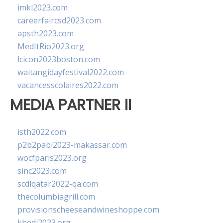
imkl2023.com
careerfaircsd2023.com
apsth2023.com
MedItRio2023.org
lcicon2023boston.com
waitangidayfestival2022.com
vacancesscolaires2022.com
MEDIA PARTNER II
isth2022.com
p2b2pabi2023-makassar.com
wocfparis2023.org
sinc2023.com
scdlqatar2022-qa.com
thecolumbiagrill.com
provisionscheeseandwineshoppe.com
khedi2023.org