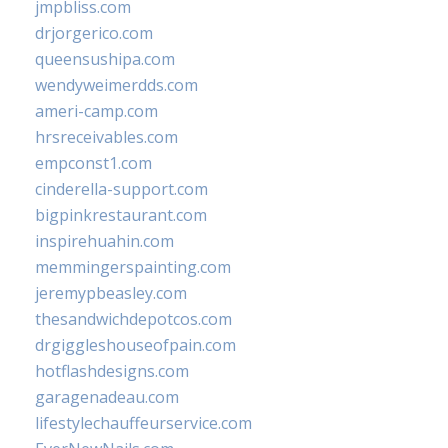
jmpbliss.com
drjorgerico.com
queensushipa.com
wendyweimerdds.com
ameri-camp.com
hrsreceivables.com
empconst1.com
cinderella-support.com
bigpinkrestaurant.com
inspirehuahin.com
memmingerspainting.com
jeremypbeasley.com
thesandwichdepotcos.com
drgiggleshouseofpain.com
hotflashdesigns.com
garagenadeau.com
lifestylechauffeurservice.com