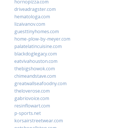
hornopizza.com
driveadragster.com
hematologa.com
lizaivanov.com
guesttinyhomes.com
home-plow-by-meyer.com
palatelatincuisine.com
blackdoglegacy.com
eatvivahouston.com
thebigshowok.com
chimeandstave.com
greatwallseafoodny.com
theloverose.com
gabriovoice.com
resinflowart.com
p-sports.net
korsairstreetwear.com
petshopallston.com