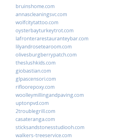
bruinshome.com
annascleaningsvc.com
wolfcitytattoo.com
oysterbayturkeytrot.com
lafronterarestauranteybar.com
lilyandrosetearoom.com
olivesburgberrypatch.com
theslushkids.com
giobastian.com
glpascensori.com
rifloorepoxy.com
woolleymillingandpaving.com
uptonpvd.com
2troublegrill.com
casateranga.com
sticksandstonesstudiooh.com
walkers-treeservice.com