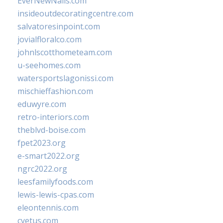
EverNewNails.com
insideoutdecoratingcentre.com
salvatoresinpoint.com
jovialfloralco.com
johnlscotthometeam.com
u-seehomes.com
watersportslagonissi.com
mischieffashion.com
eduwyre.com
retro-interiors.com
theblvd-boise.com
fpet2023.org
e-smart2022.org
ngrc2022.org
leesfamilyfoods.com
lewis-lewis-cpas.com
eleontennis.com
cyetus.com