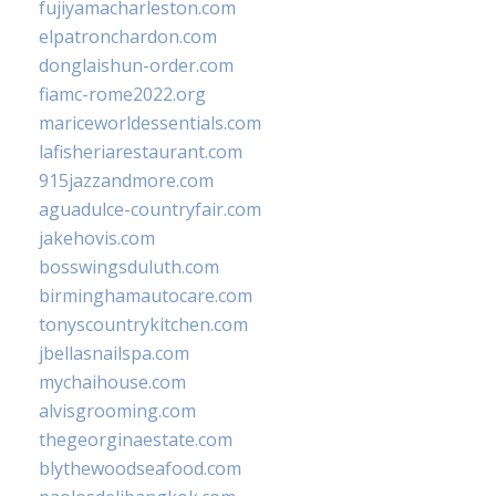
fujiyamacharleston.com
elpatronchardon.com
donglaishun-order.com
fiamc-rome2022.org
mariceworldessentials.com
lafisheriarestaurant.com
915jazzandmore.com
aguadulce-countryfair.com
jakehovis.com
bosswingsduluth.com
birminghamautocare.com
tonyscountrykitchen.com
jbellasnailspa.com
mychaihouse.com
alvisgrooming.com
thegeorginaestate.com
blythewoodseafood.com