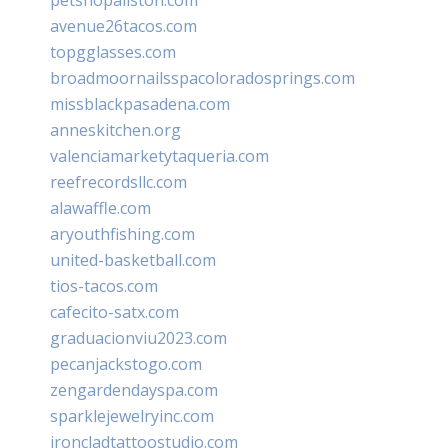
avenue26tacos.com
topgglasses.com
broadmoornailsspacoloradosprings.com
missblackpasadena.com
anneskitchen.org
valenciamarketytaqueria.com
reefrecordsllc.com
alawaffle.com
aryouthfishing.com
united-basketball.com
tios-tacos.com
cafecito-satx.com
graduacionviu2023.com
pecanjackstogo.com
zengardendayspa.com
sparklejewelryinc.com
ironcladtattoostudio.com