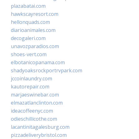
plazabatai.com
hawkscayresort.com
hellonquads.com
diarioanimales.com
decogaleri.com
unavozparadios.com
shoes-vert.com
elbotanicopanama.com
shadyoaksrockportrvpark.com
jccoinlaundry.com
kautorepair.com
marjaeswinebar.com
elmazatlanclinton.com
ideacoffeenyc.com
odieschillicothe.com
lacantinitagalesburg.com
pizzadeliverybristol.com