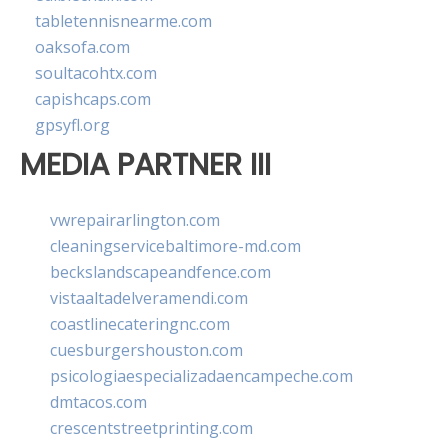
tabletennisnearme.com
oaksofa.com
soultacohtx.com
capishcaps.com
gpsyfl.org
MEDIA PARTNER III
vwrepairarlington.com
cleaningservicebaltimore-md.com
beckslandscapeandfence.com
vistaaltadelveramendi.com
coastlinecateringnc.com
cuesburgershouston.com
psicologiaespecializadaencampeche.com
dmtacos.com
crescentstreetprinting.com