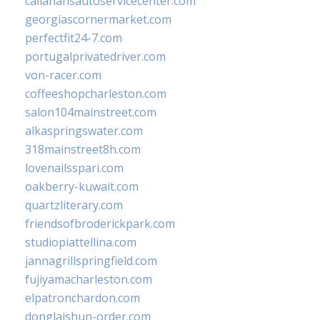
callahansautoservicecenter.com
georgiascornermarket.com
perfectfit24-7.com
portugalprivatedriver.com
von-racer.com
coffeeshopcharleston.com
salon104mainstreet.com
alkaspringswater.com
318mainstreet8h.com
lovenailsspari.com
oakberry-kuwait.com
quartzliterary.com
friendsofbroderickpark.com
studiopiattellina.com
jannagrillspringfield.com
fujiyamacharleston.com
elpatronchardon.com
donglaishun-order.com