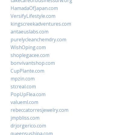
takecareofbusinessdfw.org
HamadaOfJapan.com
VersifyLifestyle.com
kingscreekadventures.com
antaeuslabs.com
purelycleanchemdry.com
WishOping.com
shoplegacee.com
bonvivantshop.com
CupPlante.com
mpzin.com
stcreal.com
PopUpFlea.com
valueml.com
rebeccatorresjewelry.com
jmpbliss.com
drjorgerico.com
queensushipa.com