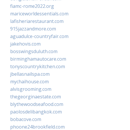
fiamc-rome2022.org
mariceworldessentials.com
lafisheriarestaurant.com
915jazzandmore.com
aguadulce-countryfair.com
jakehovis.com
bosswingsduluth.com
birminghamautocare.com
tonyscountrykitchen.com
jbellasnailspa.com
mychaihouse.com
alvisgrooming.com
thegeorginaestate.com
blythewoodseafood.com
paolosdelibangkok.com
bobacove.com
phoone24brookfield.com