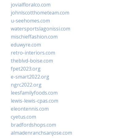
jovialfloralco.com
johnlscotthometeam.com
u-seehomes.com
watersportslagonissi.com
mischieffashion.com
eduwyre.com
retro-interiors.com
theblvd-boise.com
fpet2023.org
e-smart2022.org
ngrc2022.org
leesfamilyfoods.com
lewis-lewis-cpas.com
eleontennis.com
cyetus.com
bradfordshops.com
almadenranchsanjose.com