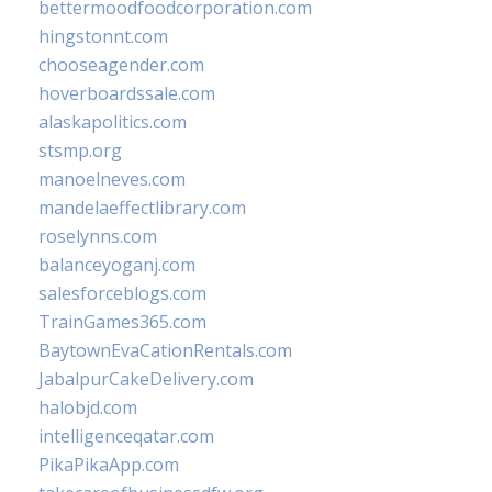
bettermoodfoodcorporation.com
hingstonnt.com
chooseagender.com
hoverboardssale.com
alaskapolitics.com
stsmp.org
manoelneves.com
mandelaeffectlibrary.com
roselynns.com
balanceyoganj.com
salesforceblogs.com
TrainGames365.com
BaytownEvaCationRentals.com
JabalpurCakeDelivery.com
halobjd.com
intelligenceqatar.com
PikaPikaApp.com