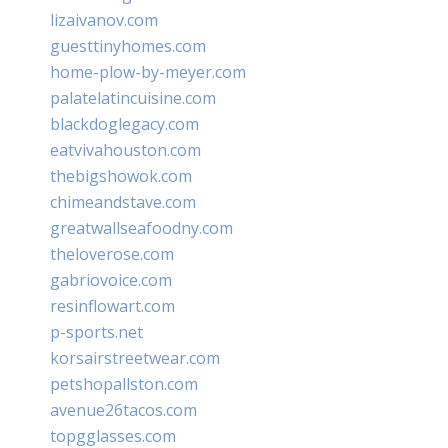
lizaivanov.com
guesttinyhomes.com
home-plow-by-meyer.com
palatelatincuisine.com
blackdoglegacy.com
eatvivahouston.com
thebigshowok.com
chimeandstave.com
greatwallseafoodny.com
theloverose.com
gabriovoice.com
resinflowart.com
p-sports.net
korsairstreetwear.com
petshopallston.com
avenue26tacos.com
topgglasses.com