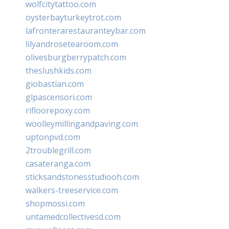
wolfcitytattoo.com
oysterbayturkeytrot.com
lafronterarestauranteybar.com
lilyandrosetearoom.com
olivesburgberrypatch.com
theslushkids.com
giobastian.com
glpascensori.com
rifloorepoxy.com
woolleymillingandpaving.com
uptonpvd.com
2troublegrill.com
casateranga.com
sticksandstonesstudiooh.com
walkers-treeservice.com
shopmossi.com
untamedcollectivesd.com