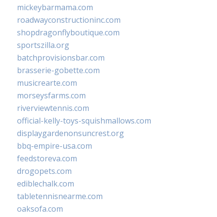
mickeybarmama.com
roadwayconstructioninc.com
shopdragonflyboutique.com
sportszilla.org
batchprovisionsbar.com
brasserie-gobette.com
musicrearte.com
morseysfarms.com
riverviewtennis.com
official-kelly-toys-squishmallows.com
displaygardenonsuncrest.org
bbq-empire-usa.com
feedstoreva.com
drogopets.com
ediblechalk.com
tabletennisnearme.com
oaksofa.com