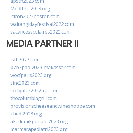
apsth2023.com
MedItRio2023.org
lcicon2023boston.com
waitangidayfestival2022.com
vacancesscolaires2022.com
MEDIA PARTNER II
isth2022.com
p2b2pabi2023-makassar.com
wocfparis2023.org
sinc2023.com
scdlqatar2022-qa.com
thecolumbiagrill.com
provisionscheeseandwineshoppe.com
khedi2023.org
akademikgeriatri2023.org
marmarapediatri2023.org