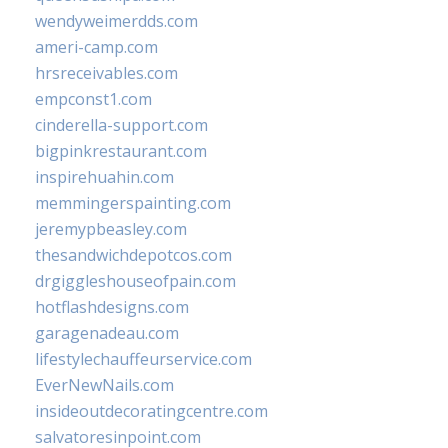
wendyweimerdds.com
ameri-camp.com
hrsreceivables.com
empconst1.com
cinderella-support.com
bigpinkrestaurant.com
inspirehuahin.com
memmingerspainting.com
jeremypbeasley.com
thesandwichdepotcos.com
drgiggleshouseofpain.com
hotflashdesigns.com
garagenadeau.com
lifestylechauffeurservice.com
EverNewNails.com
insideoutdecoratingcentre.com
salvatoresinpoint.com