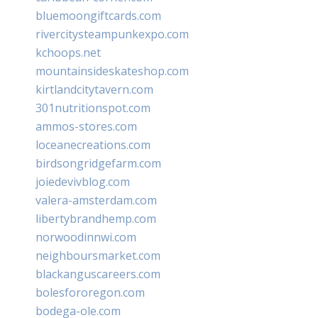
bluemoongiftcards.com
rivercitysteampunkexpo.com
kchoops.net
mountainsideskateshop.com
kirtlandcitytavern.com
301nutritionspot.com
ammos-stores.com
loceanecreations.com
birdsongridgefarm.com
joiedevivblog.com
valera-amsterdam.com
libertybrandhemp.com
norwoodinnwi.com
neighboursmarket.com
blackanguscareers.com
bolesfororegon.com
bodega-ole.com