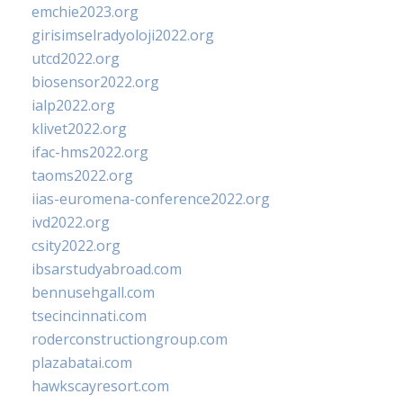
emchie2023.org
girisimselradyoloji2022.org
utcd2022.org
biosensor2022.org
ialp2022.org
klivet2022.org
ifac-hms2022.org
taoms2022.org
iias-euromena-conference2022.org
ivd2022.org
csity2022.org
ibsarstudyabroad.com
bennusehgall.com
tsecincinnati.com
roderconstructiongroup.com
plazabatai.com
hawkscayresort.com