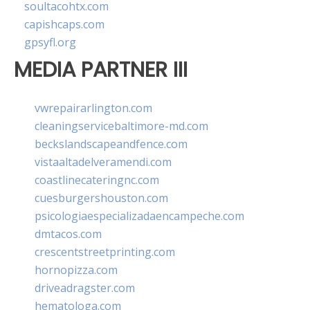
soultacohtx.com
capishcaps.com
gpsyfl.org
MEDIA PARTNER III
vwrepairarlington.com
cleaningservicebaltimore-md.com
beckslandscapeandfence.com
vistaaltadelveramendi.com
coastlinecateringnc.com
cuesburgershouston.com
psicologiaespecializadaencampeche.com
dmtacos.com
crescentstreetprinting.com
hornopizza.com
driveadragster.com
hematologa.com