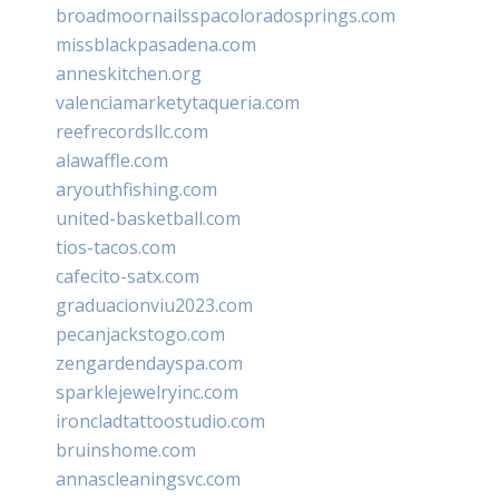
broadmoornailsspacoloradosprings.com
missblackpasadena.com
anneskitchen.org
valenciamarketytaqueria.com
reefrecordsllc.com
alawaffle.com
aryouthfishing.com
united-basketball.com
tios-tacos.com
cafecito-satx.com
graduacionviu2023.com
pecanjackstogo.com
zengardendayspa.com
sparklejewelryinc.com
ironcladtattoostudio.com
bruinshome.com
annascleaningsvc.com