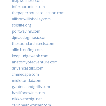
mxpwellness.com
infernocanine.com
thepaperhousecollection.com
allisonwillisholley.com
solslite.org
portwayinn.com
djmaddogmusic.com
thesoundarchitects.com
allin1roofing.com
keepjudgewebb.com
anatomyofadventure.com
drivancastillo.com
cmmedspa.com
midletontkd.com
gardensandgrills.com
basilfoodwine.com
nikko-tochigi.net
caribbean-corner.com