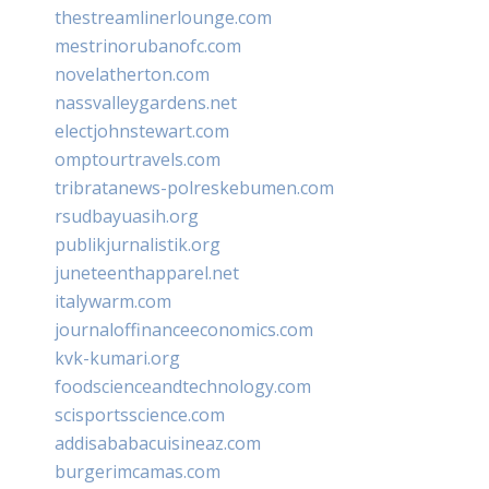
thestreamlinerlounge.com
mestrinorubanofc.com
novelatherton.com
nassvalleygardens.net
electjohnstewart.com
omptourtravels.com
tribratanews-polreskebumen.com
rsudbayuasih.org
publikjurnalistik.org
juneteenthapparel.net
italywarm.com
journaloffinanceeconomics.com
kvk-kumari.org
foodscienceandtechnology.com
scisportsscience.com
addisababacuisineaz.com
burgerimcamas.com