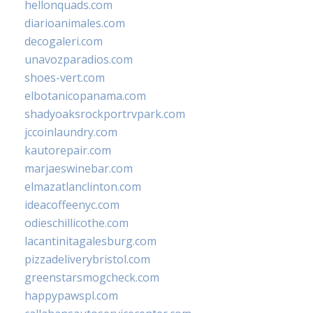
hellonquads.com
diarioanimales.com
decogaleri.com
unavozparadios.com
shoes-vert.com
elbotanicopanama.com
shadyoaksrockportrvpark.com
jccoinlaundry.com
kautorepair.com
marjaeswinebar.com
elmazatlanclinton.com
ideacoffeenyc.com
odieschillicothe.com
lacantinitagalesburg.com
pizzadeliverybristol.com
greenstarsmogcheck.com
happypawspl.com