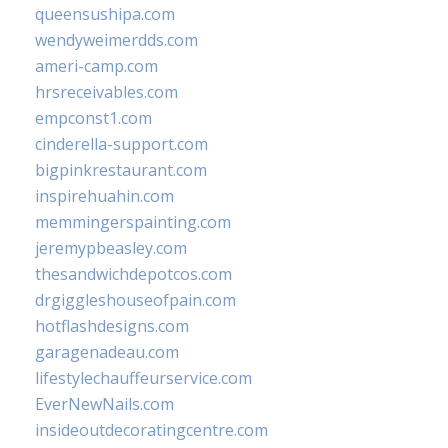
queensushipa.com
wendyweimerdds.com
ameri-camp.com
hrsreceivables.com
empconst1.com
cinderella-support.com
bigpinkrestaurant.com
inspirehuahin.com
memmingerspainting.com
jeremypbeasley.com
thesandwichdepotcos.com
drgiggleshouseofpain.com
hotflashdesigns.com
garagenadeau.com
lifestylechauffeurservice.com
EverNewNails.com
insideoutdecoratingcentre.com