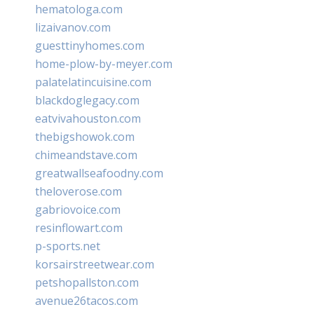
hematologa.com
lizaivanov.com
guesttinyhomes.com
home-plow-by-meyer.com
palatelatincuisine.com
blackdoglegacy.com
eatvivahouston.com
thebigshowok.com
chimeandstave.com
greatwallseafoodny.com
theloverose.com
gabriovoice.com
resinflowart.com
p-sports.net
korsairstreetwear.com
petshopallston.com
avenue26tacos.com