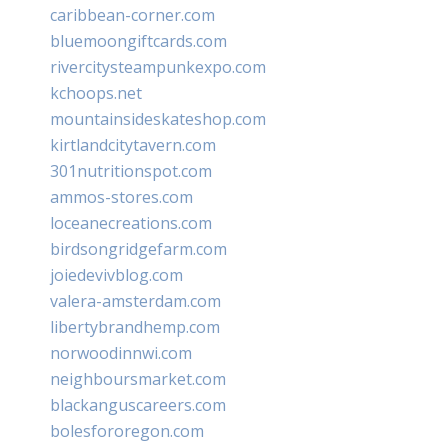
caribbean-corner.com
bluemoongiftcards.com
rivercitysteampunkexpo.com
kchoops.net
mountainsideskateshop.com
kirtlandcitytavern.com
301nutritionspot.com
ammos-stores.com
loceanecreations.com
birdsongridgefarm.com
joiedevivblog.com
valera-amsterdam.com
libertybrandhemp.com
norwoodinnwi.com
neighboursmarket.com
blackanguscareers.com
bolesfororegon.com