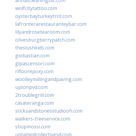
annascleaningsvc.com
wolfcitytattoo.com
oysterbayturkeytrot.com
lafronterarestauranteybar.com
lilyandrosetearoom.com
olivesburgberrypatch.com
theslushkids.com
giobastian.com
glpascensori.com
rifloorepoxy.com
woolleymillingandpaving.com
uptonpvd.com
2troublegrill.com
casateranga.com
sticksandstonesstudiooh.com
walkers-treeservice.com
shopmossi.com
untamedcollectivesd.com