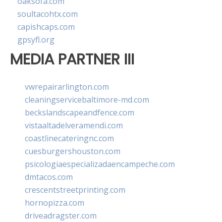
oaksofa.com
soultacohtx.com
capishcaps.com
gpsyfl.org
MEDIA PARTNER III
vwrepairarlington.com
cleaningservicebaltimore-md.com
beckslandscapeandfence.com
vistaaltadelveramendi.com
coastlinecateringnc.com
cuesburgershouston.com
psicologiaespecializadaencampeche.com
dmtacos.com
crescentstreetprinting.com
hornopizza.com
driveadragster.com