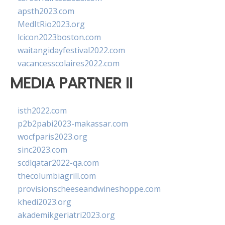
apsth2023.com
MedItRio2023.org
lcicon2023boston.com
waitangidayfestival2022.com
vacancesscolaires2022.com
MEDIA PARTNER II
isth2022.com
p2b2pabi2023-makassar.com
wocfparis2023.org
sinc2023.com
scdlqatar2022-qa.com
thecolumbiagrill.com
provisionscheeseandwineshoppe.com
khedi2023.org
akademikgeriatri2023.org