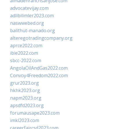
almadenranchsanjose.com
advocatevijay.com
adlibilimler2023.com
naswwebed.org
balithut-manado.org
alteregotradingcompany.org
aprce2022.com
ibie2022.com
sbcc-2022.com
AngolaOilAndGas2022.com
Convoy4Freedom2022.com
grur2023.org
hkhk2023.org
napm2023.org
apsdfd2023.org
forumausape2023.com
imkl2023.com
careerfaircsd2023.com