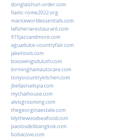
donglaishun-order.com
fiamc-rome2022.org
mariceworldessentials.com
lafisheriarestaurant.com
915jazzandmore.com
aguadulce-countryfair.com
jakehovis.com
bosswingsduluth.com
birminghamautocare.com
tonyscountrykitchen.com
jbellasnailspa.com
mychaihouse.com
alvisgrooming.com
thegeorginaestate.com
blythewoodseafood.com
paolosdelibangkok.com
bobacove.com