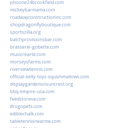
phoone24brookfield.com
mickeybarmama.com
roadwayconstructioninc.com
shopdragonflyboutique.com
sportszilla.org
batchprovisionsbar.com
brasserie-gobette.com
musicrearte.com
morseysfarms.com
riverviewtennis.com
official-kelly-toys-squishmallows.com
displaygardenonsuncrest.org
bbq-empire-usa.com
feedstoreva.com
drogopets.com
ediblechalk.com
tabletennisnearme.com