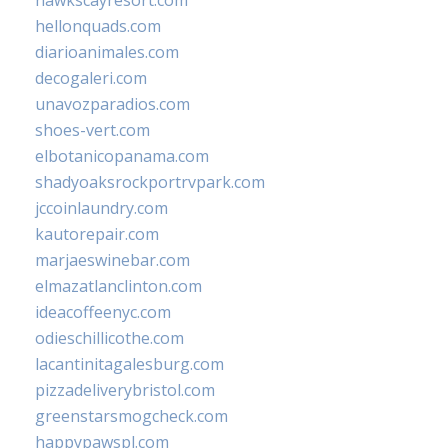
hawkscayresort.com
hellonquads.com
diarioanimales.com
decogaleri.com
unavozparadios.com
shoes-vert.com
elbotanicopanama.com
shadyoaksrockportrvpark.com
jccoinlaundry.com
kautorepair.com
marjaeswinebar.com
elmazatlanclinton.com
ideacoffeenyc.com
odieschillicothe.com
lacantinitagalesburg.com
pizzadeliverybristol.com
greenstarsmogcheck.com
happypawspl.com