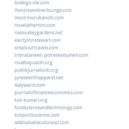
bodega-ole.com
thestreamlinerlounge.com
mestrinorubanofc.com
novelatherton.com
nassvalleygardens.net
electjohnstewart.com
omptourtravels.com
tribratanews-polreskebumen.com
rsudbayuasih.org
publikjurnalistik.org
juneteenthapparel.net
italywarm.com
journaloffinanceeconomics.com
kvk-kumari.org
foodscienceandtechnology.com
scisportsscience.com
addisababacuisineaz.com