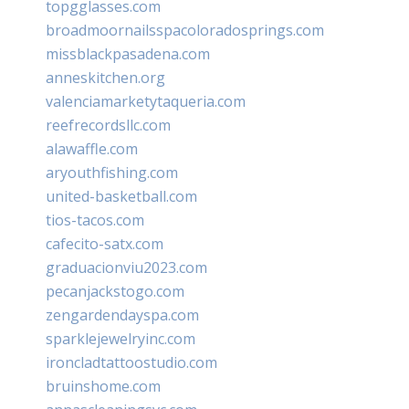
topgglasses.com
broadmoornailsspacoloradosprings.com
missblackpasadena.com
anneskitchen.org
valenciamarketytaqueria.com
reefrecordsllc.com
alawaffle.com
aryouthfishing.com
united-basketball.com
tios-tacos.com
cafecito-satx.com
graduacionviu2023.com
pecanjackstogo.com
zengardendayspa.com
sparklejewelryinc.com
ironcladtattoostudio.com
bruinshome.com