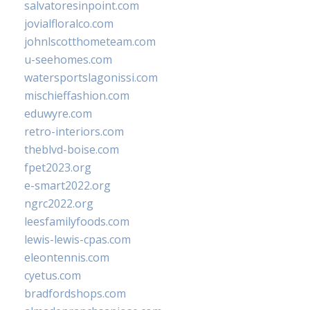
salvatoresinpoint.com
jovialfloralco.com
johnlscotthometeam.com
u-seehomes.com
watersportslagonissi.com
mischieffashion.com
eduwyre.com
retro-interiors.com
theblvd-boise.com
fpet2023.org
e-smart2022.org
ngrc2022.org
leesfamilyfoods.com
lewis-lewis-cpas.com
eleontennis.com
cyetus.com
bradfordshops.com