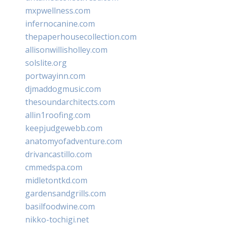
mxpwellness.com
infernocanine.com
thepaperhousecollection.com
allisonwillisholley.com
solslite.org
portwayinn.com
djmaddogmusic.com
thesoundarchitects.com
allin1roofing.com
keepjudgewebb.com
anatomyofadventure.com
drivancastillo.com
cmmedspa.com
midletontkd.com
gardensandgrills.com
basilfoodwine.com
nikko-tochigi.net