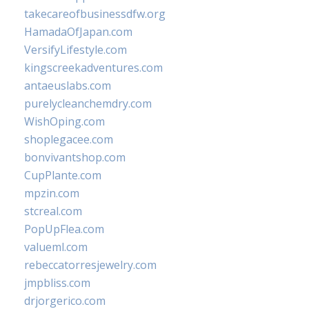
takecareofbusinessdfw.org
HamadaOfJapan.com
VersifyLifestyle.com
kingscreekadventures.com
antaeuslabs.com
purelycleanchemdry.com
WishOping.com
shoplegacee.com
bonvivantshop.com
CupPlante.com
mpzin.com
stcreal.com
PopUpFlea.com
valueml.com
rebeccatorresjewelry.com
jmpbliss.com
drjorgerico.com