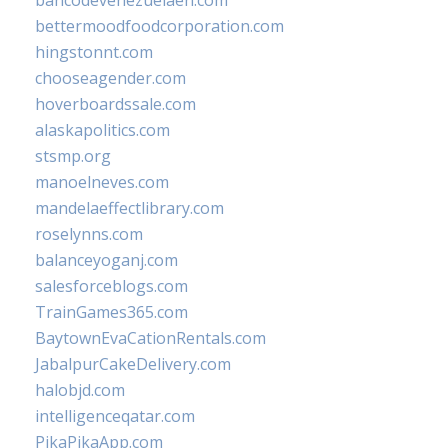
bancodevenezuelaen.com
bettermoodfoodcorporation.com
hingstonnt.com
chooseagender.com
hoverboardssale.com
alaskapolitics.com
stsmp.org
manoelneves.com
mandelaeffectlibrary.com
roselynns.com
balanceyoganj.com
salesforceblogs.com
TrainGames365.com
BaytownEvaCationRentals.com
JabalpurCakeDelivery.com
halobjd.com
intelligenceqatar.com
PikaPikaApp.com