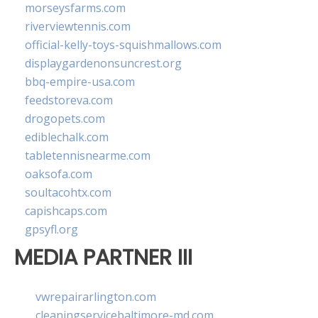
morseysfarms.com
riverviewtennis.com
official-kelly-toys-squishmallows.com
displaygardenonsuncrest.org
bbq-empire-usa.com
feedstoreva.com
drogopets.com
ediblechalk.com
tabletennisnearme.com
oaksofa.com
soultacohtx.com
capishcaps.com
gpsyfl.org
MEDIA PARTNER III
vwrepairarlington.com
cleaningservicebaltimore-md.com