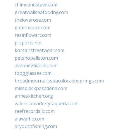
chimeandstave.com
greatwallseafoodny.com
theloverose.com
gabriovoice.com
resinflowart.com
p-sports.net
korsairstreetwear.com
petshopallston.com
avenue26tacos.com
topgglasses.com
broadmoornailsspacoloradosprings.com
missblackpasadena.com
anneskitchen.org
valenciamarketytaqueria.com
reefrecordsllc.com
alawaffle.com
aryouthfishing.com