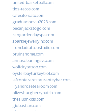
united-basketball.com
tios-tacos.com
cafecito-satx.com
graduacionviu2023.com
pecanjackstogo.com
zengardendayspa.com
sparklejewelryinc.com
ironcladtattoostudio.com
bruinshome.com
annascleaningsvc.com
wolfcitytattoo.com
oysterbayturkeytrot.com
lafronterarestauranteybar.com
lilyandrosetearoom.com
olivesburgberrypatch.com
theslushkids.com
giobastian.com