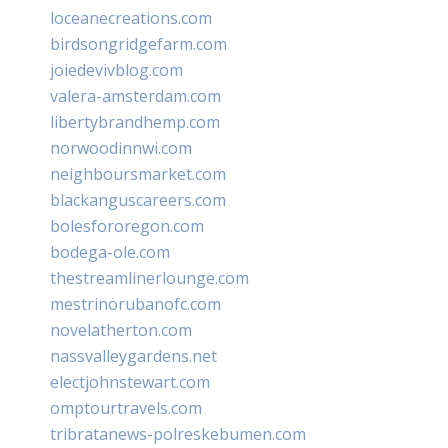
loceanecreations.com
birdsongridgefarm.com
joiedevivblog.com
valera-amsterdam.com
libertybrandhemp.com
norwoodinnwi.com
neighboursmarket.com
blackanguscareers.com
bolesfororegon.com
bodega-ole.com
thestreamlinerlounge.com
mestrinorubanofc.com
novelatherton.com
nassvalleygardens.net
electjohnstewart.com
omptourtravels.com
tribratanews-polreskebumen.com