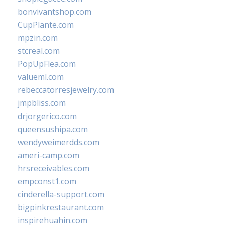
bonvivantshop.com
CupPlante.com
mpzin.com
stcreal.com
PopUpFlea.com
valueml.com
rebeccatorresjewelry.com
jmpbliss.com
drjorgerico.com
queensushipa.com
wendyweimerdds.com
ameri-camp.com
hrsreceivables.com
empconst1.com
cinderella-support.com
bigpinkrestaurant.com
inspirehuahin.com