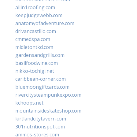
allin1roofing.com
keepjudgewebb.com
anatomyofadventure.com
drivancastillo.com
cmmedspa.com
midletontkd.com
gardensandgrills.com
basilfoodwine.com
nikko-tochigi.net
caribbean-corner.com
bluemoongiftcards.com
rivercitysteampunkexpo.com
kchoops.net
mountainsideskateshop.com
kirtlandcitytavern.com
301nutritionspot.com
ammos-stores.com