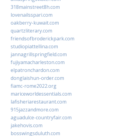
318mainstreet8h.com
lovenailsspari.com
oakberry-kuwait.com
quartzliterary.com
friendsofbroderickpark.com
studiopiattellina.com
jannagrillspringfield.com
fujiyamacharleston.com
elpatronchardon.com
donglaishun-order.com
fiamc-rome2022.org
mariceworldessentials.com
lafisheriarestaurant.com
915jazzandmore.com
aguadulce-countryfair.com
jakehovis.com
bosswingsduluth.com