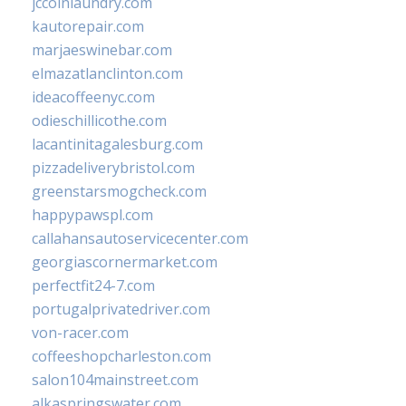
jccoinlaundry.com
kautorepair.com
marjaeswinebar.com
elmazatlanclinton.com
ideacoffeenyc.com
odieschillicothe.com
lacantinitagalesburg.com
pizzadeliverybristol.com
greenstarsmogcheck.com
happypawspl.com
callahansautoservicecenter.com
georgiascornermarket.com
perfectfit24-7.com
portugalprivatedriver.com
von-racer.com
coffeeshopcharleston.com
salon104mainstreet.com
alkaspringswater.com