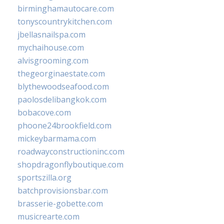
birminghamautocare.com
tonyscountrykitchen.com
jbellasnailspa.com
mychaihouse.com
alvisgrooming.com
thegeorginaestate.com
blythewoodseafood.com
paolosdelibangkok.com
bobacove.com
phoone24brookfield.com
mickeybarmama.com
roadwayconstructioninc.com
shopdragonflyboutique.com
sportszilla.org
batchprovisionsbar.com
brasserie-gobette.com
musicrearte.com