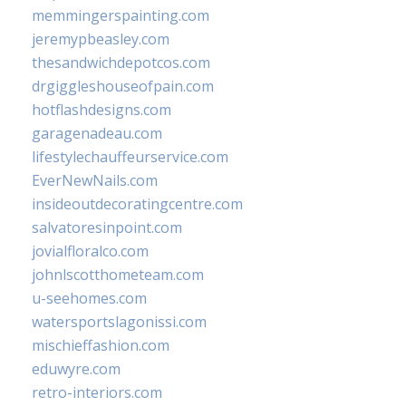
memmingerspainting.com
jeremypbeasley.com
thesandwichdepotcos.com
drgiggleshouseofpain.com
hotflashdesigns.com
garagenadeau.com
lifestylechauffeurservice.com
EverNewNails.com
insideoutdecoratingcentre.com
salvatoresinpoint.com
jovialfloralco.com
johnlscotthometeam.com
u-seehomes.com
watersportslagonissi.com
mischieffashion.com
eduwyre.com
retro-interiors.com