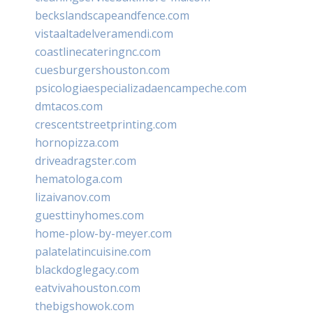
beckslandscapeandfence.com
vistaaltadelveramendi.com
coastlinecateringnc.com
cuesburgershouston.com
psicologiaespecializadaencampeche.com
dmtacos.com
crescentstreetprinting.com
hornopizza.com
driveadragster.com
hematologa.com
lizaivanov.com
guesttinyhomes.com
home-plow-by-meyer.com
palatelatincuisine.com
blackdoglegacy.com
eatvivahouston.com
thebigshowok.com