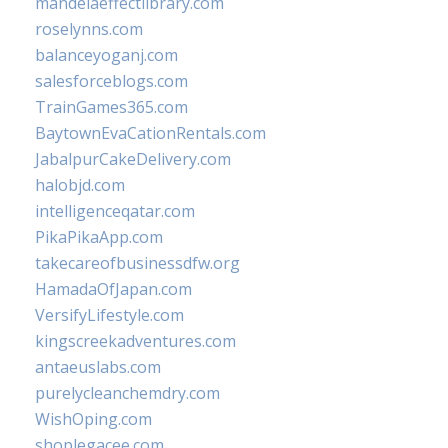
mandelaeffectlibrary.com
roselynns.com
balanceyoganj.com
salesforceblogs.com
TrainGames365.com
BaytownEvaCationRentals.com
JabalpurCakeDelivery.com
halobjd.com
intelligenceqatar.com
PikaPikaApp.com
takecareofbusinessdfw.org
HamadaOfJapan.com
VersifyLifestyle.com
kingscreekadventures.com
antaeuslabs.com
purelycleanchemdry.com
WishOping.com
shoplegacee.com