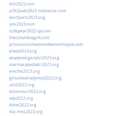
isth2022.com
p2b2pabi2023-makassar.com
wocfparis2023.org
sinc2023.com
scdlqatar2022-qa.com
thecolumbiagrill.com
provisionscheeseandwineshoppe.com
khedi2023.org
akademikgeriatri2023.org
marmarapediatri2023.org
emchie2023.org
girisimselradyoloji2022.org
utcd2022.org
biosensor2022.org
ialp2022.org
klivet2022.org
ifac-hms2022.org