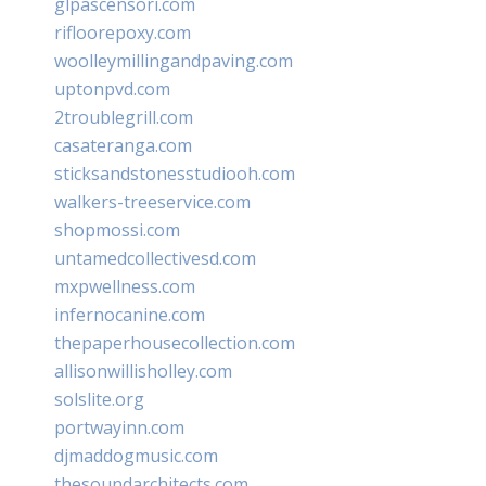
glpascensori.com
rifloorepoxy.com
woolleymillingandpaving.com
uptonpvd.com
2troublegrill.com
casateranga.com
sticksandstonesstudiooh.com
walkers-treeservice.com
shopmossi.com
untamedcollectivesd.com
mxpwellness.com
infernocanine.com
thepaperhousecollection.com
allisonwillisholley.com
solslite.org
portwayinn.com
djmaddogmusic.com
thesoundarchitects.com