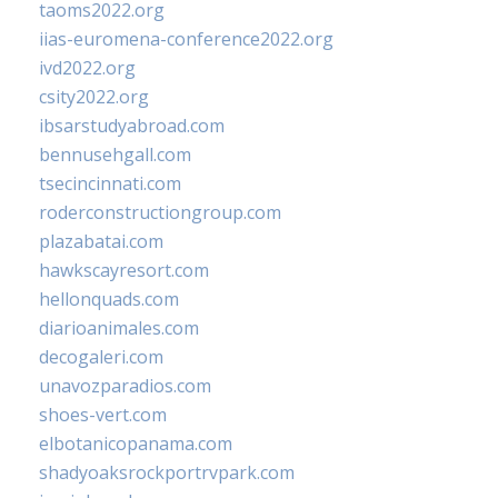
taoms2022.org
iias-euromena-conference2022.org
ivd2022.org
csity2022.org
ibsarstudyabroad.com
bennusehgall.com
tsecincinnati.com
roderconstructiongroup.com
plazabatai.com
hawkscayresort.com
hellonquads.com
diarioanimales.com
decogaleri.com
unavozparadios.com
shoes-vert.com
elbotanicopanama.com
shadyoaksrockportrvpark.com