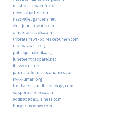
mestrinorubanofc.com
novelatherton.com
nassvalleygardens.net
electjohnstewart.com
omptourtravels.com
tribratanews-polreskebumen.com
rsudbayuasih.org
publikjurnalistik.org
juneteenthapparel.net
italywarm.com
journaloffinanceeconomics.com
kvk-kumari.org
foodscienceandtechnology.com
scisportsscience.com
addisababacuisineaz.com
burgerimcamas.com