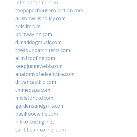
infernocanine.com
thepaperhousecollection.com
allisonwillisholley.com
solslite.org
portwayinn.com
djmaddogmusic.com
thesoundarchitects.com
allin1roofing.com
keepjudgewebb.com
anatomyofadventure.com
drivancastillo.com
cmmedspa.com
midletontkd.com
gardensandgrills.com
basilfoodwine.com
nikko-tochigi.net
caribbean-corner.com