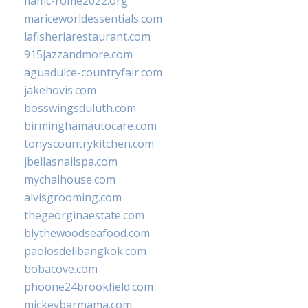
fiamc-rome2022.org
mariceworldessentials.com
lafisheriarestaurant.com
915jazzandmore.com
aguadulce-countryfair.com
jakehovis.com
bosswingsduluth.com
birminghamautocare.com
tonyscountrykitchen.com
jbellasnailspa.com
mychaihouse.com
alvisgrooming.com
thegeorginaestate.com
blythewoodseafood.com
paolosdelibangkok.com
bobacove.com
phoone24brookfield.com
mickeybarmama.com