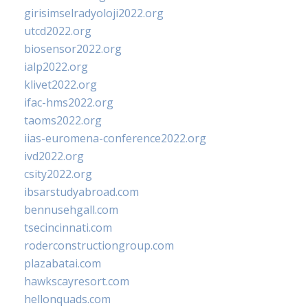
girisimselradyoloji2022.org
utcd2022.org
biosensor2022.org
ialp2022.org
klivet2022.org
ifac-hms2022.org
taoms2022.org
iias-euromena-conference2022.org
ivd2022.org
csity2022.org
ibsarstudyabroad.com
bennusehgall.com
tsecincinnati.com
roderconstructiongroup.com
plazabatai.com
hawkscayresort.com
hellonquads.com