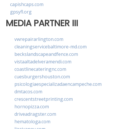
capishcaps.com
gpsyfl.org
MEDIA PARTNER III
vwrepairarlington.com
cleaningservicebaltimore-md.com
beckslandscapeandfence.com
vistaaltadelveramendi.com
coastlinecateringnc.com
cuesburgershouston.com
psicologiaespecializadaencampeche.com
dmtacos.com
crescentstreetprinting.com
hornopizza.com
driveadragster.com
hematologa.com
lizaivanov.com