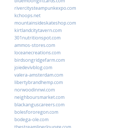
bluemoongiftcards.com
rivercitysteampunkexpo.com
kchoops.net
mountainsideskateshop.com
kirtlandcitytavern.com
301nutritionspot.com
ammos-stores.com
loceanecreations.com
birdsongridgefarm.com
joiedevivblog.com
valera-amsterdam.com
libertybrandhemp.com
norwoodinnwi.com
neighboursmarket.com
blackanguscareers.com
bolesfororegon.com
bodega-ole.com
thestreamlinerlounge.com