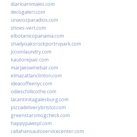
diarioanimales.com
decogaleri.com
unavozparadios.com
shoes-vert.com
elbotanicopanama.com
shadyoaksrockportrvpark.com
jccoinlaundry.com
kautorepair.com
marjaeswinebar.com
elmazatlanclinton.com
ideacoffeenyc.com
odieschillicothe.com
lacantinitagalesburg.com
pizzadeliverybristol.com
greenstarsmogcheck.com
happypawspl.com
callahansautoservicecenter.com