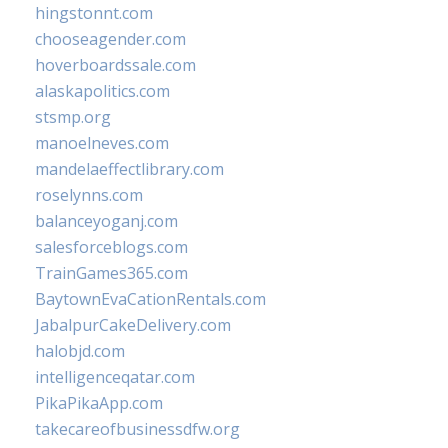
hingstonnt.com
chooseagender.com
hoverboardssale.com
alaskapolitics.com
stsmp.org
manoelneves.com
mandelaeffectlibrary.com
roselynns.com
balanceyoganj.com
salesforceblogs.com
TrainGames365.com
BaytownEvaCationRentals.com
JabalpurCakeDelivery.com
halobjd.com
intelligenceqatar.com
PikaPikaApp.com
takecareofbusinessdfw.org