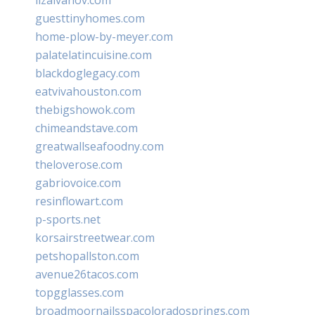
guesttinyhomes.com
home-plow-by-meyer.com
palatelatincuisine.com
blackdoglegacy.com
eatvivahouston.com
thebigshowok.com
chimeandstave.com
greatwallseafoodny.com
theloverose.com
gabriovoice.com
resinflowart.com
p-sports.net
korsairstreetwear.com
petshopallston.com
avenue26tacos.com
topgglasses.com
broadmoornailsspacoloradosprings.com