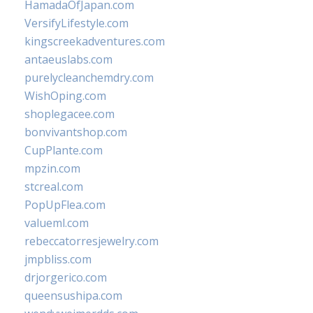
HamadaOfJapan.com
VersifyLifestyle.com
kingscreekadventures.com
antaeuslabs.com
purelycleanchemdry.com
WishOping.com
shoplegacee.com
bonvivantshop.com
CupPlante.com
mpzin.com
stcreal.com
PopUpFlea.com
valueml.com
rebeccatorresjewelry.com
jmpbliss.com
drjorgerico.com
queensushipa.com