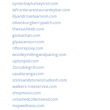
oysterbayturkeytrot.com
lafronterarestauranteybar.com
lilyandrosetearoom.com
olivesburgberrypatch.com
theslushkids.com
giobastian.com
glpascensori.com
rifloorepoxy.com
woolleymillingandpaving.com
uptonpvd.com
2troublegrill.com
casateranga.com
sticksandstonesstudiooh.com
walkers-treeservice.com
shopmossi.com
untamedcollectivesd.com
mxpwellness.com