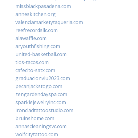
missblackpasadena.com
anneskitchen.org
valenciamarketytaqueria.com
reefrecordsllc.com
alawaffle.com
aryouthfishing.com
united-basketball.com
tios-tacos.com
cafecito-satx.com
graduacionviu2023.com
pecanjackstogo.com
zengardendayspa.com
sparklejewelryinc.com
ironcladtattoostudio.com
bruinshome.com
annascleaningsvc.com
wolfcitytattoo.com