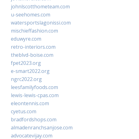
johnlscotthometeam.com
u-seehomes.com
watersportslagonissi.com
mischieffashion.com
eduwyre.com
retro-interiors.com
theblvd-boise.com
fpet2023.org
e-smart2022.org
ngrc2022.org
leesfamilyfoods.com
lewis-lewis-cpas.com
eleontennis.com
cyetus.com
bradfordshops.com
almadenranchsanjose.com
advocatevijay.com