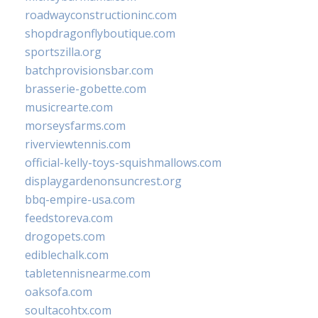
roadwayconstructioninc.com
shopdragonflyboutique.com
sportszilla.org
batchprovisionsbar.com
brasserie-gobette.com
musicrearte.com
morseysfarms.com
riverviewtennis.com
official-kelly-toys-squishmallows.com
displaygardenonsuncrest.org
bbq-empire-usa.com
feedstoreva.com
drogopets.com
ediblechalk.com
tabletennisnearme.com
oaksofa.com
soultacohtx.com