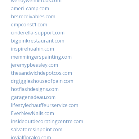
wendyweimerdds.com
ameri-camp.com
hrsreceivables.com
empconst1.com
cinderella-support.com
bigpinkrestaurant.com
inspirehuahin.com
memmingerspainting.com
jeremypbeasley.com
thesandwichdepotcos.com
drgiggleshouseofpain.com
hotflashdesigns.com
garagenadeau.com
lifestylechauffeurservice.com
EverNewNails.com
insideoutdecoratingcentre.com
salvatoresinpoint.com
jovialfloralco.com