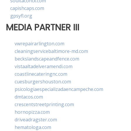
soultacohtx.com
capishcaps.com
gpsyfl.org
MEDIA PARTNER III
vwrepairarlington.com
cleaningservicebaltimore-md.com
beckslandscapeandfence.com
vistaaltadelveramendi.com
coastlinecateringnc.com
cuesburgershouston.com
psicologiaespecializadaencampeche.com
dmtacos.com
crescentstreetprinting.com
hornopizza.com
driveadragster.com
hematologa.com