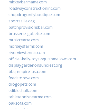
mickeybarmama.com
roadwayconstructioninc.com
shopdragonflyboutique.com
sportszilla.org
batchprovisionsbar.com
brasserie-gobette.com
musicrearte.com
morseysfarms.com
riverviewtennis.com
official-kelly-toys-squishmallows.com
displaygardenonsuncrest.org
bbq-empire-usa.com
feedstoreva.com
drogopets.com
ediblechalk.com
tabletennisnearme.com
oaksofa.com