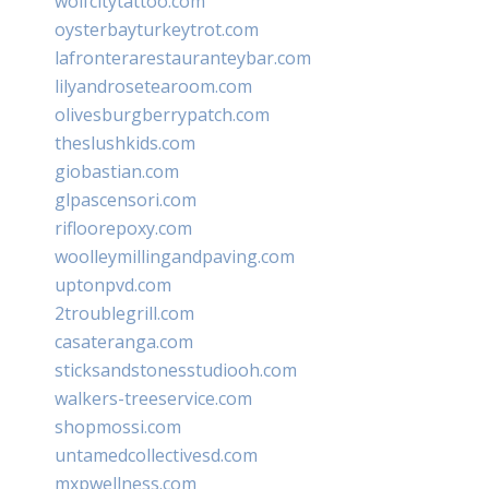
wolfcitytattoo.com
oysterbayturkeytrot.com
lafronterarestauranteybar.com
lilyandrosetearoom.com
olivesburgberrypatch.com
theslushkids.com
giobastian.com
glpascensori.com
rifloorepoxy.com
woolleymillingandpaving.com
uptonpvd.com
2troublegrill.com
casateranga.com
sticksandstonesstudiooh.com
walkers-treeservice.com
shopmossi.com
untamedcollectivesd.com
mxpwellness.com