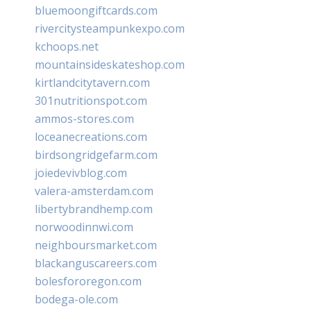
bluemoongiftcards.com
rivercitysteampunkexpo.com
kchoops.net
mountainsideskateshop.com
kirtlandcitytavern.com
301nutritionspot.com
ammos-stores.com
loceanecreations.com
birdsongridgefarm.com
joiedevivblog.com
valera-amsterdam.com
libertybrandhemp.com
norwoodinnwi.com
neighboursmarket.com
blackanguscareers.com
bolesfororegon.com
bodega-ole.com