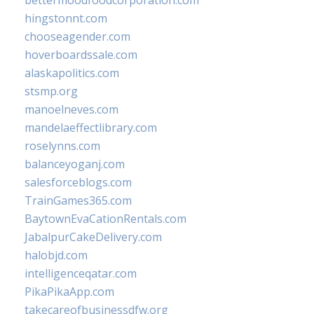
bettermoodfoodcorporation.com
hingstonnt.com
chooseagender.com
hoverboardssale.com
alaskapolitics.com
stsmp.org
manoelneves.com
mandelaeffectlibrary.com
roselynns.com
balanceyoganj.com
salesforceblogs.com
TrainGames365.com
BaytownEvaCationRentals.com
JabalpurCakeDelivery.com
halobjd.com
intelligenceqatar.com
PikaPikaApp.com
takecareofbusinessdfw.org