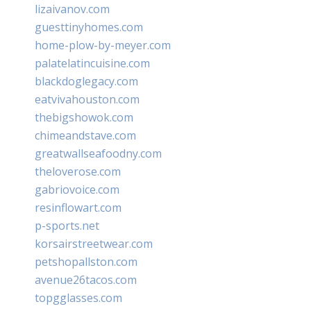
lizaivanov.com
guesttinyhomes.com
home-plow-by-meyer.com
palatelatincuisine.com
blackdoglegacy.com
eatvivahouston.com
thebigshowok.com
chimeandstave.com
greatwallseafoodny.com
theloverose.com
gabriovoice.com
resinflowart.com
p-sports.net
korsairstreetwear.com
petshopallston.com
avenue26tacos.com
topgglasses.com