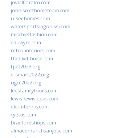
jovialfloralco.com
johnlscotthometeam.com
u-seehomes.com
watersportslagonissi.com
mischieffashion.com
eduwyre.com
retro-interiors.com
theblvd-boise.com
fpet2023.org
e-smart2022.org
ngrc2022.org
leesfamilyfoods.com
lewis-lewis-cpas.com
eleontennis.com
cyetus.com
bradfordshops.com
almadenranchsanjose.com