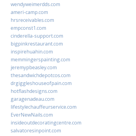
wendyweimerdds.com
ameri-camp.com
hrsreceivables.com
empconst1.com
cinderella-support.com
bigpinkrestaurant.com
inspirehuahin.com
memmingerspainting.com
jeremypbeasley.com
thesandwichdepotcos.com
drgiggleshouseofpain.com
hotflashdesigns.com
garagenadeau.com
lifestylechauffeurservice.com
EverNewNails.com
insideoutdecoratingcentre.com
salvatoresinpoint.com