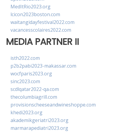
MedItRio2023.org
lcicon2023boston.com
waitangidayfestival2022.com
vacancesscolaires2022.com
MEDIA PARTNER II
isth2022.com
p2b2pabi2023-makassar.com
wocfparis2023.org
sinc2023.com
scdlqatar2022-qa.com
thecolumbiagrill.com
provisionscheeseandwineshoppe.com
khedi2023.org
akademikgeriatri2023.org
marmarapediatri2023.org