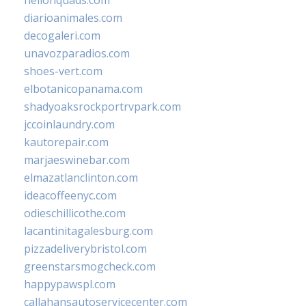
hellonquads.com
diarioanimales.com
decogaleri.com
unavozparadios.com
shoes-vert.com
elbotanicopanama.com
shadyoaksrockportrvpark.com
jccoinlaundry.com
kautorepair.com
marjaeswinebar.com
elmazatlanclinton.com
ideacoffeenyc.com
odieschillicothe.com
lacantinitagalesburg.com
pizzadeliverybristol.com
greenstarsmogcheck.com
happypawspl.com
callahansautoservicecenter.com