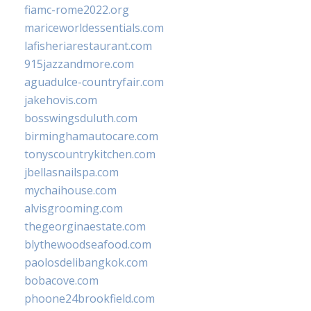
fiamc-rome2022.org
mariceworldessentials.com
lafisheriarestaurant.com
915jazzandmore.com
aguadulce-countryfair.com
jakehovis.com
bosswingsduluth.com
birminghamautocare.com
tonyscountrykitchen.com
jbellasnailspa.com
mychaihouse.com
alvisgrooming.com
thegeorginaestate.com
blythewoodseafood.com
paolosdelibangkok.com
bobacove.com
phoone24brookfield.com