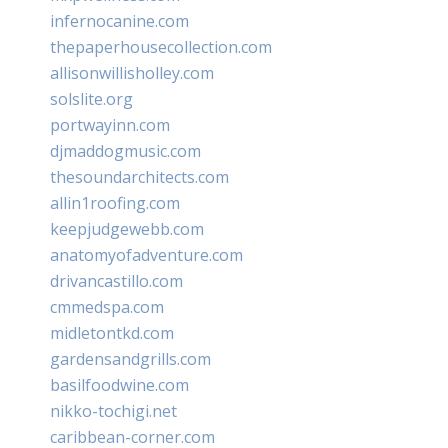
infernocanine.com
thepaperhousecollection.com
allisonwillisholley.com
solslite.org
portwayinn.com
djmaddogmusic.com
thesoundarchitects.com
allin1roofing.com
keepjudgewebb.com
anatomyofadventure.com
drivancastillo.com
cmmedspa.com
midletontkd.com
gardensandgrills.com
basilfoodwine.com
nikko-tochigi.net
caribbean-corner.com