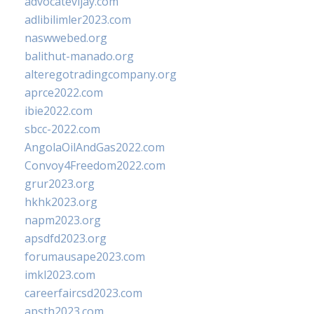
advocatevijay.com
adlibilimler2023.com
naswwebed.org
balithut-manado.org
alteregotradingcompany.org
aprce2022.com
ibie2022.com
sbcc-2022.com
AngolaOilAndGas2022.com
Convoy4Freedom2022.com
grur2023.org
hkhk2023.org
napm2023.org
apsdfd2023.org
forumausape2023.com
imkl2023.com
careerfaircsd2023.com
apsth2023.com