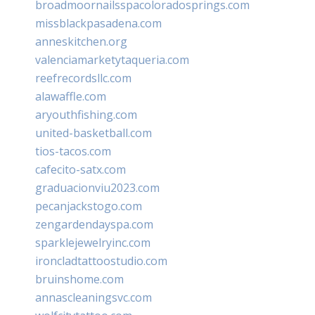
broadmoornailsspacoloradosprings.com
missblackpasadena.com
anneskitchen.org
valenciamarketytaqueria.com
reefrecordsllc.com
alawaffle.com
aryouthfishing.com
united-basketball.com
tios-tacos.com
cafecito-satx.com
graduacionviu2023.com
pecanjackstogo.com
zengardendayspa.com
sparklejewelryinc.com
ironcladtattoostudio.com
bruinshome.com
annascleaningsvc.com