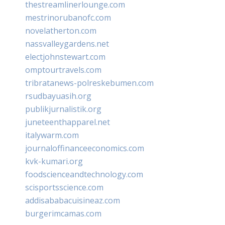
thestreamlinerlounge.com
mestrinorubanofc.com
novelatherton.com
nassvalleygardens.net
electjohnstewart.com
omptourtravels.com
tribratanews-polreskebumen.com
rsudbayuasih.org
publikjurnalistik.org
juneteenthapparel.net
italywarm.com
journaloffinanceeconomics.com
kvk-kumari.org
foodscienceandtechnology.com
scisportsscience.com
addisababacuisineaz.com
burgerimcamas.com