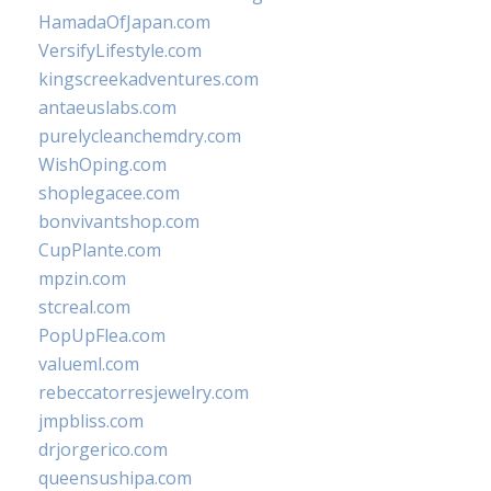
HamadaOfJapan.com
VersifyLifestyle.com
kingscreekadventures.com
antaeuslabs.com
purelycleanchemdry.com
WishOping.com
shoplegacee.com
bonvivantshop.com
CupPlante.com
mpzin.com
stcreal.com
PopUpFlea.com
valueml.com
rebeccatorresjewelry.com
jmpbliss.com
drjorgerico.com
queensushipa.com