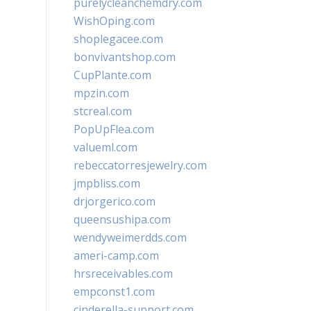
purelycleanchemdry.com
WishOping.com
shoplegacee.com
bonvivantshop.com
CupPlante.com
mpzin.com
stcreal.com
PopUpFlea.com
valueml.com
rebeccatorresjewelry.com
jmpbliss.com
drjorgerico.com
queensushipa.com
wendyweimerdds.com
ameri-camp.com
hrsreceivables.com
empconst1.com
cinderella-support.com