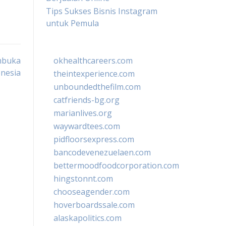
Tips Sukses Bisnis Instagram
untuk Pemula
mbuka
okhealthcareers.com
onesia
theintexperience.com
unboundedthefilm.com
catfriends-bg.org
marianlives.org
waywardtees.com
pidfloorsexpress.com
bancodevenezuelaen.com
bettermoodfoodcorporation.com
hingstonnt.com
chooseagender.com
hoverboardssale.com
alaskapolitics.com