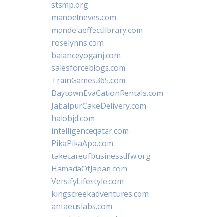
stsmp.org
manoelneves.com
mandelaeffectlibrary.com
roselynns.com
balanceyoganj.com
salesforceblogs.com
TrainGames365.com
BaytownEvaCationRentals.com
JabalpurCakeDelivery.com
halobjd.com
intelligenceqatar.com
PikaPikaApp.com
takecareofbusinessdfw.org
HamadaOfJapan.com
VersifyLifestyle.com
kingscreekadventures.com
antaeuslabs.com