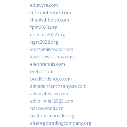
eduwyre.com
retro-interiors.com
theblvd-boise.com
fpet2023.org
e-smart2022.org
ngrc2022.org
leesfamilyfoods.com
lewis-lewis-cpas.com
eleontennis.com
cyetus.com
bradfordshops.com
almadenranchsanjose.com
advocatevijay.com
adlibilimler2023.com
naswwebed.org
balithut-manado.org
alteregotradingcompany.org