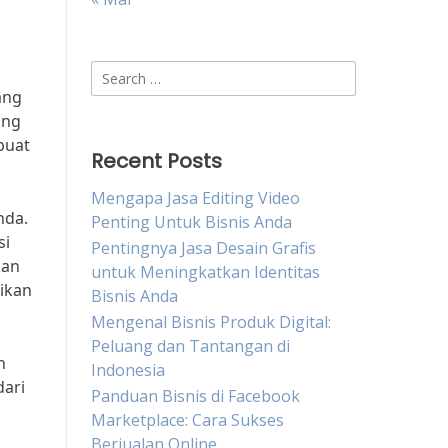
Search
for:
ang
ang
buat
Recent Posts
Mengapa Jasa Editing Video
nda.
Penting Untuk Bisnis Anda
si
Pentingnya Jasa Desain Grafis
gan
untuk Meningkatkan Identitas
ikan
Bisnis Anda
Mengenal Bisnis Produk Digital:
Peluang dan Tantangan di
n
Indonesia
dari
Panduan Bisnis di Facebook
Marketplace: Cara Sukses
Berjualan Online