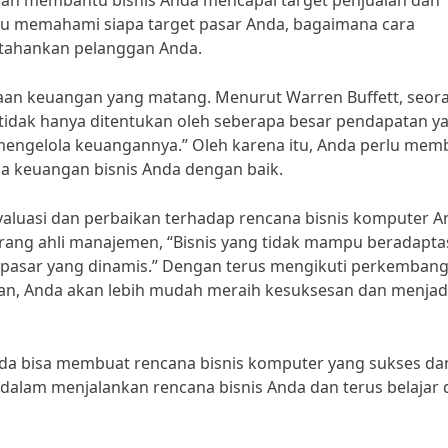
kan membantu bisnis Anda mencapai target penjualan dan
lu memahami siapa target pasar Anda, bagaimana cara
tahankan pelanggan Anda.
naan keuangan yang matang. Menurut Warren Buffett, seor
s tidak hanya ditentukan oleh seberapa besar pendapatan y
is mengelola keuangannya.” Oleh karena itu, Anda perlu mem
la keuangan bisnis Anda dengan baik.
evaluasi dan perbaikan terhadap rencana bisnis komputer A
orang ahli manajemen, “Bisnis yang tidak mampu beradapta
 pasar yang dinamis.” Dengan terus mengikuti perkemban
an, Anda akan lebih mudah meraih kesuksesan dan menjad
nda bisa membuat rencana bisnis komputer yang sukses da
n dalam menjalankan rencana bisnis Anda dan terus belajar 