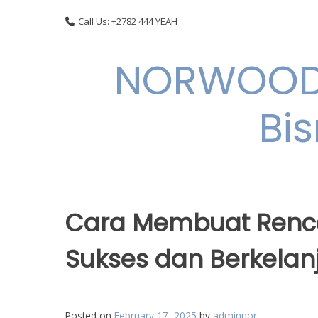
Skip
Call Us: +2782 444 YEAH
to
content
NORWOODI
Bi
Cara Membuat Renca
Sukses dan Berkelan
Posted on
February 17, 2025
by
adminnor