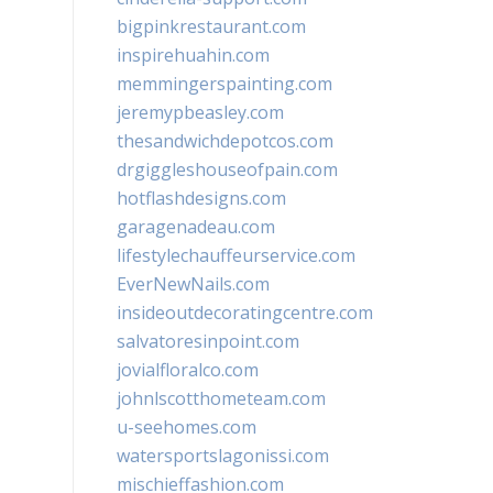
bigpinkrestaurant.com
inspirehuahin.com
memmingerspainting.com
jeremypbeasley.com
thesandwichdepotcos.com
drgiggleshouseofpain.com
hotflashdesigns.com
garagenadeau.com
lifestylechauffeurservice.com
EverNewNails.com
insideoutdecoratingcentre.com
salvatoresinpoint.com
jovialfloralco.com
johnlscotthometeam.com
u-seehomes.com
watersportslagonissi.com
mischieffashion.com