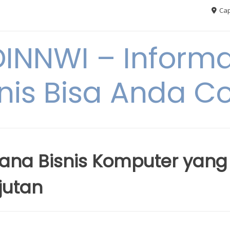
Cap
NNWI – Informas
snis Bisa Anda C
na Bisnis Komputer yang
jutan