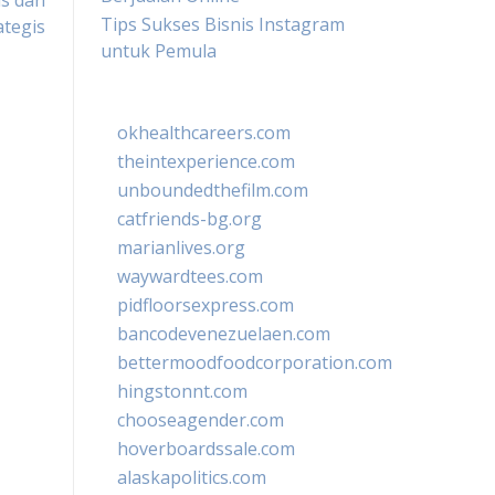
is dan
Tips Sukses Bisnis Instagram
ategis
untuk Pemula
okhealthcareers.com
theintexperience.com
unboundedthefilm.com
catfriends-bg.org
marianlives.org
waywardtees.com
pidfloorsexpress.com
bancodevenezuelaen.com
bettermoodfoodcorporation.com
hingstonnt.com
chooseagender.com
hoverboardssale.com
alaskapolitics.com