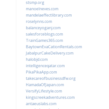
stsmp.org
manoelneves.com
mandelaeffectlibrary.com
roselynns.com
balanceyoganj.com
salesforceblogs.com
TrainGames365.com
BaytownEvaCationRentals.com
JabalpurCakeDelivery.com
halobjd.com
intelligenceqatar.com
PikaPikaApp.com
takecareofbusinessdfw.org
HamadaOfJapan.com
VersifyLifestyle.com
kingscreekadventures.com
antaeuslabs.com