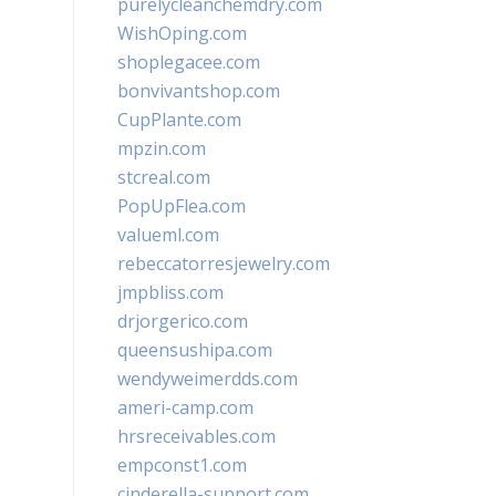
purelycleanchemdry.com
WishOping.com
shoplegacee.com
bonvivantshop.com
CupPlante.com
mpzin.com
stcreal.com
PopUpFlea.com
valueml.com
rebeccatorresjewelry.com
jmpbliss.com
drjorgerico.com
queensushipa.com
wendyweimerdds.com
ameri-camp.com
hrsreceivables.com
empconst1.com
cinderella-support.com