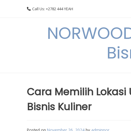
Skip
Call Us: +2782 444 YEAH
to
content
NORWOODI
Bi
Cara Memilih Lokasi
Bisnis Kuliner
Posted on
November 26, 2024
by
adminnor