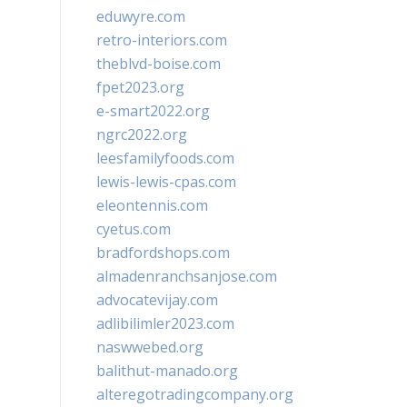
eduwyre.com
retro-interiors.com
theblvd-boise.com
fpet2023.org
e-smart2022.org
ngrc2022.org
leesfamilyfoods.com
lewis-lewis-cpas.com
eleontennis.com
cyetus.com
bradfordshops.com
almadenranchsanjose.com
advocatevijay.com
adlibilimler2023.com
naswwebed.org
balithut-manado.org
alteregotradingcompany.org