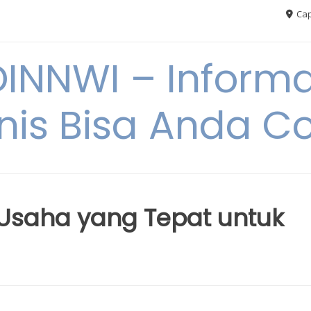
Cap
NNWI – Informas
snis Bisa Anda C
 Usaha yang Tepat untuk