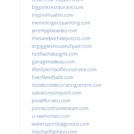
bigpinkrestaurant.com
inspirehuahin.com
memmingerspainting.com
jeremypbeasley.com
thesandwichdepotcos.com
drgiggleshouseofpain.com
hotflashdesigns.com
garagenadeau.com
lifestylechauffeurservice.com
EverNewNails.com
insideoutdecoratingcentre.com
salvatoresinpoint.com
jovialfloralco.com
johnlscotthometeam.com
u-seehomes.com
watersportslagonissi.com
mischieffashion.com