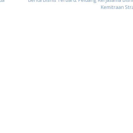
da
Berita Bisnis Terbaru: Peluang Kerjasama Bisn
Kemitraan Str