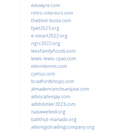
eduwyre.com
retro-interiors.com
theblvd-boise.com
fpet2023.org
e-smart2022.org
ngrc2022.org
leesfamilyfoods.com
lewis-lewis-cpas.com
eleontennis.com
cyetus.com
bradfordshops.com
almadenranchsanjose.com
advocatevijay.com
adlibilimler2023.com
naswwebed.org
balithut-manado.org
alteregotradingcompany.org