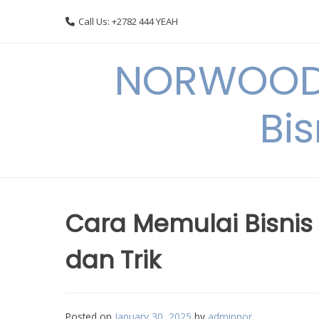
Skip
Call Us: +2782 444 YEAH
to
content
NORWOODI
Bi
Cara Memulai Bisnis d
dan Trik
Posted on
January 30, 2025
by
adminnor