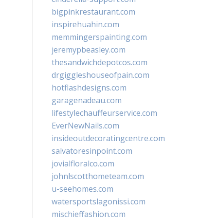
bigpinkrestaurant.com
inspirehuahin.com
memmingerspainting.com
jeremypbeasley.com
thesandwichdepotcos.com
drgiggleshouseofpain.com
hotflashdesigns.com
garagenadeau.com
lifestylechauffeurservice.com
EverNewNails.com
insideoutdecoratingcentre.com
salvatoresinpoint.com
jovialfloralco.com
johnlscotthometeam.com
u-seehomes.com
watersportslagonissi.com
mischieffashion.com