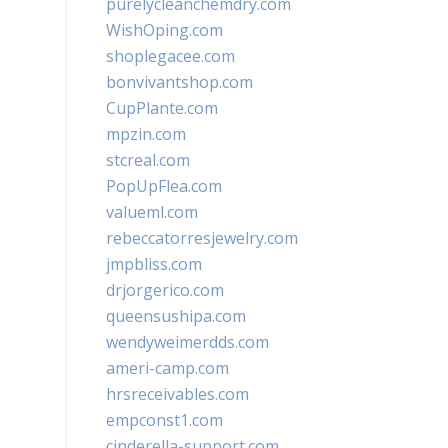
purelycleanchemdry.com
WishOping.com
shoplegacee.com
bonvivantshop.com
CupPlante.com
mpzin.com
stcreal.com
PopUpFlea.com
valueml.com
rebeccatorresjewelry.com
jmpbliss.com
drjorgerico.com
queensushipa.com
wendyweimerdds.com
ameri-camp.com
hrsreceivables.com
empconst1.com
cinderella-support.com