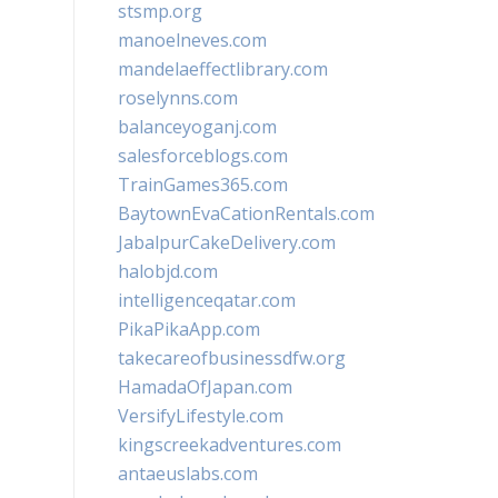
stsmp.org
manoelneves.com
mandelaeffectlibrary.com
roselynns.com
balanceyoganj.com
salesforceblogs.com
TrainGames365.com
BaytownEvaCationRentals.com
JabalpurCakeDelivery.com
halobjd.com
intelligenceqatar.com
PikaPikaApp.com
takecareofbusinessdfw.org
HamadaOfJapan.com
VersifyLifestyle.com
kingscreekadventures.com
antaeuslabs.com