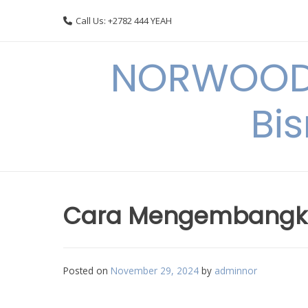
Skip
Call Us: +2782 444 YEAH
to
content
NORWOODI
Bi
Cara Mengembangkan
Posted on
November 29, 2024
by
adminnor