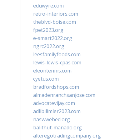
eduwyre.com
retro-interiors.com
theblvd-boise.com
fpet2023.org
e-smart2022.org
ngrc2022.org
leesfamilyfoods.com
lewis-lewis-cpas.com
eleontennis.com
cyetus.com
bradfordshops.com
almadenranchsanjose.com
advocatevijay.com
adlibilimler2023.com
naswwebed.org
balithut-manado.org
alteregotradingcompany.org