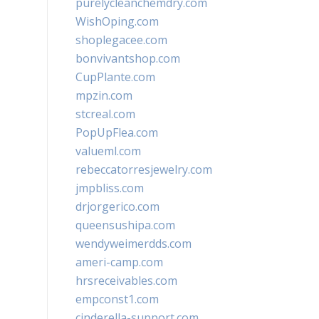
purelycleanchemdry.com
WishOping.com
shoplegacee.com
bonvivantshop.com
CupPlante.com
mpzin.com
stcreal.com
PopUpFlea.com
valueml.com
rebeccatorresjewelry.com
jmpbliss.com
drjorgerico.com
queensushipa.com
wendyweimerdds.com
ameri-camp.com
hrsreceivables.com
empconst1.com
cinderella-support.com