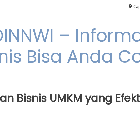
Cap
NNWI – Informas
snis Bisa Anda C
 Bisnis UMKM yang Efekti