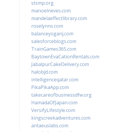
stsmp.org
manoelneves.com
mandelaeffectlibrary.com
roselynns.com
balanceyoganj.com
salesforceblogs.com
TrainGames365.com
BaytownEvaCationRentals.com
JabalpurCakeDelivery.com
halobjd.com
intelligenceqatar.com
PikaPikaApp.com
takecareofbusinessdfw.org
HamadaOfJapan.com
VersifyLifestyle.com
kingscreekadventures.com
antaeuslabs.com