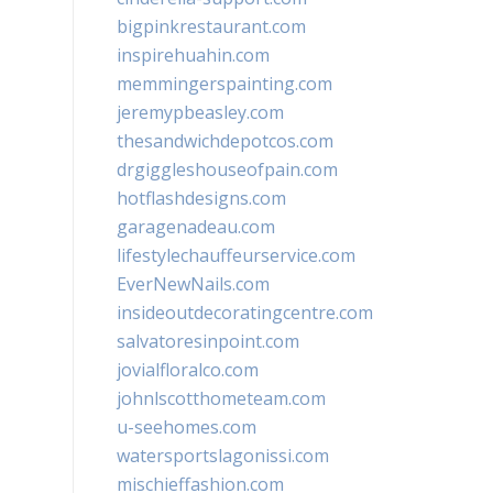
bigpinkrestaurant.com
inspirehuahin.com
memmingerspainting.com
jeremypbeasley.com
thesandwichdepotcos.com
drgiggleshouseofpain.com
hotflashdesigns.com
garagenadeau.com
lifestylechauffeurservice.com
EverNewNails.com
insideoutdecoratingcentre.com
salvatoresinpoint.com
jovialfloralco.com
johnlscotthometeam.com
u-seehomes.com
watersportslagonissi.com
mischieffashion.com