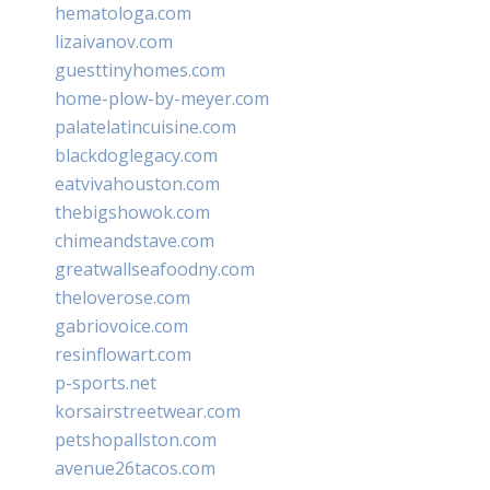
hematologa.com
lizaivanov.com
guesttinyhomes.com
home-plow-by-meyer.com
palatelatincuisine.com
blackdoglegacy.com
eatvivahouston.com
thebigshowok.com
chimeandstave.com
greatwallseafoodny.com
theloverose.com
gabriovoice.com
resinflowart.com
p-sports.net
korsairstreetwear.com
petshopallston.com
avenue26tacos.com