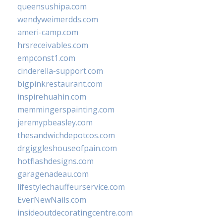
queensushipa.com
wendyweimerdds.com
ameri-camp.com
hrsreceivables.com
empconst1.com
cinderella-support.com
bigpinkrestaurant.com
inspirehuahin.com
memmingerspainting.com
jeremypbeasley.com
thesandwichdepotcos.com
drgiggleshouseofpain.com
hotflashdesigns.com
garagenadeau.com
lifestylechauffeurservice.com
EverNewNails.com
insideoutdecoratingcentre.com