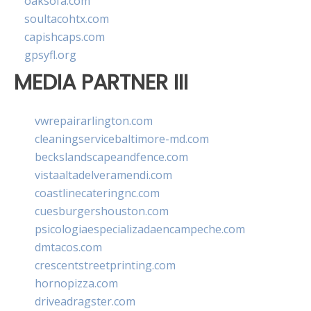
oaksofa.com
soultacohtx.com
capishcaps.com
gpsyfl.org
MEDIA PARTNER III
vwrepairarlington.com
cleaningservicebaltimore-md.com
beckslandscapeandfence.com
vistaaltadelveramendi.com
coastlinecateringnc.com
cuesburgershouston.com
psicologiaespecializadaencampeche.com
dmtacos.com
crescentstreetprinting.com
hornopizza.com
driveadragster.com