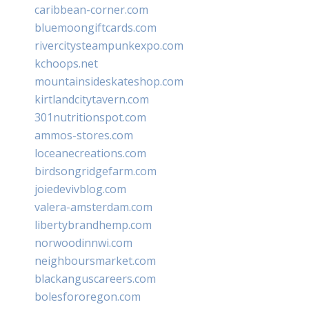
caribbean-corner.com
bluemoongiftcards.com
rivercitysteampunkexpo.com
kchoops.net
mountainsideskateshop.com
kirtlandcitytavern.com
301nutritionspot.com
ammos-stores.com
loceanecreations.com
birdsongridgefarm.com
joiedevivblog.com
valera-amsterdam.com
libertybrandhemp.com
norwoodinnwi.com
neighboursmarket.com
blackanguscareers.com
bolesfororegon.com