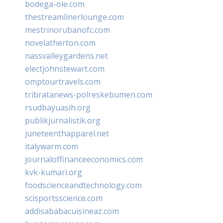
bodega-ole.com
thestreamlinerlounge.com
mestrinorubanofc.com
novelatherton.com
nassvalleygardens.net
electjohnstewart.com
omptourtravels.com
tribratanews-polreskebumen.com
rsudbayuasih.org
publikjurnalistik.org
juneteenthapparel.net
italywarm.com
journaloffinanceeconomics.com
kvk-kumari.org
foodscienceandtechnology.com
scisportsscience.com
addisababacuisineaz.com