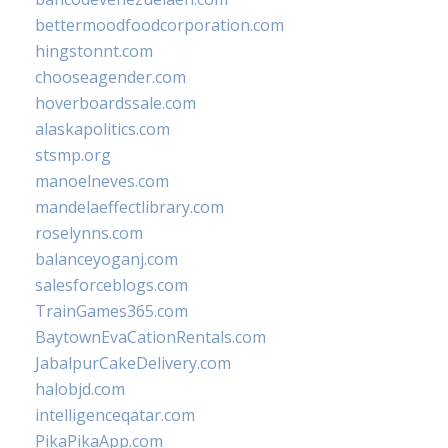
bettermoodfoodcorporation.com
hingstonnt.com
chooseagender.com
hoverboardssale.com
alaskapolitics.com
stsmp.org
manoelneves.com
mandelaeffectlibrary.com
roselynns.com
balanceyoganj.com
salesforceblogs.com
TrainGames365.com
BaytownEvaCationRentals.com
JabalpurCakeDelivery.com
halobjd.com
intelligenceqatar.com
PikaPikaApp.com