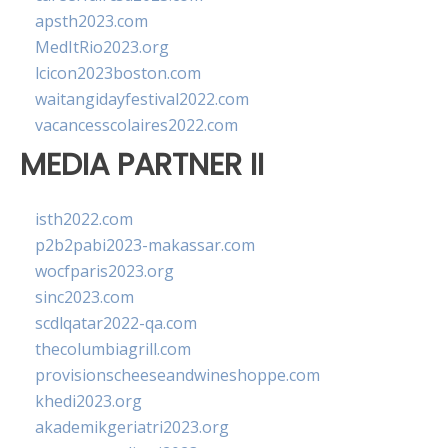
apsth2023.com
MedItRio2023.org
lcicon2023boston.com
waitangidayfestival2022.com
vacancesscolaires2022.com
MEDIA PARTNER II
isth2022.com
p2b2pabi2023-makassar.com
wocfparis2023.org
sinc2023.com
scdlqatar2022-qa.com
thecolumbiagrill.com
provisionscheeseandwineshoppe.com
khedi2023.org
akademikgeriatri2023.org