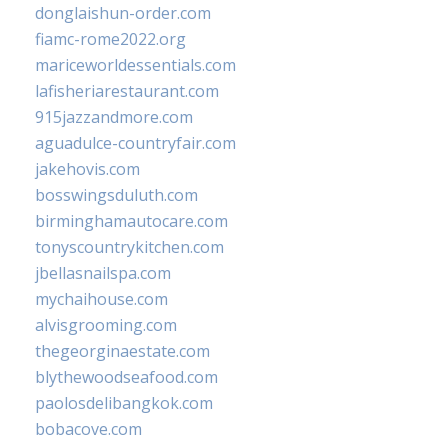
donglaishun-order.com
fiamc-rome2022.org
mariceworldessentials.com
lafisheriarestaurant.com
915jazzandmore.com
aguadulce-countryfair.com
jakehovis.com
bosswingsduluth.com
birminghamautocare.com
tonyscountrykitchen.com
jbellasnailspa.com
mychaihouse.com
alvisgrooming.com
thegeorginaestate.com
blythewoodseafood.com
paolosdelibangkok.com
bobacove.com