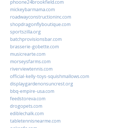
phoone24brookfield.com
mickeybarmama.com
roadwayconstructioninc.com
shopdragonflyboutique.com
sportszilla.org
batchprovisionsbar.com
brasserie-gobette.com
musicrearte.com
morseysfarms.com
riverviewtennis.com
official-kelly-toys-squishmallows.com
displaygardenonsuncrest.org
bbq-empire-usa.com
feedstoreva.com
drogopets.com
ediblechalk.com
tabletennisnearme.com