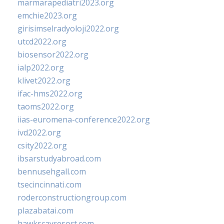
marmarapediatri2023.org
emchie2023.org
girisimselradyoloji2022.org
utcd2022.org
biosensor2022.org
ialp2022.org
klivet2022.org
ifac-hms2022.org
taoms2022.org
iias-euromena-conference2022.org
ivd2022.org
csity2022.org
ibsarstudyabroad.com
bennusehgall.com
tsecincinnati.com
roderconstructiongroup.com
plazabatai.com
hawkscayresort.com