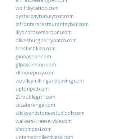
wolfcitytattoo.com
oysterbayturkeytrot.com
lafronterarestauranteybar.com
lilyandrosetearoom.com
olivesburgberrypatch.com
theslushkids.com
giobastian.com
glpascensori.com
rifloorepoxy.com
woolleymillingandpaving.com
uptonpvd.com
2troublegrill.com
casateranga.com
sticksandstonesstudiooh.com
walkers-treeservice.com
shopmossi.com
untamedcollectivesd.com