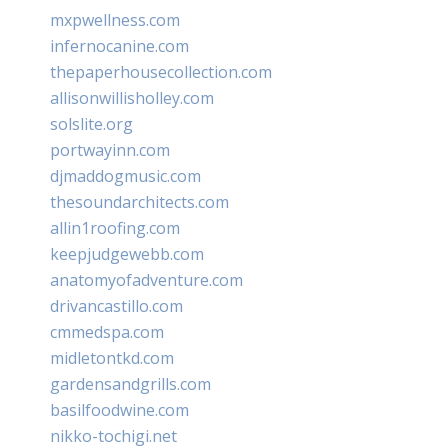
mxpwellness.com
infernocanine.com
thepaperhousecollection.com
allisonwillisholley.com
solslite.org
portwayinn.com
djmaddogmusic.com
thesoundarchitects.com
allin1roofing.com
keepjudgewebb.com
anatomyofadventure.com
drivancastillo.com
cmmedspa.com
midletontkd.com
gardensandgrills.com
basilfoodwine.com
nikko-tochigi.net