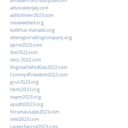
almadenranchsanjose.com
advocatevijay.com
adlibilimler2023.com
naswwebed.org
balithut-manado.org
alteregotradingcompany.org
aprce2022.com
ibie2022.com
sbcc-2022.com
AngolaOilAndGas2022.com
Convoy4Freedom2022.com
grur2023.org
hkhk2023.org
napm2023.org
apsdfd2023.org
forumausape2023.com
imkl2023.com
careerfaircsd2023.com