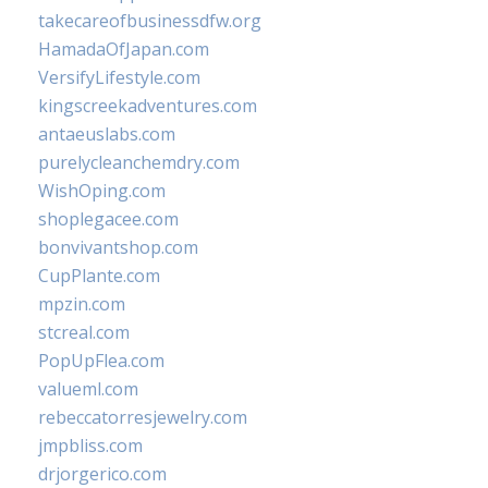
takecareofbusinessdfw.org
HamadaOfJapan.com
VersifyLifestyle.com
kingscreekadventures.com
antaeuslabs.com
purelycleanchemdry.com
WishOping.com
shoplegacee.com
bonvivantshop.com
CupPlante.com
mpzin.com
stcreal.com
PopUpFlea.com
valueml.com
rebeccatorresjewelry.com
jmpbliss.com
drjorgerico.com