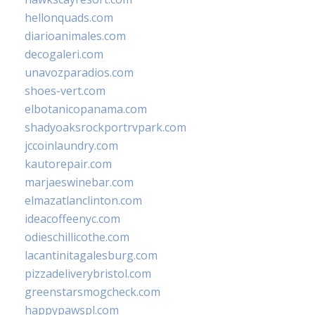
hellonquads.com
diarioanimales.com
decogaleri.com
unavozparadios.com
shoes-vert.com
elbotanicopanama.com
shadyoaksrockportrvpark.com
jccoinlaundry.com
kautorepair.com
marjaeswinebar.com
elmazatlanclinton.com
ideacoffeenyc.com
odieschillicothe.com
lacantinitagalesburg.com
pizzadeliverybristol.com
greenstarsmogcheck.com
happypawspl.com