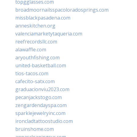
topgglasses.com
broadmoornailsspacoloradosprings.com
missblackpasadena.com
anneskitchen.org
valenciamarketytaqueria.com
reefrecordsllc.com
alawaffle.com
aryouthfishing.com
united-basketball.com
tios-tacos.com
cafecito-satx.com
graduacionviu2023.com
pecanjackstogo.com
zengardendayspa.com
sparklejewelryinc.com
ironcladtattoostudio.com
bruinshome.com
annascleaningsvc.com