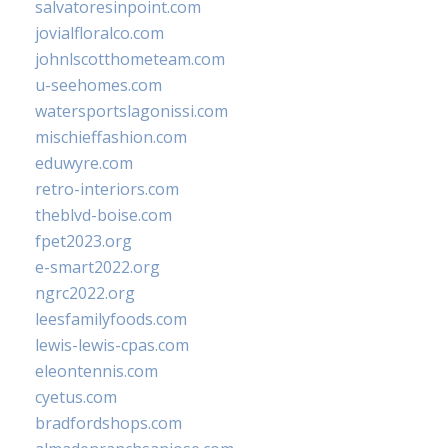
salvatoresinpoint.com
jovialfloralco.com
johnlscotthometeam.com
u-seehomes.com
watersportslagonissi.com
mischieffashion.com
eduwyre.com
retro-interiors.com
theblvd-boise.com
fpet2023.org
e-smart2022.org
ngrc2022.org
leesfamilyfoods.com
lewis-lewis-cpas.com
eleontennis.com
cyetus.com
bradfordshops.com