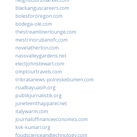
blackanguscareers.com
bolesfororegon.com
bodega-ole.com
thestreamlinerlounge.com
mestrinorubanofc.com
novelatherton.com
nassvalleygardens.net
electjohnstewart.com
omptourtravels.com
tribratanews-polreskebumen.com
rsudbayuasih.org
publikjurnalistik.org
juneteenthapparel.net
italywarm.com
journaloffinanceeconomics.com
kvk-kumari.org
foodscienceandtechnology.com