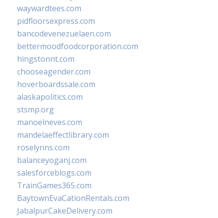
waywardtees.com
pidfloorsexpress.com
bancodevenezuelaen.com
bettermoodfoodcorporation.com
hingstonnt.com
chooseagender.com
hoverboardssale.com
alaskapolitics.com
stsmp.org
manoelneves.com
mandelaeffectlibrary.com
roselynns.com
balanceyoganj.com
salesforceblogs.com
TrainGames365.com
BaytownEvaCationRentals.com
JabalpurCakeDelivery.com