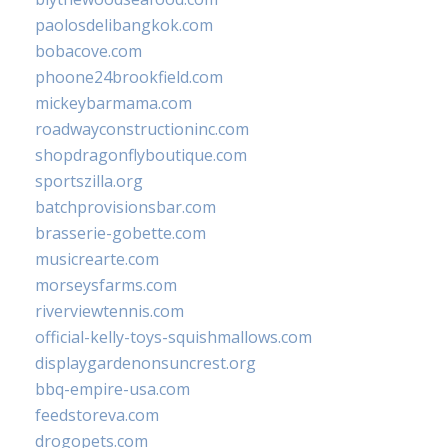
paolosdelibangkok.com
bobacove.com
phoone24brookfield.com
mickeybarmama.com
roadwayconstructioninc.com
shopdragonflyboutique.com
sportszilla.org
batchprovisionsbar.com
brasserie-gobette.com
musicrearte.com
morseysfarms.com
riverviewtennis.com
official-kelly-toys-squishmallows.com
displaygardenonsuncrest.org
bbq-empire-usa.com
feedstoreva.com
drogopets.com