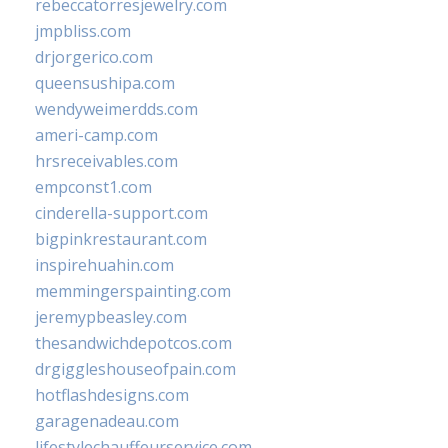
rebeccatorresjewelry.com
jmpbliss.com
drjorgerico.com
queensushipa.com
wendyweimerdds.com
ameri-camp.com
hrsreceivables.com
empconst1.com
cinderella-support.com
bigpinkrestaurant.com
inspirehuahin.com
memmingerspainting.com
jeremypbeasley.com
thesandwichdepotcos.com
drgiggleshouseofpain.com
hotflashdesigns.com
garagenadeau.com
lifestylechauffeurservice.com