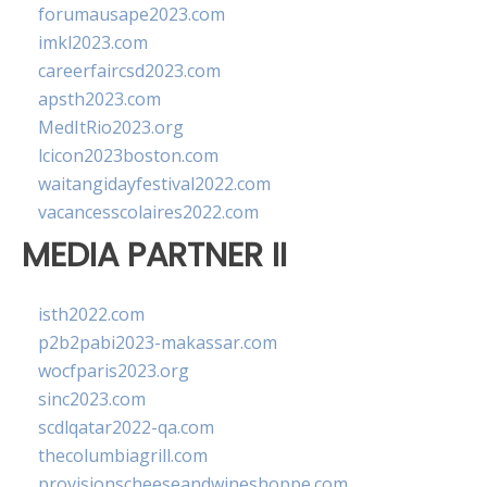
forumausape2023.com
imkl2023.com
careerfaircsd2023.com
apsth2023.com
MedItRio2023.org
lcicon2023boston.com
waitangidayfestival2022.com
vacancesscolaires2022.com
MEDIA PARTNER II
isth2022.com
p2b2pabi2023-makassar.com
wocfparis2023.org
sinc2023.com
scdlqatar2022-qa.com
thecolumbiagrill.com
provisionscheeseandwineshoppe.com