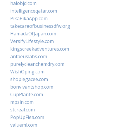
halobjd.com
intelligenceqatar.com
PikaPikaApp.com
takecareofbusinessdfw.org
HamadaOfJapan.com
VersifyLifestyle.com
kingscreekadventures.com
antaeuslabs.com
purelycleanchemdry.com
WishOping.com
shoplegacee.com
bonvivantshop.com
CupPlante.com
mpzin.com
stcreal.com
PopUpFlea.com
valueml.com