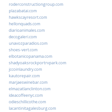
roderconstructiongroup.com
plazabatai.com
hawkscayresort.com
hellonquads.com
diarioanimales.com
decogaleri.com
unavozparadios.com
shoes-vert.com
elbotanicopanama.com
shadyoaksrockportrvpark.com
jccoinlaundry.com
kautorepair.com
marjaeswinebar.com
elmazatlanclinton.com
ideacoffeenyc.com
odieschillicothe.com
lacantinitagalesburg.com