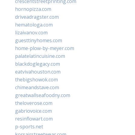
crescentstreetprinting.com
hornopizza.com
driveadragster.com
hematologa.com
lizaivanov.com
guesttinyhomes.com
home-plow-by-meyer.com
palatelatincuisine.com
blackdoglegacy.com
eatvivahouston.com
thebigshowok.com
chimeandstave.com
greatwallseafoodny.com
theloverose.com
gabriovoice.com
resinflowart.com
p-sports.net
korsairstreetwear.com