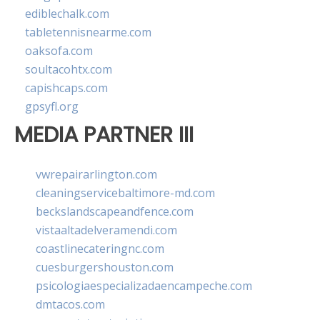
ediblechalk.com
tabletennisnearme.com
oaksofa.com
soultacohtx.com
capishcaps.com
gpsyfl.org
MEDIA PARTNER III
vwrepairarlington.com
cleaningservicebaltimore-md.com
beckslandscapeandfence.com
vistaaltadelveramendi.com
coastlinecateringnc.com
cuesburgershouston.com
psicologiaespecializadaencampeche.com
dmtacos.com