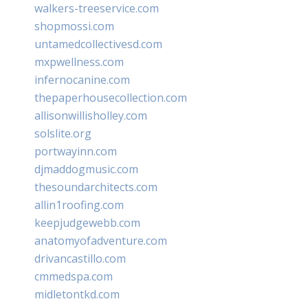
walkers-treeservice.com
shopmossi.com
untamedcollectivesd.com
mxpwellness.com
infernocanine.com
thepaperhousecollection.com
allisonwillisholley.com
solslite.org
portwayinn.com
djmaddogmusic.com
thesoundarchitects.com
allin1roofing.com
keepjudgewebb.com
anatomyofadventure.com
drivancastillo.com
cmmedspa.com
midletontkd.com