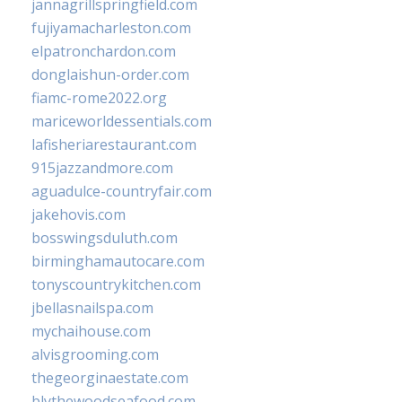
jannagrillspringfield.com
fujiyamacharleston.com
elpatronchardon.com
donglaishun-order.com
fiamc-rome2022.org
mariceworldessentials.com
lafisheriarestaurant.com
915jazzandmore.com
aguadulce-countryfair.com
jakehovis.com
bosswingsduluth.com
birminghamautocare.com
tonyscountrykitchen.com
jbellasnailspa.com
mychaihouse.com
alvisgrooming.com
thegeorginaestate.com
blythewoodseafood.com