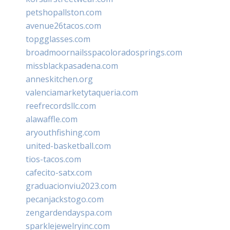
petshopallston.com
avenue26tacos.com
topgglasses.com
broadmoornailsspacoloradosprings.com
missblackpasadena.com
anneskitchen.org
valenciamarketytaqueria.com
reefrecordsllc.com
alawaffle.com
aryouthfishing.com
united-basketball.com
tios-tacos.com
cafecito-satx.com
graduacionviu2023.com
pecanjackstogo.com
zengardendayspa.com
sparklejewelryinc.com