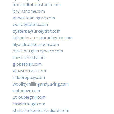
ironcladtattoostudio.com
bruinshome.com
annascleaningsvc.com
wolfcitytattoo.com
oysterbayturkeytrot.com
lafronterarestauranteybar.com
lilyandrosetearoom.com
olivesburgberrypatch.com
theslushkids.com
giobastian.com
glpascensori.com
rifloorepoxy.com
woolleymillingandpaving.com
uptonpvd.com
2troublegrill.com
casateranga.com
sticksandstonesstudiooh.com