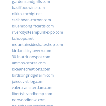
gardensandgrills.com
basilfoodwine.com
nikko-tochigi.net
caribbean-corner.com
bluemoongiftcards.com
rivercitysteampunkexpo.com
kchoops.net
mountainsideskateshop.com
kirtlandcitytavern.com
301nutritionspot.com
ammos-stores.com
loceanecreations.com
birdsongridgefarm.com
joiedevivblog.com
valera-amsterdam.com
libertybrandhemp.com
norwoodinnwi.com
neighboursmarket.com