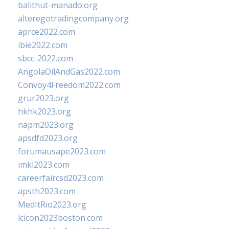
balithut-manado.org
alteregotradingcompany.org
aprce2022.com
ibie2022.com
sbcc-2022.com
AngolaOilAndGas2022.com
Convoy4Freedom2022.com
grur2023.org
hkhk2023.org
napm2023.org
apsdfd2023.org
forumausape2023.com
imkl2023.com
careerfaircsd2023.com
apsth2023.com
MedItRio2023.org
lcicon2023boston.com