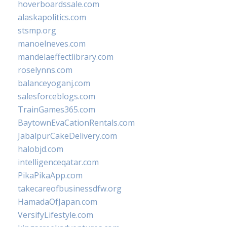
hoverboardssale.com
alaskapolitics.com
stsmp.org
manoelneves.com
mandelaeffectlibrary.com
roselynns.com
balanceyoganj.com
salesforceblogs.com
TrainGames365.com
BaytownEvaCationRentals.com
JabalpurCakeDelivery.com
halobjd.com
intelligenceqatar.com
PikaPikaApp.com
takecareofbusinessdfw.org
HamadaOfJapan.com
VersifyLifestyle.com