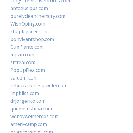
kingscreekadventures.com
antaeuslabs.com
purelycleanchemdry.com
WishOping.com
shoplegacee.com
bonvivantshop.com
CupPlante.com
mpzin.com
stcreal.com
PopUpFlea.com
valueml.com
rebeccatorresjewelry.com
jmpbliss.com
drjorgerico.com
queensushipa.com
wendyweimerdds.com
ameri-camp.com
hrsreceivables.com