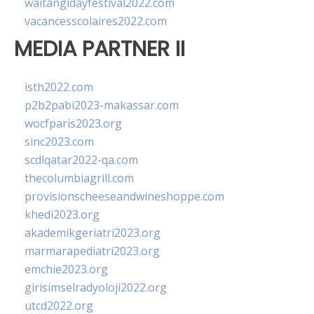
waitangidayfestival2022.com
vacancesscolaires2022.com
MEDIA PARTNER II
isth2022.com
p2b2pabi2023-makassar.com
wocfparis2023.org
sinc2023.com
scdlqatar2022-qa.com
thecolumbiagrill.com
provisionscheeseandwineshoppe.com
khedi2023.org
akademikgeriatri2023.org
marmarapediatri2023.org
emchie2023.org
girisimselradyoloji2022.org
utcd2022.org