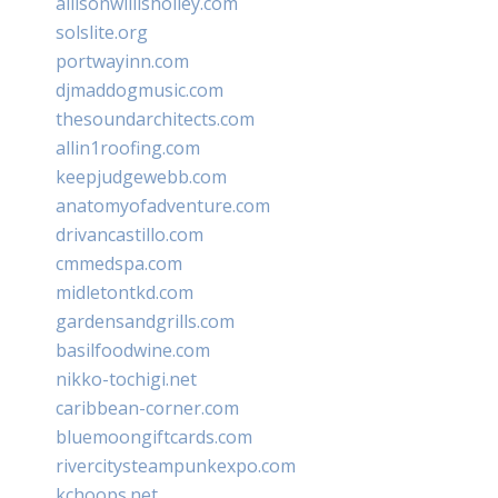
allisonwillisholley.com
solslite.org
portwayinn.com
djmaddogmusic.com
thesoundarchitects.com
allin1roofing.com
keepjudgewebb.com
anatomyofadventure.com
drivancastillo.com
cmmedspa.com
midletontkd.com
gardensandgrills.com
basilfoodwine.com
nikko-tochigi.net
caribbean-corner.com
bluemoongiftcards.com
rivercitysteampunkexpo.com
kchoops.net