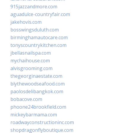
915jazzandmore.com
aguadulce-countryfair.com
jakehovis.com
bosswingsduluth.com
birminghamautocare.com
tonyscountrykitchen.com
jbellasnailspa.com
mychaihouse.com
alvisgrooming.com
thegeorginaestate.com
blythewoodseafood.com
paolosdelibangkok.com
bobacove.com
phoone24brookfield.com
mickeybarmama.com
roadwayconstructioninc.com
shopdragonflyboutique.com