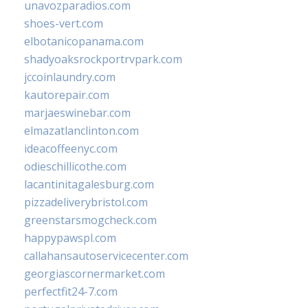
unavozparadios.com
shoes-vert.com
elbotanicopanama.com
shadyoaksrockportrvpark.com
jccoinlaundry.com
kautorepair.com
marjaeswinebar.com
elmazatlanclinton.com
ideacoffeenyc.com
odieschillicothe.com
lacantinitagalesburg.com
pizzadeliverybristol.com
greenstarsmogcheck.com
happypawspl.com
callahansautoservicecenter.com
georgiascornermarket.com
perfectfit24-7.com