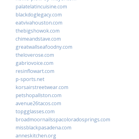
palatelatincuisine.com
blackdoglegacy.com
eatvivahouston.com
thebigshowok.com
chimeandstave.com
greatwallseafoodny.com
theloverose.com
gabriovoice.com
resinflowart.com
p-sports.net
korsairstreetwear.com
petshopallston.com
avenue26tacos.com
topgglasses.com
broadmoornailsspacoloradosprings.com
missblackpasadena.com
anneskitchen.org