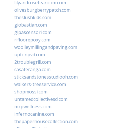
lilyandrosetearoom.com
olivesburgberrypatch.com
theslushkids.com
giobastian.com
glpascensori.com
rifloorepoxy.com
woolleymillingandpaving.com
uptonpvd.com
2troublegrill.com
casateranga.com
sticksandstonesstudiooh.com
walkers-treeservice.com
shopmossi.com
untamedcollectivesd.com
mxpwellness.com
infernocanine.com
thepaperhousecollection.com