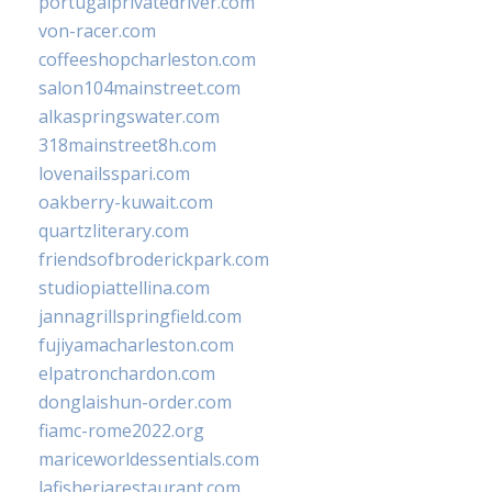
portugalprivatedriver.com
von-racer.com
coffeeshopcharleston.com
salon104mainstreet.com
alkaspringswater.com
318mainstreet8h.com
lovenailsspari.com
oakberry-kuwait.com
quartzliterary.com
friendsofbroderickpark.com
studiopiattellina.com
jannagrillspringfield.com
fujiyamacharleston.com
elpatronchardon.com
donglaishun-order.com
fiamc-rome2022.org
mariceworldessentials.com
lafisheriarestaurant.com