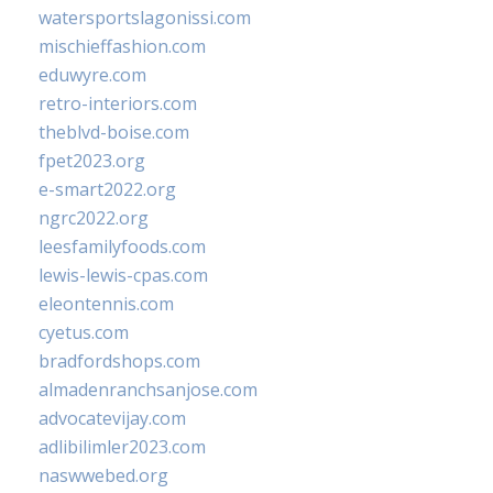
watersportslagonissi.com
mischieffashion.com
eduwyre.com
retro-interiors.com
theblvd-boise.com
fpet2023.org
e-smart2022.org
ngrc2022.org
leesfamilyfoods.com
lewis-lewis-cpas.com
eleontennis.com
cyetus.com
bradfordshops.com
almadenranchsanjose.com
advocatevijay.com
adlibilimler2023.com
naswwebed.org