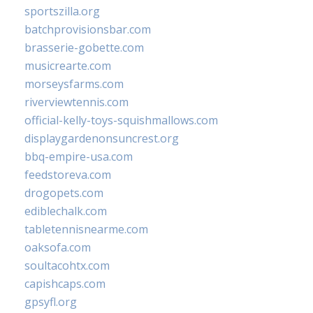
sportszilla.org
batchprovisionsbar.com
brasserie-gobette.com
musicrearte.com
morseysfarms.com
riverviewtennis.com
official-kelly-toys-squishmallows.com
displaygardenonsuncrest.org
bbq-empire-usa.com
feedstoreva.com
drogopets.com
ediblechalk.com
tabletennisnearme.com
oaksofa.com
soultacohtx.com
capishcaps.com
gpsyfl.org