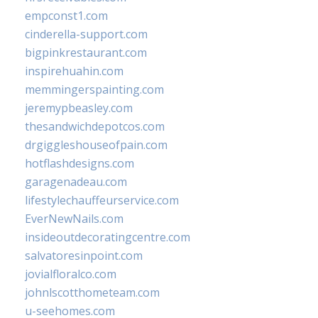
empconst1.com
cinderella-support.com
bigpinkrestaurant.com
inspirehuahin.com
memmingerspainting.com
jeremypbeasley.com
thesandwichdepotcos.com
drgiggleshouseofpain.com
hotflashdesigns.com
garagenadeau.com
lifestylechauffeurservice.com
EverNewNails.com
insideoutdecoratingcentre.com
salvatoresinpoint.com
jovialfloralco.com
johnlscotthometeam.com
u-seehomes.com