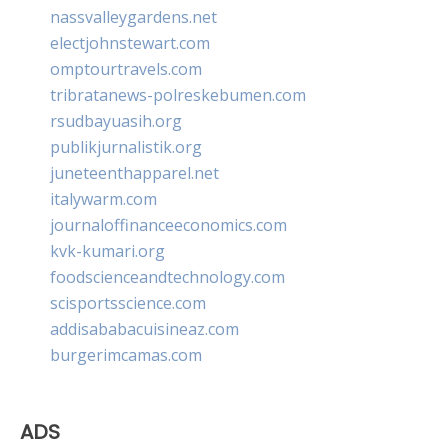
nassvalleygardens.net
electjohnstewart.com
omptourtravels.com
tribratanews-polreskebumen.com
rsudbayuasih.org
publikjurnalistik.org
juneteenthapparel.net
italywarm.com
journaloffinanceeconomics.com
kvk-kumari.org
foodscienceandtechnology.com
scisportsscience.com
addisababacuisineaz.com
burgerimcamas.com
ADS