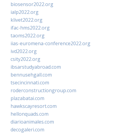
biosensor2022.org
ialp2022.org
klivet2022.org
ifac-hms2022.org
taoms2022.org
iias-euromena-conference2022.org
ivd2022.org
csity2022.org
ibsarstudyabroad.com
bennusehgall.com
tsecincinnati.com
roderconstructiongroup.com
plazabatai.com
hawkscayresort.com
hellonquads.com
diarioanimales.com
decogaleri.com