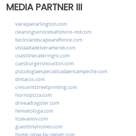
MEDIA PARTNER III
vwrepairarlington.com
cleaningservicebaltimore-md.com
beckslandscapeandfence.com
vistaaltadelveramendi.com
coastlinecateringnc.com
cuesburgershouston.com
psicologiaespecializadaencampeche.com
dmtacos.com
crescentstreetprinting.com
hornopizza.com
driveadragster.com
hematologa.com
lizaivanov.com
guesttinyhomes.com
home-plow-by-meyer.com