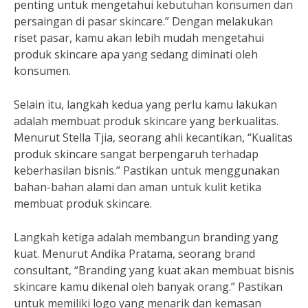
penting untuk mengetahui kebutuhan konsumen dan
persaingan di pasar skincare.” Dengan melakukan
riset pasar, kamu akan lebih mudah mengetahui
produk skincare apa yang sedang diminati oleh
konsumen.
Selain itu, langkah kedua yang perlu kamu lakukan
adalah membuat produk skincare yang berkualitas.
Menurut Stella Tjia, seorang ahli kecantikan, “Kualitas
produk skincare sangat berpengaruh terhadap
keberhasilan bisnis.” Pastikan untuk menggunakan
bahan-bahan alami dan aman untuk kulit ketika
membuat produk skincare.
Langkah ketiga adalah membangun branding yang
kuat. Menurut Andika Pratama, seorang brand
consultant, “Branding yang kuat akan membuat bisnis
skincare kamu dikenal oleh banyak orang.” Pastikan
untuk memiliki logo yang menarik dan kemasan