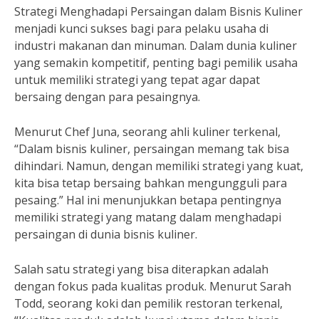
Strategi Menghadapi Persaingan dalam Bisnis Kuliner
menjadi kunci sukses bagi para pelaku usaha di
industri makanan dan minuman. Dalam dunia kuliner
yang semakin kompetitif, penting bagi pemilik usaha
untuk memiliki strategi yang tepat agar dapat
bersaing dengan para pesaingnya.
Menurut Chef Juna, seorang ahli kuliner terkenal,
“Dalam bisnis kuliner, persaingan memang tak bisa
dihindari. Namun, dengan memiliki strategi yang kuat,
kita bisa tetap bersaing bahkan mengungguli para
pesaing.” Hal ini menunjukkan betapa pentingnya
memiliki strategi yang matang dalam menghadapi
persaingan di dunia bisnis kuliner.
Salah satu strategi yang bisa diterapkan adalah
dengan fokus pada kualitas produk. Menurut Sarah
Todd, seorang koki dan pemilik restoran terkenal,