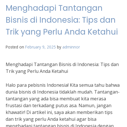
Menghadapi Tantangan
Bisnis di Indonesia: Tips dan
Trik yang Perlu Anda Ketahui
Posted on
February 9, 2025
by
adminnor
Menghadapi Tantangan Bisnis di Indonesia: Tips dan
Trik yang Perlu Anda Ketahui
Halo para pebisnis Indonesia! Kita semua tahu bahwa
dunia bisnis di Indonesia tidaklah mudah. Tantangan-
tantangan yang ada bisa membuat kita merasa
frustasi dan terkadang putus asa. Namun, jangan
khawatir! Di artikel ini, saya akan memberikan tips
dan trik yang perlu Anda ketahui agar bisa
menghadapi tantangan bisnis di Indonesia dengan