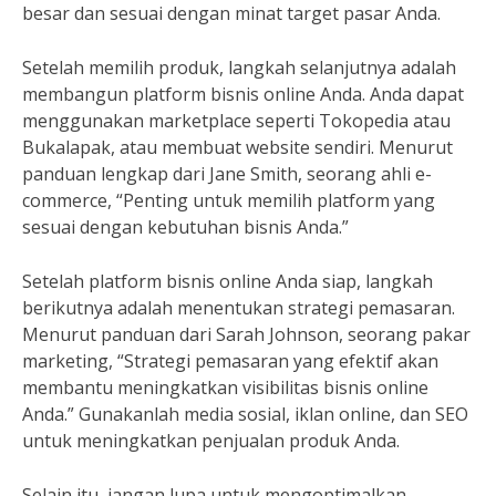
besar dan sesuai dengan minat target pasar Anda.
Setelah memilih produk, langkah selanjutnya adalah
membangun platform bisnis online Anda. Anda dapat
menggunakan marketplace seperti Tokopedia atau
Bukalapak, atau membuat website sendiri. Menurut
panduan lengkap dari Jane Smith, seorang ahli e-
commerce, “Penting untuk memilih platform yang
sesuai dengan kebutuhan bisnis Anda.”
Setelah platform bisnis online Anda siap, langkah
berikutnya adalah menentukan strategi pemasaran.
Menurut panduan dari Sarah Johnson, seorang pakar
marketing, “Strategi pemasaran yang efektif akan
membantu meningkatkan visibilitas bisnis online
Anda.” Gunakanlah media sosial, iklan online, dan SEO
untuk meningkatkan penjualan produk Anda.
Selain itu, jangan lupa untuk mengoptimalkan