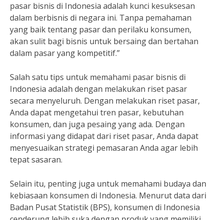
pasar bisnis di Indonesia adalah kunci kesuksesan
dalam berbisnis di negara ini. Tanpa pemahaman
yang baik tentang pasar dan perilaku konsumen,
akan sulit bagi bisnis untuk bersaing dan bertahan
dalam pasar yang kompetitif.”
Salah satu tips untuk memahami pasar bisnis di
Indonesia adalah dengan melakukan riset pasar
secara menyeluruh. Dengan melakukan riset pasar,
Anda dapat mengetahui tren pasar, kebutuhan
konsumen, dan juga pesaing yang ada. Dengan
informasi yang didapat dari riset pasar, Anda dapat
menyesuaikan strategi pemasaran Anda agar lebih
tepat sasaran.
Selain itu, penting juga untuk memahami budaya dan
kebiasaan konsumen di Indonesia. Menurut data dari
Badan Pusat Statistik (BPS), konsumen di Indonesia
cenderung lebih suka dengan produk yang memiliki