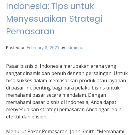
Indonesia: Tips untuk
Menyesuaikan Strategi
Pemasaran
Posted on
February 8, 2025
by
adminnor
Pasar bisnis di Indonesia merupakan arena yang
sangat dinamis dan penuh dengan persaingan. Untuk
bisa sukses dalam memasarkan produk atau layanan
di pasar ini, penting bagi para pelaku bisnis untuk
memahami pasar secara mendalam. Dengan
memahami pasar bisnis di Indonesia, Anda dapat
menyesuaikan strategi pemasaran Anda agar lebih
efektif dan efisien.
Menurut Pakar Pemasaran, John Smith, “Memahami