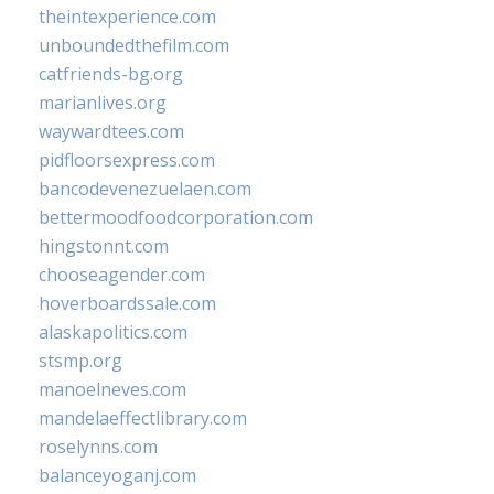
theintexperience.com
unboundedthefilm.com
catfriends-bg.org
marianlives.org
waywardtees.com
pidfloorsexpress.com
bancodevenezuelaen.com
bettermoodfoodcorporation.com
hingstonnt.com
chooseagender.com
hoverboardssale.com
alaskapolitics.com
stsmp.org
manoelneves.com
mandelaeffectlibrary.com
roselynns.com
balanceyoganj.com