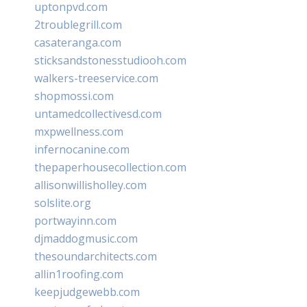
uptonpvd.com
2troublegrill.com
casateranga.com
sticksandstonesstudiooh.com
walkers-treeservice.com
shopmossi.com
untamedcollectivesd.com
mxpwellness.com
infernocanine.com
thepaperhousecollection.com
allisonwillisholley.com
solslite.org
portwayinn.com
djmaddogmusic.com
thesoundarchitects.com
allin1roofing.com
keepjudgewebb.com