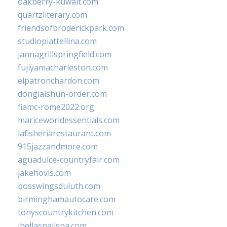
oakberry-kuwait.com
quartzliterary.com
friendsofbroderickpark.com
studiopiattellina.com
jannagrillspringfield.com
fujiyamacharleston.com
elpatronchardon.com
donglaishun-order.com
fiamc-rome2022.org
mariceworldessentials.com
lafisheriarestaurant.com
915jazzandmore.com
aguadulce-countryfair.com
jakehovis.com
bosswingsduluth.com
birminghamautocare.com
tonyscountrykitchen.com
jbellasnailspa.com