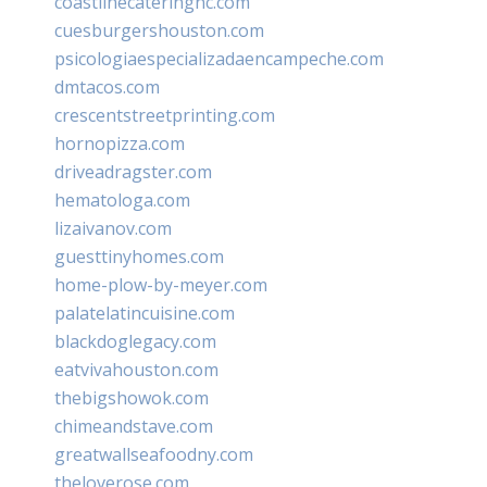
coastlinecateringnc.com
cuesburgershouston.com
psicologiaespecializadaencampeche.com
dmtacos.com
crescentstreetprinting.com
hornopizza.com
driveadragster.com
hematologa.com
lizaivanov.com
guesttinyhomes.com
home-plow-by-meyer.com
palatelatincuisine.com
blackdoglegacy.com
eatvivahouston.com
thebigshowok.com
chimeandstave.com
greatwallseafoodny.com
theloverose.com