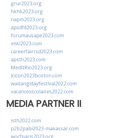
grur2023.org
hkhk2023.org
napm2023.org
apsdfd2023.org
forumausape2023.com
imkl2023.com
careerfaircsd2023.com
apsth2023.com
MedItRio2023.org
lcicon2023boston.com
waitangidayfestival2022.com
vacancesscolaires2022.com
MEDIA PARTNER II
isth2022.com
p2b2pabi2023-makassar.com
wocfparis2023.org