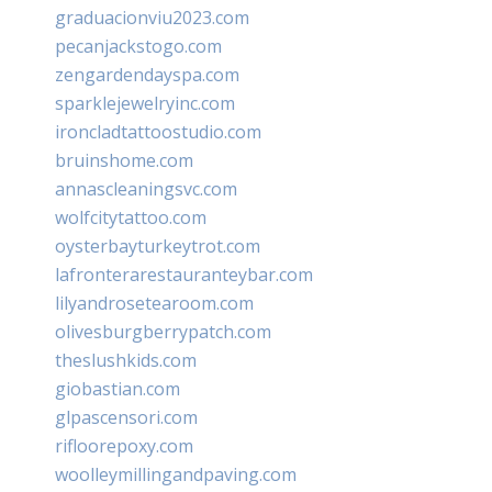
graduacionviu2023.com
pecanjackstogo.com
zengardendayspa.com
sparklejewelryinc.com
ironcladtattoostudio.com
bruinshome.com
annascleaningsvc.com
wolfcitytattoo.com
oysterbayturkeytrot.com
lafronterarestauranteybar.com
lilyandrosetearoom.com
olivesburgberrypatch.com
theslushkids.com
giobastian.com
glpascensori.com
rifloorepoxy.com
woolleymillingandpaving.com