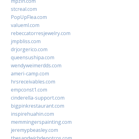
mpzin.com
stcreal.com
PopUpFlea.com
valueml.com
rebeccatorresjewelry.com
jmpbliss.com
drjorgerico.com
queensushipa.com
wendyweimerdds.com
ameri-camp.com
hrsreceivables.com
empconst1.com
cinderella-support.com
bigpinkrestaurant.com
inspirehuahin.com
memmingerspainting.com
jeremypbeasley.com
thesandwichdepotcos.com