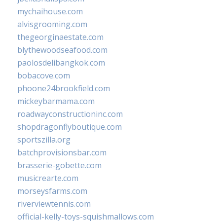
mychaihouse.com
alvisgrooming.com
thegeorginaestate.com
blythewoodseafood.com
paolosdelibangkok.com
bobacove.com
phoone24brookfield.com
mickeybarmama.com
roadwayconstructioninc.com
shopdragonflyboutique.com
sportszilla.org
batchprovisionsbar.com
brasserie-gobette.com
musicrearte.com
morseysfarms.com
riverviewtennis.com
official-kelly-toys-squishmallows.com