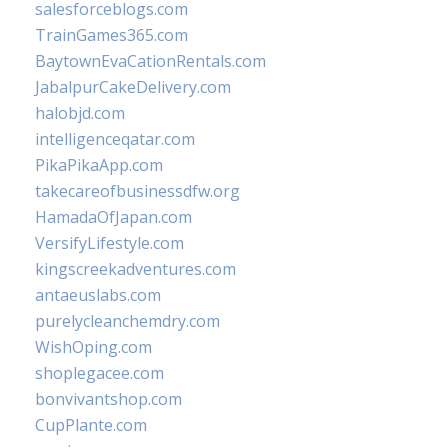
salesforceblogs.com
TrainGames365.com
BaytownEvaCationRentals.com
JabalpurCakeDelivery.com
halobjd.com
intelligenceqatar.com
PikaPikaApp.com
takecareofbusinessdfw.org
HamadaOfJapan.com
VersifyLifestyle.com
kingscreekadventures.com
antaeuslabs.com
purelycleanchemdry.com
WishOping.com
shoplegacee.com
bonvivantshop.com
CupPlante.com