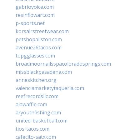
gabriovoice.com
resinflowart.com
p-sports.net
korsairstreetwear.com
petshopallston.com
avenue26tacos.com
topgglasses.com
broadmoornailsspacoloradosprings.com
missblackpasadena.com
anneskitchen.org
valenciamarketytaqueria.com
reefrecordsllc.com
alawaffle.com
aryouthfishing.com
united-basketball.com
tios-tacos.com
cafecito-satx.com