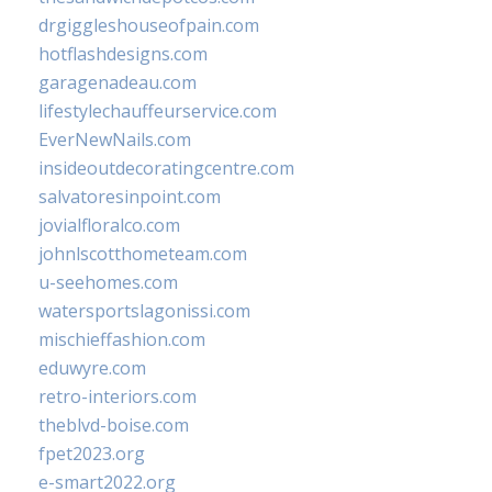
drgiggleshouseofpain.com
hotflashdesigns.com
garagenadeau.com
lifestylechauffeurservice.com
EverNewNails.com
insideoutdecoratingcentre.com
salvatoresinpoint.com
jovialfloralco.com
johnlscotthometeam.com
u-seehomes.com
watersportslagonissi.com
mischieffashion.com
eduwyre.com
retro-interiors.com
theblvd-boise.com
fpet2023.org
e-smart2022.org