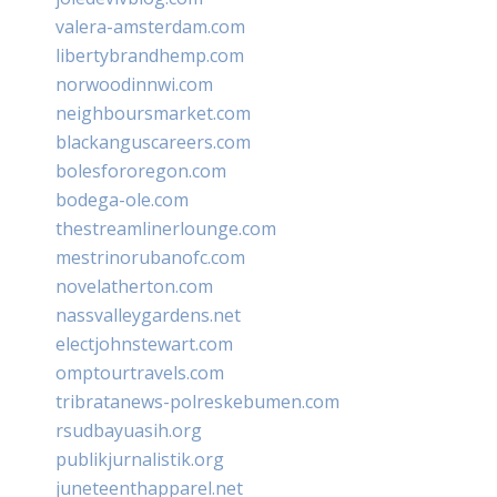
valera-amsterdam.com
libertybrandhemp.com
norwoodinnwi.com
neighboursmarket.com
blackanguscareers.com
bolesfororegon.com
bodega-ole.com
thestreamlinerlounge.com
mestrinorubanofc.com
novelatherton.com
nassvalleygardens.net
electjohnstewart.com
omptourtravels.com
tribratanews-polreskebumen.com
rsudbayuasih.org
publikjurnalistik.org
juneteenthapparel.net