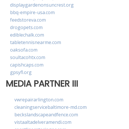
displaygardenonsuncrest.org
bbq-empire-usa.com
feedstoreva.com
drogopets.com
ediblechalk.com
tabletennisnearme.com
oaksofa.com
soultacohtx.com
capishcaps.com
gpsyfl.org
MEDIA PARTNER III
vwrepairarlington.com
cleaningservicebaltimore-md.com
beckslandscapeandfence.com
vistaaltadelveramendi.com