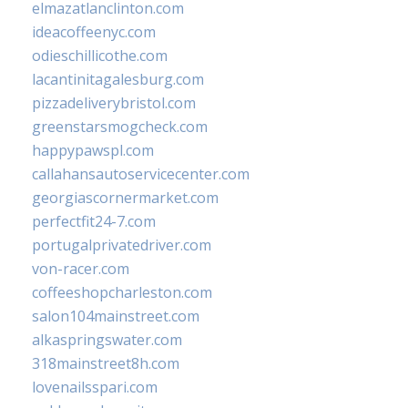
elmazatlanclinton.com
ideacoffeenyc.com
odieschillicothe.com
lacantinitagalesburg.com
pizzadeliverybristol.com
greenstarsmogcheck.com
happypawspl.com
callahansautoservicecenter.com
georgiascornermarket.com
perfectfit24-7.com
portugalprivatedriver.com
von-racer.com
coffeeshopcharleston.com
salon104mainstreet.com
alkaspringswater.com
318mainstreet8h.com
lovenailsspari.com