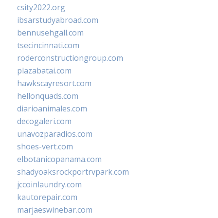
csity2022.org
ibsarstudyabroad.com
bennusehgall.com
tsecincinnati.com
roderconstructiongroup.com
plazabatai.com
hawkscayresort.com
hellonquads.com
diarioanimales.com
decogaleri.com
unavozparadios.com
shoes-vert.com
elbotanicopanama.com
shadyoaksrockportrvpark.com
jccoinlaundry.com
kautorepair.com
marjaeswinebar.com