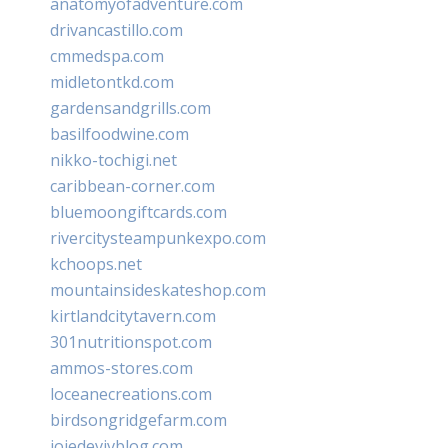
anatomyofadventure.com
drivancastillo.com
cmmedspa.com
midletontkd.com
gardensandgrills.com
basilfoodwine.com
nikko-tochigi.net
caribbean-corner.com
bluemoongiftcards.com
rivercitysteampunkexpo.com
kchoops.net
mountainsideskateshop.com
kirtlandcitytavern.com
301nutritionspot.com
ammos-stores.com
loceanecreations.com
birdsongridgefarm.com
joiedevivblog.com