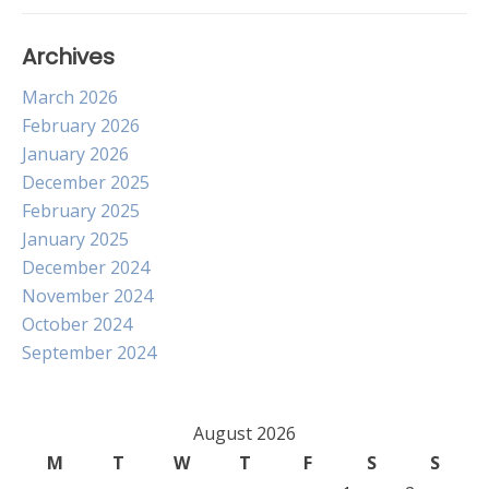
Archives
March 2026
February 2026
January 2026
December 2025
February 2025
January 2025
December 2024
November 2024
October 2024
September 2024
August 2026
M
T
W
T
F
S
S