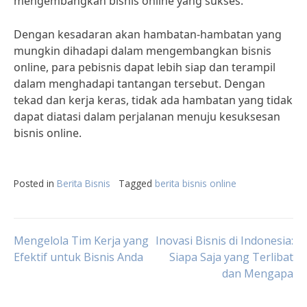
mengembangkan bisnis online yang sukses.
Dengan kesadaran akan hambatan-hambatan yang
mungkin dihadapi dalam mengembangkan bisnis
online, para pebisnis dapat lebih siap dan terampil
dalam menghadapi tantangan tersebut. Dengan
tekad dan kerja keras, tidak ada hambatan yang tidak
dapat diatasi dalam perjalanan menuju kesuksesan
bisnis online.
Posted in
Berita Bisnis
Tagged
berita bisnis online
Post
Mengelola Tim Kerja yang
Inovasi Bisnis di Indonesia:
Efektif untuk Bisnis Anda
Siapa Saja yang Terlibat
dan Mengapa
navigation