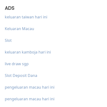
ADS
keluaran taiwan hari ini
Keluaran Macau
Slot
keluaran kamboja hari ini
live draw sgp
Slot Deposit Dana
pengeluaran macau hari ini
pengeluaran macau hari ini