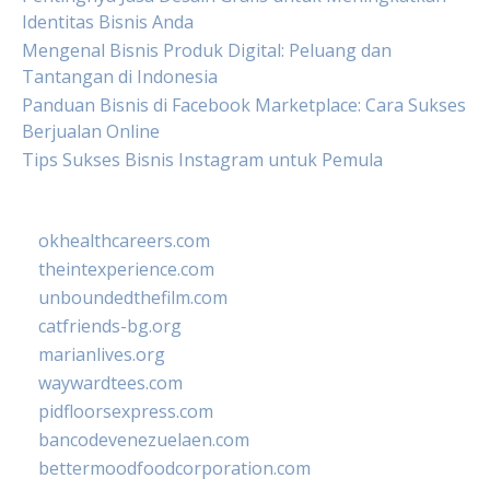
Identitas Bisnis Anda
Mengenal Bisnis Produk Digital: Peluang dan
Tantangan di Indonesia
Panduan Bisnis di Facebook Marketplace: Cara Sukses
Berjualan Online
Tips Sukses Bisnis Instagram untuk Pemula
okhealthcareers.com
theintexperience.com
unboundedthefilm.com
catfriends-bg.org
marianlives.org
waywardtees.com
pidfloorsexpress.com
bancodevenezuelaen.com
bettermoodfoodcorporation.com