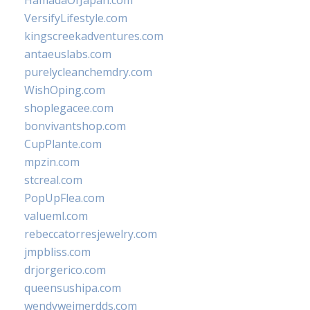
HamadaOfJapan.com
VersifyLifestyle.com
kingscreekadventures.com
antaeuslabs.com
purelycleanchemdry.com
WishOping.com
shoplegacee.com
bonvivantshop.com
CupPlante.com
mpzin.com
stcreal.com
PopUpFlea.com
valueml.com
rebeccatorresjewelry.com
jmpbliss.com
drjorgerico.com
queensushipa.com
wendyweimerdds.com