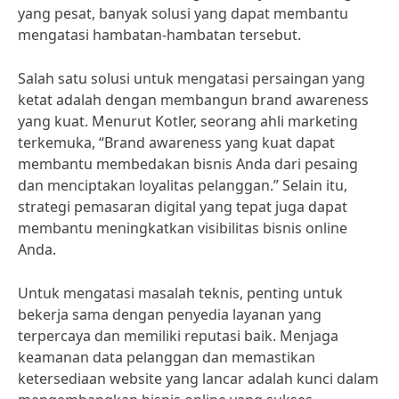
yang pesat, banyak solusi yang dapat membantu
mengatasi hambatan-hambatan tersebut.
Salah satu solusi untuk mengatasi persaingan yang
ketat adalah dengan membangun brand awareness
yang kuat. Menurut Kotler, seorang ahli marketing
terkemuka, “Brand awareness yang kuat dapat
membantu membedakan bisnis Anda dari pesaing
dan menciptakan loyalitas pelanggan.” Selain itu,
strategi pemasaran digital yang tepat juga dapat
membantu meningkatkan visibilitas bisnis online
Anda.
Untuk mengatasi masalah teknis, penting untuk
bekerja sama dengan penyedia layanan yang
terpercaya dan memiliki reputasi baik. Menjaga
keamanan data pelanggan dan memastikan
ketersediaan website yang lancar adalah kunci dalam