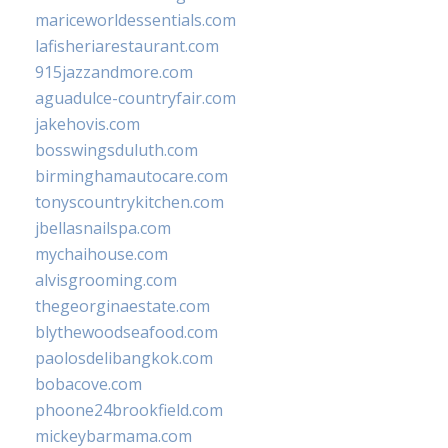
mariceworldessentials.com
lafisheriarestaurant.com
915jazzandmore.com
aguadulce-countryfair.com
jakehovis.com
bosswingsduluth.com
birminghamautocare.com
tonyscountrykitchen.com
jbellasnailspa.com
mychaihouse.com
alvisgrooming.com
thegeorginaestate.com
blythewoodseafood.com
paolosdelibangkok.com
bobacove.com
phoone24brookfield.com
mickeybarmama.com