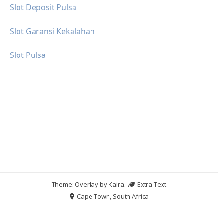
Slot Deposit Pulsa
Slot Garansi Kekalahan
Slot Pulsa
Theme: Overlay by
Kaira
.
Extra Text
Cape Town, South Africa