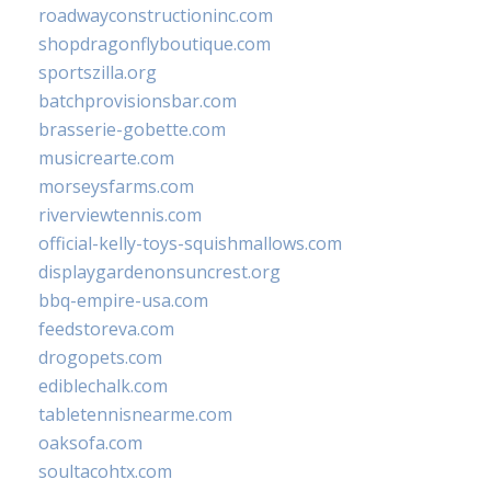
roadwayconstructioninc.com
shopdragonflyboutique.com
sportszilla.org
batchprovisionsbar.com
brasserie-gobette.com
musicrearte.com
morseysfarms.com
riverviewtennis.com
official-kelly-toys-squishmallows.com
displaygardenonsuncrest.org
bbq-empire-usa.com
feedstoreva.com
drogopets.com
ediblechalk.com
tabletennisnearme.com
oaksofa.com
soultacohtx.com