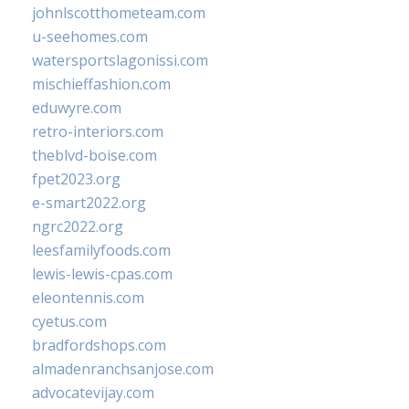
johnlscotthometeam.com
u-seehomes.com
watersportslagonissi.com
mischieffashion.com
eduwyre.com
retro-interiors.com
theblvd-boise.com
fpet2023.org
e-smart2022.org
ngrc2022.org
leesfamilyfoods.com
lewis-lewis-cpas.com
eleontennis.com
cyetus.com
bradfordshops.com
almadenranchsanjose.com
advocatevijay.com