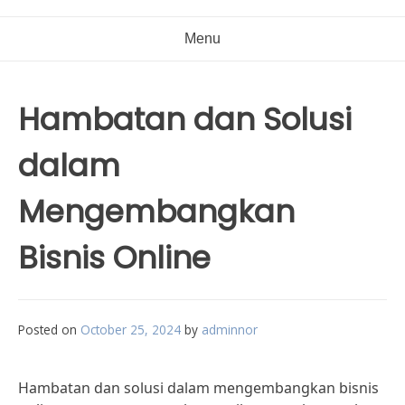
Menu
Hambatan dan Solusi
dalam
Mengembangkan
Bisnis Online
Posted on
October 25, 2024
by
adminnor
Hambatan dan solusi dalam mengembangkan bisnis