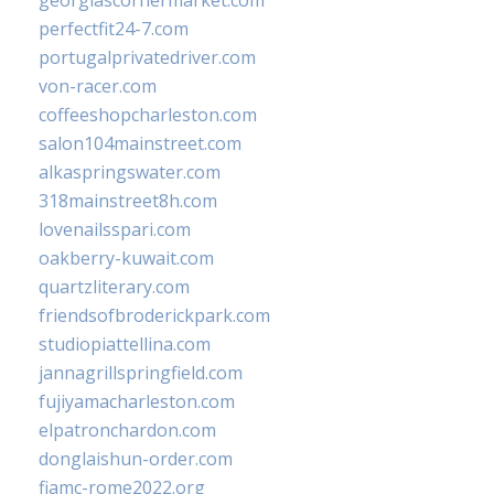
georgiascornermarket.com
perfectfit24-7.com
portugalprivatedriver.com
von-racer.com
coffeeshopcharleston.com
salon104mainstreet.com
alkaspringswater.com
318mainstreet8h.com
lovenailsspari.com
oakberry-kuwait.com
quartzliterary.com
friendsofbroderickpark.com
studiopiattellina.com
jannagrillspringfield.com
fujiyamacharleston.com
elpatronchardon.com
donglaishun-order.com
fiamc-rome2022.org