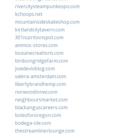
rivercitysteampunkexpo.com
kchoops.net
mountainsideskateshop.com
kirtlandcitytavern.com
301nutritionspot.com
ammos-stores.com
loceanecreations.com
birdsongridgefarm.com
joiedevivblog.com
valera-amsterdam.com
libertybrandhemp.com
norwoodinnwi.com
neighboursmarket.com
blackanguscareers.com
bolesfororegon.com
bodega-ole.com
thestreamlinerlounge.com