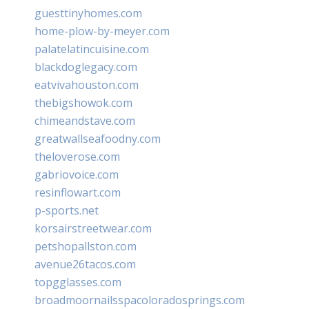
guesttinyhomes.com
home-plow-by-meyer.com
palatelatincuisine.com
blackdoglegacy.com
eatvivahouston.com
thebigshowok.com
chimeandstave.com
greatwallseafoodny.com
theloverose.com
gabriovoice.com
resinflowart.com
p-sports.net
korsairstreetwear.com
petshopallston.com
avenue26tacos.com
topgglasses.com
broadmoornailsspacoloradosprings.com