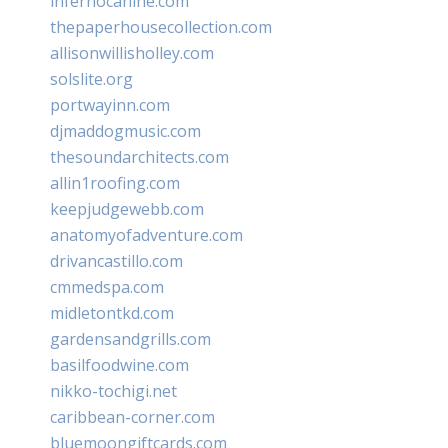
infernocanine.com
thepaperhousecollection.com
allisonwillisholley.com
solslite.org
portwayinn.com
djmaddogmusic.com
thesoundarchitects.com
allin1roofing.com
keepjudgewebb.com
anatomyofadventure.com
drivancastillo.com
cmmedspa.com
midletontkd.com
gardensandgrills.com
basilfoodwine.com
nikko-tochigi.net
caribbean-corner.com
bluemoongiftcards.com