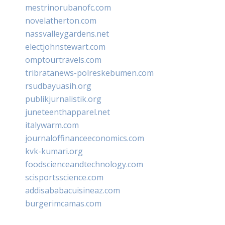
mestrinorubanofc.com
novelatherton.com
nassvalleygardens.net
electjohnstewart.com
omptourtravels.com
tribratanews-polreskebumen.com
rsudbayuasih.org
publikjurnalistik.org
juneteenthapparel.net
italywarm.com
journaloffinanceeconomics.com
kvk-kumari.org
foodscienceandtechnology.com
scisportsscience.com
addisababacuisineaz.com
burgerimcamas.com