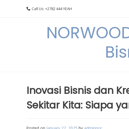
Skip
Call Us: +2782 444 YEAH
to
content
NORWOODI
Bi
Inovasi Bisnis dan Kr
Sekitar Kita: Siapa y
Posted on
January 22, 2025
by
adminnor