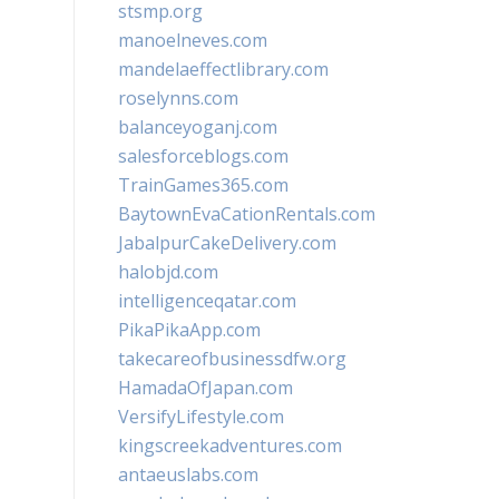
stsmp.org
manoelneves.com
mandelaeffectlibrary.com
roselynns.com
balanceyoganj.com
salesforceblogs.com
TrainGames365.com
BaytownEvaCationRentals.com
JabalpurCakeDelivery.com
halobjd.com
intelligenceqatar.com
PikaPikaApp.com
takecareofbusinessdfw.org
HamadaOfJapan.com
VersifyLifestyle.com
kingscreekadventures.com
antaeuslabs.com