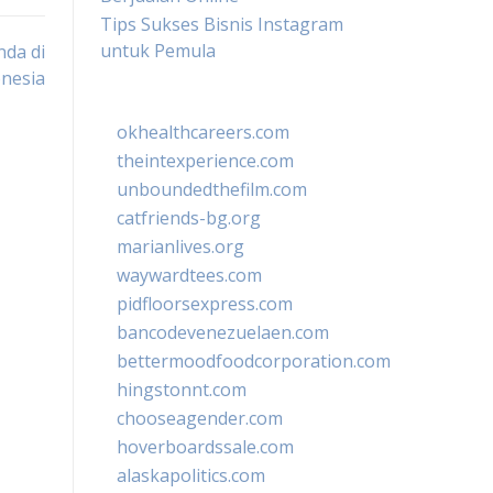
Tips Sukses Bisnis Instagram
untuk Pemula
nda di
nesia
okhealthcareers.com
theintexperience.com
unboundedthefilm.com
catfriends-bg.org
marianlives.org
waywardtees.com
pidfloorsexpress.com
bancodevenezuelaen.com
bettermoodfoodcorporation.com
hingstonnt.com
chooseagender.com
hoverboardssale.com
alaskapolitics.com