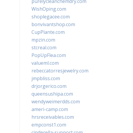
purelycleanchemdry.com
WishOping.com
shoplegacee.com
bonvivantshop.com
CupPlante.com
mpzin.com
stcreal.com
PopUpFlea.com
valueml.com
rebeccatorresjewelry.com
jmpbliss.com
drjorgerico.com
queensushipa.com
wendyweimerdds.com
ameri-camp.com
hrsreceivables.com
empconst1.com
cinderella-support.com