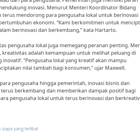
awab dari para pengusaha. Pemerintah juga memiliki peran
mendukung inovasi. Menurut Menteri Koordinator Bidang
h terus mendorong para pengusaha lokal untuk berinovasi
g pertumbuhan ekonomi. “Kami berkomitmen untuk mencip
lam berinovasi dan berkembang,” kata Hartarto.
itas pengusaha lokal juga memegang peranan penting. Me
 kreativitas adalah kemampuan untuk melihat peluang di
 inovatif. “Pengusaha lokal yang kreatif akan mampu
iptakan nilai tambah bagi konsumen,” ujar Maxwell.
 para pengusaha hingga pemerintah, inovasi bisnis dan
kan terus berkembang dan memberikan dampak positif bagi
ra pengusaha lokal untuk terus berinovasi dan berkreativ
n siapa yang terlibat