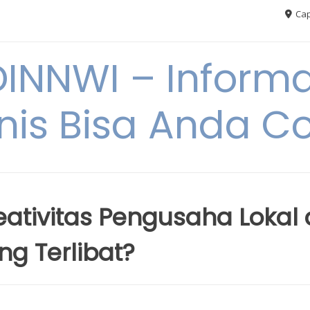
Cap
NNWI – Informas
snis Bisa Anda C
eativitas Pengusaha Lokal 
ang Terlibat?