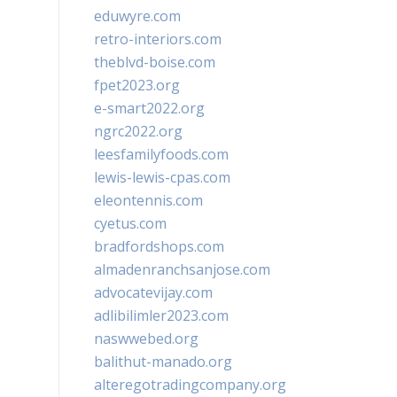
eduwyre.com
retro-interiors.com
theblvd-boise.com
fpet2023.org
e-smart2022.org
ngrc2022.org
leesfamilyfoods.com
lewis-lewis-cpas.com
eleontennis.com
cyetus.com
bradfordshops.com
almadenranchsanjose.com
advocatevijay.com
adlibilimler2023.com
naswwebed.org
balithut-manado.org
alteregotradingcompany.org