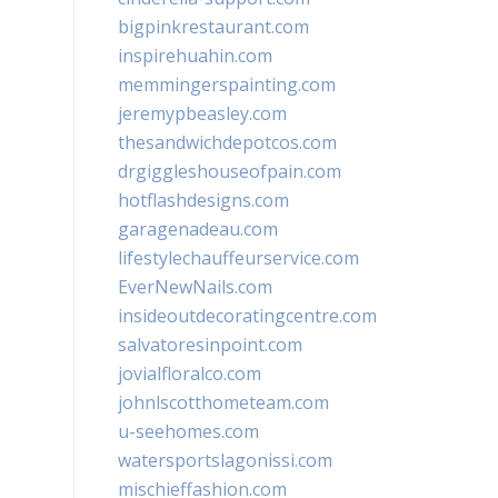
bigpinkrestaurant.com
inspirehuahin.com
memmingerspainting.com
jeremypbeasley.com
thesandwichdepotcos.com
drgiggleshouseofpain.com
hotflashdesigns.com
garagenadeau.com
lifestylechauffeurservice.com
EverNewNails.com
insideoutdecoratingcentre.com
salvatoresinpoint.com
jovialfloralco.com
johnlscotthometeam.com
u-seehomes.com
watersportslagonissi.com
mischieffashion.com