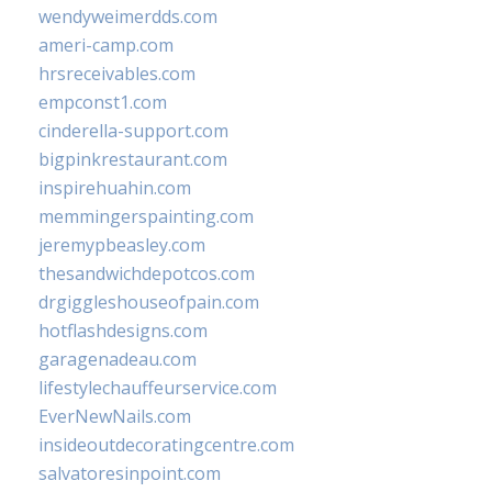
wendyweimerdds.com
ameri-camp.com
hrsreceivables.com
empconst1.com
cinderella-support.com
bigpinkrestaurant.com
inspirehuahin.com
memmingerspainting.com
jeremypbeasley.com
thesandwichdepotcos.com
drgiggleshouseofpain.com
hotflashdesigns.com
garagenadeau.com
lifestylechauffeurservice.com
EverNewNails.com
insideoutdecoratingcentre.com
salvatoresinpoint.com