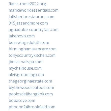
fiamc-rome2022.org
mariceworldessentials.com
lafisheriarestaurant.com
915jazzandmore.com
aguadulce-countryfair.com
jakehovis.com
bosswingsduluth.com
birminghamautocare.com
tonyscountrykitchen.com
jbellasnailspa.com
mychaihouse.com
alvisgrooming.com
thegeorginaestate.com
blythewoodseafood.com
paolosdelibangkok.com
bobacove.com
phoone24brookfield.com