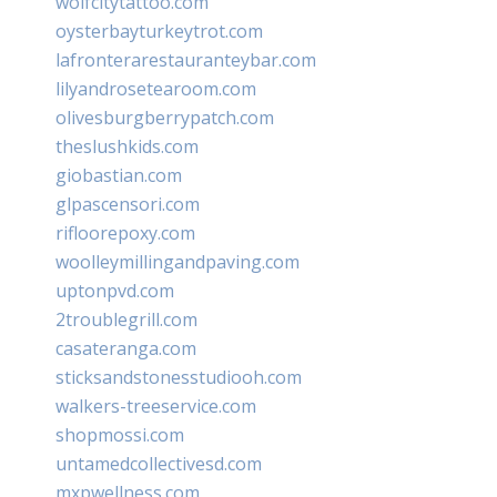
wolfcitytattoo.com
oysterbayturkeytrot.com
lafronterarestauranteybar.com
lilyandrosetearoom.com
olivesburgberrypatch.com
theslushkids.com
giobastian.com
glpascensori.com
rifloorepoxy.com
woolleymillingandpaving.com
uptonpvd.com
2troublegrill.com
casateranga.com
sticksandstonesstudiooh.com
walkers-treeservice.com
shopmossi.com
untamedcollectivesd.com
mxpwellness.com