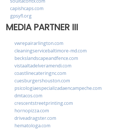
soultacohtx.com
capishcaps.com
gpsyfl.org
MEDIA PARTNER III
vwrepairarlington.com
cleaningservicebaltimore-md.com
beckslandscapeandfence.com
vistaaltadelveramendi.com
coastlinecateringnc.com
cuesburgershouston.com
psicologiaespecializadaencampeche.com
dmtacos.com
crescentstreetprinting.com
hornopizza.com
driveadragster.com
hematologa.com