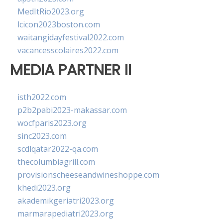
MedItRio2023.org
lcicon2023boston.com
waitangidayfestival2022.com
vacancesscolaires2022.com
MEDIA PARTNER II
isth2022.com
p2b2pabi2023-makassar.com
wocfparis2023.org
sinc2023.com
scdlqatar2022-qa.com
thecolumbiagrill.com
provisionscheeseandwineshoppe.com
khedi2023.org
akademikgeriatri2023.org
marmarapediatri2023.org