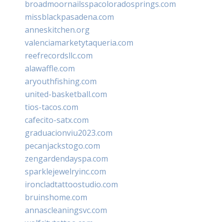
broadmoornailsspacoloradosprings.com
missblackpasadena.com
anneskitchen.org
valenciamarketytaqueria.com
reefrecordsllc.com
alawaffle.com
aryouthfishing.com
united-basketball.com
tios-tacos.com
cafecito-satx.com
graduacionviu2023.com
pecanjackstogo.com
zengardendayspa.com
sparklejewelryinc.com
ironcladtattoostudio.com
bruinshome.com
annascleaningsvc.com