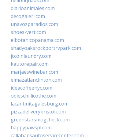
hellonquads.com
diarioanimales.com
decogaleri.com
unavozparadios.com
shoes-vert.com
elbotanicopanama.com
shadyoaksrockportrvpark.com
jccoinlaundry.com
kautorepair.com
marjaeswinebar.com
elmazatlanclinton.com
ideacoffeenyc.com
odieschillicothe.com
lacantinitagalesburg.com
pizzadeliverybristol.com
greenstarsmogcheck.com
happypawspl.com
callahansautoservicecenter.com