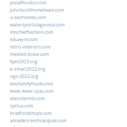
jovialfloralco.com
johnlscotthometeam.com
u-seehomes.com
watersportslagonissi.com
mischieffashion.com
eduwyre.com
retro-interiors.com
theblvd-boise.com
fpet2023.org
e-smart2022.org
ngrc2022.org
leesfamilyfoods.com
lewis-lewis-cpas.com
eleontennis.com
cyetus.com
bradfordshops.com
almadenranchsanjose.com