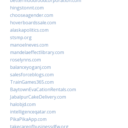
bettermoodfoodcorporation.com
hingstonnt.com
chooseagender.com
hoverboardssale.com
alaskapolitics.com
stsmp.org
manoelneves.com
mandelaeffectlibrary.com
roselynns.com
balanceyoganj.com
salesforceblogs.com
TrainGames365.com
BaytownEvaCationRentals.com
JabalpurCakeDelivery.com
halobjd.com
intelligenceqatar.com
PikaPikaApp.com
takecareofbusinessdfw.org