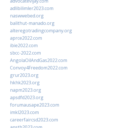
advocatevijay.com
adlibilimler2023.com
naswwebed.org
balithut-manado.org
alteregotradingcompany.org
aprce2022.com
ibie2022.com
sbcc-2022.com
AngolaOilAndGas2022.com
Convoy4Freedom2022.com
grur2023.org
hkhk2023.org
napm2023.org
apsdfd2023.org
forumausape2023.com
imkl2023.com
careerfaircsd2023.com
apsth2023.com