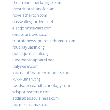
thestreamlinerlounge.com
mestrinorubanofc.com
novelatherton.com
nassvalleygardens.net
electjohnstewart.com
omptourtravels.com
tribratanews-polreskebumen.com
rsudbayuasih.org
publikjurnalistik.org
juneteenthapparel.net
italywarm.com
journaloffinanceeconomics.com
kvk-kumari.org
foodscienceandtechnology.com
scisportsscience.com
addisababacuisineaz.com
burgerimcamas.com