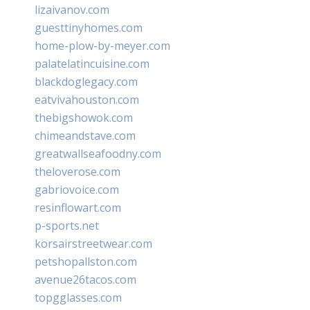
lizaivanov.com
guesttinyhomes.com
home-plow-by-meyer.com
palatelatincuisine.com
blackdoglegacy.com
eatvivahouston.com
thebigshowok.com
chimeandstave.com
greatwallseafoodny.com
theloverose.com
gabriovoice.com
resinflowart.com
p-sports.net
korsairstreetwear.com
petshopallston.com
avenue26tacos.com
topgglasses.com