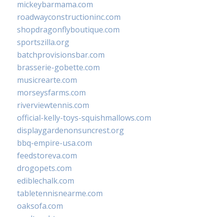
mickeybarmama.com
roadwayconstructioninc.com
shopdragonflyboutique.com
sportszilla.org
batchprovisionsbar.com
brasserie-gobette.com
musicrearte.com
morseysfarms.com
riverviewtennis.com
official-kelly-toys-squishmallows.com
displaygardenonsuncrest.org
bbq-empire-usa.com
feedstoreva.com
drogopets.com
ediblechalk.com
tabletennisnearme.com
oaksofa.com