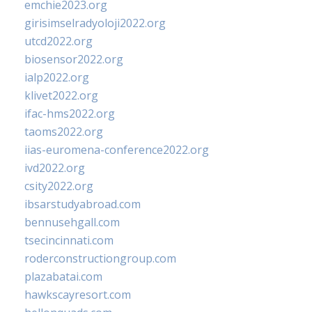
emchie2023.org
girisimselradyoloji2022.org
utcd2022.org
biosensor2022.org
ialp2022.org
klivet2022.org
ifac-hms2022.org
taoms2022.org
iias-euromena-conference2022.org
ivd2022.org
csity2022.org
ibsarstudyabroad.com
bennusehgall.com
tsecincinnati.com
roderconstructiongroup.com
plazabatai.com
hawkscayresort.com