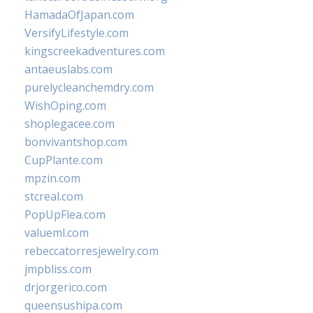
HamadaOfJapan.com
VersifyLifestyle.com
kingscreekadventures.com
antaeuslabs.com
purelycleanchemdry.com
WishOping.com
shoplegacee.com
bonvivantshop.com
CupPlante.com
mpzin.com
stcreal.com
PopUpFlea.com
valueml.com
rebeccatorresjewelry.com
jmpbliss.com
drjorgerico.com
queensushipa.com