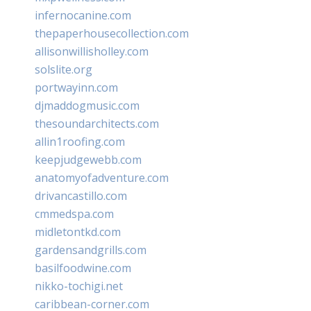
infernocanine.com
thepaperhousecollection.com
allisonwillisholley.com
solslite.org
portwayinn.com
djmaddogmusic.com
thesoundarchitects.com
allin1roofing.com
keepjudgewebb.com
anatomyofadventure.com
drivancastillo.com
cmmedspa.com
midletontkd.com
gardensandgrills.com
basilfoodwine.com
nikko-tochigi.net
caribbean-corner.com