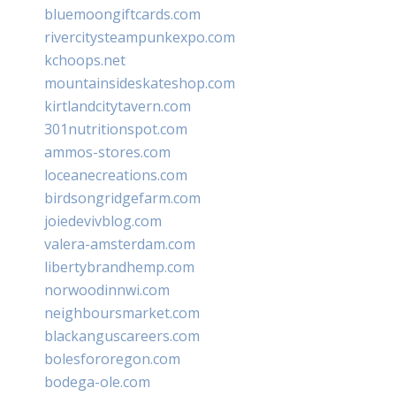
bluemoongiftcards.com
rivercitysteampunkexpo.com
kchoops.net
mountainsideskateshop.com
kirtlandcitytavern.com
301nutritionspot.com
ammos-stores.com
loceanecreations.com
birdsongridgefarm.com
joiedevivblog.com
valera-amsterdam.com
libertybrandhemp.com
norwoodinnwi.com
neighboursmarket.com
blackanguscareers.com
bolesfororegon.com
bodega-ole.com