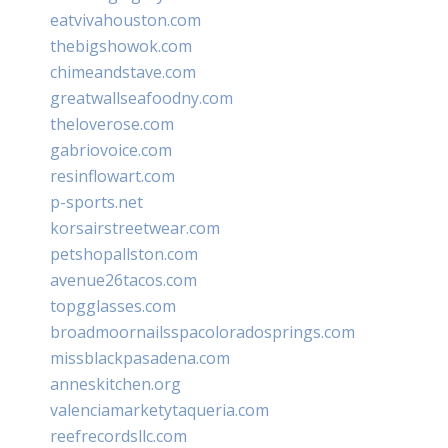
eatvivahouston.com
thebigshowok.com
chimeandstave.com
greatwallseafoodny.com
theloverose.com
gabriovoice.com
resinflowart.com
p-sports.net
korsairstreetwear.com
petshopallston.com
avenue26tacos.com
topgglasses.com
broadmoornailsspacoloradosprings.com
missblackpasadena.com
anneskitchen.org
valenciamarketytaqueria.com
reefrecordsllc.com