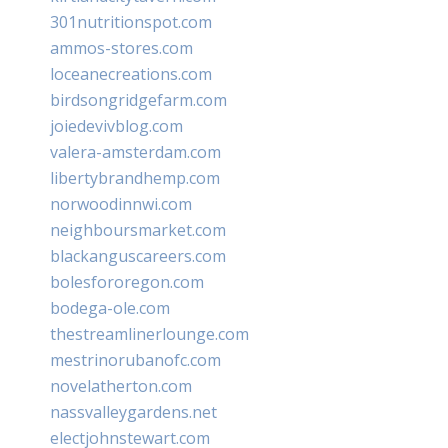
301nutritionspot.com
ammos-stores.com
loceanecreations.com
birdsongridgefarm.com
joiedevivblog.com
valera-amsterdam.com
libertybrandhemp.com
norwoodinnwi.com
neighboursmarket.com
blackanguscareers.com
bolesfororegon.com
bodega-ole.com
thestreamlinerlounge.com
mestrinorubanofc.com
novelatherton.com
nassvalleygardens.net
electjohnstewart.com