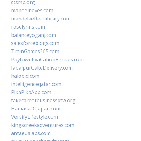
stsmp.org
manoelneves.com
mandelaeffectlibrary.com
roselynns.com
balanceyoganj.com
salesforceblogs.com
TrainGames365.com
BaytownEvaCationRentals.com
JabalpurCakeDelivery.com
halobjd.com
intelligenceqatar.com
PikaPikaApp.com
takecareofbusinessdfw.org
HamadaOfJapan.com
VersifyLifestyle.com
kingscreekadventures.com
antaeuslabs.com