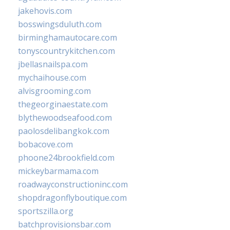
jakehovis.com
bosswingsduluth.com
birminghamautocare.com
tonyscountrykitchen.com
jbellasnailspa.com
mychaihouse.com
alvisgrooming.com
thegeorginaestate.com
blythewoodseafood.com
paolosdelibangkok.com
bobacove.com
phoone24brookfield.com
mickeybarmama.com
roadwayconstructioninc.com
shopdragonflyboutique.com
sportszilla.org
batchprovisionsbar.com