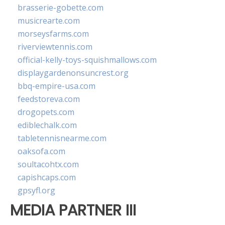
brasserie-gobette.com
musicrearte.com
morseysfarms.com
riverviewtennis.com
official-kelly-toys-squishmallows.com
displaygardenonsuncrest.org
bbq-empire-usa.com
feedstoreva.com
drogopets.com
ediblechalk.com
tabletennisnearme.com
oaksofa.com
soultacohtx.com
capishcaps.com
gpsyfl.org
MEDIA PARTNER III