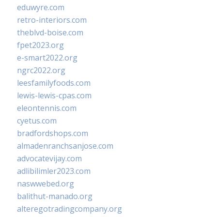
eduwyre.com
retro-interiors.com
theblvd-boise.com
fpet2023.org
e-smart2022.org
ngrc2022.org
leesfamilyfoods.com
lewis-lewis-cpas.com
eleontennis.com
cyetus.com
bradfordshops.com
almadenranchsanjose.com
advocatevijay.com
adlibilimler2023.com
naswwebed.org
balithut-manado.org
alteregotradingcompany.org