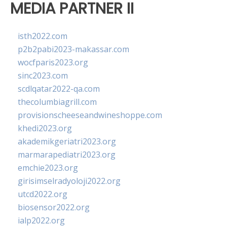
MEDIA PARTNER II
isth2022.com
p2b2pabi2023-makassar.com
wocfparis2023.org
sinc2023.com
scdlqatar2022-qa.com
thecolumbiagrill.com
provisionscheeseandwineshoppe.com
khedi2023.org
akademikgeriatri2023.org
marmarapediatri2023.org
emchie2023.org
girisimselradyoloji2022.org
utcd2022.org
biosensor2022.org
ialp2022.org