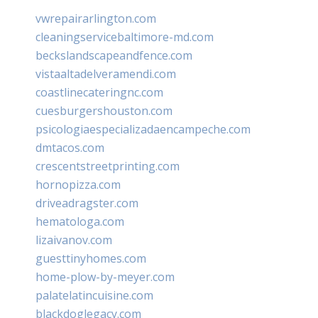
vwrepairarlington.com
cleaningservicebaltimore-md.com
beckslandscapeandfence.com
vistaaltadelveramendi.com
coastlinecateringnc.com
cuesburgershouston.com
psicologiaespecializadaencampeche.com
dmtacos.com
crescentstreetprinting.com
hornopizza.com
driveadragster.com
hematologa.com
lizaivanov.com
guesttinyhomes.com
home-plow-by-meyer.com
palatelatincuisine.com
blackdoglegacy.com