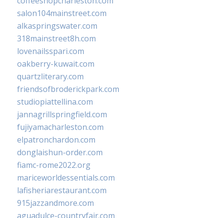
coffeeshopcharleston.com
salon104mainstreet.com
alkaspringswater.com
318mainstreet8h.com
lovenailsspari.com
oakberry-kuwait.com
quartzliterary.com
friendsofbroderickpark.com
studiopiattellina.com
jannagrillspringfield.com
fujiyamacharleston.com
elpatronchardon.com
donglaishun-order.com
fiamc-rome2022.org
mariceworldessentials.com
lafisheriarestaurant.com
915jazzandmore.com
aguadulce-countryfair.com