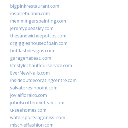
bigpinkrestaurant.com
inspirehuahin.com
memmingerspainting.com
jeremypbeasley.com
thesandwichdepotcos.com
drgiggleshouseofpain.com
hotflashdesigns.com
garagenadeau.com
lifestylechauffeurservice.com
EverNewNails.com
insideoutdecoratingcentre.com
salvatoresinpoint.com
jovialfloralco.com
johnlscotthometeam.com
u-seehomes.com
watersportslagonissi.com
mischieffashion.com