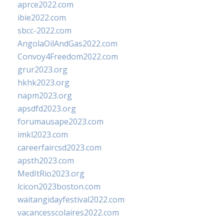
aprce2022.com
ibie2022.com
sbcc-2022.com
AngolaOilAndGas2022.com
Convoy4Freedom2022.com
grur2023.org
hkhk2023.org
napm2023.org
apsdfd2023.org
forumausape2023.com
imkl2023.com
careerfaircsd2023.com
apsth2023.com
MedItRio2023.org
lcicon2023boston.com
waitangidayfestival2022.com
vacancesscolaires2022.com