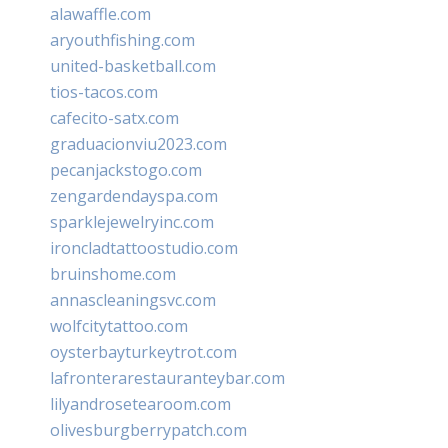
alawaffle.com
aryouthfishing.com
united-basketball.com
tios-tacos.com
cafecito-satx.com
graduacionviu2023.com
pecanjackstogo.com
zengardendayspa.com
sparklejewelryinc.com
ironcladtattoostudio.com
bruinshome.com
annascleaningsvc.com
wolfcitytattoo.com
oysterbayturkeytrot.com
lafronterarestauranteybar.com
lilyandrosetearoom.com
olivesburgberrypatch.com