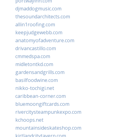
portwayinn.com
djmaddogmusic.com
thesoundarchitects.com
allin1roofing.com
keepjudgewebb.com
anatomyofadventure.com
drivancastillo.com
cmmedspa.com
midletontkd.com
gardensandgrills.com
basilfoodwine.com
nikko-tochigi.net
caribbean-corner.com
bluemoongiftcards.com
rivercitysteampunkexpo.com
kchoops.net
mountainsideskateshop.com
kirtlandcitytavern.com