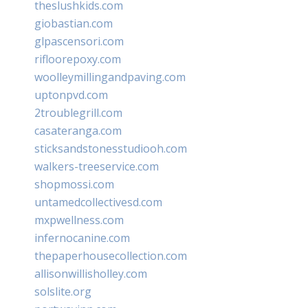
theslushkids.com
giobastian.com
glpascensori.com
rifloorepoxy.com
woolleymillingandpaving.com
uptonpvd.com
2troublegrill.com
casateranga.com
sticksandstonesstudiooh.com
walkers-treeservice.com
shopmossi.com
untamedcollectivesd.com
mxpwellness.com
infernocanine.com
thepaperhousecollection.com
allisonwillisholley.com
solslite.org