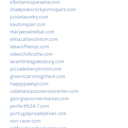
elbotanicopanama.com
shadyoaksrockportrvpark.com
jccoinlaundry.com
kautorepair.com
marjaeswinebar.com
elmazatlanclinton.com
ideacoffeenyc.com
odieschillicothe.com
lacantinitagalesburg.com
pizzadeliverybristol.com
greenstarsmogcheck.com
happypawspl.com
callahansautoservicecenter.com
georgiascornermarket.com
perfectfit24-7.com
portugalprivatedriver.com
von-racer.com