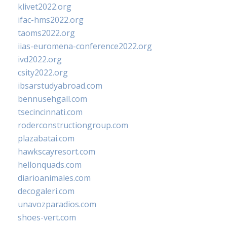
klivet2022.org
ifac-hms2022.org
taoms2022.org
iias-euromena-conference2022.org
ivd2022.org
csity2022.org
ibsarstudyabroad.com
bennusehgall.com
tsecincinnati.com
roderconstructiongroup.com
plazabatai.com
hawkscayresort.com
hellonquads.com
diarioanimales.com
decogaleri.com
unavozparadios.com
shoes-vert.com