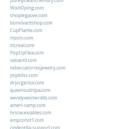
purelycleanchemdry.com
WishOping.com
shoplegacee.com
bonvivantshop.com
CupPlante.com
mpzin.com
stcreal.com
PopUpFlea.com
valueml.com
rebeccatorresjewelry.com
jmpbliss.com
drjorgerico.com
queensushipa.com
wendyweimerdds.com
ameri-camp.com
hrsreceivables.com
empconst1.com
cinderella-support.com