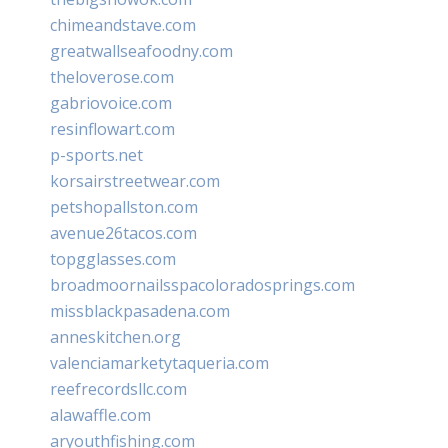
chimeandstave.com
greatwallseafoodny.com
theloverose.com
gabriovoice.com
resinflowart.com
p-sports.net
korsairstreetwear.com
petshopallston.com
avenue26tacos.com
topgglasses.com
broadmoornailsspacoloradosprings.com
missblackpasadena.com
anneskitchen.org
valenciamarketytaqueria.com
reefrecordsllc.com
alawaffle.com
aryouthfishing.com