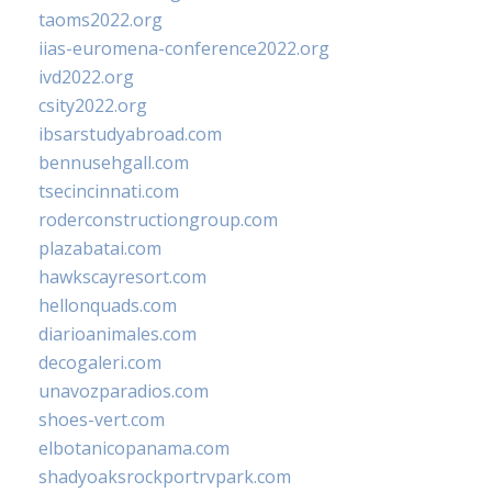
taoms2022.org
iias-euromena-conference2022.org
ivd2022.org
csity2022.org
ibsarstudyabroad.com
bennusehgall.com
tsecincinnati.com
roderconstructiongroup.com
plazabatai.com
hawkscayresort.com
hellonquads.com
diarioanimales.com
decogaleri.com
unavozparadios.com
shoes-vert.com
elbotanicopanama.com
shadyoaksrockportrvpark.com