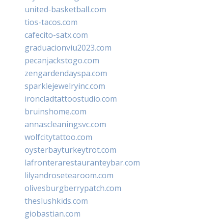
united-basketball.com
tios-tacos.com
cafecito-satx.com
graduacionviu2023.com
pecanjackstogo.com
zengardendayspa.com
sparklejewelryinc.com
ironcladtattoostudio.com
bruinshome.com
annascleaningsvc.com
wolfcitytattoo.com
oysterbayturkeytrot.com
lafronterarestauranteybar.com
lilyandrosetearoom.com
olivesburgberrypatch.com
theslushkids.com
giobastian.com