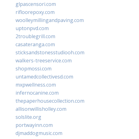
glpascensori.com
rifloorepoxy.com
woolleymillingandpaving.com
uptonpvd.com
2troublegrill.com
casateranga.com
sticksandstonesstudiooh.com
walkers-treeservice.com
shopmossi.com
untamedcollectivesd.com
mxpwellness.com
infernocanine.com
thepaperhousecollection.com
allisonwillisholley.com
solslite.org
portwayinn.com
djmaddogmusic.com