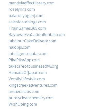
mandelaeffectlibrary.com
roselynns.com
balanceyoganj.com
salesforceblogs.com
TrainGames365.com
BaytownEvaCationRentals.com
JabalpurCakeDelivery.com
halobjd.com
intelligenceqatar.com
PikaPikaApp.com
takecareofbusinessdfw.org
HamadaOfJapan.com
VersifyLifestyle.com
kingscreekadventures.com
antaeuslabs.com
purelycleanchemdry.com
WishOping.com