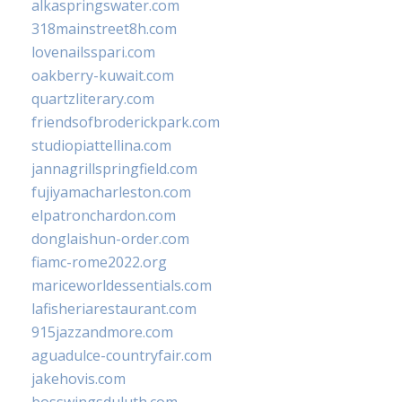
alkaspringswater.com
318mainstreet8h.com
lovenailsspari.com
oakberry-kuwait.com
quartzliterary.com
friendsofbroderickpark.com
studiopiattellina.com
jannagrillspringfield.com
fujiyamacharleston.com
elpatronchardon.com
donglaishun-order.com
fiamc-rome2022.org
mariceworldessentials.com
lafisheriarestaurant.com
915jazzandmore.com
aguadulce-countryfair.com
jakehovis.com