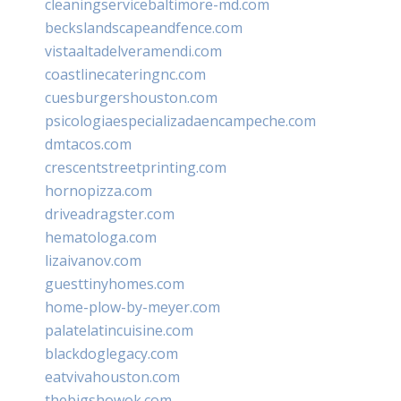
cleaningservicebaltimore-md.com
beckslandscapeandfence.com
vistaaltadelveramendi.com
coastlinecateringnc.com
cuesburgershouston.com
psicologiaespecializadaencampeche.com
dmtacos.com
crescentstreetprinting.com
hornopizza.com
driveadragster.com
hematologa.com
lizaivanov.com
guesttinyhomes.com
home-plow-by-meyer.com
palatelatincuisine.com
blackdoglegacy.com
eatvivahouston.com
thebigshowok.com