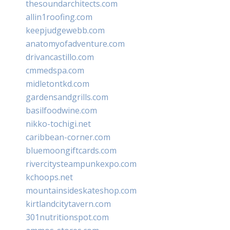
thesoundarchitects.com
allin1roofing.com
keepjudgewebb.com
anatomyofadventure.com
drivancastillo.com
cmmedspa.com
midletontkd.com
gardensandgrills.com
basilfoodwine.com
nikko-tochigi.net
caribbean-corner.com
bluemoongiftcards.com
rivercitysteampunkexpo.com
kchoops.net
mountainsideskateshop.com
kirtlandcitytavern.com
301nutritionspot.com