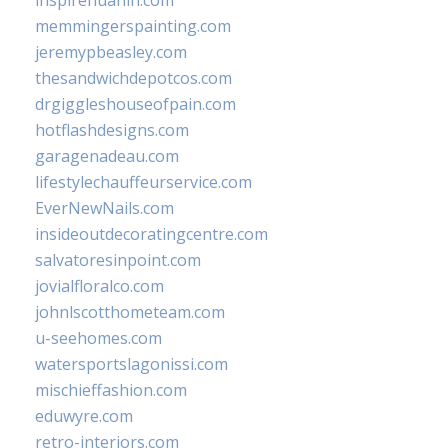
inspirehuahin.com
memmingerspainting.com
jeremypbeasley.com
thesandwichdepotcos.com
drgiggleshouseofpain.com
hotflashdesigns.com
garagenadeau.com
lifestylechauffeurservice.com
EverNewNails.com
insideoutdecoratingcentre.com
salvatoresinpoint.com
jovialfloralco.com
johnlscotthometeam.com
u-seehomes.com
watersportslagonissi.com
mischieffashion.com
eduwyre.com
retro-interiors.com