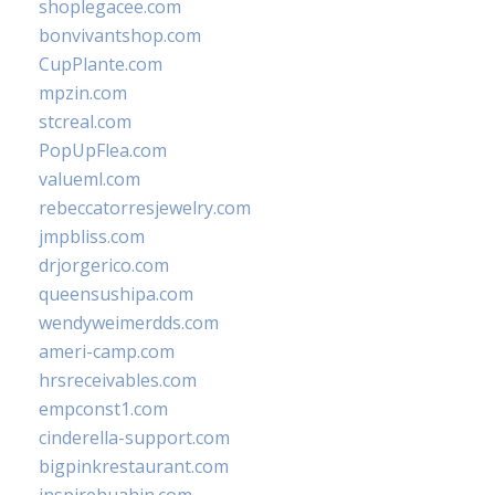
shoplegacee.com
bonvivantshop.com
CupPlante.com
mpzin.com
stcreal.com
PopUpFlea.com
valueml.com
rebeccatorresjewelry.com
jmpbliss.com
drjorgerico.com
queensushipa.com
wendyweimerdds.com
ameri-camp.com
hrsreceivables.com
empconst1.com
cinderella-support.com
bigpinkrestaurant.com