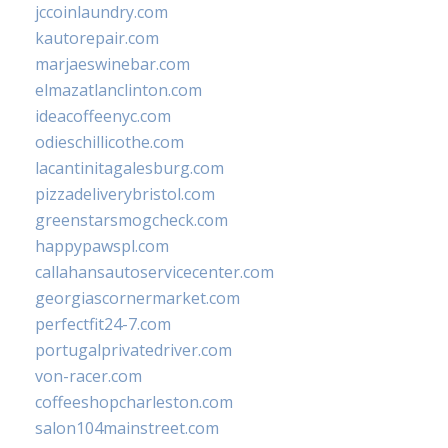
jccoinlaundry.com
kautorepair.com
marjaeswinebar.com
elmazatlanclinton.com
ideacoffeenyc.com
odieschillicothe.com
lacantinitagalesburg.com
pizzadeliverybristol.com
greenstarsmogcheck.com
happypawspl.com
callahansautoservicecenter.com
georgiascornermarket.com
perfectfit24-7.com
portugalprivatedriver.com
von-racer.com
coffeeshopcharleston.com
salon104mainstreet.com