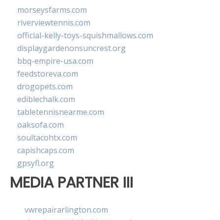
morseysfarms.com
riverviewtennis.com
official-kelly-toys-squishmallows.com
displaygardenonsuncrest.org
bbq-empire-usa.com
feedstoreva.com
drogopets.com
ediblechalk.com
tabletennisnearme.com
oaksofa.com
soultacohtx.com
capishcaps.com
gpsyfl.org
MEDIA PARTNER III
vwrepairarlington.com