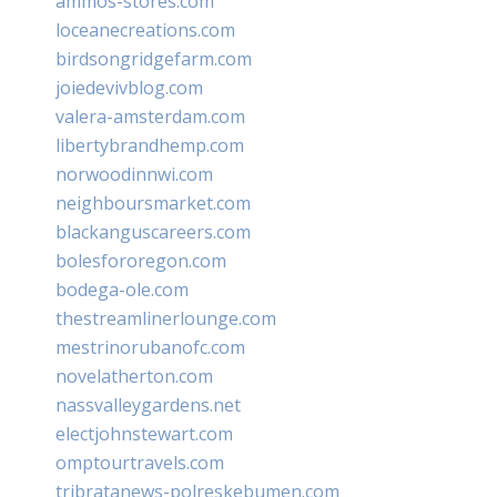
ammos-stores.com
loceanecreations.com
birdsongridgefarm.com
joiedevivblog.com
valera-amsterdam.com
libertybrandhemp.com
norwoodinnwi.com
neighboursmarket.com
blackanguscareers.com
bolesfororegon.com
bodega-ole.com
thestreamlinerlounge.com
mestrinorubanofc.com
novelatherton.com
nassvalleygardens.net
electjohnstewart.com
omptourtravels.com
tribratanews-polreskebumen.com