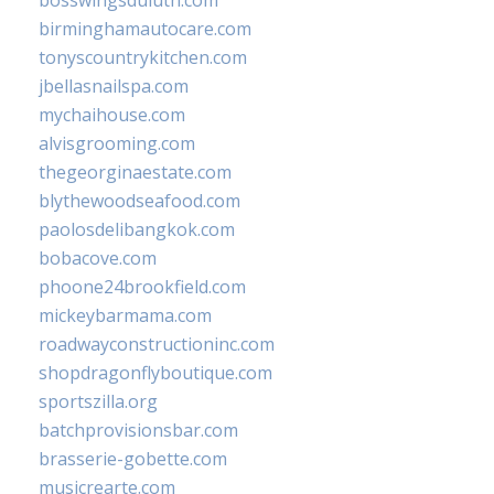
bosswingsduluth.com
birminghamautocare.com
tonyscountrykitchen.com
jbellasnailspa.com
mychaihouse.com
alvisgrooming.com
thegeorginaestate.com
blythewoodseafood.com
paolosdelibangkok.com
bobacove.com
phoone24brookfield.com
mickeybarmama.com
roadwayconstructioninc.com
shopdragonflyboutique.com
sportszilla.org
batchprovisionsbar.com
brasserie-gobette.com
musicrearte.com