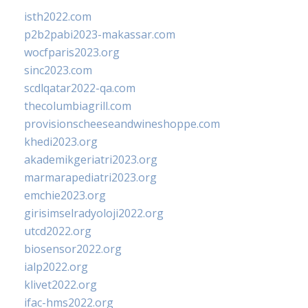
isth2022.com
p2b2pabi2023-makassar.com
wocfparis2023.org
sinc2023.com
scdlqatar2022-qa.com
thecolumbiagrill.com
provisionscheeseandwineshoppe.com
khedi2023.org
akademikgeriatri2023.org
marmarapediatri2023.org
emchie2023.org
girisimselradyoloji2022.org
utcd2022.org
biosensor2022.org
ialp2022.org
klivet2022.org
ifac-hms2022.org