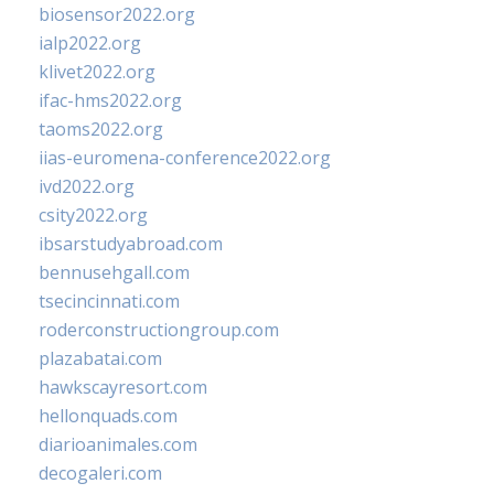
biosensor2022.org
ialp2022.org
klivet2022.org
ifac-hms2022.org
taoms2022.org
iias-euromena-conference2022.org
ivd2022.org
csity2022.org
ibsarstudyabroad.com
bennusehgall.com
tsecincinnati.com
roderconstructiongroup.com
plazabatai.com
hawkscayresort.com
hellonquads.com
diarioanimales.com
decogaleri.com