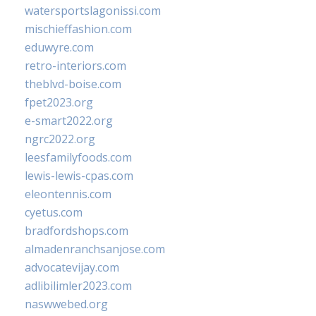
watersportslagonissi.com
mischieffashion.com
eduwyre.com
retro-interiors.com
theblvd-boise.com
fpet2023.org
e-smart2022.org
ngrc2022.org
leesfamilyfoods.com
lewis-lewis-cpas.com
eleontennis.com
cyetus.com
bradfordshops.com
almadenranchsanjose.com
advocatevijay.com
adlibilimler2023.com
naswwebed.org