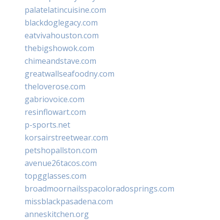
palatelatincuisine.com
blackdoglegacy.com
eatvivahouston.com
thebigshowok.com
chimeandstave.com
greatwallseafoodny.com
theloverose.com
gabriovoice.com
resinflowart.com
p-sports.net
korsairstreetwear.com
petshopallston.com
avenue26tacos.com
topgglasses.com
broadmoornailsspacoloradosprings.com
missblackpasadena.com
anneskitchen.org