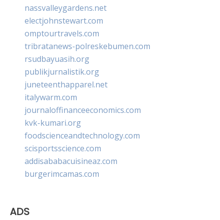
nassvalleygardens.net
electjohnstewart.com
omptourtravels.com
tribratanews-polreskebumen.com
rsudbayuasih.org
publikjurnalistik.org
juneteenthapparel.net
italywarm.com
journaloffinanceeconomics.com
kvk-kumari.org
foodscienceandtechnology.com
scisportsscience.com
addisababacuisineaz.com
burgerimcamas.com
ADS