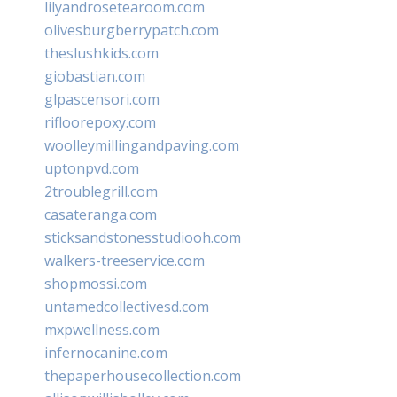
lilyandrosetearoom.com
olivesburgberrypatch.com
theslushkids.com
giobastian.com
glpascensori.com
rifloorepoxy.com
woolleymillingandpaving.com
uptonpvd.com
2troublegrill.com
casateranga.com
sticksandstonesstudiooh.com
walkers-treeservice.com
shopmossi.com
untamedcollectivesd.com
mxpwellness.com
infernocanine.com
thepaperhousecollection.com