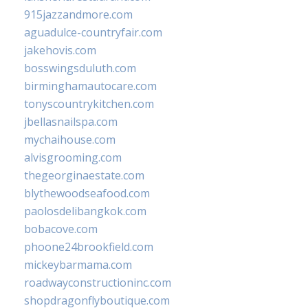
915jazzandmore.com
aguadulce-countryfair.com
jakehovis.com
bosswingsduluth.com
birminghamautocare.com
tonyscountrykitchen.com
jbellasnailspa.com
mychaihouse.com
alvisgrooming.com
thegeorginaestate.com
blythewoodseafood.com
paolosdelibangkok.com
bobacove.com
phoone24brookfield.com
mickeybarmama.com
roadwayconstructioninc.com
shopdragonflyboutique.com