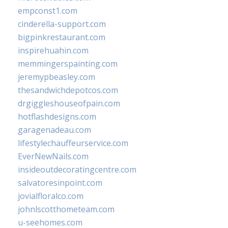
empconst1.com
cinderella-support.com
bigpinkrestaurant.com
inspirehuahin.com
memmingerspainting.com
jeremypbeasley.com
thesandwichdepotcos.com
drgiggleshouseofpain.com
hotflashdesigns.com
garagenadeau.com
lifestylechauffeurservice.com
EverNewNails.com
insideoutdecoratingcentre.com
salvatoresinpoint.com
jovialfloralco.com
johnlscotthometeam.com
u-seehomes.com