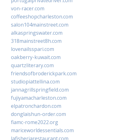
portugalprivatedriver.com
von-racer.com
coffeeshopcharleston.com
salon104mainstreet.com
alkaspringswater.com
318mainstreet8h.com
lovenailsspari.com
oakberry-kuwait.com
quartzliterary.com
friendsofbroderickpark.com
studiopiattellina.com
jannagrillspringfield.com
fujiyamacharleston.com
elpatronchardon.com
donglaishun-order.com
fiamc-rome2022.org
mariceworldessentials.com
lafisheriarestaurant.com