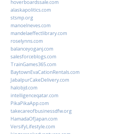
hoverboardssale.com
alaskapolitics.com
stsmp.org
manoelneves.com
mandelaeffectlibrary.com
roselynns.com
balanceyoganj.com
salesforceblogs.com
TrainGames365.com
BaytownEvaCationRentals.com
JabalpurCakeDelivery.com
halobjd.com
intelligenceqatar.com
PikaPikaApp.com
takecareofbusinessdfw.org
HamadaOfJapan.com
VersifyLifestyle.com