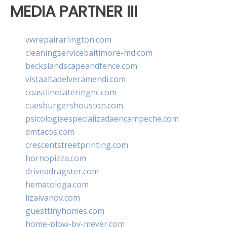
MEDIA PARTNER III
vwrepairarlington.com
cleaningservicebaltimore-md.com
beckslandscapeandfence.com
vistaaltadelveramendi.com
coastlinecateringnc.com
cuesburgershouston.com
psicologiaespecializadaencampeche.com
dmtacos.com
crescentstreetprinting.com
hornopizza.com
driveadragster.com
hematologa.com
lizaivanov.com
guesttinyhomes.com
home-plow-by-meyer.com