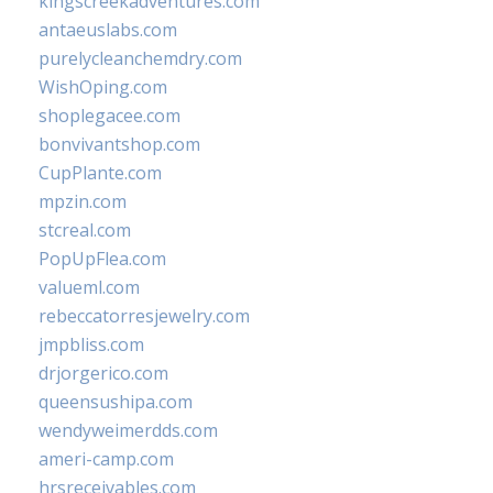
kingscreekadventures.com
antaeuslabs.com
purelycleanchemdry.com
WishOping.com
shoplegacee.com
bonvivantshop.com
CupPlante.com
mpzin.com
stcreal.com
PopUpFlea.com
valueml.com
rebeccatorresjewelry.com
jmpbliss.com
drjorgerico.com
queensushipa.com
wendyweimerdds.com
ameri-camp.com
hrsreceivables.com