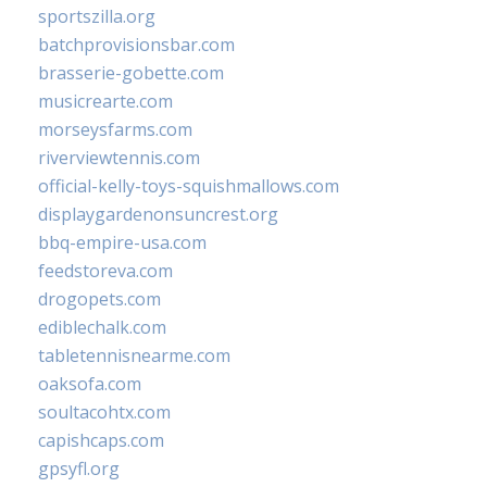
sportszilla.org
batchprovisionsbar.com
brasserie-gobette.com
musicrearte.com
morseysfarms.com
riverviewtennis.com
official-kelly-toys-squishmallows.com
displaygardenonsuncrest.org
bbq-empire-usa.com
feedstoreva.com
drogopets.com
ediblechalk.com
tabletennisnearme.com
oaksofa.com
soultacohtx.com
capishcaps.com
gpsyfl.org