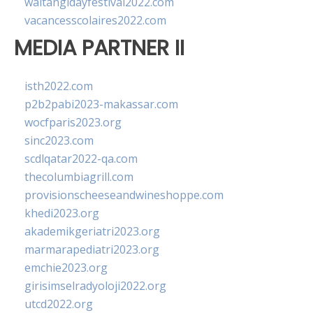
waitangidayfestival2022.com
vacancesscolaires2022.com
MEDIA PARTNER II
isth2022.com
p2b2pabi2023-makassar.com
wocfparis2023.org
sinc2023.com
scdlqatar2022-qa.com
thecolumbiagrill.com
provisionscheeseandwineshoppe.com
khedi2023.org
akademikgeriatri2023.org
marmarapediatri2023.org
emchie2023.org
girisimselradyoloji2022.org
utcd2022.org