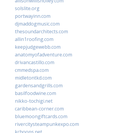
allisonwillisholley.com
solslite.org
portwayinn.com
djmaddogmusic.com
thesoundarchitects.com
allin1roofing.com
keepjudgewebb.com
anatomyofadventure.com
drivancastillo.com
cmmedspa.com
midletontkd.com
gardensandgrills.com
basilfoodwine.com
nikko-tochigi.net
caribbean-corner.com
bluemoongiftcards.com
rivercitysteampunkexpo.com
kchoops.net