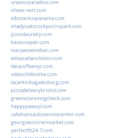
unavozparadios.com
shoes-vert.com
elbotanicopanama.com
shadyoaksrockportrvpark.com
jccoinlaundry.com
kautorepair.com
marjaeswinebar.com
elmazatlanclinton.com
ideacoffeenyc.com
odieschillicothe.com
lacantinitagalesburg.com
pizzadeliverybristol.com
greenstarsmogcheck.com
happypawspl.com
callahansautoservicecenter.com
georgiascornermarket.com
perfectfit24-7.com