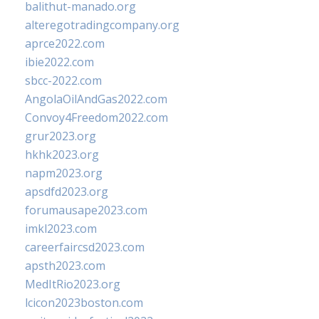
balithut-manado.org
alteregotradingcompany.org
aprce2022.com
ibie2022.com
sbcc-2022.com
AngolaOilAndGas2022.com
Convoy4Freedom2022.com
grur2023.org
hkhk2023.org
napm2023.org
apsdfd2023.org
forumausape2023.com
imkl2023.com
careerfaircsd2023.com
apsth2023.com
MedItRio2023.org
lcicon2023boston.com