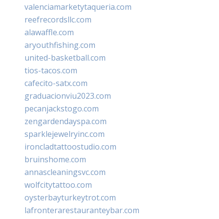
valenciamarketytaqueria.com
reefrecordsllc.com
alawaffle.com
aryouthfishing.com
united-basketball.com
tios-tacos.com
cafecito-satx.com
graduacionviu2023.com
pecanjackstogo.com
zengardendayspa.com
sparklejewelryinc.com
ironcladtattoostudio.com
bruinshome.com
annascleaningsvc.com
wolfcitytattoo.com
oysterbayturkeytrot.com
lafronterarestauranteybar.com