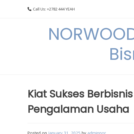
Skip
Call Us: +2782 444 YEAH
to
content
NORWOODI
Bi
Kiat Sukses Berbisnis 
Pengalaman Usaha
Posted on
January 31, 2025
by
adminnor