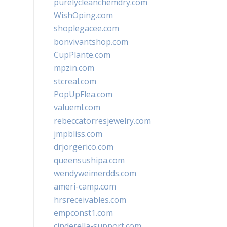
purelycleanchemdry.com
WishOping.com
shoplegacee.com
bonvivantshop.com
CupPlante.com
mpzin.com
stcreal.com
PopUpFlea.com
valueml.com
rebeccatorresjewelry.com
jmpbliss.com
drjorgerico.com
queensushipa.com
wendyweimerdds.com
ameri-camp.com
hrsreceivables.com
empconst1.com
cinderella-support.com