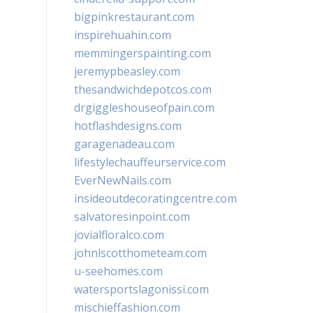
bigpinkrestaurant.com
inspirehuahin.com
memmingerspainting.com
jeremypbeasley.com
thesandwichdepotcos.com
drgiggleshouseofpain.com
hotflashdesigns.com
garagenadeau.com
lifestylechauffeurservice.com
EverNewNails.com
insideoutdecoratingcentre.com
salvatoresinpoint.com
jovialfloralco.com
johnlscotthometeam.com
u-seehomes.com
watersportslagonissi.com
mischieffashion.com