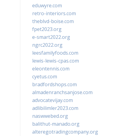
eduwyre.com
retro-interiors.com
theblvd-boise.com
fpet2023.org
e-smart2022.org
ngrc2022.org
leesfamilyfoods.com
lewis-lewis-cpas.com
eleontennis.com
cyetus.com
bradfordshops.com
almadenranchsanjose.com
advocatevijay.com
adlibilimler2023.com
naswwebed.org
balithut-manado.org
alteregotradingcompany.org