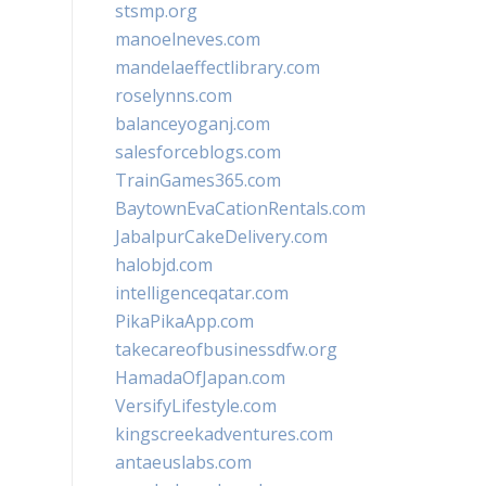
stsmp.org
manoelneves.com
mandelaeffectlibrary.com
roselynns.com
balanceyoganj.com
salesforceblogs.com
TrainGames365.com
BaytownEvaCationRentals.com
JabalpurCakeDelivery.com
halobjd.com
intelligenceqatar.com
PikaPikaApp.com
takecareofbusinessdfw.org
HamadaOfJapan.com
VersifyLifestyle.com
kingscreekadventures.com
antaeuslabs.com