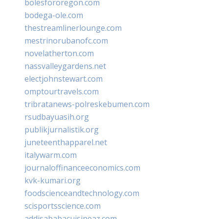
bolesfororegon.com
bodega-ole.com
thestreamlinerlounge.com
mestrinorubanofc.com
novelatherton.com
nassvalleygardens.net
electjohnstewart.com
omptourtravels.com
tribratanews-polreskebumen.com
rsudbayuasih.org
publikjurnalistik.org
juneteenthapparel.net
italywarm.com
journaloffinanceeconomics.com
kvk-kumari.org
foodscienceandtechnology.com
scisportsscience.com
addisababacuisineaz.com