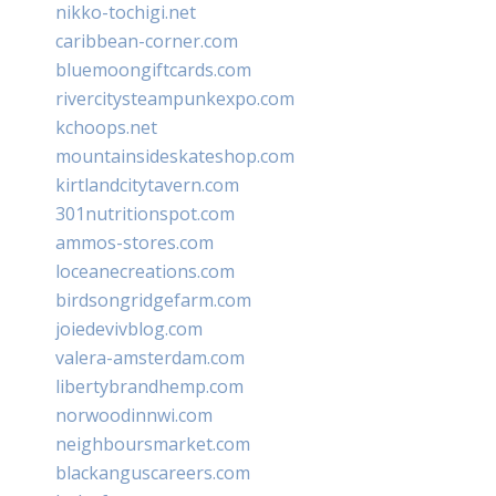
nikko-tochigi.net
caribbean-corner.com
bluemoongiftcards.com
rivercitysteampunkexpo.com
kchoops.net
mountainsideskateshop.com
kirtlandcitytavern.com
301nutritionspot.com
ammos-stores.com
loceanecreations.com
birdsongridgefarm.com
joiedevivblog.com
valera-amsterdam.com
libertybrandhemp.com
norwoodinnwi.com
neighboursmarket.com
blackanguscareers.com