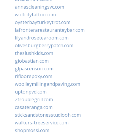
annascleaningsvc.com
wolfcitytattoo.com
oysterbayturkeytrot.com
lafronterarestauranteybar.com
lilyandrosetearoom.com
olivesburgberrypatch.com
theslushkids.com
giobastian.com
glpascensori.com
rifloorepoxy.com
woolleymillingandpaving.com
uptonpvd.com
2troublegrill.com
casateranga.com
sticksandstonesstudiooh.com
walkers-treeservice.com
shopmossi.com