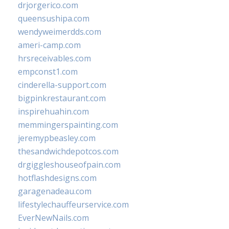
drjorgerico.com
queensushipa.com
wendyweimerdds.com
ameri-camp.com
hrsreceivables.com
empconst1.com
cinderella-support.com
bigpinkrestaurant.com
inspirehuahin.com
memmingerspainting.com
jeremypbeasley.com
thesandwichdepotcos.com
drgiggleshouseofpain.com
hotflashdesigns.com
garagenadeau.com
lifestylechauffeurservice.com
EverNewNails.com