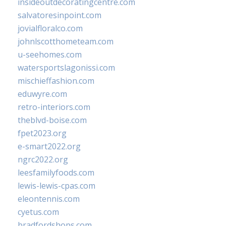
insideoutdecoratingcentre.com
salvatoresinpoint.com
jovialfloralco.com
johnlscotthometeam.com
u-seehomes.com
watersportslagonissi.com
mischieffashion.com
eduwyre.com
retro-interiors.com
theblvd-boise.com
fpet2023.org
e-smart2022.org
ngrc2022.org
leesfamilyfoods.com
lewis-lewis-cpas.com
eleontennis.com
cyetus.com
bradfordshops.com