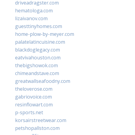
driveadragster.com
hematologa.com
lizaivanov.com
guesttinyhomes.com
home-plow-by-meyer.com
palatelatincuisine.com
blackdoglegacy.com
eatvivahouston.com
thebigshowok.com
chimeandstave.com
greatwallseafoodny.com
theloverose.com
gabriovoice.com
resinflowart.com
p-sports.net
korsairstreetwear.com
petshopallston.com