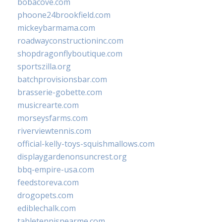
bobacove.com
phoone24brookfield.com
mickeybarmama.com
roadwayconstructioninc.com
shopdragonflyboutique.com
sportszilla.org
batchprovisionsbar.com
brasserie-gobette.com
musicrearte.com
morseysfarms.com
riverviewtennis.com
official-kelly-toys-squishmallows.com
displaygardenonsuncrest.org
bbq-empire-usa.com
feedstoreva.com
drogopets.com
ediblechalk.com
tabletennisnearme.com