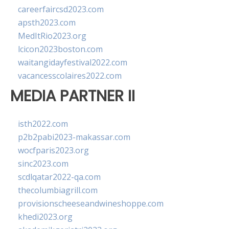
careerfaircsd2023.com
apsth2023.com
MedItRio2023.org
lcicon2023boston.com
waitangidayfestival2022.com
vacancesscolaires2022.com
MEDIA PARTNER II
isth2022.com
p2b2pabi2023-makassar.com
wocfparis2023.org
sinc2023.com
scdlqatar2022-qa.com
thecolumbiagrill.com
provisionscheeseandwineshoppe.com
khedi2023.org