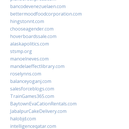
bancodevenezuelaen.com
bettermoodfoodcorporation.com
hingstonnt.com
chooseagender.com
hoverboardssale.com
alaskapolitics.com
stsmp.org
manoelneves.com
mandelaeffectlibrary.com
roselynns.com
balanceyoganj.com
salesforceblogs.com
TrainGames365.com
BaytownEvaCationRentals.com
JabalpurCakeDelivery.com
halobjd.com
intelligenceqatar.com