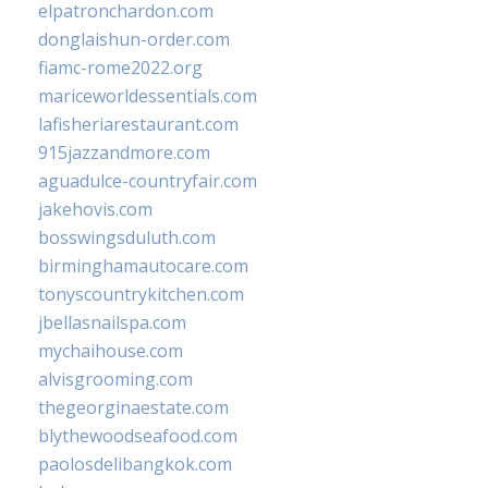
elpatronchardon.com
donglaishun-order.com
fiamc-rome2022.org
mariceworldessentials.com
lafisheriarestaurant.com
915jazzandmore.com
aguadulce-countryfair.com
jakehovis.com
bosswingsduluth.com
birminghamautocare.com
tonyscountrykitchen.com
jbellasnailspa.com
mychaihouse.com
alvisgrooming.com
thegeorginaestate.com
blythewoodseafood.com
paolosdelibangkok.com