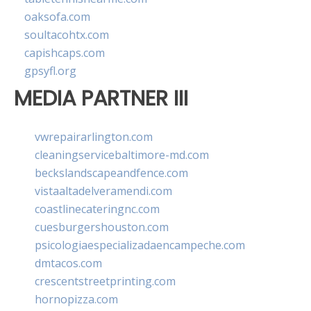
oaksofa.com
soultacohtx.com
capishcaps.com
gpsyfl.org
MEDIA PARTNER III
vwrepairarlington.com
cleaningservicebaltimore-md.com
beckslandscapeandfence.com
vistaaltadelveramendi.com
coastlinecateringnc.com
cuesburgershouston.com
psicologiaespecializadaencampeche.com
dmtacos.com
crescentstreetprinting.com
hornopizza.com