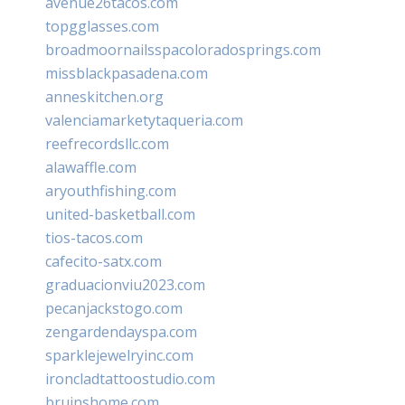
avenue26tacos.com
topgglasses.com
broadmoornailsspacoloradosprings.com
missblackpasadena.com
anneskitchen.org
valenciamarketytaqueria.com
reefrecordsllc.com
alawaffle.com
aryouthfishing.com
united-basketball.com
tios-tacos.com
cafecito-satx.com
graduacionviu2023.com
pecanjackstogo.com
zengardendayspa.com
sparklejewelryinc.com
ironcladtattoostudio.com
bruinshome.com