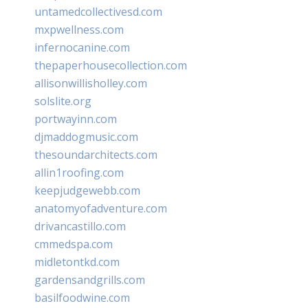
untamedcollectivesd.com
mxpwellness.com
infernocanine.com
thepaperhousecollection.com
allisonwillisholley.com
solslite.org
portwayinn.com
djmaddogmusic.com
thesoundarchitects.com
allin1roofing.com
keepjudgewebb.com
anatomyofadventure.com
drivancastillo.com
cmmedspa.com
midletontkd.com
gardensandgrills.com
basilfoodwine.com