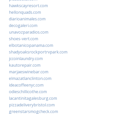
hawkscayresort.com
hellonquads.com
diarioanimales.com
decogaleri.com
unavozparadios.com
shoes-vert.com
elbotanicopanama.com
shadyoaksrockportrvpark.com
jccoinlaundry.com
kautorepair.com
marjaeswinebar.com
elmazatlanclinton.com
ideacoffeenyc.com
odieschillicothe.com
lacantinitagalesburg.com
pizzadeliverybristol.com
greenstarsmogcheck.com