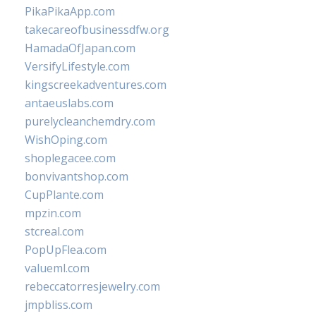
PikaPikaApp.com
takecareofbusinessdfw.org
HamadaOfJapan.com
VersifyLifestyle.com
kingscreekadventures.com
antaeuslabs.com
purelycleanchemdry.com
WishOping.com
shoplegacee.com
bonvivantshop.com
CupPlante.com
mpzin.com
stcreal.com
PopUpFlea.com
valueml.com
rebeccatorresjewelry.com
jmpbliss.com