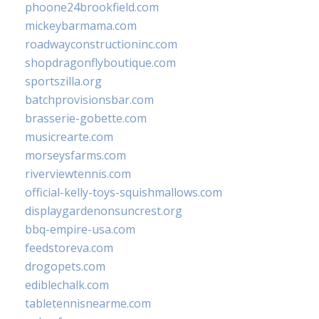
phoone24brookfield.com
mickeybarmama.com
roadwayconstructioninc.com
shopdragonflyboutique.com
sportszilla.org
batchprovisionsbar.com
brasserie-gobette.com
musicrearte.com
morseysfarms.com
riverviewtennis.com
official-kelly-toys-squishmallows.com
displaygardenonsuncrest.org
bbq-empire-usa.com
feedstoreva.com
drogopets.com
ediblechalk.com
tabletennisnearme.com