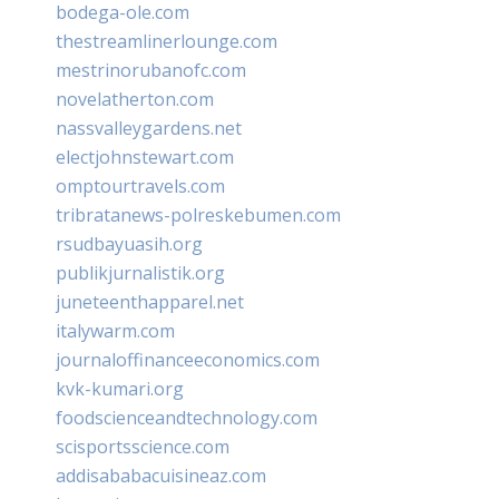
bodega-ole.com
thestreamlinerlounge.com
mestrinorubanofc.com
novelatherton.com
nassvalleygardens.net
electjohnstewart.com
omptourtravels.com
tribratanews-polreskebumen.com
rsudbayuasih.org
publikjurnalistik.org
juneteenthapparel.net
italywarm.com
journaloffinanceeconomics.com
kvk-kumari.org
foodscienceandtechnology.com
scisportsscience.com
addisababacuisineaz.com