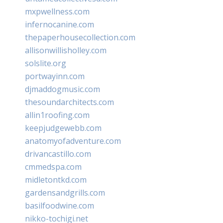
mxpwellness.com
infernocanine.com
thepaperhousecollection.com
allisonwillisholley.com
solslite.org
portwayinn.com
djmaddogmusic.com
thesoundarchitects.com
allin1roofing.com
keepjudgewebb.com
anatomyofadventure.com
drivancastillo.com
cmmedspa.com
midletontkd.com
gardensandgrills.com
basilfoodwine.com
nikko-tochigi.net