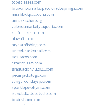
topgglasses.com
broadmoornailsspacoloradosprings.com
missblackpasadena.com
anneskitchen.org
valenciamarketytaqueria.com
reefrecordsllc.com
alawaffle.com
aryouthfishing.com
united-basketball.com
tios-tacos.com
cafecito-satx.com
graduacionviu2023.com
pecanjackstogo.com
zengardendayspa.com
sparklejewelryinc.com
ironcladtattoostudio.com
bruinshome.com