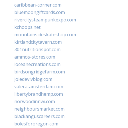
caribbean-corner.com
bluemoongiftcards.com
rivercitysteampunkexpo.com
kchoops.net
mountainsideskateshop.com
kirtlandcitytavern.com
301nutritionspot.com
ammos-stores.com
loceanecreations.com
birdsongridgefarm.com
joiedevivblog.com
valera-amsterdam.com
libertybrandhemp.com
norwoodinnwi.com
neighboursmarket.com
blackanguscareers.com
bolesfororegon.com