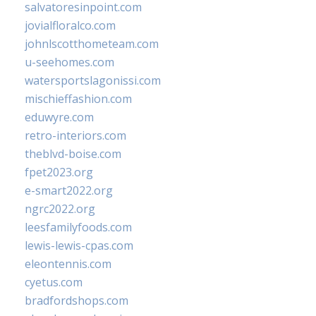
salvatoresinpoint.com
jovialfloralco.com
johnlscotthometeam.com
u-seehomes.com
watersportslagonissi.com
mischieffashion.com
eduwyre.com
retro-interiors.com
theblvd-boise.com
fpet2023.org
e-smart2022.org
ngrc2022.org
leesfamilyfoods.com
lewis-lewis-cpas.com
eleontennis.com
cyetus.com
bradfordshops.com