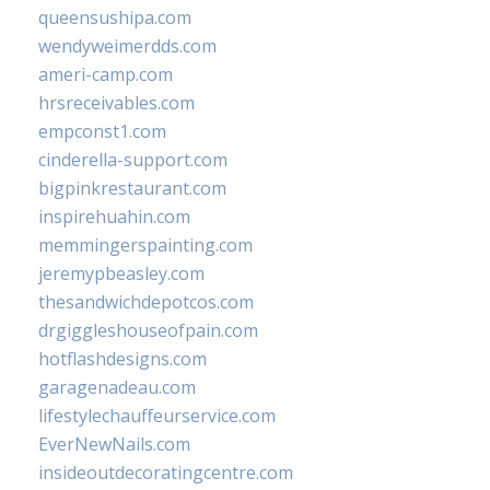
queensushipa.com
wendyweimerdds.com
ameri-camp.com
hrsreceivables.com
empconst1.com
cinderella-support.com
bigpinkrestaurant.com
inspirehuahin.com
memmingerspainting.com
jeremypbeasley.com
thesandwichdepotcos.com
drgiggleshouseofpain.com
hotflashdesigns.com
garagenadeau.com
lifestylechauffeurservice.com
EverNewNails.com
insideoutdecoratingcentre.com