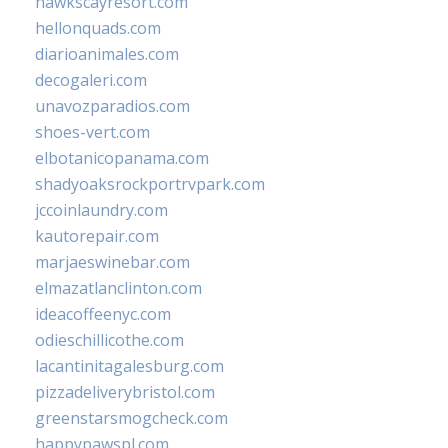
hawkscayresort.com
hellonquads.com
diarioanimales.com
decogaleri.com
unavozparadios.com
shoes-vert.com
elbotanicopanama.com
shadyoaksrockportrvpark.com
jccoinlaundry.com
kautorepair.com
marjaeswinebar.com
elmazatlanclinton.com
ideacoffeenyc.com
odieschillicothe.com
lacantinitagalesburg.com
pizzadeliverybristol.com
greenstarsmogcheck.com
happypawspl.com