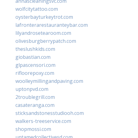
annascleaningsvc.com
wolfcitytattoo.com
oysterbayturkeytrot.com
lafronterarestauranteybar.com
lilyandrosetearoom.com
olivesburgberrypatch.com
theslushkids.com
giobastian.com
glpascensori.com
rifloorepoxy.com
woolleymillingandpaving.com
uptonpvd.com
2troublegrill.com
casateranga.com
sticksandstonesstudiooh.com
walkers-treeservice.com
shopmossi.com
untamedcollectivesd.com