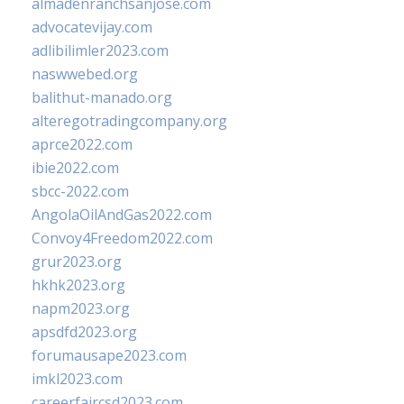
almadenranchsanjose.com
advocatevijay.com
adlibilimler2023.com
naswwebed.org
balithut-manado.org
alteregotradingcompany.org
aprce2022.com
ibie2022.com
sbcc-2022.com
AngolaOilAndGas2022.com
Convoy4Freedom2022.com
grur2023.org
hkhk2023.org
napm2023.org
apsdfd2023.org
forumausape2023.com
imkl2023.com
careerfaircsd2023.com