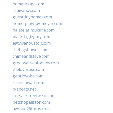
hematologa.com
lizaivanov.com
guesttinyhomes.com
home-plow-by-meyer.com
palatelatincuisine.com
blackdoglegacy.com
eatvivahouston.com
thebigshowok.com
chimeandstave.com
greatwallseafoodny.com
theloverose.com
gabriovoice.com
resinflowart.com
p-sports.net
korsairstreetwear.com
petshopallston.com
avenue26tacos.com