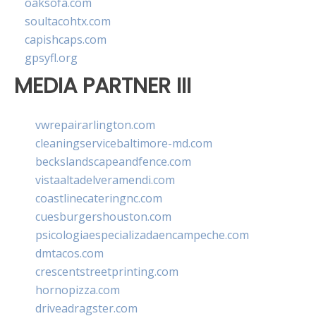
oaksofa.com
soultacohtx.com
capishcaps.com
gpsyfl.org
MEDIA PARTNER III
vwrepairarlington.com
cleaningservicebaltimore-md.com
beckslandscapeandfence.com
vistaaltadelveramendi.com
coastlinecateringnc.com
cuesburgershouston.com
psicologiaespecializadaencampeche.com
dmtacos.com
crescentstreetprinting.com
hornopizza.com
driveadragster.com