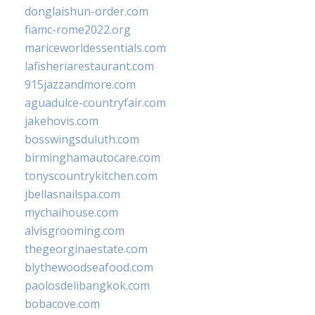
donglaishun-order.com
fiamc-rome2022.org
mariceworldessentials.com
lafisheriarestaurant.com
915jazzandmore.com
aguadulce-countryfair.com
jakehovis.com
bosswingsduluth.com
birminghamautocare.com
tonyscountrykitchen.com
jbellasnailspa.com
mychaihouse.com
alvisgrooming.com
thegeorginaestate.com
blythewoodseafood.com
paolosdelibangkok.com
bobacove.com