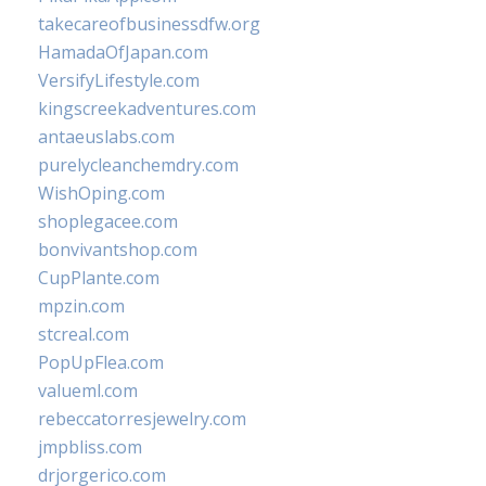
takecareofbusinessdfw.org
HamadaOfJapan.com
VersifyLifestyle.com
kingscreekadventures.com
antaeuslabs.com
purelycleanchemdry.com
WishOping.com
shoplegacee.com
bonvivantshop.com
CupPlante.com
mpzin.com
stcreal.com
PopUpFlea.com
valueml.com
rebeccatorresjewelry.com
jmpbliss.com
drjorgerico.com