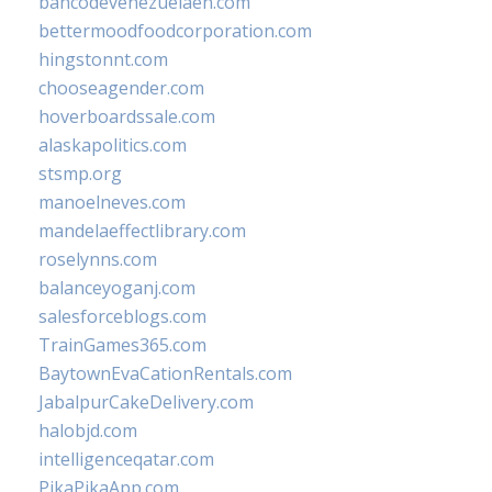
bancodevenezuelaen.com
bettermoodfoodcorporation.com
hingstonnt.com
chooseagender.com
hoverboardssale.com
alaskapolitics.com
stsmp.org
manoelneves.com
mandelaeffectlibrary.com
roselynns.com
balanceyoganj.com
salesforceblogs.com
TrainGames365.com
BaytownEvaCationRentals.com
JabalpurCakeDelivery.com
halobjd.com
intelligenceqatar.com
PikaPikaApp.com