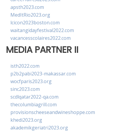
apsth2023.com
MedItRio2023.org
lcicon2023boston.com
waitangidayfestival2022.com
vacancesscolaires2022.com
MEDIA PARTNER II
isth2022.com
p2b2pabi2023-makassar.com
wocfparis2023.org
sinc2023.com
scdlqatar2022-qa.com
thecolumbiagrill.com
provisionscheeseandwineshoppe.com
khedi2023.org
akademikgeriatri2023.org