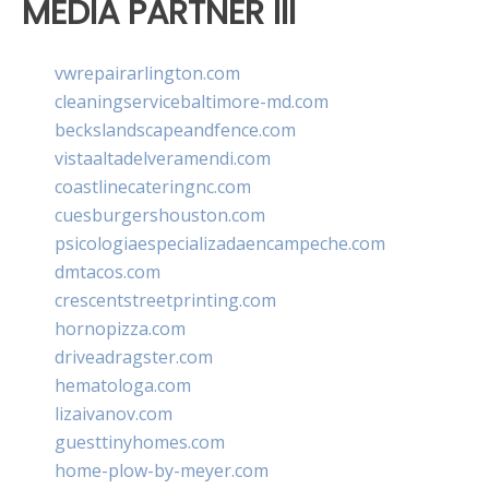
MEDIA PARTNER III
vwrepairarlington.com
cleaningservicebaltimore-md.com
beckslandscapeandfence.com
vistaaltadelveramendi.com
coastlinecateringnc.com
cuesburgershouston.com
psicologiaespecializadaencampeche.com
dmtacos.com
crescentstreetprinting.com
hornopizza.com
driveadragster.com
hematologa.com
lizaivanov.com
guesttinyhomes.com
home-plow-by-meyer.com