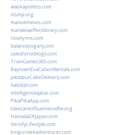
alaskapolitics.com
stsmp.org
manoelneves.com
mandelaeffectlibrary.com
roselynns.com
balanceyoganj.com
salesforceblogs.com
TrainGames365.com
BaytownEvaCationRentals.com
JabalpurCakeDelivery.com
halobjd.com
intelligenceqatar.com
PikaPikaApp.com
takecareofbusinessdfw.org
HamadaOfJapan.com
VersifyLifestyle.com
kingscreekadventures.com