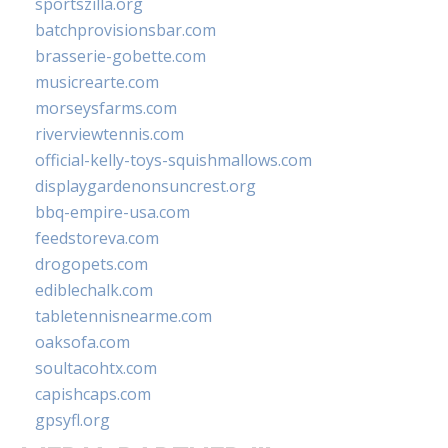
sportszilla.org
batchprovisionsbar.com
brasserie-gobette.com
musicrearte.com
morseysfarms.com
riverviewtennis.com
official-kelly-toys-squishmallows.com
displaygardenonsuncrest.org
bbq-empire-usa.com
feedstoreva.com
drogopets.com
ediblechalk.com
tabletennisnearme.com
oaksofa.com
soultacohtx.com
capishcaps.com
gpsyfl.org