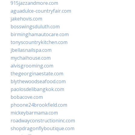
915jazzandmore.com
aguadulce-countryfair.com
jakehovis.com
bosswingsduluth.com
birminghamautocare.com
tonyscountrykitchen.com
jbellasnailspa.com
mychaihouse.com
alvisgrooming.com
thegeorginaestate.com
blythewoodseafood.com
paolosdelibangkok.com
bobacove.com
phoone24brookfield.com
mickeybarmama.com
roadwayconstructioninc.com
shopdragonflyboutique.com