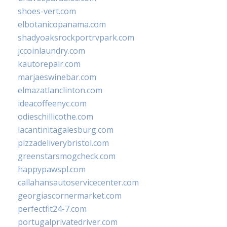
shoes-vert.com
elbotanicopanama.com
shadyoaksrockportrvpark.com
jccoinlaundry.com
kautorepair.com
marjaeswinebar.com
elmazatlanclinton.com
ideacoffeenyc.com
odieschillicothe.com
lacantinitagalesburg.com
pizzadeliverybristol.com
greenstarsmogcheck.com
happypawspl.com
callahansautoservicecenter.com
georgiascornermarket.com
perfectfit24-7.com
portugalprivatedriver.com