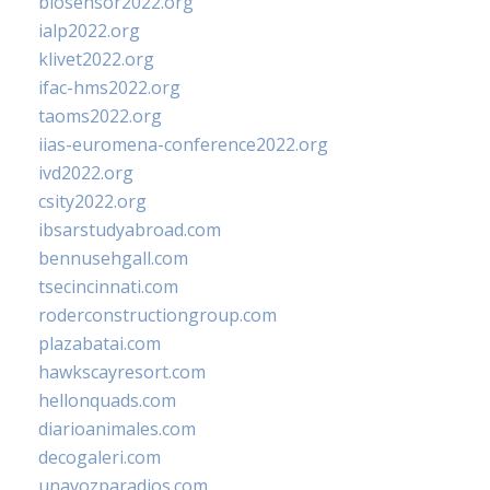
biosensor2022.org
ialp2022.org
klivet2022.org
ifac-hms2022.org
taoms2022.org
iias-euromena-conference2022.org
ivd2022.org
csity2022.org
ibsarstudyabroad.com
bennusehgall.com
tsecincinnati.com
roderconstructiongroup.com
plazabatai.com
hawkscayresort.com
hellonquads.com
diarioanimales.com
decogaleri.com
unavozparadios.com