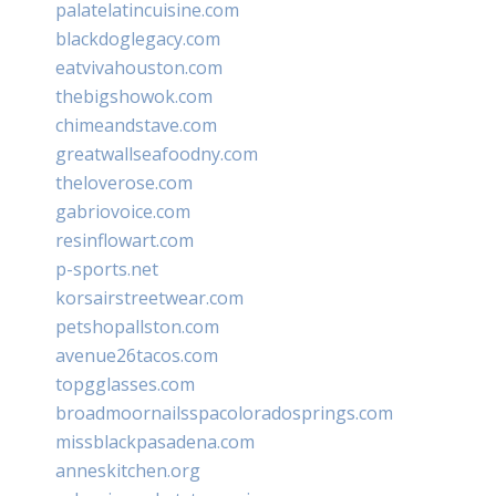
palatelatincuisine.com
blackdoglegacy.com
eatvivahouston.com
thebigshowok.com
chimeandstave.com
greatwallseafoodny.com
theloverose.com
gabriovoice.com
resinflowart.com
p-sports.net
korsairstreetwear.com
petshopallston.com
avenue26tacos.com
topgglasses.com
broadmoornailsspacoloradosprings.com
missblackpasadena.com
anneskitchen.org