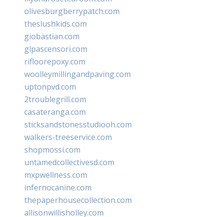
olivesburgberrypatch.com
theslushkids.com
giobastian.com
glpascensori.com
rifloorepoxy.com
woolleymillingandpaving.com
uptonpvd.com
2troublegrill.com
casateranga.com
sticksandstonesstudiooh.com
walkers-treeservice.com
shopmossi.com
untamedcollectivesd.com
mxpwellness.com
infernocanine.com
thepaperhousecollection.com
allisonwillisholley.com