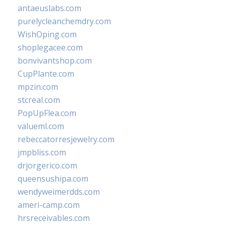
antaeuslabs.com
purelycleanchemdry.com
WishOping.com
shoplegacee.com
bonvivantshop.com
CupPlante.com
mpzin.com
stcreal.com
PopUpFlea.com
valueml.com
rebeccatorresjewelry.com
jmpbliss.com
drjorgerico.com
queensushipa.com
wendyweimerdds.com
ameri-camp.com
hrsreceivables.com