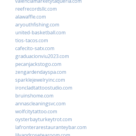
valenciamarketytaqueria.com
reefrecordsllc.com
alawaffle.com
aryouthfishing.com
united-basketball.com
tios-tacos.com
cafecito-satx.com
graduacionviu2023.com
pecanjackstogo.com
zengardendayspa.com
sparklejewelryinc.com
ironcladtattoostudio.com
bruinshome.com
annascleaningsvc.com
wolfcitytattoo.com
oysterbayturkeytrot.com
lafronterarestauranteybar.com
lilyandrosetearoom.com