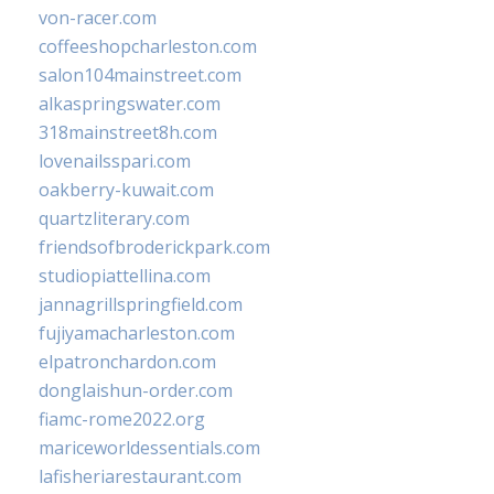
von-racer.com
coffeeshopcharleston.com
salon104mainstreet.com
alkaspringswater.com
318mainstreet8h.com
lovenailsspari.com
oakberry-kuwait.com
quartzliterary.com
friendsofbroderickpark.com
studiopiattellina.com
jannagrillspringfield.com
fujiyamacharleston.com
elpatronchardon.com
donglaishun-order.com
fiamc-rome2022.org
mariceworldessentials.com
lafisheriarestaurant.com