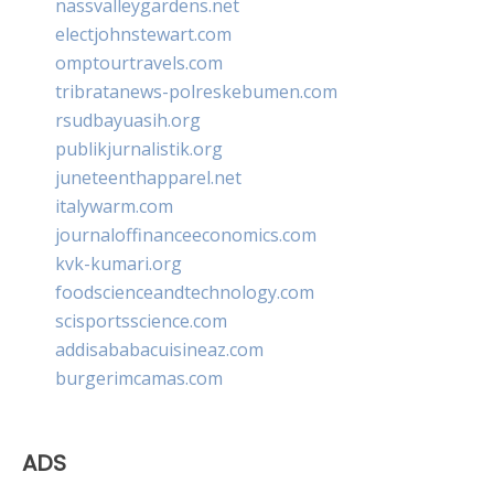
nassvalleygardens.net
electjohnstewart.com
omptourtravels.com
tribratanews-polreskebumen.com
rsudbayuasih.org
publikjurnalistik.org
juneteenthapparel.net
italywarm.com
journaloffinanceeconomics.com
kvk-kumari.org
foodscienceandtechnology.com
scisportsscience.com
addisababacuisineaz.com
burgerimcamas.com
ADS