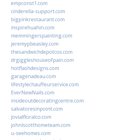
empconst1.com
cinderella-support.com
bigpinkrestaurant.com
inspirehuahin.com
memmingerspainting.com
jeremypbeasley.com
thesandwichdepotcos.com
drgiggleshouseofpain.com
hotflashdesigns.com
garagenadeau.com
lifestylechauffeurservice.com
EverNewNails.com
insideoutdecoratingcentre.com
salvatoresinpoint.com
jovialfloralco.com
johnlscotthometeam.com
u-seehomes.com