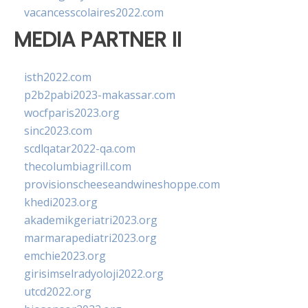
vacancesscolaires2022.com
MEDIA PARTNER II
isth2022.com
p2b2pabi2023-makassar.com
wocfparis2023.org
sinc2023.com
scdlqatar2022-qa.com
thecolumbiagrill.com
provisionscheeseandwineshoppe.com
khedi2023.org
akademikgeriatri2023.org
marmarapediatri2023.org
emchie2023.org
girisimselradyoloji2022.org
utcd2022.org