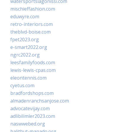
watersportslagonissi.com
mischieffashion.com
eduwyre.com
retro-interiors.com
theblvd-boise.com
fpet2023.org
e-smart2022.org
ngrc2022.org
leesfamilyfoods.com
lewis-lewis-cpas.com
eleontennis.com
cyetus.com
bradfordshops.com
almadenranchsanjose.com
advocatevijay.com
adlibilimler2023.com
naswwebed.org
balithut-manado.org