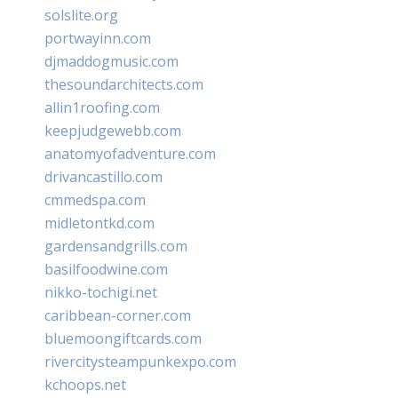
solslite.org
portwayinn.com
djmaddogmusic.com
thesoundarchitects.com
allin1roofing.com
keepjudgewebb.com
anatomyofadventure.com
drivancastillo.com
cmmedspa.com
midletontkd.com
gardensandgrills.com
basilfoodwine.com
nikko-tochigi.net
caribbean-corner.com
bluemoongiftcards.com
rivercitysteampunkexpo.com
kchoops.net