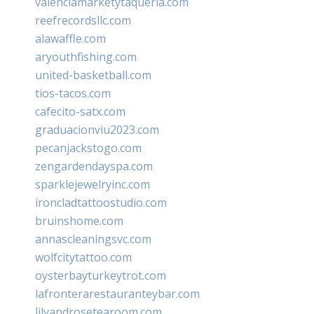
valenciamarketytaqueria.com
reefrecordsllc.com
alawaffle.com
aryouthfishing.com
united-basketball.com
tios-tacos.com
cafecito-satx.com
graduacionviu2023.com
pecanjackstogo.com
zengardendayspa.com
sparklejewelryinc.com
ironcladtattoostudio.com
bruinshome.com
annascleaningsvc.com
wolfcitytattoo.com
oysterbayturkeytrot.com
lafronterarestauranteybar.com
lilyandrosetearoom.com