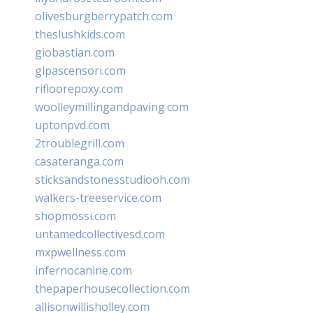
olivesburgberrypatch.com
theslushkids.com
giobastian.com
glpascensori.com
rifloorepoxy.com
woolleymillingandpaving.com
uptonpvd.com
2troublegrill.com
casateranga.com
sticksandstonesstudiooh.com
walkers-treeservice.com
shopmossi.com
untamedcollectivesd.com
mxpwellness.com
infernocanine.com
thepaperhousecollection.com
allisonwillisholley.com