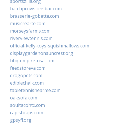
sportszilla.org
batchprovisionsbar.com
brasserie-gobette.com
musicrearte.com
morseysfarms.com
riverviewtennis.com
official-kelly-toys-squishmallows.com
displaygardenonsuncrest.org
bbq-empire-usa.com
feedstoreva.com
drogopets.com
ediblechalk.com
tabletennisnearme.com
oaksofa.com
soultacohtx.com
capishcaps.com
gpsyfl.org