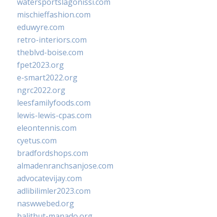
watersportslagonissi.com
mischieffashion.com
eduwyre.com
retro-interiors.com
theblvd-boise.com
fpet2023.org
e-smart2022.org
ngrc2022.org
leesfamilyfoods.com
lewis-lewis-cpas.com
eleontennis.com
cyetus.com
bradfordshops.com
almadenranchsanjose.com
advocatevijay.com
adlibilimler2023.com
naswwebed.org
balithut-manado.org