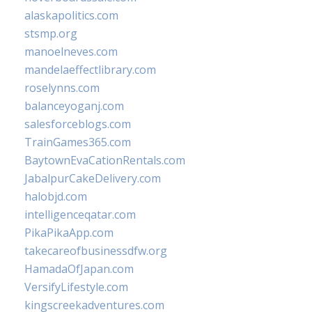
alaskapolitics.com
stsmp.org
manoelneves.com
mandelaeffectlibrary.com
roselynns.com
balanceyoganj.com
salesforceblogs.com
TrainGames365.com
BaytownEvaCationRentals.com
JabalpurCakeDelivery.com
halobjd.com
intelligenceqatar.com
PikaPikaApp.com
takecareofbusinessdfw.org
HamadaOfJapan.com
VersifyLifestyle.com
kingscreekadventures.com