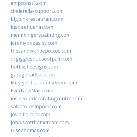
empconst1.com
cinderella-support.com
bigpinkrestaurant.com
inspirehuahin.com
memmingerspainting.com
jeremypbeasley.com
thesandwichdepotcos.com
drgiggleshouseofpain.com
hotflashdesigns.com
garagenadeau.com
lifestylechauffeurservice.com
EverNewNails.com
insideoutdecoratingcentre.com
salvatoresinpoint.com
jovialfloralco.com
johnlscotthometeam.com
u-seehomes.com