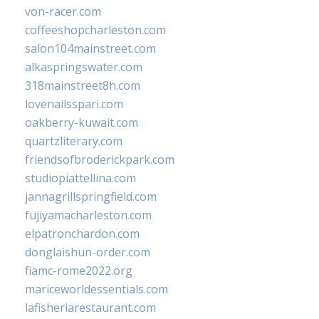
von-racer.com
coffeeshopcharleston.com
salon104mainstreet.com
alkaspringswater.com
318mainstreet8h.com
lovenailsspari.com
oakberry-kuwait.com
quartzliterary.com
friendsofbroderickpark.com
studiopiattellina.com
jannagrillspringfield.com
fujiyamacharleston.com
elpatronchardon.com
donglaishun-order.com
fiamc-rome2022.org
mariceworldessentials.com
lafisheriarestaurant.com