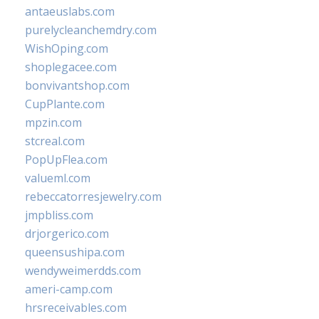
antaeuslabs.com
purelycleanchemdry.com
WishOping.com
shoplegacee.com
bonvivantshop.com
CupPlante.com
mpzin.com
stcreal.com
PopUpFlea.com
valueml.com
rebeccatorresjewelry.com
jmpbliss.com
drjorgerico.com
queensushipa.com
wendyweimerdds.com
ameri-camp.com
hrsreceivables.com