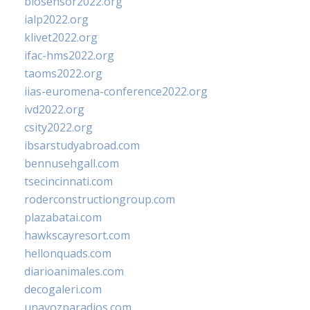
biosensor2022.org
ialp2022.org
klivet2022.org
ifac-hms2022.org
taoms2022.org
iias-euromena-conference2022.org
ivd2022.org
csity2022.org
ibsarstudyabroad.com
bennusehgall.com
tsecincinnati.com
roderconstructiongroup.com
plazabatai.com
hawkscayresort.com
hellonquads.com
diarioanimales.com
decogaleri.com
unavozparadios.com