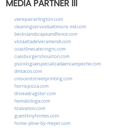
MEDIA PARTNER III
vwrepairarlington.com
cleaningservicebaltimore-md.com
beckslandscapeandfence.com
vistaaltadelveramendi.com
coastlinecateringnc.com
cuesburgershouston.com
psicologiaespecializadaencampeche.com
dmtacos.com
crescentstreetprinting.com
hornopizza.com
driveadragster.com
hematologa.com
lizaivanov.com
guesttinyhomes.com
home-plow-by-meyer.com