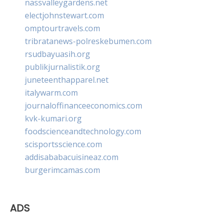
nassvalleygardens.net
electjohnstewart.com
omptourtravels.com
tribratanews-polreskebumen.com
rsudbayuasih.org
publikjurnalistik.org
juneteenthapparel.net
italywarm.com
journaloffinanceeconomics.com
kvk-kumari.org
foodscienceandtechnology.com
scisportsscience.com
addisababacuisineaz.com
burgerimcamas.com
ADS