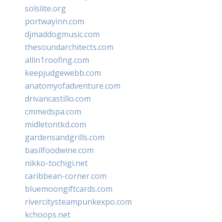
solslite.org
portwayinn.com
djmaddogmusic.com
thesoundarchitects.com
allin1roofing.com
keepjudgewebb.com
anatomyofadventure.com
drivancastillo.com
cmmedspa.com
midletontkd.com
gardensandgrills.com
basilfoodwine.com
nikko-tochigi.net
caribbean-corner.com
bluemoongiftcards.com
rivercitysteampunkexpo.com
kchoops.net