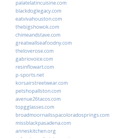
palatelatincuisine.com
blackdoglegacy.com
eatvivahouston.com
thebigshowok.com
chimeandstave.com
greatwallseafoodny.com
theloverose.com
gabriovoice.com
resinflowart.com
p-sports.net
korsairstreetwear.com
petshopallston.com
avenue26tacos.com
topgglasses.com
broadmoornailsspacoloradosprings.com
missblackpasadena.com
anneskitchen.org