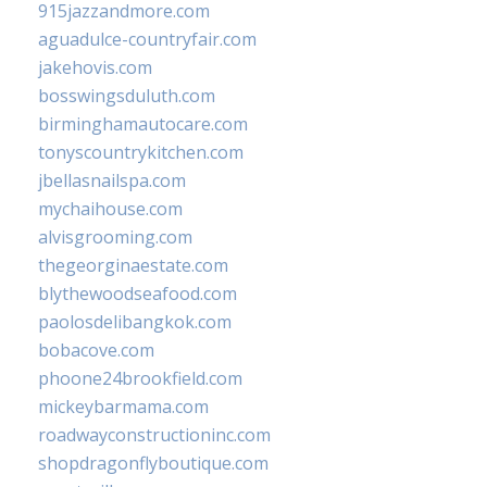
915jazzandmore.com
aguadulce-countryfair.com
jakehovis.com
bosswingsduluth.com
birminghamautocare.com
tonyscountrykitchen.com
jbellasnailspa.com
mychaihouse.com
alvisgrooming.com
thegeorginaestate.com
blythewoodseafood.com
paolosdelibangkok.com
bobacove.com
phoone24brookfield.com
mickeybarmama.com
roadwayconstructioninc.com
shopdragonflyboutique.com