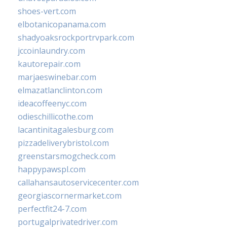
shoes-vert.com
elbotanicopanama.com
shadyoaksrockportrvpark.com
jccoinlaundry.com
kautorepair.com
marjaeswinebar.com
elmazatlanclinton.com
ideacoffeenyc.com
odieschillicothe.com
lacantinitagalesburg.com
pizzadeliverybristol.com
greenstarsmogcheck.com
happypawspl.com
callahansautoservicecenter.com
georgiascornermarket.com
perfectfit24-7.com
portugalprivatedriver.com