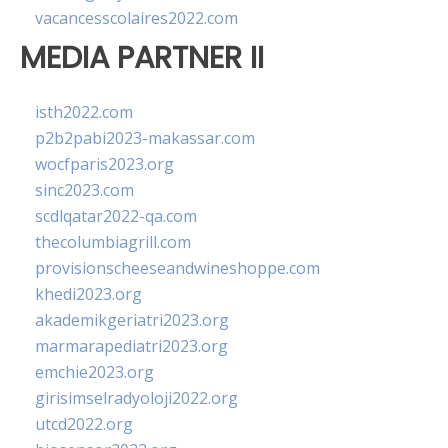
vacancesscolaires2022.com
MEDIA PARTNER II
isth2022.com
p2b2pabi2023-makassar.com
wocfparis2023.org
sinc2023.com
scdlqatar2022-qa.com
thecolumbiagrill.com
provisionscheeseandwineshoppe.com
khedi2023.org
akademikgeriatri2023.org
marmarapediatri2023.org
emchie2023.org
girisimselradyoloji2022.org
utcd2022.org