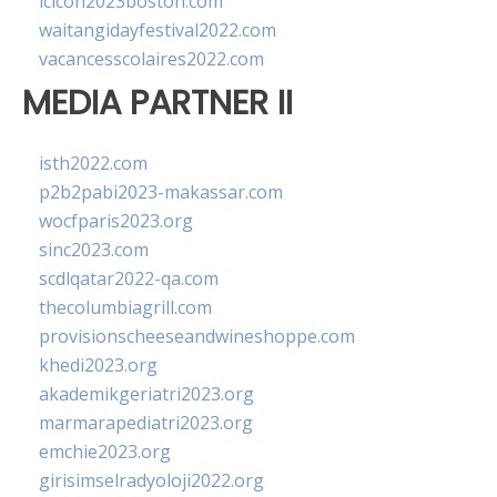
lcicon2023boston.com
waitangidayfestival2022.com
vacancesscolaires2022.com
MEDIA PARTNER II
isth2022.com
p2b2pabi2023-makassar.com
wocfparis2023.org
sinc2023.com
scdlqatar2022-qa.com
thecolumbiagrill.com
provisionscheeseandwineshoppe.com
khedi2023.org
akademikgeriatri2023.org
marmarapediatri2023.org
emchie2023.org
girisimselradyoloji2022.org