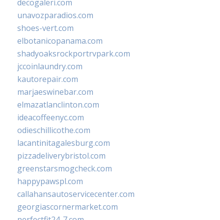
decogaleri.com
unavozparadios.com
shoes-vert.com
elbotanicopanama.com
shadyoaksrockportrvpark.com
jccoinlaundry.com
kautorepair.com
marjaeswinebar.com
elmazatlanclinton.com
ideacoffeenyc.com
odieschillicothe.com
lacantinitagalesburg.com
pizzadeliverybristol.com
greenstarsmogcheck.com
happypawspl.com
callahansautoservicecenter.com
georgiascornermarket.com
perfectfit24-7.com