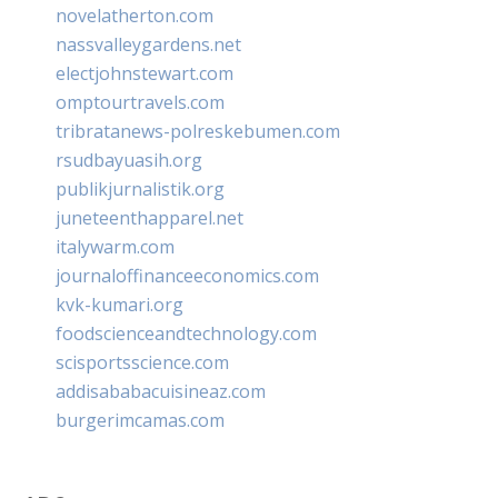
novelatherton.com
nassvalleygardens.net
electjohnstewart.com
omptourtravels.com
tribratanews-polreskebumen.com
rsudbayuasih.org
publikjurnalistik.org
juneteenthapparel.net
italywarm.com
journaloffinanceeconomics.com
kvk-kumari.org
foodscienceandtechnology.com
scisportsscience.com
addisababacuisineaz.com
burgerimcamas.com