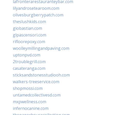
lafronterarestauranteybar.com
lilyandrosetearoom.com
olivesburgberrypatch.com
theslushkids.com
giobastian.com
glpascensori.com
rifloorepoxy.com
woolleymillingandpaving.com
uptonpvd.com
2troublegrill.com
casateranga.com
sticksandstonesstudiooh.com
walkers-treeservice.com
shopmossi.com
untamedcollectivesd.com
mxpwellness.com
infernocanine.com
thepaperhousecollection.com