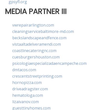
gpsyfl.org
MEDIA PARTNER III
vwrepairarlington.com
cleaningservicebaltimore-md.com
beckslandscapeandfence.com
vistaaltadelveramendi.com
coastlinecateringnc.com
cuesburgershouston.com
psicologiaespecializadaencampeche.com
dmtacos.com
crescentstreetprinting.com
hornopizza.com
driveadragster.com
hematologa.com
lizaivanov.com
guesttinyhomes.com