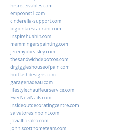
hrsreceivables.com
empconst1.com
cinderella-support.com
bigpinkrestaurant.com
inspirehuahin.com
memmingerspainting.com
jeremypbeasley.com
thesandwichdepotcos.com
drgiggleshouseofpain.com
hotflashdesigns.com
garagenadeau.com
lifestylechauffeurservice.com
EverNewNails.com
insideoutdecoratingcentre.com
salvatoresinpoint.com
jovialfloralco.com
johnlscotthometeam.com