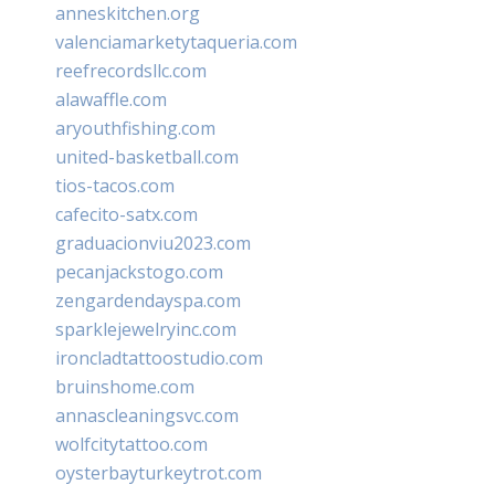
anneskitchen.org
valenciamarketytaqueria.com
reefrecordsllc.com
alawaffle.com
aryouthfishing.com
united-basketball.com
tios-tacos.com
cafecito-satx.com
graduacionviu2023.com
pecanjackstogo.com
zengardendayspa.com
sparklejewelryinc.com
ironcladtattoostudio.com
bruinshome.com
annascleaningsvc.com
wolfcitytattoo.com
oysterbayturkeytrot.com