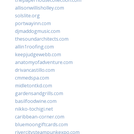
allisonwillisholley.com
solslite.org
portwayinn.com
djmaddogmusic.com
thesoundarchitects.com
allin1roofing.com
keepjudgewebb.com
anatomyofadventure.com
drivancastillo.com
cmmedspa.com
midletontkd.com
gardensandgrills.com
basilfoodwine.com
nikko-tochigi.net
caribbean-corner.com
bluemoongiftcards.com
rivercitysteampunkexpo.com