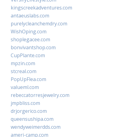
kingscreekadventures.com
antaeuslabs.com
purelycleanchemdry.com
WishOping.com
shoplegacee.com
bonvivantshop.com
CupPlante.com
mpzin.com
stcreal.com
PopUpFlea.com
valueml.com
rebeccatorresjewelry.com
jmpbliss.com
drjorgerico.com
queensushipa.com
wendyweimerdds.com
ameri-camp.com