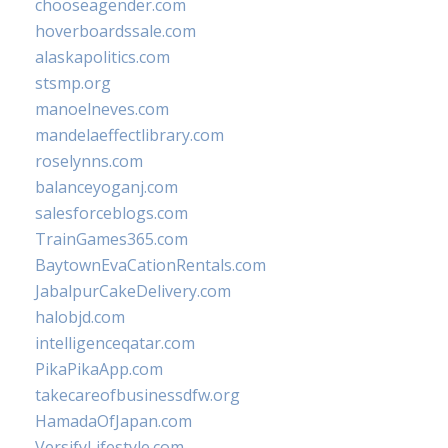
chooseagender.com
hoverboardssale.com
alaskapolitics.com
stsmp.org
manoelneves.com
mandelaeffectlibrary.com
roselynns.com
balanceyoganj.com
salesforceblogs.com
TrainGames365.com
BaytownEvaCationRentals.com
JabalpurCakeDelivery.com
halobjd.com
intelligenceqatar.com
PikaPikaApp.com
takecareofbusinessdfw.org
HamadaOfJapan.com
VersifyLifestyle.com