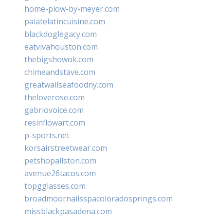
home-plow-by-meyer.com
palatelatincuisine.com
blackdoglegacy.com
eatvivahouston.com
thebigshowok.com
chimeandstave.com
greatwallseafoodny.com
theloverose.com
gabriovoice.com
resinflowart.com
p-sports.net
korsairstreetwear.com
petshopallston.com
avenue26tacos.com
topgglasses.com
broadmoornailsspacoloradosprings.com
missblackpasadena.com