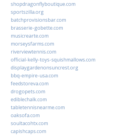
shopdragonflyboutique.com
sportszilla.org
batchprovisionsbar.com
brasserie-gobette.com
musicrearte.com
morseysfarms.com
riverviewtennis.com
official-kelly-toys-squishmallows.com
displaygardenonsuncrest.org
bbq-empire-usa.com
feedstoreva.com
drogopets.com
ediblechalk.com
tabletennisnearme.com
oaksofa.com
soultacohtx.com
capishcaps.com