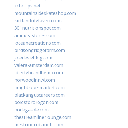
kchoops.net
mountainsideskateshop.com
kirtlandcitytavern.com
301nutritionspot.com
ammos-stores.com
loceanecreations.com
birdsongridgefarm.com
joiedevivblog.com
valera-amsterdam.com
libertybrandhemp.com
norwoodinnwi.com
neighboursmarket.com
blackanguscareers.com
bolesfororegon.com
bodega-ole.com
thestreamlinerlounge.com
mestrinorubanofc.com