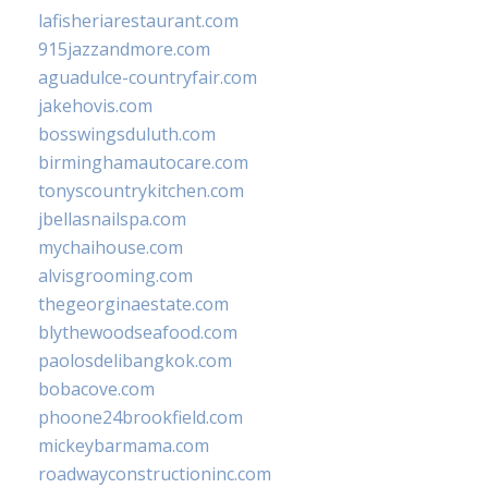
lafisheriarestaurant.com
915jazzandmore.com
aguadulce-countryfair.com
jakehovis.com
bosswingsduluth.com
birminghamautocare.com
tonyscountrykitchen.com
jbellasnailspa.com
mychaihouse.com
alvisgrooming.com
thegeorginaestate.com
blythewoodseafood.com
paolosdelibangkok.com
bobacove.com
phoone24brookfield.com
mickeybarmama.com
roadwayconstructioninc.com