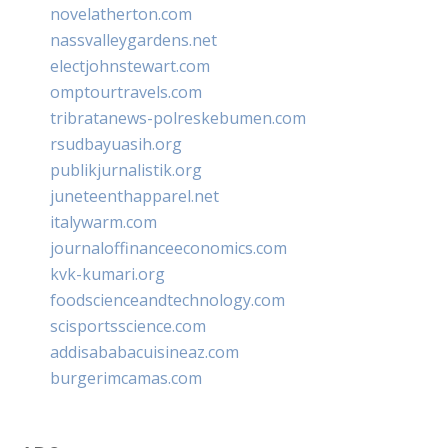
novelatherton.com
nassvalleygardens.net
electjohnstewart.com
omptourtravels.com
tribratanews-polreskebumen.com
rsudbayuasih.org
publikjurnalistik.org
juneteenthapparel.net
italywarm.com
journaloffinanceeconomics.com
kvk-kumari.org
foodscienceandtechnology.com
scisportsscience.com
addisababacuisineaz.com
burgerimcamas.com