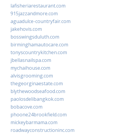
lafisheriarestaurant.com
915jazzandmore.com
aguadulce-countryfair.com
jakehovis.com
bosswingsduluth.com
birminghamautocare.com
tonyscountrykitchen.com
jbellasnailspa.com
mychaihouse.com
alvisgrooming.com
thegeorginaestate.com
blythewoodseafood.com
paolosdelibangkok.com
bobacove.com
phoone24brookfield.com
mickeybarmama.com
roadwayconstructioninc.com