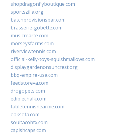
shopdragonflyboutique.com
sportszilla.org
batchprovisionsbar.com
brasserie-gobette.com
musicrearte.com
morseysfarms.com
riverviewtennis.com
official-kelly-toys-squishmallows.com
displaygardenonsuncrest.org
bbq-empire-usa.com
feedstoreva.com
drogopets.com
ediblechalk.com
tabletennisnearme.com
oaksofa.com
soultacohtx.com
capishcaps.com