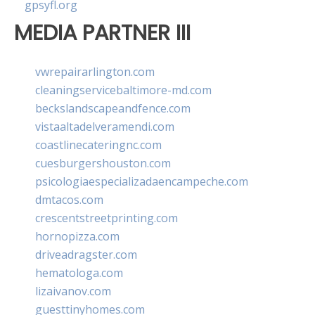
gpsyfl.org
MEDIA PARTNER III
vwrepairarlington.com
cleaningservicebaltimore-md.com
beckslandscapeandfence.com
vistaaltadelveramendi.com
coastlinecateringnc.com
cuesburgershouston.com
psicologiaespecializadaencampeche.com
dmtacos.com
crescentstreetprinting.com
hornopizza.com
driveadragster.com
hematologa.com
lizaivanov.com
guesttinyhomes.com