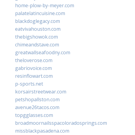
home-plow-by-meyer.com
palatelatincuisine.com
blackdoglegacy.com
eatvivahouston.com
thebigshowok.com
chimeandstave.com
greatwallseafoodny.com
theloverose.com
gabriovoice.com
resinflowart.com
p-sports.net
korsairstreetwear.com
petshopallston.com
avenue26tacos.com
topgglasses.com
broadmoornailsspacoloradosprings.com
missblackpasadena.com