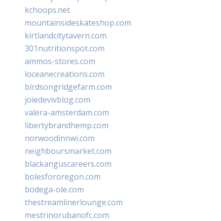
kchoops.net
mountainsideskateshop.com
kirtlandcitytavern.com
301nutritionspot.com
ammos-stores.com
loceanecreations.com
birdsongridgefarm.com
joiedevivblog.com
valera-amsterdam.com
libertybrandhemp.com
norwoodinnwi.com
neighboursmarket.com
blackanguscareers.com
bolesfororegon.com
bodega-ole.com
thestreamlinerlounge.com
mestrinorubanofc.com