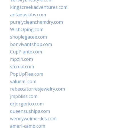
kingscreekadventures.com
antaeuslabs.com
purelycleanchemdry.com
WishOping.com
shoplegacee.com
bonvivantshop.com
CupPlante.com
mpzin.com
stcreal.com
PopUpFlea.com
valueml.com
rebeccatorresjewelry.com
jmpbliss.com
drjorgerico.com
queensushipa.com
wendyweimerdds.com
ameri-camp.com