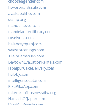
chooseagender.com
hoverboardssale.com
alaskapolitics.com
stsmp.org
manoelneves.com
mandelaeffectlibrary.com
roselynns.com
balanceyoganj.com
salesforceblogs.com
TrainGames365.com
BaytownEvaCationRentals.com
JabalpurCakeDelivery.com
halobjd.com
intelligenceqatar.com
PikaPikaApp.com
takecareofbusinessdfw.org
HamadaOfJapan.com
VersifyLifestyle.com