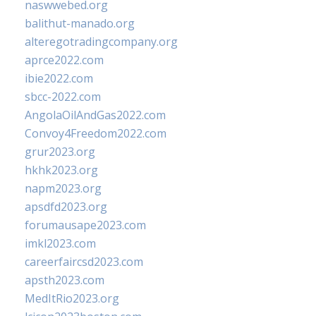
naswwebed.org
balithut-manado.org
alteregotradingcompany.org
aprce2022.com
ibie2022.com
sbcc-2022.com
AngolaOilAndGas2022.com
Convoy4Freedom2022.com
grur2023.org
hkhk2023.org
napm2023.org
apsdfd2023.org
forumausape2023.com
imkl2023.com
careerfaircsd2023.com
apsth2023.com
MedItRio2023.org