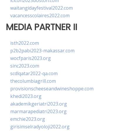
lcicon2023boston.com
waitangidayfestival2022.com
vacancesscolaires2022.com
MEDIA PARTNER II
isth2022.com
p2b2pabi2023-makassar.com
wocfparis2023.org
sinc2023.com
scdlqatar2022-qa.com
thecolumbiagrill.com
provisionscheeseandwineshoppe.com
khedi2023.org
akademikgeriatri2023.org
marmarapediatri2023.org
emchie2023.org
girisimselradyoloji2022.org