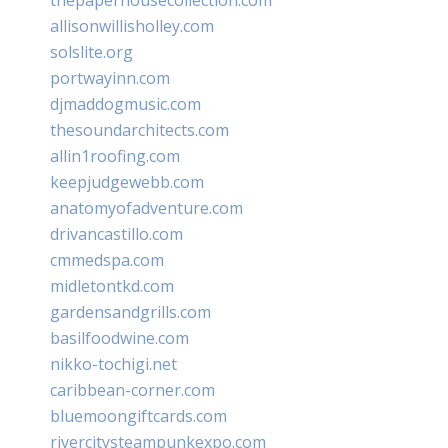
allisonwillisholley.com
solslite.org
portwayinn.com
djmaddogmusic.com
thesoundarchitects.com
allin1roofing.com
keepjudgewebb.com
anatomyofadventure.com
drivancastillo.com
cmmedspa.com
midletontkd.com
gardensandgrills.com
basilfoodwine.com
nikko-tochigi.net
caribbean-corner.com
bluemoongiftcards.com
rivercitysteampunkexpo.com