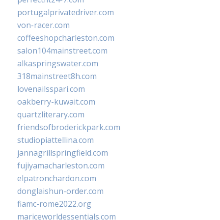
portugalprivatedriver.com
von-racer.com
coffeeshopcharleston.com
salon104mainstreet.com
alkaspringswater.com
318mainstreet8h.com
lovenailsspari.com
oakberry-kuwait.com
quartzliterary.com
friendsofbroderickpark.com
studiopiattellina.com
jannagrillspringfield.com
fujiyamacharleston.com
elpatronchardon.com
donglaishun-order.com
fiamc-rome2022.org
mariceworldessentials.com