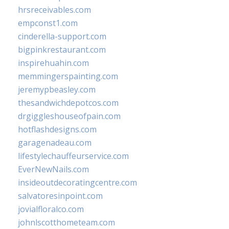
hrsreceivables.com
empconst1.com
cinderella-support.com
bigpinkrestaurant.com
inspirehuahin.com
memmingerspainting.com
jeremypbeasley.com
thesandwichdepotcos.com
drgiggleshouseofpain.com
hotflashdesigns.com
garagenadeau.com
lifestylechauffeurservice.com
EverNewNails.com
insideoutdecoratingcentre.com
salvatoresinpoint.com
jovialfloralco.com
johnlscotthometeam.com