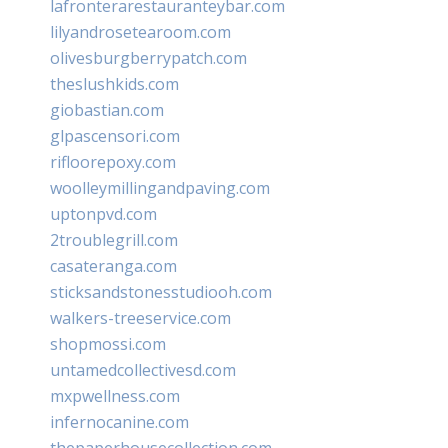
lafronterarestauranteybar.com
lilyandrosetearoom.com
olivesburgberrypatch.com
theslushkids.com
giobastian.com
glpascensori.com
rifloorepoxy.com
woolleymillingandpaving.com
uptonpvd.com
2troublegrill.com
casateranga.com
sticksandstonesstudiooh.com
walkers-treeservice.com
shopmossi.com
untamedcollectivesd.com
mxpwellness.com
infernocanine.com
thepaperhousecollection.com