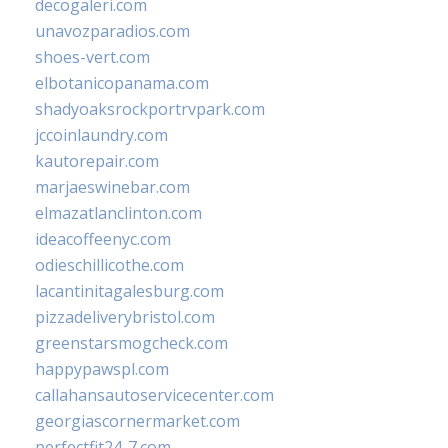
decogaleri.com
unavozparadios.com
shoes-vert.com
elbotanicopanama.com
shadyoaksrockportrvpark.com
jccoinlaundry.com
kautorepair.com
marjaeswinebar.com
elmazatlanclinton.com
ideacoffeenyc.com
odieschillicothe.com
lacantinitagalesburg.com
pizzadeliverybristol.com
greenstarsmogcheck.com
happypawspl.com
callahansautoservicecenter.com
georgiascornermarket.com
perfectfit24-7.com