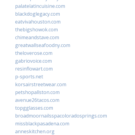
palatelatincuisine.com
blackdoglegacy.com
eatvivahouston.com
thebigshowok.com
chimeandstave.com
greatwallseafoodny.com
theloverose.com
gabriovoice.com
resinflowart.com
p-sports.net
korsairstreetwear.com
petshopallston.com
avenue26tacos.com
topgglasses.com
broadmoornailsspacoloradosprings.com
missblackpasadena.com
anneskitchen.org