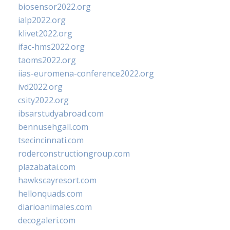
biosensor2022.org
ialp2022.org
klivet2022.org
ifac-hms2022.org
taoms2022.org
iias-euromena-conference2022.org
ivd2022.org
csity2022.org
ibsarstudyabroad.com
bennusehgall.com
tsecincinnati.com
roderconstructiongroup.com
plazabatai.com
hawkscayresort.com
hellonquads.com
diarioanimales.com
decogaleri.com