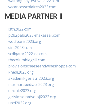
waitangidayfestival2022.com
vacancesscolaires2022.com
MEDIA PARTNER II
isth2022.com
p2b2pabi2023-makassar.com
wocfparis2023.org
sinc2023.com
scdlqatar2022-qa.com
thecolumbiagrill.com
provisionscheeseandwineshoppe.com
khedi2023.org
akademikgeriatri2023.org
marmarapediatri2023.org
emchie2023.org
girisimselradyoloji2022.org
utcd2022.org