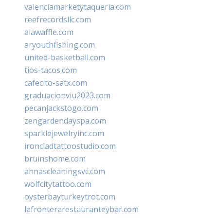
valenciamarketytaqueria.com
reefrecordsllc.com
alawaffle.com
aryouthfishing.com
united-basketball.com
tios-tacos.com
cafecito-satx.com
graduacionviu2023.com
pecanjackstogo.com
zengardendayspa.com
sparklejewelryinc.com
ironcladtattoostudio.com
bruinshome.com
annascleaningsvc.com
wolfcitytattoo.com
oysterbayturkeytrot.com
lafronterarestauranteybar.com