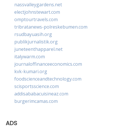
nassvalleygardens.net
electjohnstewart.com
omptourtravels.com
tribratanews-polreskebumen.com
rsudbayuasih.org
publikjurnalistik.org
juneteenthapparel.net
italywarm.com
journaloffinanceeconomics.com
kvk-kumari.org
foodscienceandtechnology.com
scisportsscience.com
addisababacuisineaz.com
burgerimcamas.com
ADS