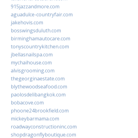
915jazzandmore.com
aguadulce-countryfair.com
jakehovis.com
bosswingsduluth.com
birminghamautocare.com
tonyscountrykitchen.com
jbellasnailspa.com
mychaihouse.com
alvisgrooming.com
thegeorginaestate.com
blythewoodseafood.com
paolosdelibangkok.com
bobacove.com
phoone24brookfield.com
mickeybarmama.com
roadwayconstructioninc.com
shopdragonflyboutique.com