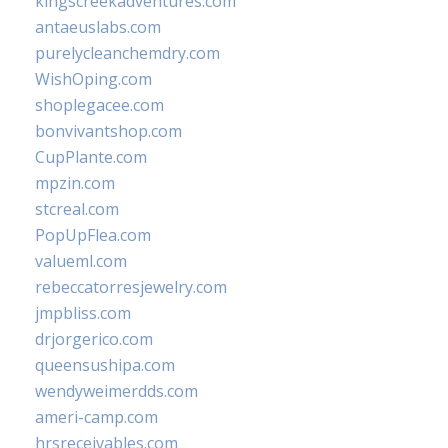
kingscreekadventures.com
antaeuslabs.com
purelycleanchemdry.com
WishOping.com
shoplegacee.com
bonvivantshop.com
CupPlante.com
mpzin.com
stcreal.com
PopUpFlea.com
valueml.com
rebeccatorresjewelry.com
jmpbliss.com
drjorgerico.com
queensushipa.com
wendyweimerdds.com
ameri-camp.com
hrsreceivables.com