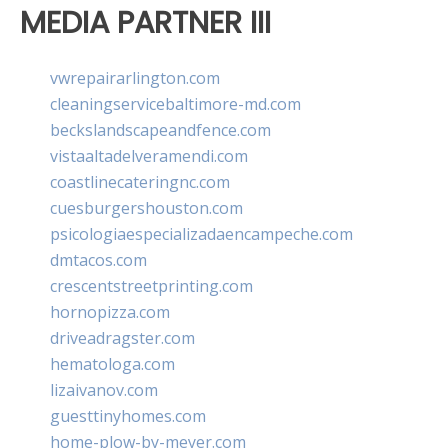
MEDIA PARTNER III
vwrepairarlington.com
cleaningservicebaltimore-md.com
beckslandscapeandfence.com
vistaaltadelveramendi.com
coastlinecateringnc.com
cuesburgershouston.com
psicologiaespecializadaencampeche.com
dmtacos.com
crescentstreetprinting.com
hornopizza.com
driveadragster.com
hematologa.com
lizaivanov.com
guesttinyhomes.com
home-plow-by-meyer.com