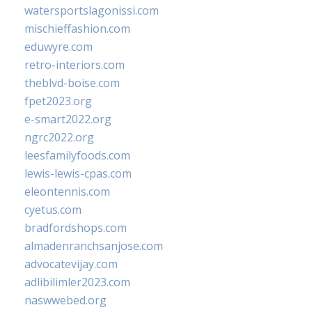
watersportslagonissi.com
mischieffashion.com
eduwyre.com
retro-interiors.com
theblvd-boise.com
fpet2023.org
e-smart2022.org
ngrc2022.org
leesfamilyfoods.com
lewis-lewis-cpas.com
eleontennis.com
cyetus.com
bradfordshops.com
almadenranchsanjose.com
advocatevijay.com
adlibilimler2023.com
naswwebed.org