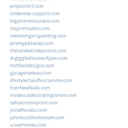
empconst1.com
cinderella-support.com
bigpinkrestaurant.com
inspirehuahin.com
memmingerspainting.com
jeremypbeasley.com
thesandwichdepotcos.com
drgiggleshouseofpain.com
hotflashdesigns.com
garagenadeau.com
lifestylechauffeurservice.com
EverNewNails.com
insideoutdecoratingcentre.com
salvatoresinpoint.com
jovialfloralco.com
johnlscotthometeam.com
u-seehomes.com