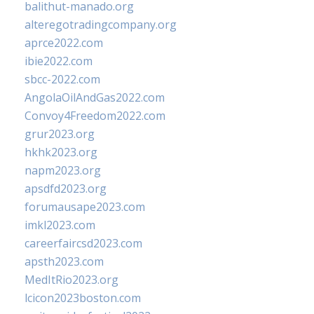
balithut-manado.org
alteregotradingcompany.org
aprce2022.com
ibie2022.com
sbcc-2022.com
AngolaOilAndGas2022.com
Convoy4Freedom2022.com
grur2023.org
hkhk2023.org
napm2023.org
apsdfd2023.org
forumausape2023.com
imkl2023.com
careerfaircsd2023.com
apsth2023.com
MedItRio2023.org
lcicon2023boston.com