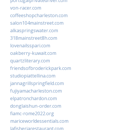
portugalprivatedriver.com
von-racer.com
coffeeshopcharleston.com
salon104mainstreet.com
alkaspringswater.com
318mainstreet8h.com
lovenailsspari.com
oakberry-kuwait.com
quartzliterary.com
friendsofbroderickpark.com
studiopiattellina.com
jannagrillspringfield.com
fujiyamacharleston.com
elpatronchardon.com
donglaishun-order.com
fiamc-rome2022.org
mariceworldessentials.com
lafisheriarestaurant.com