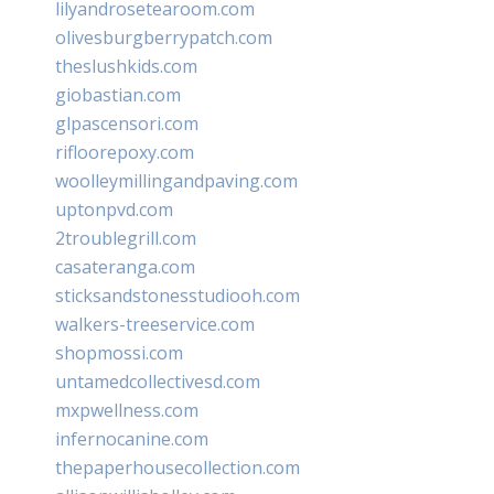
lilyandrosetearoom.com
olivesburgberrypatch.com
theslushkids.com
giobastian.com
glpascensori.com
rifloorepoxy.com
woolleymillingandpaving.com
uptonpvd.com
2troublegrill.com
casateranga.com
sticksandstonesstudiooh.com
walkers-treeservice.com
shopmossi.com
untamedcollectivesd.com
mxpwellness.com
infernocanine.com
thepaperhousecollection.com