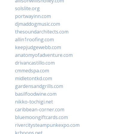
allisonwillisholley.com
solslite.org
portwayinn.com
djmaddogmusic.com
thesoundarchitects.com
allin1roofing.com
keepjudgewebb.com
anatomyofadventure.com
drivancastillo.com
cmmedspa.com
midletontkd.com
gardensandgrills.com
basilfoodwine.com
nikko-tochigi.net
caribbean-corner.com
bluemoongiftcards.com
rivercitysteampunkexpo.com
kchoops.net