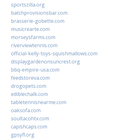
sportszilla.org
batchprovisionsbar.com
brasserie-gobette.com
musicrearte.com
morseysfarms.com
riverviewtennis.com
official-kelly-toys-squishmallows.com
displaygardenonsuncrest.org
bbq-empire-usa.com
feedstoreva.com
drogopets.com
ediblechalk.com
tabletennisnearme.com
oaksofa.com
soultacohtx.com
capishcaps.com
gpsyfl.org