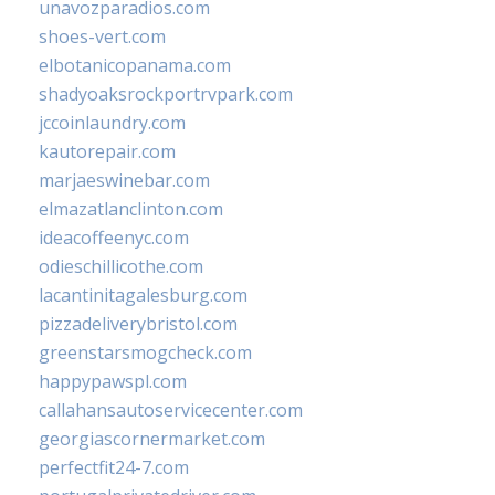
unavozparadios.com
shoes-vert.com
elbotanicopanama.com
shadyoaksrockportrvpark.com
jccoinlaundry.com
kautorepair.com
marjaeswinebar.com
elmazatlanclinton.com
ideacoffeenyc.com
odieschillicothe.com
lacantinitagalesburg.com
pizzadeliverybristol.com
greenstarsmogcheck.com
happypawspl.com
callahansautoservicecenter.com
georgiascornermarket.com
perfectfit24-7.com