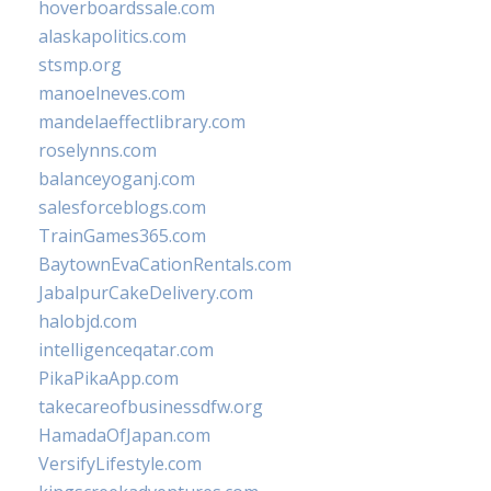
hoverboardssale.com
alaskapolitics.com
stsmp.org
manoelneves.com
mandelaeffectlibrary.com
roselynns.com
balanceyoganj.com
salesforceblogs.com
TrainGames365.com
BaytownEvaCationRentals.com
JabalpurCakeDelivery.com
halobjd.com
intelligenceqatar.com
PikaPikaApp.com
takecareofbusinessdfw.org
HamadaOfJapan.com
VersifyLifestyle.com