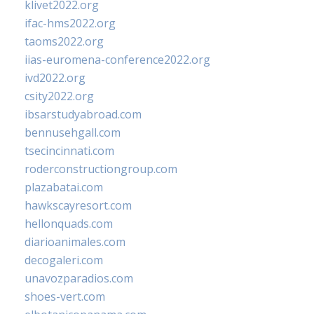
klivet2022.org
ifac-hms2022.org
taoms2022.org
iias-euromena-conference2022.org
ivd2022.org
csity2022.org
ibsarstudyabroad.com
bennusehgall.com
tsecincinnati.com
roderconstructiongroup.com
plazabatai.com
hawkscayresort.com
hellonquads.com
diarioanimales.com
decogaleri.com
unavozparadios.com
shoes-vert.com