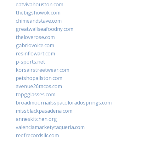
eatvivahouston.com
thebigshowok.com
chimeandstave.com
greatwallseafoodny.com
theloverose.com
gabriovoice.com
resinflowart.com
p-sports.net
korsairstreetwear.com
petshopallston.com
avenue26tacos.com
topgglasses.com
broadmoornailsspacoloradosprings.com
missblackpasadena.com
anneskitchen.org
valenciamarketytaqueria.com
reefrecordsllc.com