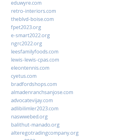
eduwyre.com
retro-interiors.com
theblvd-boise.com
fpet2023.org
e-smart2022.org
ngrc2022.org
leesfamilyfoods.com
lewis-lewis-cpas.com
eleontennis.com
cyetus.com
bradfordshops.com
almadenranchsanjose.com
advocatevijay.com
adlibilimler2023.com
naswwebed.org
balithut-manado.org
alteregotradingcompany.org