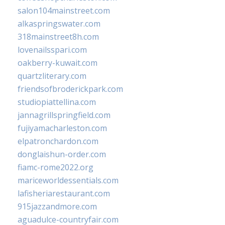
salon104mainstreet.com
alkaspringswater.com
318mainstreet8h.com
lovenailsspari.com
oakberry-kuwait.com
quartzliterary.com
friendsofbroderickpark.com
studiopiattellina.com
jannagrillspringfield.com
fujiyamacharleston.com
elpatronchardon.com
donglaishun-order.com
fiamc-rome2022.org
mariceworldessentials.com
lafisheriarestaurant.com
915jazzandmore.com
aguadulce-countryfair.com