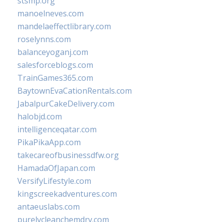
stsmp.org
manoelneves.com
mandelaeffectlibrary.com
roselynns.com
balanceyoganj.com
salesforceblogs.com
TrainGames365.com
BaytownEvaCationRentals.com
JabalpurCakeDelivery.com
halobjd.com
intelligenceqatar.com
PikaPikaApp.com
takecareofbusinessdfw.org
HamadaOfJapan.com
VersifyLifestyle.com
kingscreekadventures.com
antaeuslabs.com
purelycleanchemdry.com