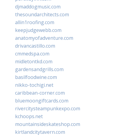
djmaddogmusic.com
thesoundarchitects.com
allin1roofing.com
keepjudgewebb.com
anatomyofadventure.com
drivancastillo.com
cmmedspa.com
midletontkd.com
gardensandgrills.com
basilfoodwine.com
nikko-tochigi.net
caribbean-corner.com
bluemoongiftcards.com
rivercitysteampunkexpo.com
kchoops.net
mountainsideskateshop.com
kirtlandcitytavern.com