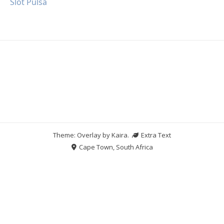
Slot Pulsa
Theme: Overlay by
Kaira
.
Extra Text
Cape Town, South Africa