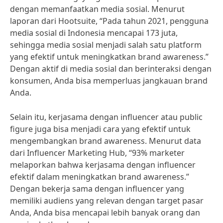
dengan memanfaatkan media sosial. Menurut
laporan dari Hootsuite, “Pada tahun 2021, pengguna
media sosial di Indonesia mencapai 173 juta,
sehingga media sosial menjadi salah satu platform
yang efektif untuk meningkatkan brand awareness.”
Dengan aktif di media sosial dan berinteraksi dengan
konsumen, Anda bisa memperluas jangkauan brand
Anda.
Selain itu, kerjasama dengan influencer atau public
figure juga bisa menjadi cara yang efektif untuk
mengembangkan brand awareness. Menurut data
dari Influencer Marketing Hub, “93% marketer
melaporkan bahwa kerjasama dengan influencer
efektif dalam meningkatkan brand awareness.”
Dengan bekerja sama dengan influencer yang
memiliki audiens yang relevan dengan target pasar
Anda, Anda bisa mencapai lebih banyak orang dan