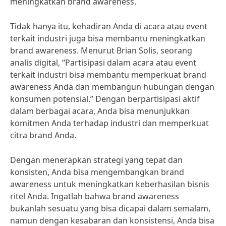
meningkatkan brand awareness.
Tidak hanya itu, kehadiran Anda di acara atau event
terkait industri juga bisa membantu meningkatkan
brand awareness. Menurut Brian Solis, seorang
analis digital, “Partisipasi dalam acara atau event
terkait industri bisa membantu memperkuat brand
awareness Anda dan membangun hubungan dengan
konsumen potensial.” Dengan berpartisipasi aktif
dalam berbagai acara, Anda bisa menunjukkan
komitmen Anda terhadap industri dan memperkuat
citra brand Anda.
Dengan menerapkan strategi yang tepat dan
konsisten, Anda bisa mengembangkan brand
awareness untuk meningkatkan keberhasilan bisnis
ritel Anda. Ingatlah bahwa brand awareness
bukanlah sesuatu yang bisa dicapai dalam semalam,
namun dengan kesabaran dan konsistensi, Anda bisa