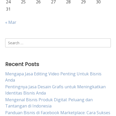
24
25
26
27
28
29
30
31
« Mar
Search
for:
Recent Posts
Mengapa Jasa Editing Video Penting Untuk Bisnis
Anda
Pentingnya Jasa Desain Grafis untuk Meningkatkan
Identitas Bisnis Anda
Mengenal Bisnis Produk Digital: Peluang dan
Tantangan di Indonesia
Panduan Bisnis di Facebook Marketplace: Cara Sukses