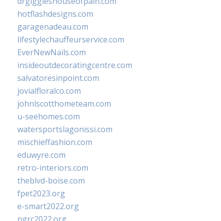
drgiggleshouseofpain.com
hotflashdesigns.com
garagenadeau.com
lifestylechauffeurservice.com
EverNewNails.com
insideoutdecoratingcentre.com
salvatoresinpoint.com
jovialfloralco.com
johnlscotthometeam.com
u-seehomes.com
watersportslagonissi.com
mischieffashion.com
eduwyre.com
retro-interiors.com
theblvd-boise.com
fpet2023.org
e-smart2022.org
ngrc2022.org