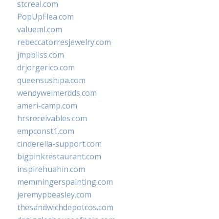
stcreal.com
PopUpFlea.com
valueml.com
rebeccatorresjewelry.com
jmpbliss.com
drjorgerico.com
queensushipa.com
wendyweimerdds.com
ameri-camp.com
hrsreceivables.com
empconst1.com
cinderella-support.com
bigpinkrestaurant.com
inspirehuahin.com
memmingerspainting.com
jeremypbeasley.com
thesandwichdepotcos.com