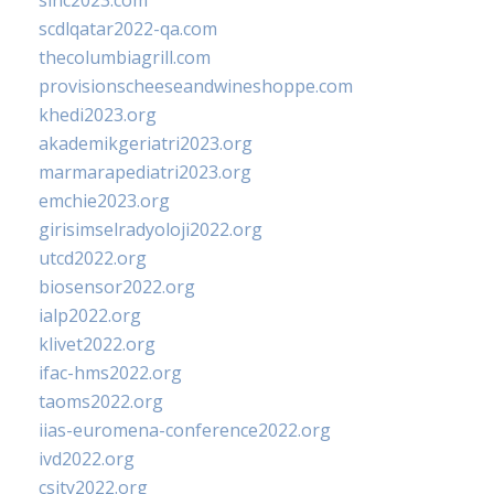
sinc2023.com
scdlqatar2022-qa.com
thecolumbiagrill.com
provisionscheeseandwineshoppe.com
khedi2023.org
akademikgeriatri2023.org
marmarapediatri2023.org
emchie2023.org
girisimselradyoloji2022.org
utcd2022.org
biosensor2022.org
ialp2022.org
klivet2022.org
ifac-hms2022.org
taoms2022.org
iias-euromena-conference2022.org
ivd2022.org
csity2022.org