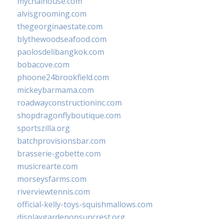
mychaihouse.com
alvisgrooming.com
thegeorginaestate.com
blythewoodseafood.com
paolosdelibangkok.com
bobacove.com
phoone24brookfield.com
mickeybarmama.com
roadwayconstructioninc.com
shopdragonflyboutique.com
sportszilla.org
batchprovisionsbar.com
brasserie-gobette.com
musicrearte.com
morseysfarms.com
riverviewtennis.com
official-kelly-toys-squishmallows.com
displaygardenonsuncrest.org