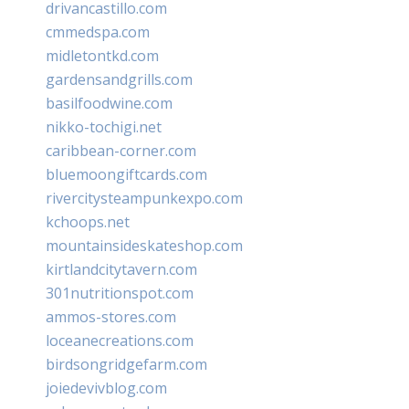
drivancastillo.com
cmmedspa.com
midletontkd.com
gardensandgrills.com
basilfoodwine.com
nikko-tochigi.net
caribbean-corner.com
bluemoongiftcards.com
rivercitysteampunkexpo.com
kchoops.net
mountainsideskateshop.com
kirtlandcitytavern.com
301nutritionspot.com
ammos-stores.com
loceanecreations.com
birdsongridgefarm.com
joiedevivblog.com