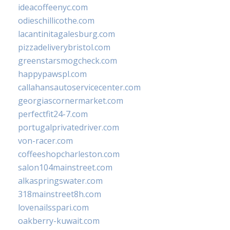
ideacoffeenyc.com
odieschillicothe.com
lacantinitagalesburg.com
pizzadeliverybristol.com
greenstarsmogcheck.com
happypawspl.com
callahansautoservicecenter.com
georgiascornermarket.com
perfectfit24-7.com
portugalprivatedriver.com
von-racer.com
coffeeshopcharleston.com
salon104mainstreet.com
alkaspringswater.com
318mainstreet8h.com
lovenailsspari.com
oakberry-kuwait.com