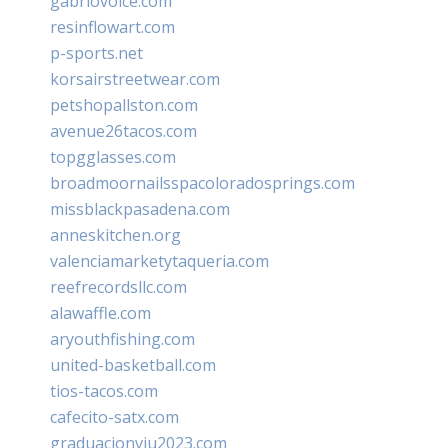
gabriovoice.com
resinflowart.com
p-sports.net
korsairstreetwear.com
petshopallston.com
avenue26tacos.com
topgglasses.com
broadmoornailsspacoloradosprings.com
missblackpasadena.com
anneskitchen.org
valenciamarketytaqueria.com
reefrecordsllc.com
alawaffle.com
aryouthfishing.com
united-basketball.com
tios-tacos.com
cafecito-satx.com
graduacionviu2023.com