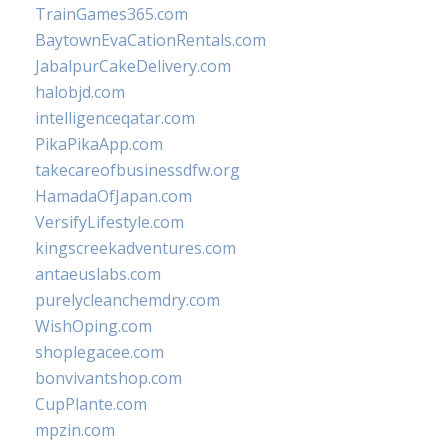
TrainGames365.com
BaytownEvaCationRentals.com
JabalpurCakeDelivery.com
halobjd.com
intelligenceqatar.com
PikaPikaApp.com
takecareofbusinessdfw.org
HamadaOfJapan.com
VersifyLifestyle.com
kingscreekadventures.com
antaeuslabs.com
purelycleanchemdry.com
WishOping.com
shoplegacee.com
bonvivantshop.com
CupPlante.com
mpzin.com