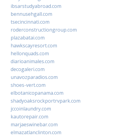
ibsarstudyabroad.com
bennusehgall.com
tsecincinnati.com
roderconstructiongroup.com
plazabatai.com
hawkscayresort.com
hellonquads.com
diarioanimales.com
decogaleri.com
unavozparadios.com
shoes-vert.com
elbotanicopanama.com
shadyoaksrockportrvpark.com
jccoinlaundry.com
kautorepair.com
marjaeswinebar.com
elmazatlanclinton.com