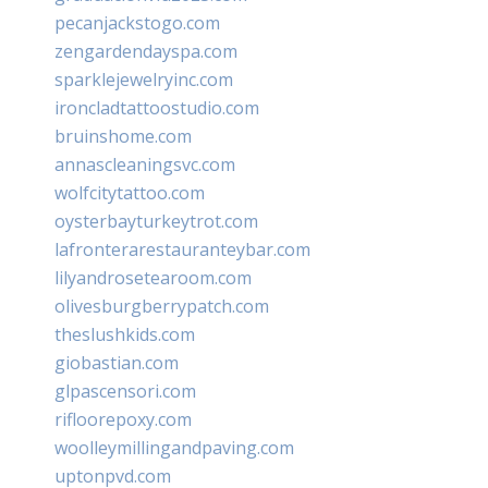
pecanjackstogo.com
zengardendayspa.com
sparklejewelryinc.com
ironcladtattoostudio.com
bruinshome.com
annascleaningsvc.com
wolfcitytattoo.com
oysterbayturkeytrot.com
lafronterarestauranteybar.com
lilyandrosetearoom.com
olivesburgberrypatch.com
theslushkids.com
giobastian.com
glpascensori.com
rifloorepoxy.com
woolleymillingandpaving.com
uptonpvd.com