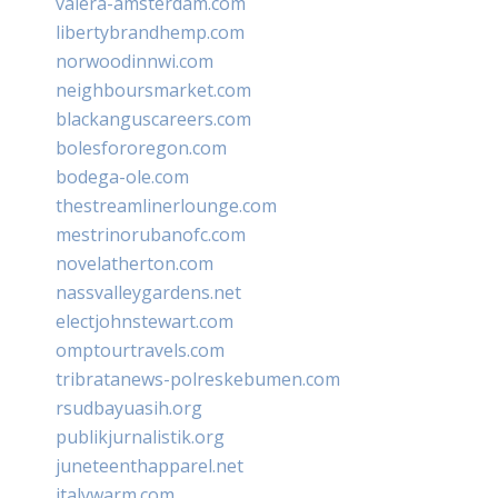
valera-amsterdam.com
libertybrandhemp.com
norwoodinnwi.com
neighboursmarket.com
blackanguscareers.com
bolesfororegon.com
bodega-ole.com
thestreamlinerlounge.com
mestrinorubanofc.com
novelatherton.com
nassvalleygardens.net
electjohnstewart.com
omptourtravels.com
tribratanews-polreskebumen.com
rsudbayuasih.org
publikjurnalistik.org
juneteenthapparel.net
italywarm.com