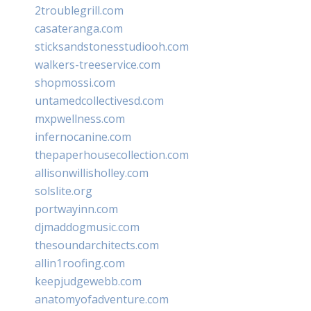
2troublegrill.com
casateranga.com
sticksandstonesstudiooh.com
walkers-treeservice.com
shopmossi.com
untamedcollectivesd.com
mxpwellness.com
infernocanine.com
thepaperhousecollection.com
allisonwillisholley.com
solslite.org
portwayinn.com
djmaddogmusic.com
thesoundarchitects.com
allin1roofing.com
keepjudgewebb.com
anatomyofadventure.com