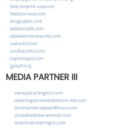
bbq-empire-usa.com
feedstoreva.com
drogopets.com
ediblechalk.com
tabletennisnearme.com
oaksofa.com
soultacohtx.com
capishcaps.com
gpsyfl.org
MEDIA PARTNER III
vwrepairarlington.com
cleaningservicebaltimore-md.com
beckslandscapeandfence.com
vistaaltadelveramendi.com
coastlinecateringnc.com