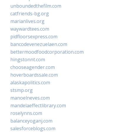
unboundedthefilm.com
catfriends-bg.org
marianlives.org
waywardtees.com
pidfloorsexpress.com
bancodevenezuelaen.com
bettermoodfoodcorporation.com
hingstonnt.com
chooseagender.com
hoverboardssale.com
alaskapolitics.com
stsmp.org
manoelneves.com
mandelaeffectlibrary.com
roselynns.com
balanceyoganj.com
salesforceblogs.com