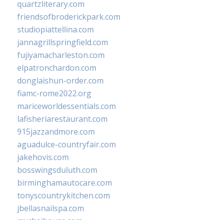
quartzliterary.com
friendsofbroderickpark.com
studiopiattellina.com
jannagrillspringfield.com
fujiyamacharleston.com
elpatronchardon.com
donglaishun-order.com
fiamc-rome2022.org
mariceworldessentials.com
lafisheriarestaurant.com
915jazzandmore.com
aguadulce-countryfair.com
jakehovis.com
bosswingsduluth.com
birminghamautocare.com
tonyscountrykitchen.com
jbellasnailspa.com