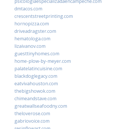
psicologiaespecializadaencampeche.com
dmtacos.com
crescentstreetprinting.com
hornopizza.com
driveadragster.com
hematologa.com
lizaivanov.com
guesttinyhomes.com
home-plow-by-meyer.com
palatelatincuisine.com
blackdoglegacy.com
eatvivahouston.com
thebigshowok.com
chimeandstave.com
greatwallseafoodny.com
theloverose.com
gabriovoice.com
resinflowart.com