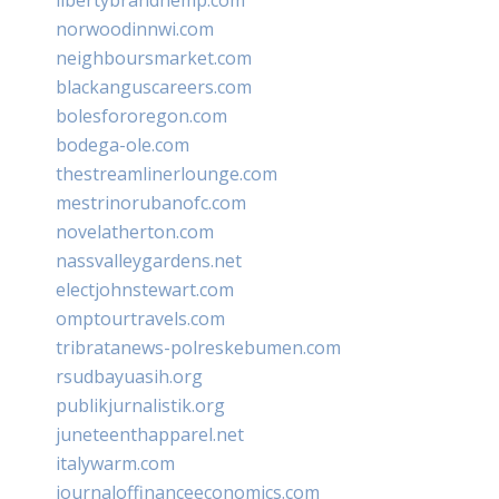
norwoodinnwi.com
neighboursmarket.com
blackanguscareers.com
bolesfororegon.com
bodega-ole.com
thestreamlinerlounge.com
mestrinorubanofc.com
novelatherton.com
nassvalleygardens.net
electjohnstewart.com
omptourtravels.com
tribratanews-polreskebumen.com
rsudbayuasih.org
publikjurnalistik.org
juneteenthapparel.net
italywarm.com
journaloffinanceeconomics.com