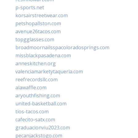
p-sports.net
korsairstreetwear.com
petshopallston.com
avenue26tacos.com
topgglasses.com
broadmoornailsspacoloradosprings.com
missblackpasadena.com
anneskitchen.org
valenciamarketytaqueria.com
reefrecordsllc.com
alawaffle.com
aryouthfishing.com
united-basketball.com
tios-tacos.com
cafecito-satx.com
graduacionviu2023.com
pecanjackstogo.com