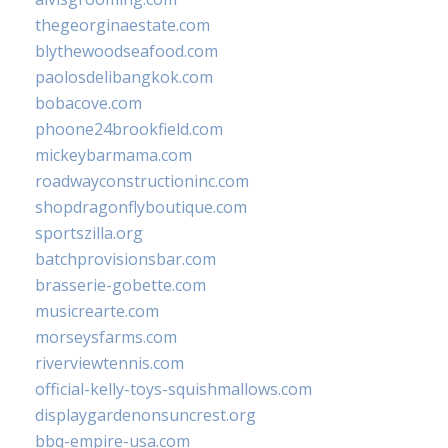
thegeorginaestate.com
blythewoodseafood.com
paolosdelibangkok.com
bobacove.com
phoone24brookfield.com
mickeybarmama.com
roadwayconstructioninc.com
shopdragonflyboutique.com
sportszilla.org
batchprovisionsbar.com
brasserie-gobette.com
musicrearte.com
morseysfarms.com
riverviewtennis.com
official-kelly-toys-squishmallows.com
displaygardenonsuncrest.org
bbq-empire-usa.com