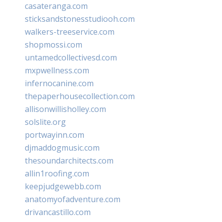
casateranga.com
sticksandstonesstudiooh.com
walkers-treeservice.com
shopmossi.com
untamedcollectivesd.com
mxpwellness.com
infernocanine.com
thepaperhousecollection.com
allisonwillisholley.com
solslite.org
portwayinn.com
djmaddogmusic.com
thesoundarchitects.com
allin1roofing.com
keepjudgewebb.com
anatomyofadventure.com
drivancastillo.com