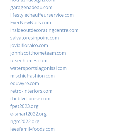
garagenadeau.com
lifestylechauffeurservice.com
EverNewNails.com
insideoutdecoratingcentre.com
salvatoresinpoint.com
jovialfloralco.com
johnlscotthometeam.com
u-seehomes.com
watersportslagonissi.com
mischieffashion.com
eduwyre.com
retro-interiors.com
theblvd-boise.com
fpet2023.org
e-smart2022.org
ngrc2022.org
leesfamilyfoods.com