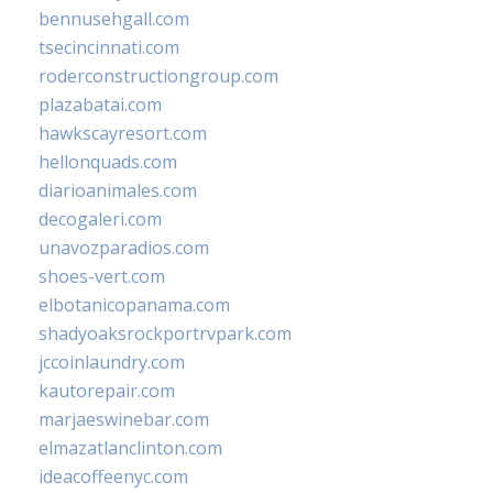
bennusehgall.com
tsecincinnati.com
roderconstructiongroup.com
plazabatai.com
hawkscayresort.com
hellonquads.com
diarioanimales.com
decogaleri.com
unavozparadios.com
shoes-vert.com
elbotanicopanama.com
shadyoaksrockportrvpark.com
jccoinlaundry.com
kautorepair.com
marjaeswinebar.com
elmazatlanclinton.com
ideacoffeenyc.com