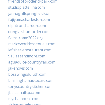
friendsofbroderickpark.com
studiopiattellina.com
jannagrillspringfield.com
fujiyamacharleston.com
elpatronchardon.com
donglaishun-order.com
fiamc-rome2022.org
mariceworldessentials.com
lafisheriarestaurant.com
915jazzandmore.com
aguadulce-countryfair.com
jakehovis.com
bosswingsduluth.com
birminghamautocare.com
tonyscountrykitchen.com
jbellasnailspa.com
mychaihouse.com
alvisgrooming.com