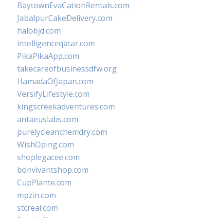
BaytownEvaCationRentals.com
JabalpurCakeDelivery.com
halobjd.com
intelligenceqatar.com
PikaPikaApp.com
takecareofbusinessdfw.org
HamadaOfJapan.com
VersifyLifestyle.com
kingscreekadventures.com
antaeuslabs.com
purelycleanchemdry.com
WishOping.com
shoplegacee.com
bonvivantshop.com
CupPlante.com
mpzin.com
stcreal.com