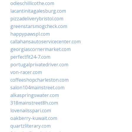
odieschillicothe.com
lacantinitagalesburg.com
pizzadeliverybristol.com
greenstarsmogcheck.com
happypawspl.com
callahansautoservicecenter.com
georgiascornermarket.com
perfectfit24-7.com
portugalprivatedriver.com
von-racer.com
coffeeshopcharleston.com
salon104mainstreet.com
alkaspringswater.com
318mainstreet8h.com
lovenailsspari.com
oakberry-kuwait.com
quartzliterary.com