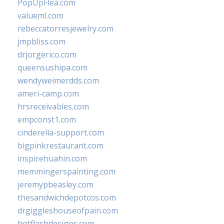
PopUpFlea.com
valueml.com
rebeccatorresjewelry.com
jmpbliss.com
drjorgerico.com
queensushipa.com
wendyweimerdds.com
ameri-camp.com
hrsreceivables.com
empconst1.com
cinderella-support.com
bigpinkrestaurant.com
inspirehuahin.com
memmingerspainting.com
jeremypbeasley.com
thesandwichdepotcos.com
drgiggleshouseofpain.com
hotflashdesigns.com