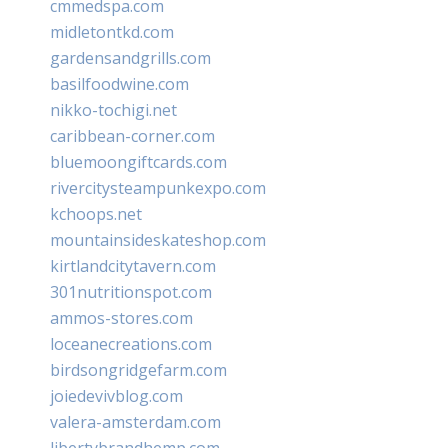
cmmedspa.com
midletontkd.com
gardensandgrills.com
basilfoodwine.com
nikko-tochigi.net
caribbean-corner.com
bluemoongiftcards.com
rivercitysteampunkexpo.com
kchoops.net
mountainsideskateshop.com
kirtlandcitytavern.com
301nutritionspot.com
ammos-stores.com
loceanecreations.com
birdsongridgefarm.com
joiedevivblog.com
valera-amsterdam.com
libertybrandhemp.com