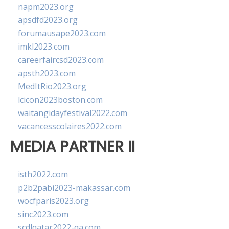
napm2023.org
apsdfd2023.org
forumausape2023.com
imkl2023.com
careerfaircsd2023.com
apsth2023.com
MedItRio2023.org
lcicon2023boston.com
waitangidayfestival2022.com
vacancesscolaires2022.com
MEDIA PARTNER II
isth2022.com
p2b2pabi2023-makassar.com
wocfparis2023.org
sinc2023.com
scdlqatar2022-qa.com