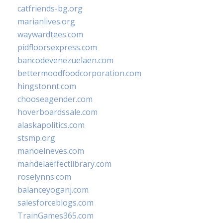
catfriends-bg.org
marianlives.org
waywardtees.com
pidfloorsexpress.com
bancodevenezuelaen.com
bettermoodfoodcorporation.com
hingstonnt.com
chooseagender.com
hoverboardssale.com
alaskapolitics.com
stsmp.org
manoelneves.com
mandelaeffectlibrary.com
roselynns.com
balanceyoganj.com
salesforceblogs.com
TrainGames365.com