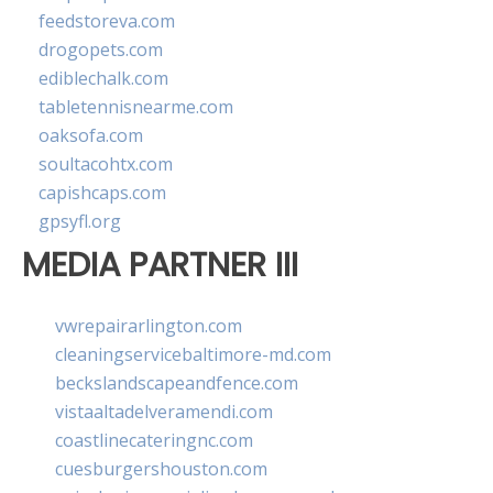
feedstoreva.com
drogopets.com
ediblechalk.com
tabletennisnearme.com
oaksofa.com
soultacohtx.com
capishcaps.com
gpsyfl.org
MEDIA PARTNER III
vwrepairarlington.com
cleaningservicebaltimore-md.com
beckslandscapeandfence.com
vistaaltadelveramendi.com
coastlinecateringnc.com
cuesburgershouston.com