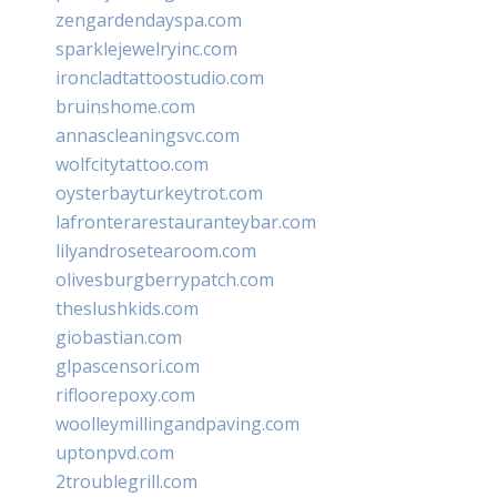
zengardendayspa.com
sparklejewelryinc.com
ironcladtattoostudio.com
bruinshome.com
annascleaningsvc.com
wolfcitytattoo.com
oysterbayturkeytrot.com
lafronterarestauranteybar.com
lilyandrosetearoom.com
olivesburgberrypatch.com
theslushkids.com
giobastian.com
glpascensori.com
rifloorepoxy.com
woolleymillingandpaving.com
uptonpvd.com
2troublegrill.com