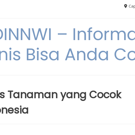
Cap
NNWI – Informas
snis Bisa Anda C
nis Tanaman yang Cocok
onesia