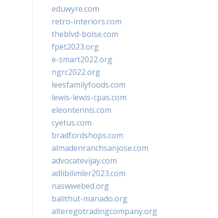
eduwyre.com
retro-interiors.com
theblvd-boise.com
fpet2023.org
e-smart2022.org
ngrc2022.org
leesfamilyfoods.com
lewis-lewis-cpas.com
eleontennis.com
cyetus.com
bradfordshops.com
almadenranchsanjose.com
advocatevijay.com
adlibilimler2023.com
naswwebed.org
balithut-manado.org
alteregotradingcompany.org