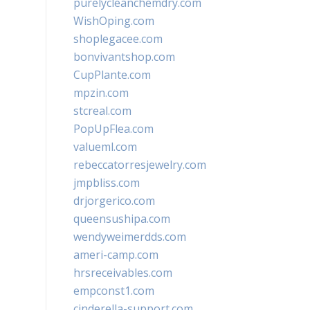
purelycleanchemdry.com
WishOping.com
shoplegacee.com
bonvivantshop.com
CupPlante.com
mpzin.com
stcreal.com
PopUpFlea.com
valueml.com
rebeccatorresjewelry.com
jmpbliss.com
drjorgerico.com
queensushipa.com
wendyweimerdds.com
ameri-camp.com
hrsreceivables.com
empconst1.com
cinderella-support.com