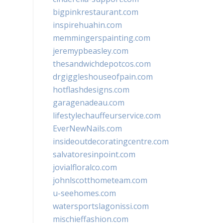
bigpinkrestaurant.com
inspirehuahin.com
memmingerspainting.com
jeremypbeasley.com
thesandwichdepotcos.com
drgiggleshouseofpain.com
hotflashdesigns.com
garagenadeau.com
lifestylechauffeurservice.com
EverNewNails.com
insideoutdecoratingcentre.com
salvatoresinpoint.com
jovialfloralco.com
johnlscotthometeam.com
u-seehomes.com
watersportslagonissi.com
mischieffashion.com