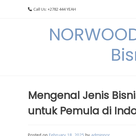
Skip
Call Us: +2782 444 YEAH
to
content
NORWOODI
Bi
Mengenal Jenis Bis
untuk Pemula di Ind
Posted on
February 18, 2025
by
adminnor