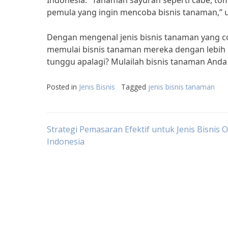
Indonesia. “Tanaman sayuran seperti cabe, to
pemula yang ingin mencoba bisnis tanaman,” u
Dengan mengenal jenis bisnis tanaman yang c
memulai bisnis tanaman mereka dengan lebih p
tunggu apalagi? Mulailah bisnis tanaman Anda
Posted in
Jenis Bisnis
Tagged
jenis bisnis tanaman
Post
Strategi Pemasaran Efektif untuk Jenis Bisnis O
Indonesia
navigation