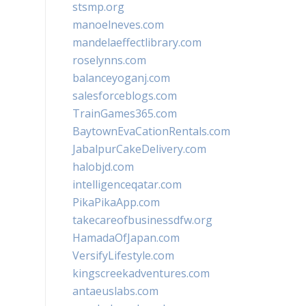
stsmp.org
manoelneves.com
mandelaeffectlibrary.com
roselynns.com
balanceyoganj.com
salesforceblogs.com
TrainGames365.com
BaytownEvaCationRentals.com
JabalpurCakeDelivery.com
halobjd.com
intelligenceqatar.com
PikaPikaApp.com
takecareofbusinessdfw.org
HamadaOfJapan.com
VersifyLifestyle.com
kingscreekadventures.com
antaeuslabs.com