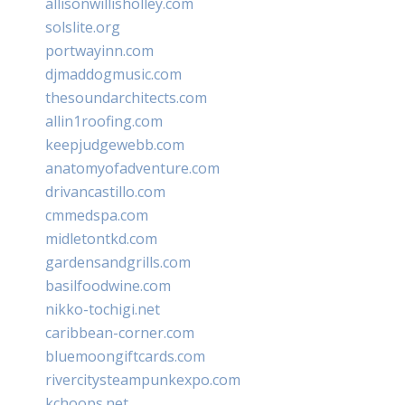
allisonwillisholley.com
solslite.org
portwayinn.com
djmaddogmusic.com
thesoundarchitects.com
allin1roofing.com
keepjudgewebb.com
anatomyofadventure.com
drivancastillo.com
cmmedspa.com
midletontkd.com
gardensandgrills.com
basilfoodwine.com
nikko-tochigi.net
caribbean-corner.com
bluemoongiftcards.com
rivercitysteampunkexpo.com
kchoops.net