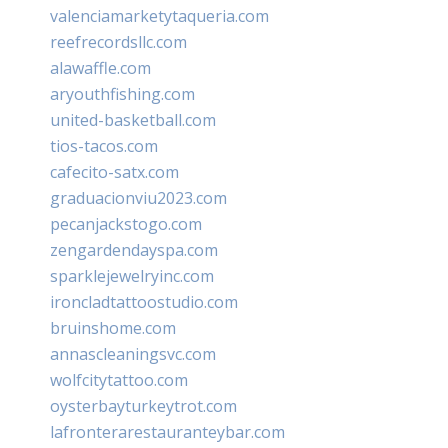
valenciamarketytaqueria.com
reefrecordsllc.com
alawaffle.com
aryouthfishing.com
united-basketball.com
tios-tacos.com
cafecito-satx.com
graduacionviu2023.com
pecanjackstogo.com
zengardendayspa.com
sparklejewelryinc.com
ironcladtattoostudio.com
bruinshome.com
annascleaningsvc.com
wolfcitytattoo.com
oysterbayturkeytrot.com
lafronterarestauranteybar.com