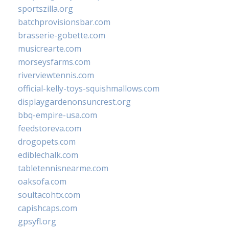
sportszilla.org
batchprovisionsbar.com
brasserie-gobette.com
musicrearte.com
morseysfarms.com
riverviewtennis.com
official-kelly-toys-squishmallows.com
displaygardenonsuncrest.org
bbq-empire-usa.com
feedstoreva.com
drogopets.com
ediblechalk.com
tabletennisnearme.com
oaksofa.com
soultacohtx.com
capishcaps.com
gpsyfl.org