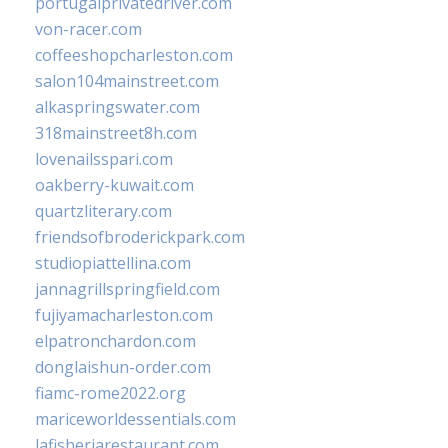
portugalprivatedriver.com
von-racer.com
coffeeshopcharleston.com
salon104mainstreet.com
alkaspringswater.com
318mainstreet8h.com
lovenailsspari.com
oakberry-kuwait.com
quartzliterary.com
friendsofbroderickpark.com
studiopiattellina.com
jannagrillspringfield.com
fujiyamacharleston.com
elpatronchardon.com
donglaishun-order.com
fiamc-rome2022.org
mariceworldessentials.com
lafisheriarestaurant.com