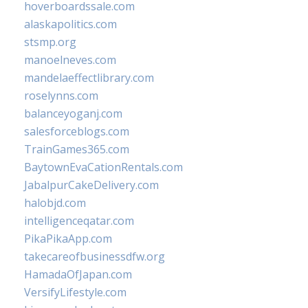
hoverboardssale.com
alaskapolitics.com
stsmp.org
manoelneves.com
mandelaeffectlibrary.com
roselynns.com
balanceyoganj.com
salesforceblogs.com
TrainGames365.com
BaytownEvaCationRentals.com
JabalpurCakeDelivery.com
halobjd.com
intelligenceqatar.com
PikaPikaApp.com
takecareofbusinessdfw.org
HamadaOfJapan.com
VersifyLifestyle.com