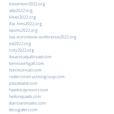
biosensor2022.org
ialp2022.org
klivet2022.org
ifac-hms2022.org
taoms2022.org
iias-euromena-conference2022.org
ivd2022.org
csity2022.org
ibsarstudyabroad.com
bennusehgall.com
tsecincinnati.com
roderconstructiongroup.com
plazabatai.com
hawkscayresort.com
hellonquads.com
diarioanimales.com
decogaleri.com