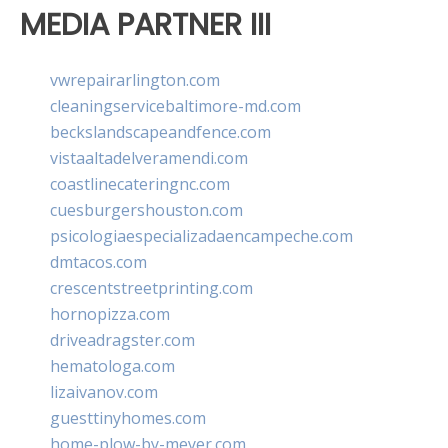
MEDIA PARTNER III
vwrepairarlington.com
cleaningservicebaltimore-md.com
beckslandscapeandfence.com
vistaaltadelveramendi.com
coastlinecateringnc.com
cuesburgershouston.com
psicologiaespecializadaencampeche.com
dmtacos.com
crescentstreetprinting.com
hornopizza.com
driveadragster.com
hematologa.com
lizaivanov.com
guesttinyhomes.com
home-plow-by-meyer.com