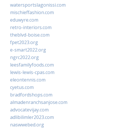
watersportslagonissi.com
mischieffashion.com
eduwyre.com
retro-interiors.com
theblvd-boise.com
fpet2023.org
e-smart2022.org
ngrc2022.org
leesfamilyfoods.com
lewis-lewis-cpas.com
eleontennis.com
cyetus.com
bradfordshops.com
almadenranchsanjose.com
advocatevijay.com
adlibilimler2023.com
naswwebed.org