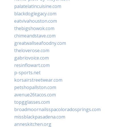
palatelatincuisine.com
blackdoglegacy.com
eatvivahouston.com
thebigshowok.com
chimeandstave.com
greatwallseafoodny.com
theloverose.com
gabriovoice.com
resinflowart.com
p-sports.net
korsairstreetwear.com
petshopallston.com
avenue26tacos.com
topgglasses.com
broadmoornailsspacoloradosprings.com
missblackpasadena.com
anneskitchen.org