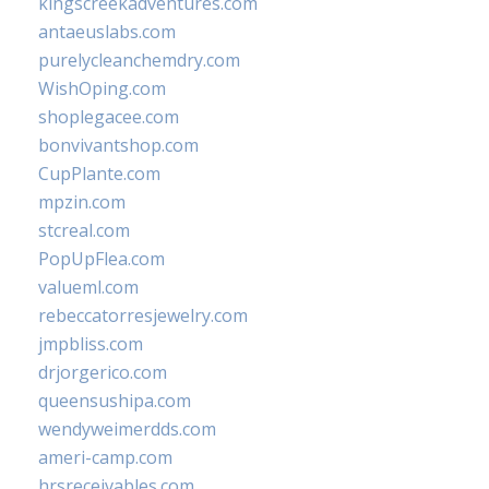
kingscreekadventures.com
antaeuslabs.com
purelycleanchemdry.com
WishOping.com
shoplegacee.com
bonvivantshop.com
CupPlante.com
mpzin.com
stcreal.com
PopUpFlea.com
valueml.com
rebeccatorresjewelry.com
jmpbliss.com
drjorgerico.com
queensushipa.com
wendyweimerdds.com
ameri-camp.com
hrsreceivables.com