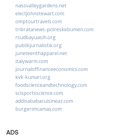
nassvalleygardens.net
electjohnstewart.com
omptourtravels.com
tribratanews-polreskebumen.com
rsudbayuasih.org
publikjurnalistik.org
juneteenthapparel.net
italywarm.com
journaloffinanceeconomics.com
kvk-kumari.org
foodscienceandtechnology.com
scisportsscience.com
addisababacuisineaz.com
burgerimcamas.com
ADS