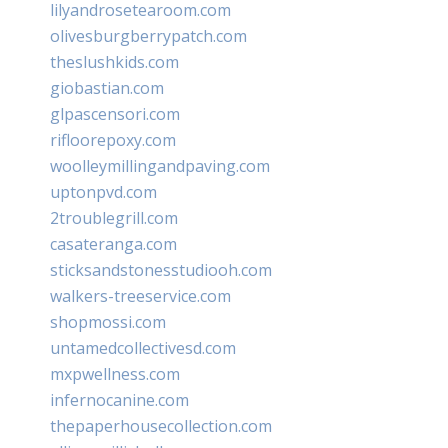
lilyandrosetearoom.com
olivesburgberrypatch.com
theslushkids.com
giobastian.com
glpascensori.com
rifloorepoxy.com
woolleymillingandpaving.com
uptonpvd.com
2troublegrill.com
casateranga.com
sticksandstonesstudiooh.com
walkers-treeservice.com
shopmossi.com
untamedcollectivesd.com
mxpwellness.com
infernocanine.com
thepaperhousecollection.com