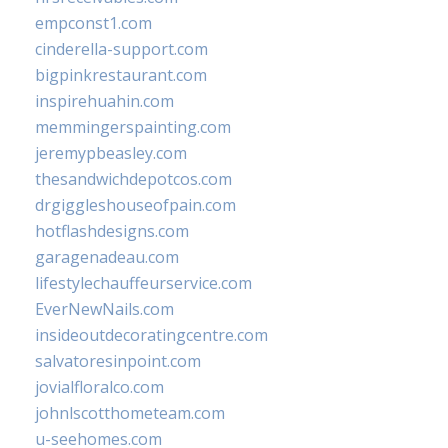
empconst1.com
cinderella-support.com
bigpinkrestaurant.com
inspirehuahin.com
memmingerspainting.com
jeremypbeasley.com
thesandwichdepotcos.com
drgiggleshouseofpain.com
hotflashdesigns.com
garagenadeau.com
lifestylechauffeurservice.com
EverNewNails.com
insideoutdecoratingcentre.com
salvatoresinpoint.com
jovialfloralco.com
johnlscotthometeam.com
u-seehomes.com