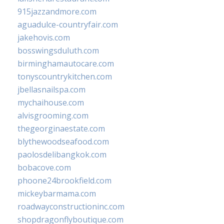
915jazzandmore.com
aguadulce-countryfair.com
jakehovis.com
bosswingsduluth.com
birminghamautocare.com
tonyscountrykitchen.com
jbellasnailspa.com
mychaihouse.com
alvisgrooming.com
thegeorginaestate.com
blythewoodseafood.com
paolosdelibangkok.com
bobacove.com
phoone24brookfield.com
mickeybarmama.com
roadwayconstructioninc.com
shopdragonflyboutique.com