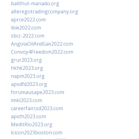
balithut-manado.org
alteregotradingcompany.org
aprce2022.com
ibie2022.com
sbcc-2022.com
AngolaOilAndGas2022.com
Convoy4Freedom2022.com
grur2023.org
hkhk2023.org
napm2023.org
apsdfd2023.org
forumausape2023.com
imkl2023.com
careerfaircsd2023.com
apsth2023.com
MedItRio2023.org
lcicon2023boston.com