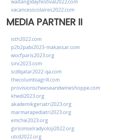
waitangidayfestival2022.com
vacancesscolaires2022.com
MEDIA PARTNER II
isth2022.com
p2b2pabi2023-makassar.com
wocfparis2023.org
sinc2023.com
scdlqatar2022-qa.com
thecolumbiagrill.com
provisionscheeseandwineshoppe.com
khedi2023.org
akademikgeriatri2023.org
marmarapediatri2023.org
emchie2023.org
girisimselradyoloji2022.org
utcd2022.org