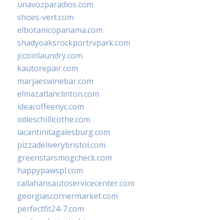
unavozparadios.com
shoes-vert.com
elbotanicopanama.com
shadyoaksrockportrvpark.com
jccoinlaundry.com
kautorepair.com
marjaeswinebar.com
elmazatlanclinton.com
ideacoffeenyc.com
odieschillicothe.com
lacantinitagalesburg.com
pizzadeliverybristol.com
greenstarsmogcheck.com
happypawspl.com
callahansautoservicecenter.com
georgiascornermarket.com
perfectfit24-7.com