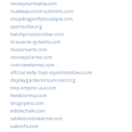
mickeybarmama.com
roadwayconstructioninc.com
shopdragonflyboutique.com
sportszilla.org
batchprovisionsbar.com
brasserie-gobette.com
musicrearte.com
morseysfarms.com
riverviewtennis.com
official-kelly-toys-squishmallows.com
displaygardenonsuncrest.org
bbq-empire-usa.com
feedstoreva.com
drogopets.com
ediblechalk.com
tabletennisnearme.com
oaksofa.com