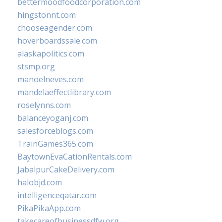
bettermoodfoodcorporation.com
hingstonnt.com
chooseagender.com
hoverboardssale.com
alaskapolitics.com
stsmp.org
manoelneves.com
mandelaeffectlibrary.com
roselynns.com
balanceyoganj.com
salesforceblogs.com
TrainGames365.com
BaytownEvaCationRentals.com
JabalpurCakeDelivery.com
halobjd.com
intelligenceqatar.com
PikaPikaApp.com
takecareofbusinessdfw.org