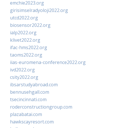
emchie2023.org
girisimselradyoloji2022.org
utcd2022.org
biosensor2022.org
ialp2022.org
klivet2022.org
ifac-hms2022.org
taoms2022.org
iias-euromena-conference2022.org
ivd2022.org
csity2022.org
ibsarstudyabroad.com
bennusehgall.com
tsecincinnati.com
roderconstructiongroup.com
plazabatai.com
hawkscayresort.com