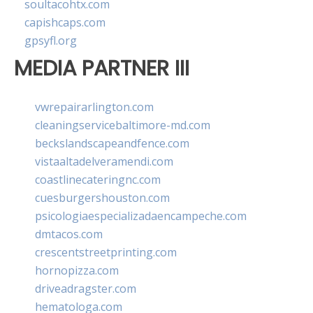
soultacohtx.com
capishcaps.com
gpsyfl.org
MEDIA PARTNER III
vwrepairarlington.com
cleaningservicebaltimore-md.com
beckslandscapeandfence.com
vistaaltadelveramendi.com
coastlinecateringnc.com
cuesburgershouston.com
psicologiaespecializadaencampeche.com
dmtacos.com
crescentstreetprinting.com
hornopizza.com
driveadragster.com
hematologa.com