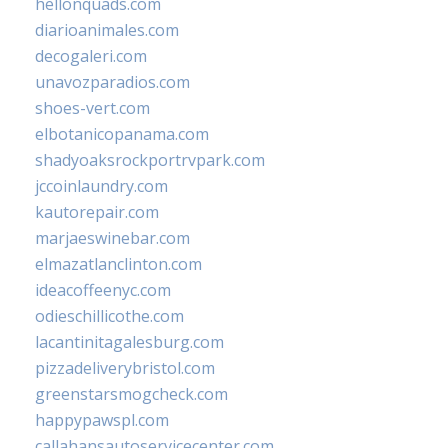
hellonquads.com
diarioanimales.com
decogaleri.com
unavozparadios.com
shoes-vert.com
elbotanicopanama.com
shadyoaksrockportrvpark.com
jccoinlaundry.com
kautorepair.com
marjaeswinebar.com
elmazatlanclinton.com
ideacoffeenyc.com
odieschillicothe.com
lacantinitagalesburg.com
pizzadeliverybristol.com
greenstarsmogcheck.com
happypawspl.com
callahansautoservicecenter.com