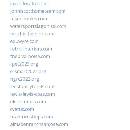
jovialfloralco.com
johnlscotthometeam.com
u-seehomes.com
watersportslagonissi.com
mischieffashion.com
eduwyre.com
retro-interiors.com
theblvd-boise.com
fpet2023.org
e-smart2022.org
ngrc2022.org
leesfamilyfoods.com
lewis-lewis-cpas.com
eleontennis.com
cyetus.com
bradfordshops.com
almadenranchsanjose.com