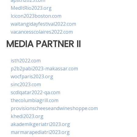
apsth2023.com
MedItRio2023.org
lcicon2023boston.com
waitangidayfestival2022.com
vacancesscolaires2022.com
MEDIA PARTNER II
isth2022.com
p2b2pabi2023-makassar.com
wocfparis2023.org
sinc2023.com
scdlqatar2022-qa.com
thecolumbiagrill.com
provisionscheeseandwineshoppe.com
khedi2023.org
akademikgeriatri2023.org
marmarapediatri2023.org