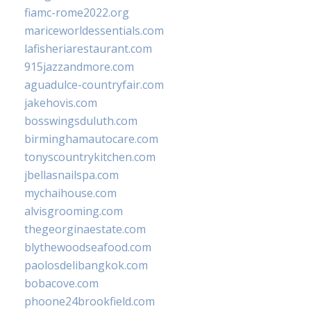
fiamc-rome2022.org
mariceworldessentials.com
lafisheriarestaurant.com
915jazzandmore.com
aguadulce-countryfair.com
jakehovis.com
bosswingsduluth.com
birminghamautocare.com
tonyscountrykitchen.com
jbellasnailspa.com
mychaihouse.com
alvisgrooming.com
thegeorginaestate.com
blythewoodseafood.com
paolosdelibangkok.com
bobacove.com
phoone24brookfield.com