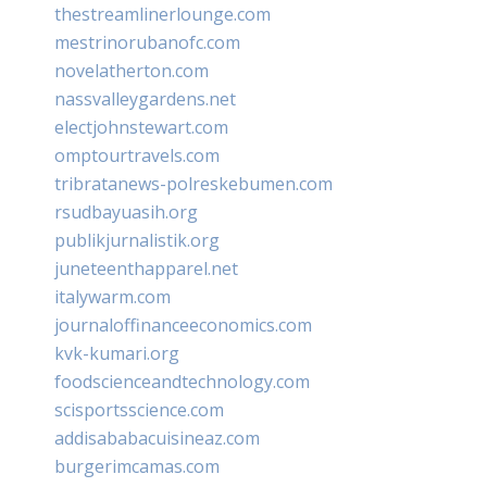
thestreamlinerlounge.com
mestrinorubanofc.com
novelatherton.com
nassvalleygardens.net
electjohnstewart.com
omptourtravels.com
tribratanews-polreskebumen.com
rsudbayuasih.org
publikjurnalistik.org
juneteenthapparel.net
italywarm.com
journaloffinanceeconomics.com
kvk-kumari.org
foodscienceandtechnology.com
scisportsscience.com
addisababacuisineaz.com
burgerimcamas.com