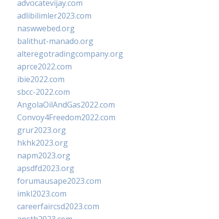
advocatevijay.com
adlibilimler2023.com
naswwebed.org
balithut-manado.org
alteregotradingcompany.org
aprce2022.com
ibie2022.com
sbcc-2022.com
AngolaOilAndGas2022.com
Convoy4Freedom2022.com
grur2023.org
hkhk2023.org
napm2023.org
apsdfd2023.org
forumausape2023.com
imkl2023.com
careerfaircsd2023.com