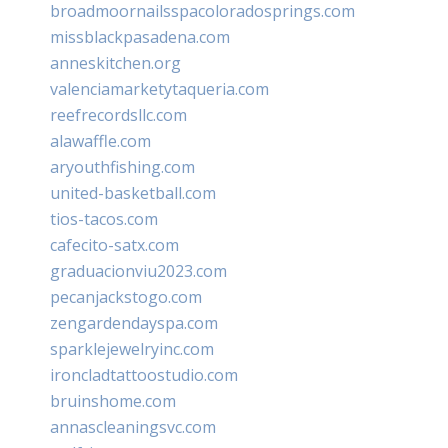
broadmoornailsspacoloradosprings.com
missblackpasadena.com
anneskitchen.org
valenciamarketytaqueria.com
reefrecordsllc.com
alawaffle.com
aryouthfishing.com
united-basketball.com
tios-tacos.com
cafecito-satx.com
graduacionviu2023.com
pecanjackstogo.com
zengardendayspa.com
sparklejewelryinc.com
ironcladtattoostudio.com
bruinshome.com
annascleaningsvc.com