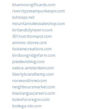
bluemoongiftcards.com
rivercitysteampunkexpo.com
kchoops.net
mountainsideskateshop.com
kirtlandcitytavern.com
301nutritionspot.com
ammos-stores.com
loceanecreations.com
birdsongridgefarm.com
joiedevivblog.com
valera-amsterdam.com
libertybrandhemp.com
norwoodinnwi.com
neighboursmarket.com
blackanguscareers.com
bolesfororegon.com
bodega-ole.com