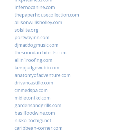
infernocanine.com
thepaperhousecollection.com
allisonwillisholley.com
solslite.org
portwayinn.com
djmaddogmusic.com
thesoundarchitects.com
allin1roofing.com
keepjudgewebb.com
anatomyofadventure.com
drivancastillo.com
cmmedspa.com
midletontkd.com
gardensandgrills.com
basilfoodwine.com
nikko-tochigi.net
caribbean-corner.com