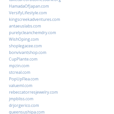
HamadaOfJapan.com
VersifyLifestyle.com
kingscreekadventures.com
antaeuslabs.com
purelycleanchemdry.com
WishOping.com
shoplegacee.com
bonvivantshop.com
CupPlante.com
mpzin.com
stcreal.com
PopUpFlea.com
valueml.com
rebeccatorresjewelry.com
jmpbliss.com
drjorgerico.com
queensushipa.com