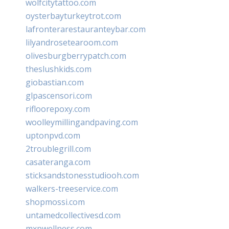
wolfcitytattoo.com
oysterbayturkeytrot.com
lafronterarestauranteybar.com
lilyandrosetearoom.com
olivesburgberrypatch.com
theslushkids.com
giobastian.com
glpascensori.com
rifloorepoxy.com
woolleymillingandpaving.com
uptonpvd.com
2troublegrill.com
casateranga.com
sticksandstonesstudiooh.com
walkers-treeservice.com
shopmossi.com
untamedcollectivesd.com
mxpwellness.com