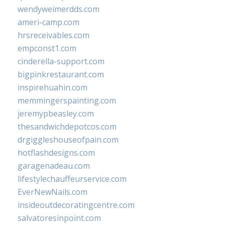
wendyweimerdds.com
ameri-camp.com
hrsreceivables.com
empconst1.com
cinderella-support.com
bigpinkrestaurant.com
inspirehuahin.com
memmingerspainting.com
jeremypbeasley.com
thesandwichdepotcos.com
drgiggleshouseofpain.com
hotflashdesigns.com
garagenadeau.com
lifestylechauffeurservice.com
EverNewNails.com
insideoutdecoratingcentre.com
salvatoresinpoint.com