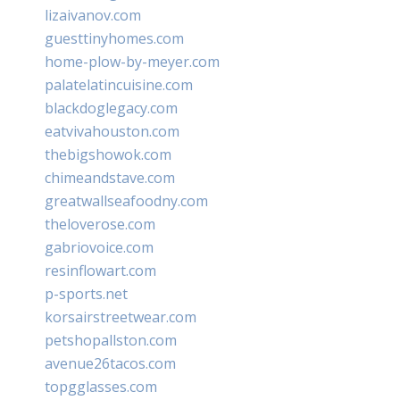
lizaivanov.com
guesttinyhomes.com
home-plow-by-meyer.com
palatelatincuisine.com
blackdoglegacy.com
eatvivahouston.com
thebigshowok.com
chimeandstave.com
greatwallseafoodny.com
theloverose.com
gabriovoice.com
resinflowart.com
p-sports.net
korsairstreetwear.com
petshopallston.com
avenue26tacos.com
topgglasses.com