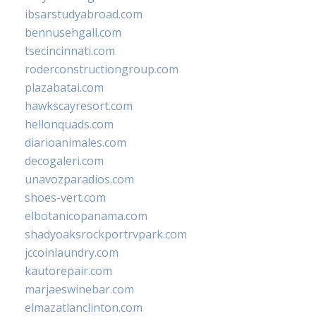
ibsarstudyabroad.com
bennusehgall.com
tsecincinnati.com
roderconstructiongroup.com
plazabatai.com
hawkscayresort.com
hellonquads.com
diarioanimales.com
decogaleri.com
unavozparadios.com
shoes-vert.com
elbotanicopanama.com
shadyoaksrockportrvpark.com
jccoinlaundry.com
kautorepair.com
marjaeswinebar.com
elmazatlanclinton.com