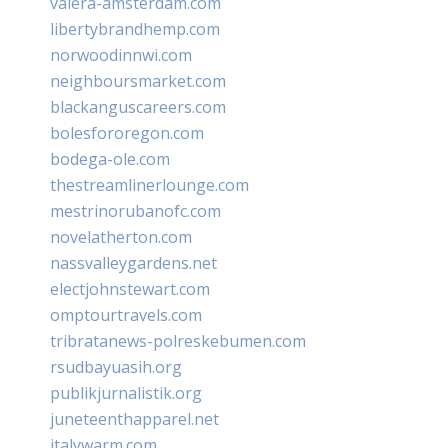
valera-amsterdam.com
libertybrandhemp.com
norwoodinnwi.com
neighboursmarket.com
blackanguscareers.com
bolesfororegon.com
bodega-ole.com
thestreamlinerlounge.com
mestrinorubanofc.com
novelatherton.com
nassvalleygardens.net
electjohnstewart.com
omptourtravels.com
tribratanews-polreskebumen.com
rsudbayuasih.org
publikjurnalistik.org
juneteenthapparel.net
italywarm.com