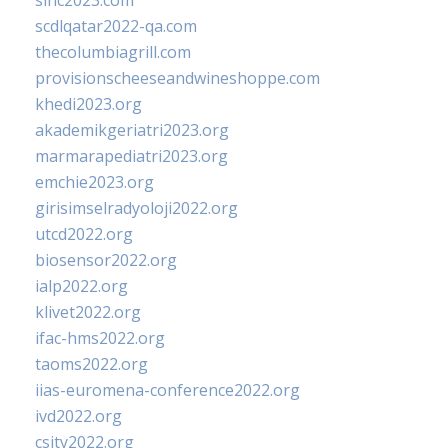
sinc2023.com
scdlqatar2022-qa.com
thecolumbiagrill.com
provisionscheeseandwineshoppe.com
khedi2023.org
akademikgeriatri2023.org
marmarapediatri2023.org
emchie2023.org
girisimselradyoloji2022.org
utcd2022.org
biosensor2022.org
ialp2022.org
klivet2022.org
ifac-hms2022.org
taoms2022.org
iias-euromena-conference2022.org
ivd2022.org
csity2022.org