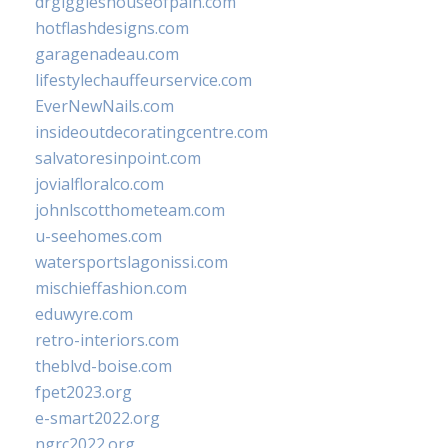
drgiggleshouseofpain.com
hotflashdesigns.com
garagenadeau.com
lifestylechauffeurservice.com
EverNewNails.com
insideoutdecoratingcentre.com
salvatoresinpoint.com
jovialfloralco.com
johnlscotthometeam.com
u-seehomes.com
watersportslagonissi.com
mischieffashion.com
eduwyre.com
retro-interiors.com
theblvd-boise.com
fpet2023.org
e-smart2022.org
ngrc2022.org