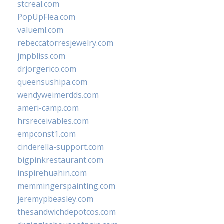
stcreal.com
PopUpFlea.com
valueml.com
rebeccatorresjewelry.com
jmpbliss.com
drjorgerico.com
queensushipa.com
wendyweimerdds.com
ameri-camp.com
hrsreceivables.com
empconst1.com
cinderella-support.com
bigpinkrestaurant.com
inspirehuahin.com
memmingerspainting.com
jeremypbeasley.com
thesandwichdepotcos.com