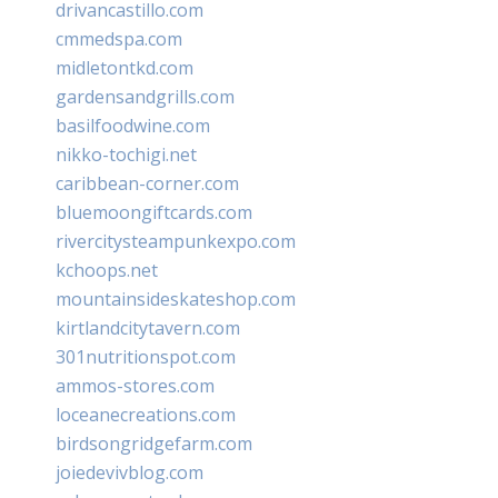
drivancastillo.com
cmmedspa.com
midletontkd.com
gardensandgrills.com
basilfoodwine.com
nikko-tochigi.net
caribbean-corner.com
bluemoongiftcards.com
rivercitysteampunkexpo.com
kchoops.net
mountainsideskateshop.com
kirtlandcitytavern.com
301nutritionspot.com
ammos-stores.com
loceanecreations.com
birdsongridgefarm.com
joiedevivblog.com