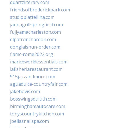
quartzliterary.com
friendsofbroderickpark.com
studiopiattellina.com
jannagrillspringfield.com
fujiyamacharleston.com
elpatronchardon.com
donglaishun-order.com
fiamc-rome2022.org
mariceworldessentials.com
lafisheriarestaurant.com
915jazzandmore.com
aguadulce-countryfair.com
jakehovis.com
bosswingsduluth.com
birminghamautocare.com
tonyscountrykitchen.com
jbellasnailspa.com