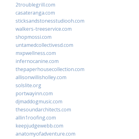
2troublegrill.com
casateranga.com
sticksandstonesstudiooh.com
walkers-treeservice.com
shopmossi.com
untamedcollectivesd.com
mxpwellness.com
infernocanine.com
thepaperhousecollection.com
allisonwillisholley.com
solslite.org
portwayinn.com
djmaddogmusic.com
thesoundarchitects.com
allin1roofing.com
keepjudgewebb.com
anatomyofadventure.com