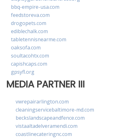
bbq-empire-usa.com
feedstoreva.com
drogopets.com
ediblechalk.com
tabletennisnearme.com
oaksofa.com
soultacohtx.com
capishcaps.com
gpsyfl.org
MEDIA PARTNER III
vwrepairarlington.com
cleaningservicebaltimore-md.com
beckslandscapeandfence.com
vistaaltadelveramendi.com
coastlinecateringnc.com