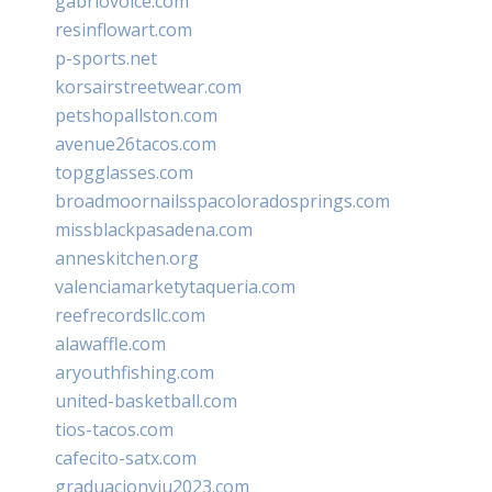
gabriovoice.com
resinflowart.com
p-sports.net
korsairstreetwear.com
petshopallston.com
avenue26tacos.com
topgglasses.com
broadmoornailsspacoloradosprings.com
missblackpasadena.com
anneskitchen.org
valenciamarketytaqueria.com
reefrecordsllc.com
alawaffle.com
aryouthfishing.com
united-basketball.com
tios-tacos.com
cafecito-satx.com
graduacionviu2023.com