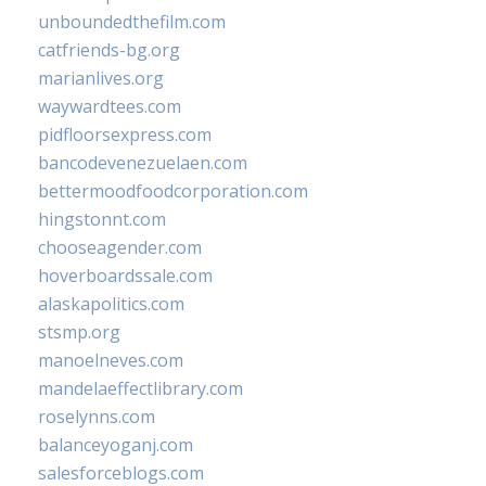
unboundedthefilm.com
catfriends-bg.org
marianlives.org
waywardtees.com
pidfloorsexpress.com
bancodevenezuelaen.com
bettermoodfoodcorporation.com
hingstonnt.com
chooseagender.com
hoverboardssale.com
alaskapolitics.com
stsmp.org
manoelneves.com
mandelaeffectlibrary.com
roselynns.com
balanceyoganj.com
salesforceblogs.com