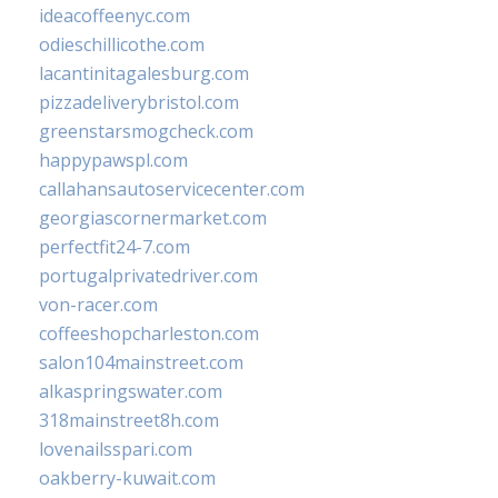
ideacoffeenyc.com
odieschillicothe.com
lacantinitagalesburg.com
pizzadeliverybristol.com
greenstarsmogcheck.com
happypawspl.com
callahansautoservicecenter.com
georgiascornermarket.com
perfectfit24-7.com
portugalprivatedriver.com
von-racer.com
coffeeshopcharleston.com
salon104mainstreet.com
alkaspringswater.com
318mainstreet8h.com
lovenailsspari.com
oakberry-kuwait.com