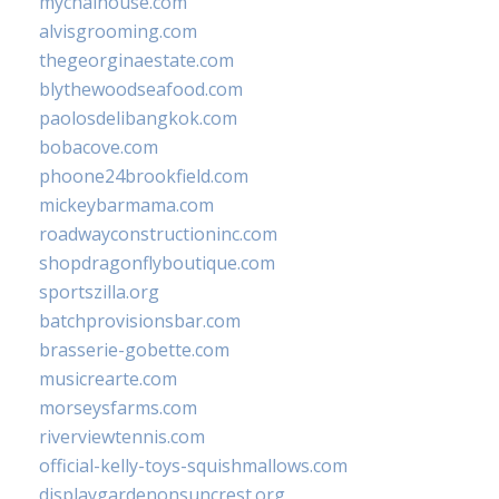
mychaihouse.com
alvisgrooming.com
thegeorginaestate.com
blythewoodseafood.com
paolosdelibangkok.com
bobacove.com
phoone24brookfield.com
mickeybarmama.com
roadwayconstructioninc.com
shopdragonflyboutique.com
sportszilla.org
batchprovisionsbar.com
brasserie-gobette.com
musicrearte.com
morseysfarms.com
riverviewtennis.com
official-kelly-toys-squishmallows.com
displaygardenonsuncrest.org