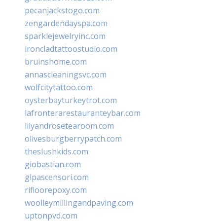
pecanjackstogo.com
zengardendayspa.com
sparklejewelryinc.com
ironcladtattoostudio.com
bruinshome.com
annascleaningsvc.com
wolfcitytattoo.com
oysterbayturkeytrot.com
lafronterarestauranteybar.com
lilyandrosetearoom.com
olivesburgberrypatch.com
theslushkids.com
giobastian.com
glpascensori.com
rifloorepoxy.com
woolleymillingandpaving.com
uptonpvd.com