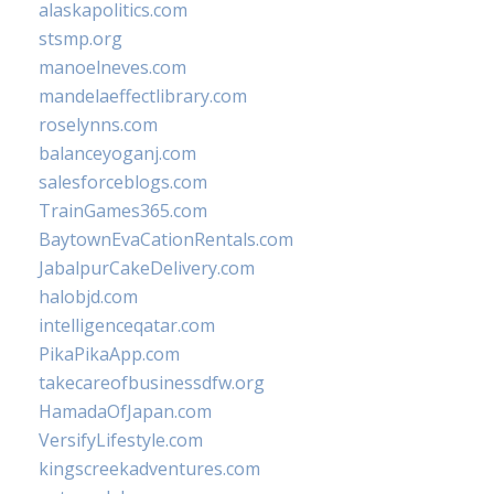
alaskapolitics.com
stsmp.org
manoelneves.com
mandelaeffectlibrary.com
roselynns.com
balanceyoganj.com
salesforceblogs.com
TrainGames365.com
BaytownEvaCationRentals.com
JabalpurCakeDelivery.com
halobjd.com
intelligenceqatar.com
PikaPikaApp.com
takecareofbusinessdfw.org
HamadaOfJapan.com
VersifyLifestyle.com
kingscreekadventures.com