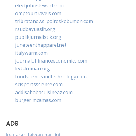
electjohnstewart.com
omptourtravels.com
tribratanews-polreskebumen.com
rsudbayuasih.org
publikjurnalistik.org
juneteenthapparel.net
italywarm.com
journaloffinanceeconomics.com
kvk-kumari.org
foodscienceandtechnology.com
scisportsscience.com
addisababacuisineaz.com
burgerimcamas.com
ADS
keluaran taiwan hari ini