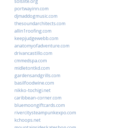
solslite.org
portwayinn.com
djmaddogmusic.com
thesoundarchitects.com
allin1roofing.com
keepjudgewebb.com
anatomyofadventure.com
drivancastillo.com
cmmedspa.com
midletontkd.com
gardensandgrills.com
basilfoodwine.com
nikko-tochigi.net
caribbean-corner.com
bluemoongiftcards.com
rivercitysteampunkexpo.com
kchoops.net
mountainsideskateshop.com