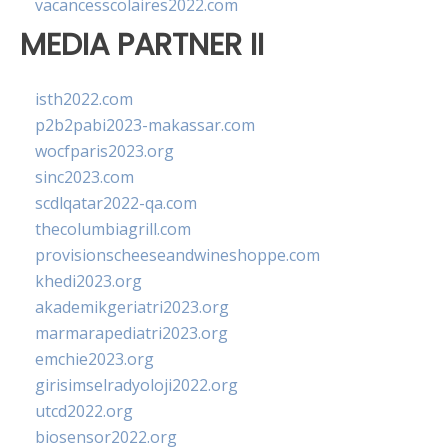
vacancesscolaires2022.com
MEDIA PARTNER II
isth2022.com
p2b2pabi2023-makassar.com
wocfparis2023.org
sinc2023.com
scdlqatar2022-qa.com
thecolumbiagrill.com
provisionscheeseandwineshoppe.com
khedi2023.org
akademikgeriatri2023.org
marmarapediatri2023.org
emchie2023.org
girisimselradyoloji2022.org
utcd2022.org
biosensor2022.org