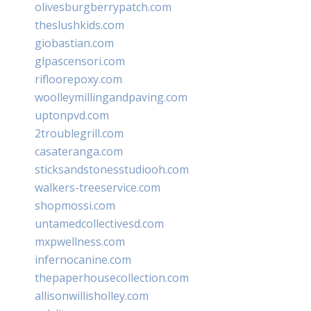
olivesburgberrypatch.com
theslushkids.com
giobastian.com
glpascensori.com
rifloorepoxy.com
woolleymillingandpaving.com
uptonpvd.com
2troublegrill.com
casateranga.com
sticksandstonesstudiooh.com
walkers-treeservice.com
shopmossi.com
untamedcollectivesd.com
mxpwellness.com
infernocanine.com
thepaperhousecollection.com
allisonwillisholley.com