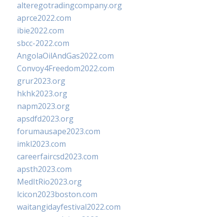
alteregotradingcompany.org
aprce2022.com
ibie2022.com
sbcc-2022.com
AngolaOilAndGas2022.com
Convoy4Freedom2022.com
grur2023.org
hkhk2023.org
napm2023.org
apsdfd2023.org
forumausape2023.com
imkl2023.com
careerfaircsd2023.com
apsth2023.com
MedItRio2023.org
lcicon2023boston.com
waitangidayfestival2022.com