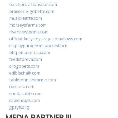
batchprovisionsbar.com
brasserie-gobette.com
musicrearte.com
morseysfarms.com
riverviewtennis.com
official-kelly-toys-squishmallows.com
displaygardenonsuncrest.org
bbq-empire-usa.com
feedstoreva.com
drogopets.com
ediblechalk.com
tabletennisnearme.com
oaksofa.com
soultacohtx.com
capishcaps.com
gpsyfl.org
MEDIA PARTNER III