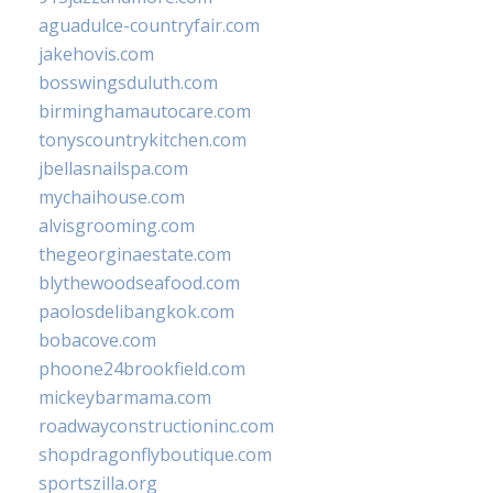
aguadulce-countryfair.com
jakehovis.com
bosswingsduluth.com
birminghamautocare.com
tonyscountrykitchen.com
jbellasnailspa.com
mychaihouse.com
alvisgrooming.com
thegeorginaestate.com
blythewoodseafood.com
paolosdelibangkok.com
bobacove.com
phoone24brookfield.com
mickeybarmama.com
roadwayconstructioninc.com
shopdragonflyboutique.com
sportszilla.org