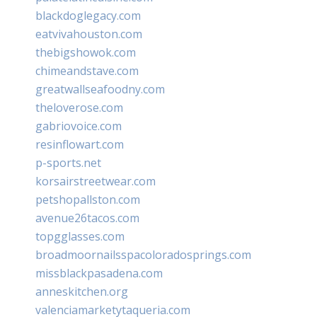
blackdoglegacy.com
eatvivahouston.com
thebigshowok.com
chimeandstave.com
greatwallseafoodny.com
theloverose.com
gabriovoice.com
resinflowart.com
p-sports.net
korsairstreetwear.com
petshopallston.com
avenue26tacos.com
topgglasses.com
broadmoornailsspacoloradosprings.com
missblackpasadena.com
anneskitchen.org
valenciamarketytaqueria.com