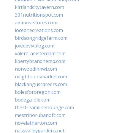
kirtlandcitytavern.com
301nutritionspot.com
ammos-stores.com
loceanecreations.com
birdsongridgefarm.com
joiedevivblog.com
valera-amsterdam.com
libertybrandhemp.com
norwoodinnwi.com
neighboursmarket.com
blackanguscareers.com
bolesfororegon.com
bodega-ole.com
thestreamlinerlounge.com
mestrinorubanofc.com
novelatherton.com
nassvalleygardens.net