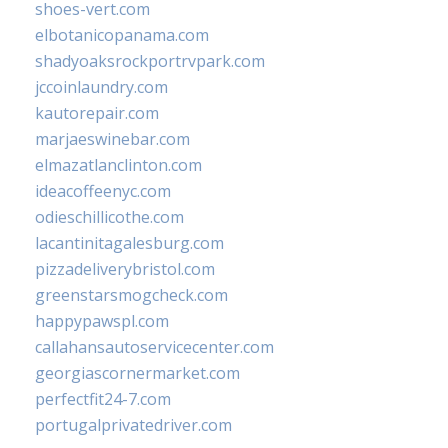
shoes-vert.com
elbotanicopanama.com
shadyoaksrockportrvpark.com
jccoinlaundry.com
kautorepair.com
marjaeswinebar.com
elmazatlanclinton.com
ideacoffeenyc.com
odieschillicothe.com
lacantinitagalesburg.com
pizzadeliverybristol.com
greenstarsmogcheck.com
happypawspl.com
callahansautoservicecenter.com
georgiascornermarket.com
perfectfit24-7.com
portugalprivatedriver.com