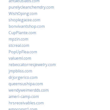
antaeuslabs.com
purelycleanchemdry.com
WishOping.com
shoplegacee.com
bonvivantshop.com
CupPlante.com
mpzin.com
stcreal.com
PopUpFlea.com
valueml.com
rebeccatorresjewelry.com
jmpbliss.com
drjorgerico.com
queensushipa.com
wendyweimerdds.com
ameri-camp.com
hrsreceivables.com
empconst1.com