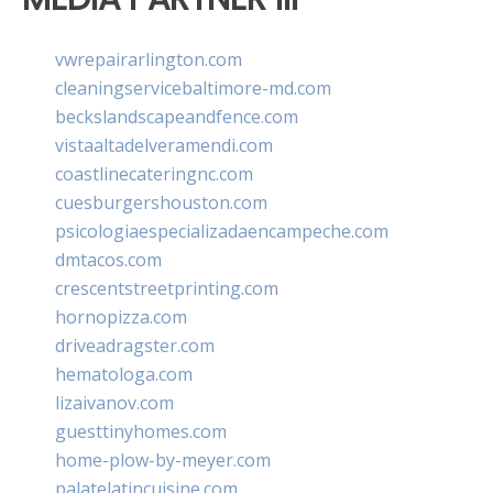
vwrepairarlington.com
cleaningservicebaltimore-md.com
beckslandscapeandfence.com
vistaaltadelveramendi.com
coastlinecateringnc.com
cuesburgershouston.com
psicologiaespecializadaencampeche.com
dmtacos.com
crescentstreetprinting.com
hornopizza.com
driveadragster.com
hematologa.com
lizaivanov.com
guesttinyhomes.com
home-plow-by-meyer.com
palatelatincuisine.com