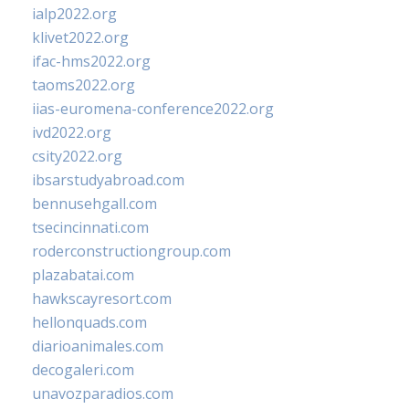
ialp2022.org
klivet2022.org
ifac-hms2022.org
taoms2022.org
iias-euromena-conference2022.org
ivd2022.org
csity2022.org
ibsarstudyabroad.com
bennusehgall.com
tsecincinnati.com
roderconstructiongroup.com
plazabatai.com
hawkscayresort.com
hellonquads.com
diarioanimales.com
decogaleri.com
unavozparadios.com