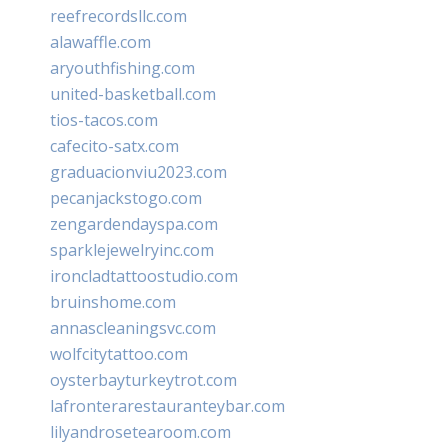
reefrecordsllc.com
alawaffle.com
aryouthfishing.com
united-basketball.com
tios-tacos.com
cafecito-satx.com
graduacionviu2023.com
pecanjackstogo.com
zengardendayspa.com
sparklejewelryinc.com
ironcladtattoostudio.com
bruinshome.com
annascleaningsvc.com
wolfcitytattoo.com
oysterbayturkeytrot.com
lafronterarestauranteybar.com
lilyandrosetearoom.com