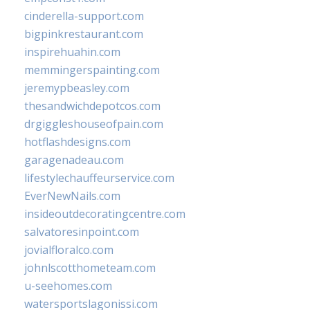
cinderella-support.com
bigpinkrestaurant.com
inspirehuahin.com
memmingerspainting.com
jeremypbeasley.com
thesandwichdepotcos.com
drgiggleshouseofpain.com
hotflashdesigns.com
garagenadeau.com
lifestylechauffeurservice.com
EverNewNails.com
insideoutdecoratingcentre.com
salvatoresinpoint.com
jovialfloralco.com
johnlscotthometeam.com
u-seehomes.com
watersportslagonissi.com