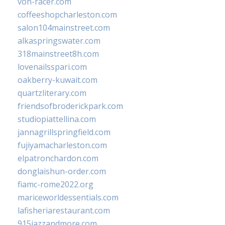
von-racer.com
coffeeshopcharleston.com
salon104mainstreet.com
alkaspringswater.com
318mainstreet8h.com
lovenailsspari.com
oakberry-kuwait.com
quartzliterary.com
friendsofbroderickpark.com
studiopiattellina.com
jannagrillspringfield.com
fujiyamacharleston.com
elpatronchardon.com
donglaishun-order.com
fiamc-rome2022.org
mariceworldessentials.com
lafisheriarestaurant.com
915jazzandmore.com