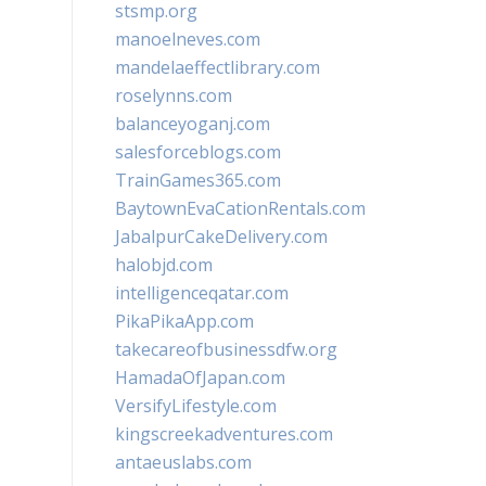
stsmp.org
manoelneves.com
mandelaeffectlibrary.com
roselynns.com
balanceyoganj.com
salesforceblogs.com
TrainGames365.com
BaytownEvaCationRentals.com
JabalpurCakeDelivery.com
halobjd.com
intelligenceqatar.com
PikaPikaApp.com
takecareofbusinessdfw.org
HamadaOfJapan.com
VersifyLifestyle.com
kingscreekadventures.com
antaeuslabs.com