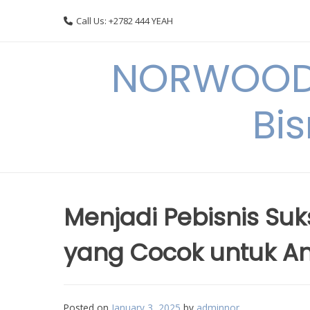
Skip
Call Us: +2782 444 YEAH
to
content
NORWOODI
Bi
Menjadi Pebisnis Su
yang Cocok untuk A
Posted on
January 3, 2025
by
adminnor