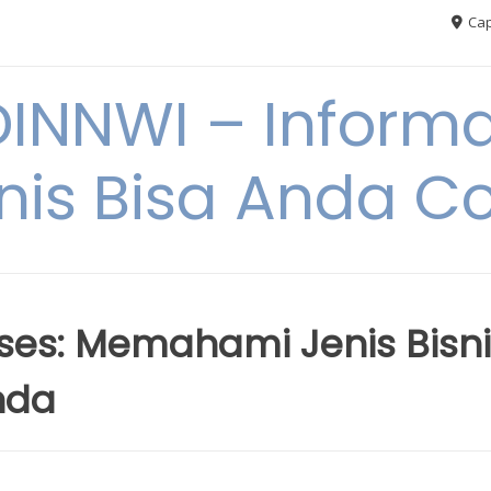
Cap
NNWI – Informas
snis Bisa Anda C
kses: Memahami Jenis Bisn
nda