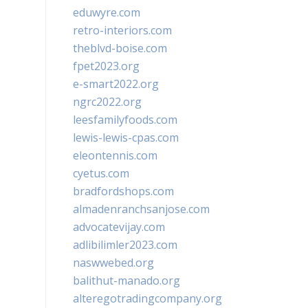
eduwyre.com
retro-interiors.com
theblvd-boise.com
fpet2023.org
e-smart2022.org
ngrc2022.org
leesfamilyfoods.com
lewis-lewis-cpas.com
eleontennis.com
cyetus.com
bradfordshops.com
almadenranchsanjose.com
advocatevijay.com
adlibilimler2023.com
naswwebed.org
balithut-manado.org
alteregotradingcompany.org