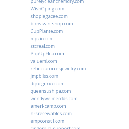
purelycleanchemdry.com
WishOping.com
shoplegacee.com
bonvivantshop.com
CupPlante.com
mpzin.com
stcreal.com
PopUpFlea.com
valueml.com
rebeccatorresjewelry.com
jmpbliss.com
drjorgerico.com
queensushipa.com
wendyweimerdds.com
ameri-camp.com
hrsreceivables.com
empconst1.com
cinderella-support.com