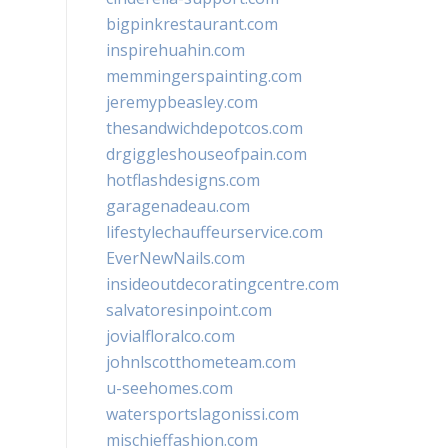
bigpinkrestaurant.com
inspirehuahin.com
memmingerspainting.com
jeremypbeasley.com
thesandwichdepotcos.com
drgiggleshouseofpain.com
hotflashdesigns.com
garagenadeau.com
lifestylechauffeurservice.com
EverNewNails.com
insideoutdecoratingcentre.com
salvatoresinpoint.com
jovialfloralco.com
johnlscotthometeam.com
u-seehomes.com
watersportslagonissi.com
mischieffashion.com