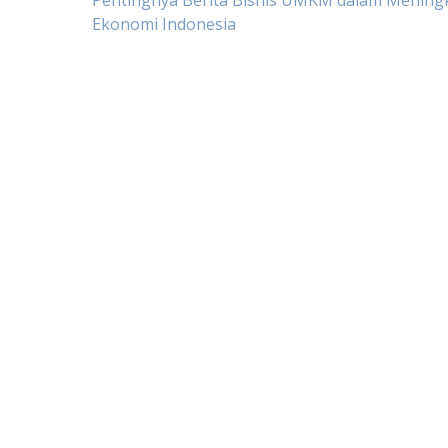
Post
Pentingnya Berita Bisnis UMKM dalam Mening
Ekonomi Indonesia
navigation