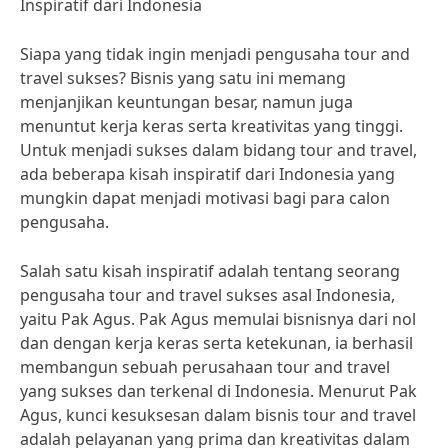
Inspiratif dari Indonesia
Siapa yang tidak ingin menjadi pengusaha tour and
travel sukses? Bisnis yang satu ini memang
menjanjikan keuntungan besar, namun juga
menuntut kerja keras serta kreativitas yang tinggi.
Untuk menjadi sukses dalam bidang tour and travel,
ada beberapa kisah inspiratif dari Indonesia yang
mungkin dapat menjadi motivasi bagi para calon
pengusaha.
Salah satu kisah inspiratif adalah tentang seorang
pengusaha tour and travel sukses asal Indonesia,
yaitu Pak Agus. Pak Agus memulai bisnisnya dari nol
dan dengan kerja keras serta ketekunan, ia berhasil
membangun sebuah perusahaan tour and travel
yang sukses dan terkenal di Indonesia. Menurut Pak
Agus, kunci kesuksesan dalam bisnis tour and travel
adalah pelayanan yang prima dan kreativitas dalam