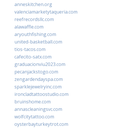
anneskitchen.org
valenciamarketytaqueria.com
reefrecordsllc.com
alawaffle.com
aryouthfishing.com
united-basketball.com
tios-tacos.com
cafecito-satx.com
graduacionviu2023.com
pecanjackstogo.com
zengardendayspa.com
sparklejewelryinc.com
ironcladtattoostudio.com
bruinshome.com
annascleaningsvc.com
wolfcitytattoo.com
oysterbayturkeytrot.com