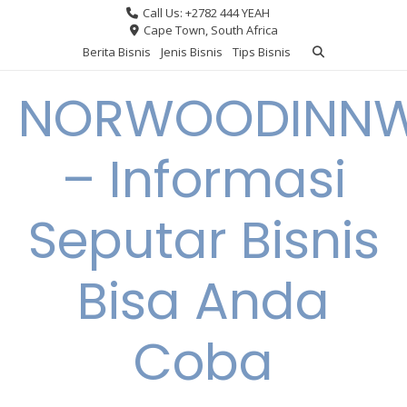
Skip
Call Us: +2782 444 YEAH
to
Cape Town, South Africa
content
Berita Bisnis
Jenis Bisnis
Tips Bisnis
NORWOODINNW
– Informasi
Seputar Bisnis
Bisa Anda
Coba