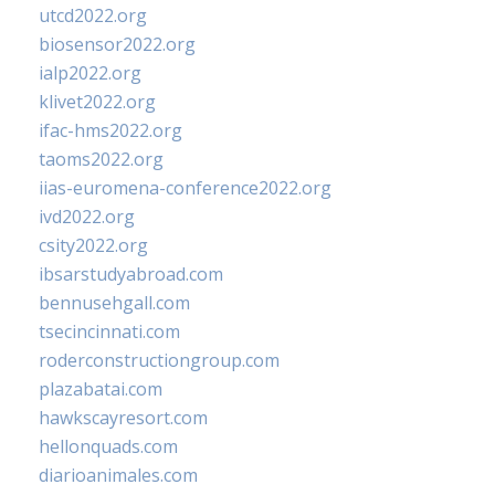
utcd2022.org
biosensor2022.org
ialp2022.org
klivet2022.org
ifac-hms2022.org
taoms2022.org
iias-euromena-conference2022.org
ivd2022.org
csity2022.org
ibsarstudyabroad.com
bennusehgall.com
tsecincinnati.com
roderconstructiongroup.com
plazabatai.com
hawkscayresort.com
hellonquads.com
diarioanimales.com