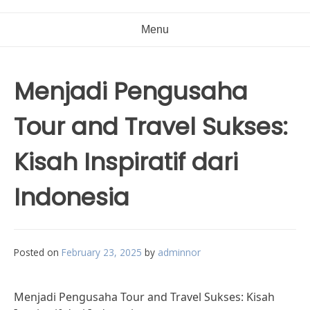
Menu
Menjadi Pengusaha
Tour and Travel Sukses:
Kisah Inspiratif dari
Indonesia
Posted on
February 23, 2025
by
adminnor
Menjadi Pengusaha Tour and Travel Sukses: Kisah