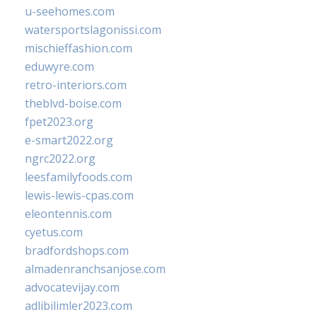
u-seehomes.com
watersportslagonissi.com
mischieffashion.com
eduwyre.com
retro-interiors.com
theblvd-boise.com
fpet2023.org
e-smart2022.org
ngrc2022.org
leesfamilyfoods.com
lewis-lewis-cpas.com
eleontennis.com
cyetus.com
bradfordshops.com
almadenranchsanjose.com
advocatevijay.com
adlibilimler2023.com