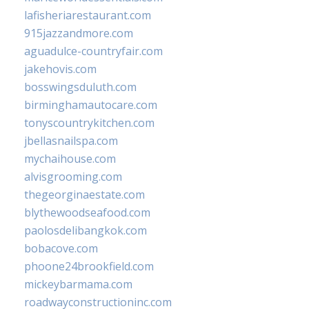
lafisheriarestaurant.com
915jazzandmore.com
aguadulce-countryfair.com
jakehovis.com
bosswingsduluth.com
birminghamautocare.com
tonyscountrykitchen.com
jbellasnailspa.com
mychaihouse.com
alvisgrooming.com
thegeorginaestate.com
blythewoodseafood.com
paolosdelibangkok.com
bobacove.com
phoone24brookfield.com
mickeybarmama.com
roadwayconstructioninc.com