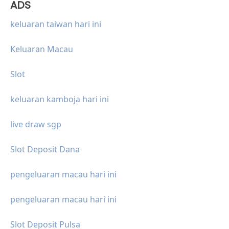
ADS
keluaran taiwan hari ini
Keluaran Macau
Slot
keluaran kamboja hari ini
live draw sgp
Slot Deposit Dana
pengeluaran macau hari ini
pengeluaran macau hari ini
Slot Deposit Pulsa