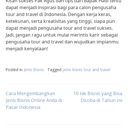
Kisah sukses Pak Agus dan tips dari Bapak Hadi tentu
dapat menjadi inspirasi bagi para calon pengusaha
tour and travel di Indonesia. Dengan kerja keras,
ketekunan, serta kreativitas yang tinggi, siapa pun
dapat menjadi pengusaha tour and travel sukses.
Jadi, jangan ragu untuk mulai merintis karir sebagai
pengusaha tour and travel dan wujudkan impianmu
menjadi kenyataan!
Posted in
Jenis Bisnis
Tagged
jenis bisnis tour and travel
Post
Cara Mengembangkan
10 Ide Bisnis yang Bisa
Jenis Bisnis Online Anda di
Dicoba di Tahun Ini
Pasar Indonesia
navigation