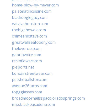
home-plow-by-meyer.com
palatelatincuisine.com
blackdoglegacy.com
eatvivahouston.com
thebigshowok.com
chimeandstave.com
greatwallseafoodny.com
theloverose.com
gabriovoice.com
resinflowart.com
p-sports.net
korsairstreetwear.com
petshopallston.com
avenue26tacos.com
topgglasses.com
broadmoornailsspacoloradosprings.com
missblackpasadena.com