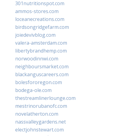
301nutritionspot.com
ammos-stores.com
loceanecreations.com
birdsongridgefarm.com
joiedevivblog.com
valera-amsterdam.com
libertybrandhemp.com
norwoodinnwi.com
neighboursmarket.com
blackanguscareers.com
bolesfororegon.com
bodega-ole.com
thestreamlinerlounge.com
mestrinorubanofc.com
novelatherton.com
nassvalleygardens.net
electjohnstewart.com