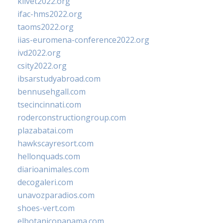
klivet2022.org
ifac-hms2022.org
taoms2022.org
iias-euromena-conference2022.org
ivd2022.org
csity2022.org
ibsarstudyabroad.com
bennusehgall.com
tsecincinnati.com
roderconstructiongroup.com
plazabatai.com
hawkscayresort.com
hellonquads.com
diarioanimales.com
decogaleri.com
unavozparadios.com
shoes-vert.com
elbotanicopanama.com