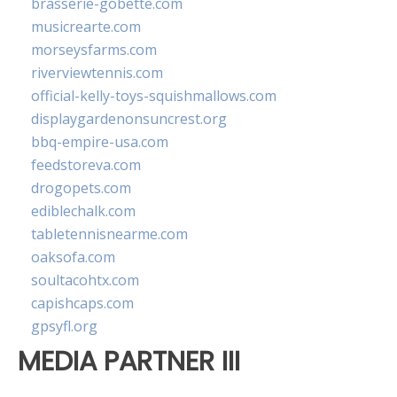
brasserie-gobette.com
musicrearte.com
morseysfarms.com
riverviewtennis.com
official-kelly-toys-squishmallows.com
displaygardenonsuncrest.org
bbq-empire-usa.com
feedstoreva.com
drogopets.com
ediblechalk.com
tabletennisnearme.com
oaksofa.com
soultacohtx.com
capishcaps.com
gpsyfl.org
MEDIA PARTNER III