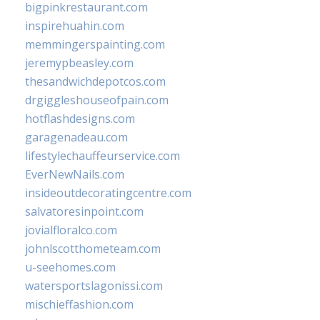
bigpinkrestaurant.com
inspirehuahin.com
memmingerspainting.com
jeremypbeasley.com
thesandwichdepotcos.com
drgiggleshouseofpain.com
hotflashdesigns.com
garagenadeau.com
lifestylechauffeurservice.com
EverNewNails.com
insideoutdecoratingcentre.com
salvatoresinpoint.com
jovialfloralco.com
johnlscotthometeam.com
u-seehomes.com
watersportslagonissi.com
mischieffashion.com