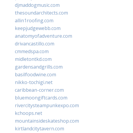
djmaddogmusic.com
thesoundarchitects.com
allin1roofing.com
keepjudgewebb.com
anatomyofadventure.com
drivancastillo.com
cmmedspa.com
midletontkd.com
gardensandgrills.com
basilfoodwine.com
nikko-tochigi.net
caribbean-corner.com
bluemoongiftcards.com
rivercitysteampunkexpo.com
kchoops.net
mountainsideskateshop.com
kirtlandcitytavern.com