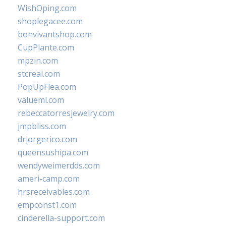
WishOping.com
shoplegacee.com
bonvivantshop.com
CupPlante.com
mpzin.com
stcreal.com
PopUpFlea.com
valueml.com
rebeccatorresjewelry.com
jmpbliss.com
drjorgerico.com
queensushipa.com
wendyweimerdds.com
ameri-camp.com
hrsreceivables.com
empconst1.com
cinderella-support.com