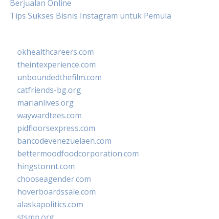
Berjualan Online
Tips Sukses Bisnis Instagram untuk Pemula
okhealthcareers.com
theintexperience.com
unboundedthefilm.com
catfriends-bg.org
marianlives.org
waywardtees.com
pidfloorsexpress.com
bancodevenezuelaen.com
bettermoodfoodcorporation.com
hingstonnt.com
chooseagender.com
hoverboardssale.com
alaskapolitics.com
stsmp.org