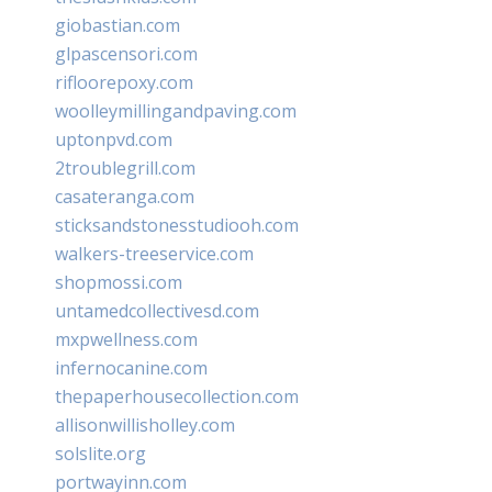
giobastian.com
glpascensori.com
rifloorepoxy.com
woolleymillingandpaving.com
uptonpvd.com
2troublegrill.com
casateranga.com
sticksandstonesstudiooh.com
walkers-treeservice.com
shopmossi.com
untamedcollectivesd.com
mxpwellness.com
infernocanine.com
thepaperhousecollection.com
allisonwillisholley.com
solslite.org
portwayinn.com