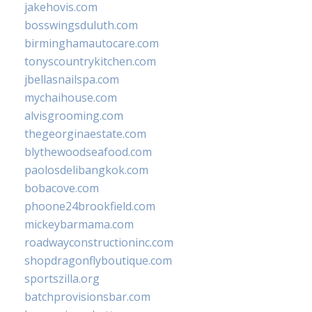
jakehovis.com
bosswingsduluth.com
birminghamautocare.com
tonyscountrykitchen.com
jbellasnailspa.com
mychaihouse.com
alvisgrooming.com
thegeorginaestate.com
blythewoodseafood.com
paolosdelibangkok.com
bobacove.com
phoone24brookfield.com
mickeybarmama.com
roadwayconstructioninc.com
shopdragonflyboutique.com
sportszilla.org
batchprovisionsbar.com