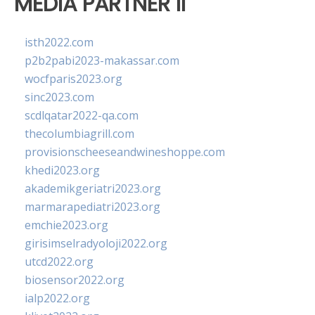
MEDIA PARTNER II
isth2022.com
p2b2pabi2023-makassar.com
wocfparis2023.org
sinc2023.com
scdlqatar2022-qa.com
thecolumbiagrill.com
provisionscheeseandwineshoppe.com
khedi2023.org
akademikgeriatri2023.org
marmarapediatri2023.org
emchie2023.org
girisimselradyoloji2022.org
utcd2022.org
biosensor2022.org
ialp2022.org