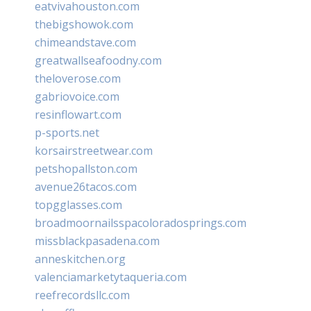
eatvivahouston.com
thebigshowok.com
chimeandstave.com
greatwallseafoodny.com
theloverose.com
gabriovoice.com
resinflowart.com
p-sports.net
korsairstreetwear.com
petshopallston.com
avenue26tacos.com
topgglasses.com
broadmoornailsspacoloradosprings.com
missblackpasadena.com
anneskitchen.org
valenciamarketytaqueria.com
reefrecordsllc.com