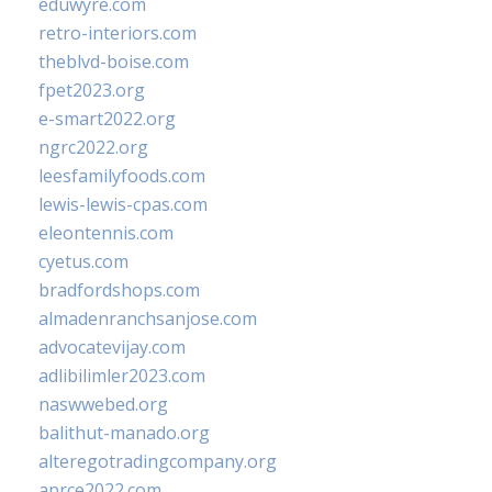
eduwyre.com
retro-interiors.com
theblvd-boise.com
fpet2023.org
e-smart2022.org
ngrc2022.org
leesfamilyfoods.com
lewis-lewis-cpas.com
eleontennis.com
cyetus.com
bradfordshops.com
almadenranchsanjose.com
advocatevijay.com
adlibilimler2023.com
naswwebed.org
balithut-manado.org
alteregotradingcompany.org
aprce2022.com