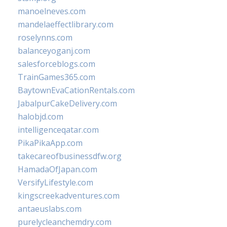
manoelneves.com
mandelaeffectlibrary.com
roselynns.com
balanceyoganj.com
salesforceblogs.com
TrainGames365.com
BaytownEvaCationRentals.com
JabalpurCakeDelivery.com
halobjd.com
intelligenceqatar.com
PikaPikaApp.com
takecareofbusinessdfw.org
HamadaOfJapan.com
VersifyLifestyle.com
kingscreekadventures.com
antaeuslabs.com
purelycleanchemdry.com