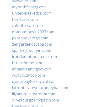
alawaffle.com
aryouthfishing.com
united-basketball.com
tios-tacos.com
cafecito-satx.com
graduacionviu2023.com
pecanjackstogo.com
zengardendayspa.com
sparklejewelryinc.com
ironcladtattoostudio.com
bruinshome.com
annascleaningsvc.com
wolfcitytattoo.com
oysterbayturkeytrot.com
lafronterarestauranteybar.com
lilyandrosetearoom.com
olivesburgberrypatch.com
theslushkids.com