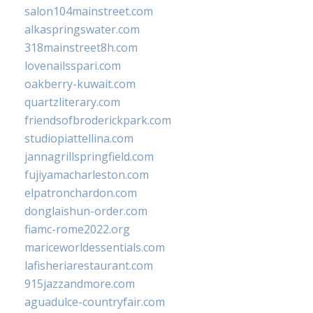
salon104mainstreet.com
alkaspringswater.com
318mainstreet8h.com
lovenailsspari.com
oakberry-kuwait.com
quartzliterary.com
friendsofbroderickpark.com
studiopiattellina.com
jannagrillspringfield.com
fujiyamacharleston.com
elpatronchardon.com
donglaishun-order.com
fiamc-rome2022.org
mariceworldessentials.com
lafisheriarestaurant.com
915jazzandmore.com
aguadulce-countryfair.com