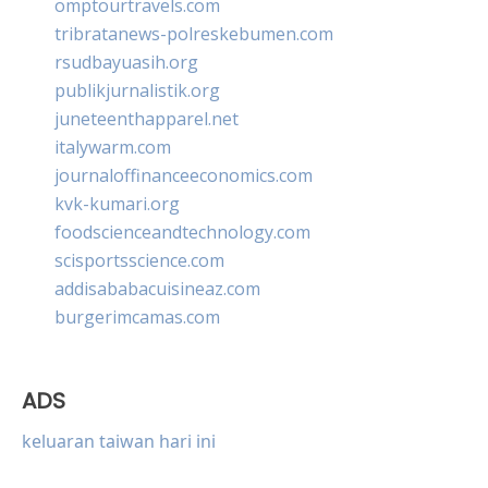
omptourtravels.com
tribratanews-polreskebumen.com
rsudbayuasih.org
publikjurnalistik.org
juneteenthapparel.net
italywarm.com
journaloffinanceeconomics.com
kvk-kumari.org
foodscienceandtechnology.com
scisportsscience.com
addisababacuisineaz.com
burgerimcamas.com
ADS
keluaran taiwan hari ini