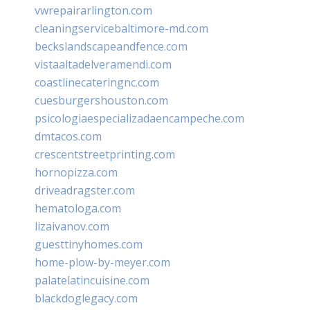
vwrepairarlington.com
cleaningservicebaltimore-md.com
beckslandscapeandfence.com
vistaaltadelveramendi.com
coastlinecateringnc.com
cuesburgershouston.com
psicologiaespecializadaencampeche.com
dmtacos.com
crescentstreetprinting.com
hornopizza.com
driveadragster.com
hematologa.com
lizaivanov.com
guesttinyhomes.com
home-plow-by-meyer.com
palatelatincuisine.com
blackdoglegacy.com