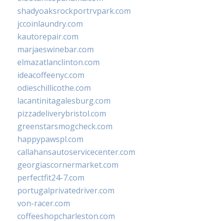
shadyoaksrockportrvpark.com
jccoinlaundry.com
kautorepair.com
marjaeswinebar.com
elmazatlanclinton.com
ideacoffeenyc.com
odieschillicothe.com
lacantinitagalesburg.com
pizzadeliverybristol.com
greenstarsmogcheck.com
happypawspl.com
callahansautoservicecenter.com
georgiascornermarket.com
perfectfit24-7.com
portugalprivatedriver.com
von-racer.com
coffeeshopcharleston.com