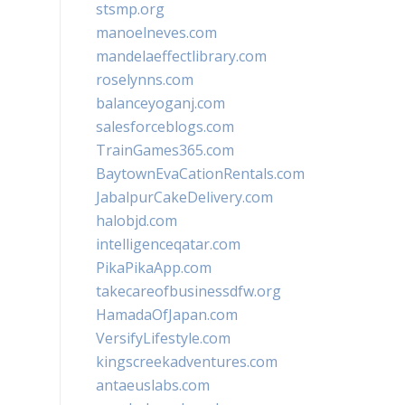
stsmp.org
manoelneves.com
mandelaeffectlibrary.com
roselynns.com
balanceyoganj.com
salesforceblogs.com
TrainGames365.com
BaytownEvaCationRentals.com
JabalpurCakeDelivery.com
halobjd.com
intelligenceqatar.com
PikaPikaApp.com
takecareofbusinessdfw.org
HamadaOfJapan.com
VersifyLifestyle.com
kingscreekadventures.com
antaeuslabs.com