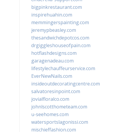
bigpinkrestaurant.com
inspirehuahin.com
memmingerspainting.com
jeremypbeasley.com
thesandwichdepotcos.com
drgiggleshouseofpain.com
hotflashdesigns.com
garagenadeau.com
lifestylechauffeurservice.com
EverNewNails.com
insideoutdecoratingcentre.com
salvatoresinpoint.com
jovialfloralco.com
johnlscotthometeam.com
u-seehomes.com
watersportslagonissi.com
mischieffashion.com