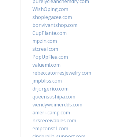
purelycleanchemdry.com
WishOping.com
shoplegacee.com
bonvivantshop.com
CupPlante.com
mpzin.com
stcreal.com
PopUpFlea.com
valueml.com
rebeccatorresjewelry.com
jmpbliss.com
drjorgerico.com
queensushipa.com
wendyweimerdds.com
ameri-camp.com
hrsreceivables.com
empconst1.com
cinderella-support.com