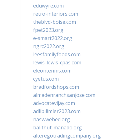
eduwyre.com
retro-interiors.com
theblvd-boise.com
fpet2023.org
e-smart2022.org
ngrc2022.org
leesfamilyfoods.com
lewis-lewis-cpas.com
eleontennis.com
cyetus.com
bradfordshops.com
almadenranchsanjose.com
advocatevijay.com
adlibilimler2023.com
naswwebed.org
balithut-manado.org
alteregotradingcompany.org