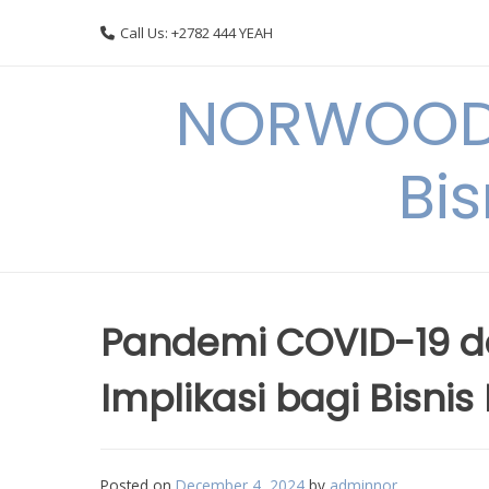
Skip
Call Us: +2782 444 YEAH
to
content
NORWOODI
Bi
Pandemi COVID-19 da
Implikasi bagi Bisnis
Posted on
December 4, 2024
by
adminnor