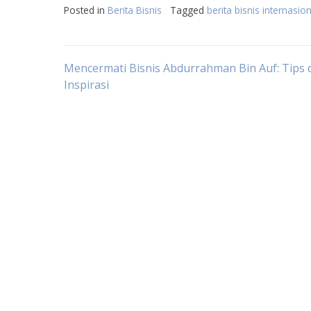
Posted in
Berita Bisnis
Tagged
berita bisnis internasion
Post
Mencermati Bisnis Abdurrahman Bin Auf: Tips 
Inspirasi
navigation