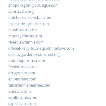
shopdragonflyboutique.com
sportszilla.org
batchprovisionsbar.com
brasserie-gobette.com
musicrearte.com
morseysfarms.com
riverviewtennis.com
official-kelly-toys-squishmallows.com
displaygardenonsuncrest.org
bbq-empire-usa.com
feedstoreva.com
drogopets.com
ediblechalk.com
tabletennisnearme.com
oaksofa.com
soultacohtx.com
capishcaps.com