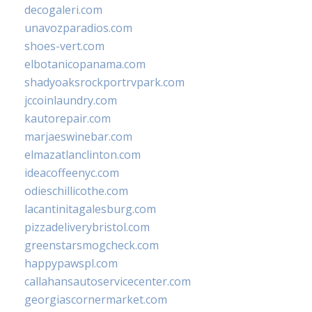
decogaleri.com
unavozparadios.com
shoes-vert.com
elbotanicopanama.com
shadyoaksrockportrvpark.com
jccoinlaundry.com
kautorepair.com
marjaeswinebar.com
elmazatlanclinton.com
ideacoffeenyc.com
odieschillicothe.com
lacantinitagalesburg.com
pizzadeliverybristol.com
greenstarsmogcheck.com
happypawspl.com
callahansautoservicecenter.com
georgiascornermarket.com