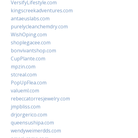
VersifyLifestyle.com
kingscreekadventures.com
antaeuslabs.com
purelycleanchemdry.com
WishOping.com
shoplegacee.com
bonvivantshop.com
CupPlante.com
mpzin.com
stcreal.com
PopUpFlea.com
valueml.com
rebeccatorresjewelry.com
jmpbliss.com
drjorgerico.com
queensushipa.com
wendyweimerdds.com