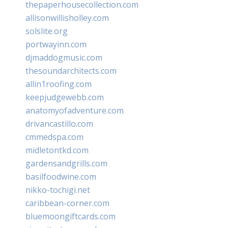
thepaperhousecollection.com
allisonwillisholley.com
solslite.org
portwayinn.com
djmaddogmusic.com
thesoundarchitects.com
allin1roofing.com
keepjudgewebb.com
anatomyofadventure.com
drivancastillo.com
cmmedspa.com
midletontkd.com
gardensandgrills.com
basilfoodwine.com
nikko-tochigi.net
caribbean-corner.com
bluemoongiftcards.com