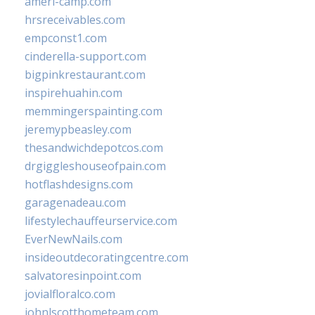
ameri-camp.com
hrsreceivables.com
empconst1.com
cinderella-support.com
bigpinkrestaurant.com
inspirehuahin.com
memmingerspainting.com
jeremypbeasley.com
thesandwichdepotcos.com
drgiggleshouseofpain.com
hotflashdesigns.com
garagenadeau.com
lifestylechauffeurservice.com
EverNewNails.com
insideoutdecoratingcentre.com
salvatoresinpoint.com
jovialfloralco.com
johnlscotthometeam.com