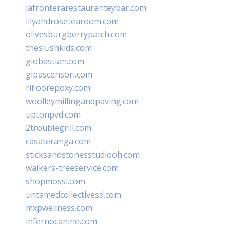
lafronterarestauranteybar.com
lilyandrosetearoom.com
olivesburgberrypatch.com
theslushkids.com
giobastian.com
glpascensori.com
rifloorepoxy.com
woolleymillingandpaving.com
uptonpvd.com
2troublegrill.com
casateranga.com
sticksandstonesstudiooh.com
walkers-treeservice.com
shopmossi.com
untamedcollectivesd.com
mxpwellness.com
infernocanine.com