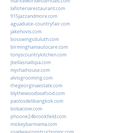
mariceworldessentials.com
lafisheriarestaurant.com
915jazzandmore.com
aguadulce-countryfair.com
jakehovis.com
bosswingsduluth.com
birminghamautocare.com
tonyscountrykitchen.com
jbellasnailspa.com
mychaihouse.com
alvisgrooming.com
thegeorginaestate.com
blythewoodseafood.com
paolosdelibangkok.com
bobacove.com
phoone24brookfield.com
mickeybarmama.com
roadwayconstructioninc.com