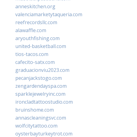
anneskitchen.org
valenciamarketytaqueria.com
reefrecordsllc.com
alawaffle.com
aryouthfishing.com
united-basketball.com
tios-tacos.com
cafecito-satx.com
graduacionviu2023.com
pecanjackstogo.com
zengardendayspa.com
sparklejewelryinc.com
ironcladtattoostudio.com
bruinshome.com
annascleaningsvc.com
wolfcitytattoo.com
oysterbayturkeytrot.com