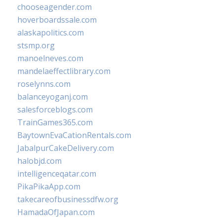
chooseagender.com
hoverboardssale.com
alaskapolitics.com
stsmp.org
manoelneves.com
mandelaeffectlibrary.com
roselynns.com
balanceyoganj.com
salesforceblogs.com
TrainGames365.com
BaytownEvaCationRentals.com
JabalpurCakeDelivery.com
halobjd.com
intelligenceqatar.com
PikaPikaApp.com
takecareofbusinessdfw.org
HamadaOfJapan.com