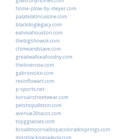
guesttinyhomes.com
home-plow-by-meyer.com
palatelatincuisine.com
blackdoglegacy.com
eatvivahouston.com
thebigshowok.com
chimeandstave.com
greatwallseafoodny.com
theloverose.com
gabriovoice.com
resinflowart.com
p-sports.net
korsairstreetwear.com
petshopallston.com
avenue26tacos.com
topgglasses.com
broadmoornailsspacoloradosprings.com
missblackpasadena.com