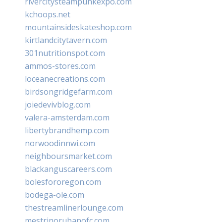
rivercitysteampunkexpo.com
kchoops.net
mountainsideskateshop.com
kirtlandcitytavern.com
301nutritionspot.com
ammos-stores.com
loceanecreations.com
birdsongridgefarm.com
joiedevivblog.com
valera-amsterdam.com
libertybrandhemp.com
norwoodinnwi.com
neighboursmarket.com
blackanguscareers.com
bolesfororegon.com
bodega-ole.com
thestreamlinerlounge.com
mestrinorubanofc.com