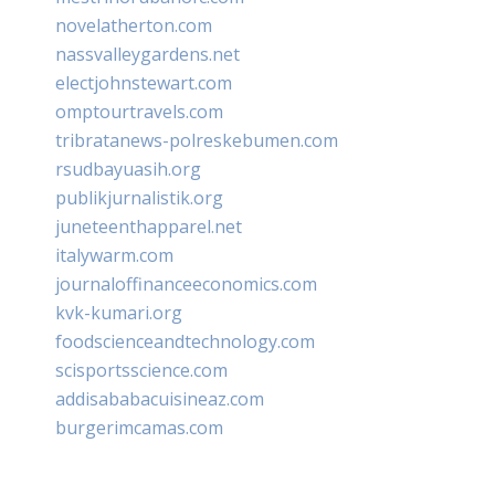
novelatherton.com
nassvalleygardens.net
electjohnstewart.com
omptourtravels.com
tribratanews-polreskebumen.com
rsudbayuasih.org
publikjurnalistik.org
juneteenthapparel.net
italywarm.com
journaloffinanceeconomics.com
kvk-kumari.org
foodscienceandtechnology.com
scisportsscience.com
addisababacuisineaz.com
burgerimcamas.com