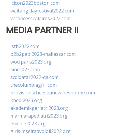
lcicon2023boston.com
waitangidayfestival2022.com
vacancesscolaires2022.com
MEDIA PARTNER II
isth2022.com
p2b2pabi2023-makassar.com
wocfparis2023.org
sinc2023.com
scdlqatar2022-qa.com
thecolumbiagrill.com
provisionscheeseandwineshoppe.com
khedi2023.org
akademikgeriatri2023.org
marmarapediatri2023.org
emchie2023.org
girisimselradyoloji2022.org