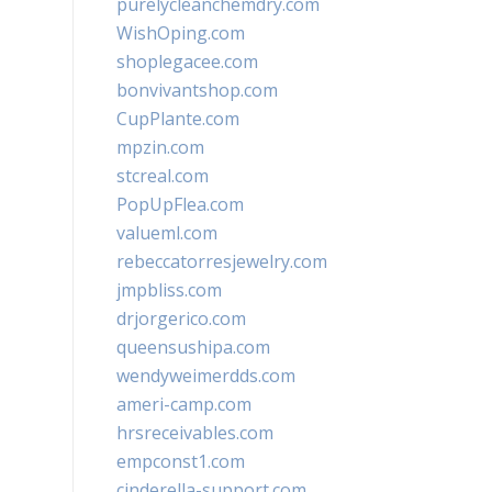
purelycleanchemdry.com
WishOping.com
shoplegacee.com
bonvivantshop.com
CupPlante.com
mpzin.com
stcreal.com
PopUpFlea.com
valueml.com
rebeccatorresjewelry.com
jmpbliss.com
drjorgerico.com
queensushipa.com
wendyweimerdds.com
ameri-camp.com
hrsreceivables.com
empconst1.com
cinderella-support.com