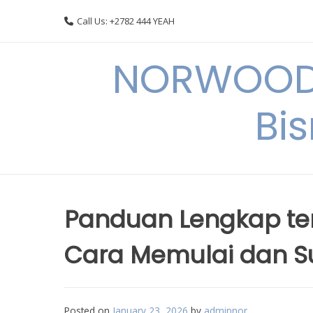
Skip
Call Us: +2782 444 YEAH
to
content
NORWOODI
Bi
Panduan Lengkap ten
Cara Memulai dan Su
Posted on
January 23, 2026
by
adminnor