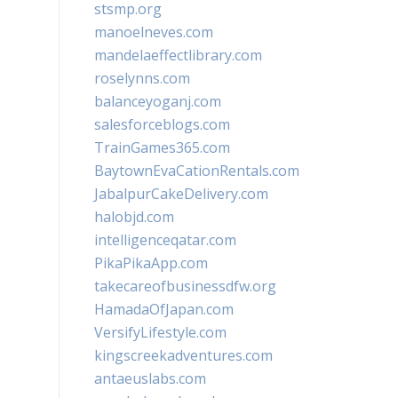
stsmp.org
manoelneves.com
mandelaeffectlibrary.com
roselynns.com
balanceyoganj.com
salesforceblogs.com
TrainGames365.com
BaytownEvaCationRentals.com
JabalpurCakeDelivery.com
halobjd.com
intelligenceqatar.com
PikaPikaApp.com
takecareofbusinessdfw.org
HamadaOfJapan.com
VersifyLifestyle.com
kingscreekadventures.com
antaeuslabs.com