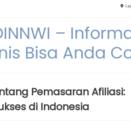
Cap
NNWI – Informas
snis Bisa Anda C
tang Pemasaran Afiliasi:
kses di Indonesia