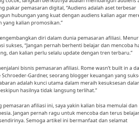
ang cocok, langkah berikutnya adalah membangun audiens 
ang pakar pemasaran digital, “Audiens adalah aset terbesar
angun hubungan yang kuat dengan audiens kalian agar mer
 yang kalian promosikan.”
n mengembangkan diri dalam dunia pemasaran afiliasi. Menur
si sukses, “Jangan pernah berhenti belajar dan mencoba ha
ng, dan kalian perlu selalu update dengan tren terbaru.”
njalani bisnis pemasaran afiliasi. Rome wasn’t built in a da
 Schroeder-Gardner, seorang blogger keuangan yang suks
esabaran adalah kunci utama dalam meraih kesuksesan dal
skipun hasilnya tidak langsung terlihat.”
masaran afiliasi ini, saya yakin kalian bisa memulai dan
onesia. Jangan pernah ragu untuk mencoba dan terus belajar
endirinya. Semoga artikel ini bermanfaat dan selamat