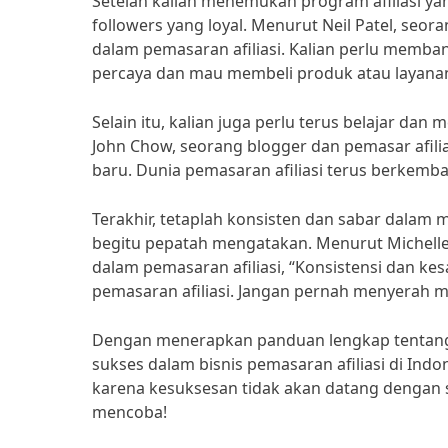
Setelah kalian menemukan program afiliasi y
followers yang loyal. Menurut Neil Patel, seor
dalam pemasaran afiliasi. Kalian perlu memb
percaya dan mau membeli produk atau layanan
Selain itu, kalian juga perlu terus belajar da
John Chow, seorang blogger dan pemasar afilia
baru. Dunia pemasaran afiliasi terus berkemba
Terakhir, tetaplah konsisten dan sabar dalam me
begitu pepatah mengatakan. Menurut Michelle
dalam pemasaran afiliasi, “Konsistensi dan k
pemasaran afiliasi. Jangan pernah menyerah me
Dengan menerapkan panduan lengkap tentang pe
sukses dalam bisnis pemasaran afiliasi di Ind
karena kesuksesan tidak akan datang dengan s
mencoba!