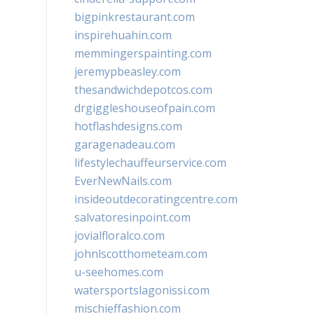
bigpinkrestaurant.com
inspirehuahin.com
memmingerspainting.com
jeremypbeasley.com
thesandwichdepotcos.com
drgiggleshouseofpain.com
hotflashdesigns.com
garagenadeau.com
lifestylechauffeurservice.com
EverNewNails.com
insideoutdecoratingcentre.com
salvatoresinpoint.com
jovialfloralco.com
johnlscotthometeam.com
u-seehomes.com
watersportslagonissi.com
mischieffashion.com