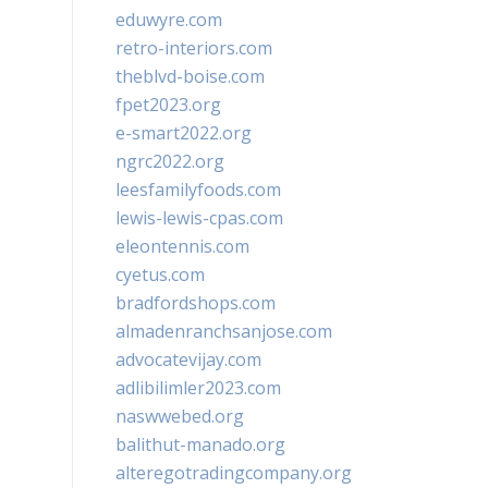
eduwyre.com
retro-interiors.com
theblvd-boise.com
fpet2023.org
e-smart2022.org
ngrc2022.org
leesfamilyfoods.com
lewis-lewis-cpas.com
eleontennis.com
cyetus.com
bradfordshops.com
almadenranchsanjose.com
advocatevijay.com
adlibilimler2023.com
naswwebed.org
balithut-manado.org
alteregotradingcompany.org