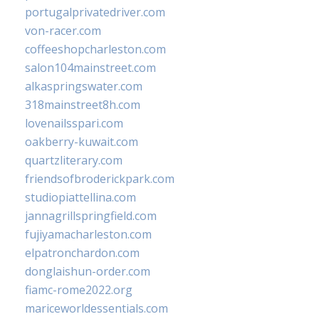
portugalprivatedriver.com
von-racer.com
coffeeshopcharleston.com
salon104mainstreet.com
alkaspringswater.com
318mainstreet8h.com
lovenailsspari.com
oakberry-kuwait.com
quartzliterary.com
friendsofbroderickpark.com
studiopiattellina.com
jannagrillspringfield.com
fujiyamacharleston.com
elpatronchardon.com
donglaishun-order.com
fiamc-rome2022.org
mariceworldessentials.com