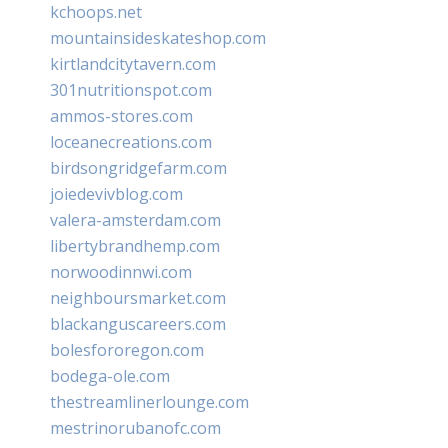
kchoops.net
mountainsideskateshop.com
kirtlandcitytavern.com
301nutritionspot.com
ammos-stores.com
loceanecreations.com
birdsongridgefarm.com
joiedevivblog.com
valera-amsterdam.com
libertybrandhemp.com
norwoodinnwi.com
neighboursmarket.com
blackanguscareers.com
bolesfororegon.com
bodega-ole.com
thestreamlinerlounge.com
mestrinorubanofc.com