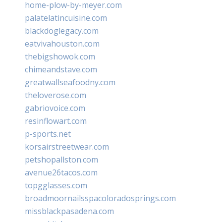
home-plow-by-meyer.com
palatelatincuisine.com
blackdoglegacy.com
eatvivahouston.com
thebigshowok.com
chimeandstave.com
greatwallseafoodny.com
theloverose.com
gabriovoice.com
resinflowart.com
p-sports.net
korsairstreetwear.com
petshopallston.com
avenue26tacos.com
topgglasses.com
broadmoornailsspacoloradosprings.com
missblackpasadena.com