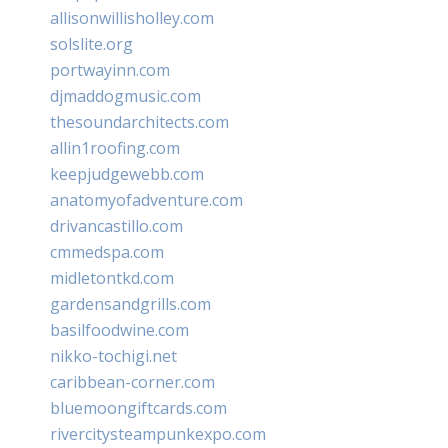
allisonwillisholley.com
solslite.org
portwayinn.com
djmaddogmusic.com
thesoundarchitects.com
allin1roofing.com
keepjudgewebb.com
anatomyofadventure.com
drivancastillo.com
cmmedspa.com
midletontkd.com
gardensandgrills.com
basilfoodwine.com
nikko-tochigi.net
caribbean-corner.com
bluemoongiftcards.com
rivercitysteampunkexpo.com