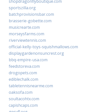
shopdragonflyboutique.com
sportszilla.org
batchprovisionsbar.com
brasserie-gobette.com
musicrearte.com
morseysfarms.com
riverviewtennis.com
official-kelly-toys-squishmallows.com
displaygardenonsuncrest.org
bbq-empire-usa.com
feedstoreva.com
drogopets.com
ediblechalk.com
tabletennisnearme.com
oaksofa.com
soultacohtx.com
capishcaps.com
gpsyfl.org