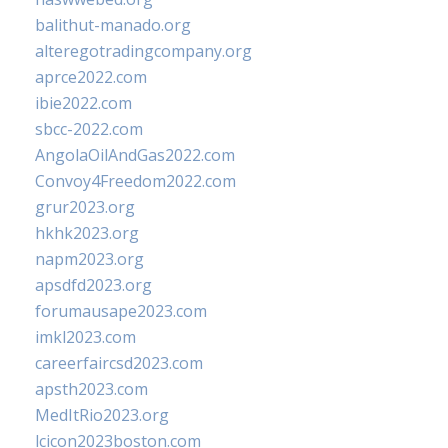
balithut-manado.org
alteregotradingcompany.org
aprce2022.com
ibie2022.com
sbcc-2022.com
AngolaOilAndGas2022.com
Convoy4Freedom2022.com
grur2023.org
hkhk2023.org
napm2023.org
apsdfd2023.org
forumausape2023.com
imkl2023.com
careerfaircsd2023.com
apsth2023.com
MedItRio2023.org
lcicon2023boston.com