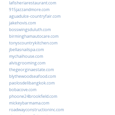
lafisheriarestaurant.com
915jazzandmore.com
aguadulce-countryfair.com
jakehovis.com
bosswingsduluth.com
birminghamautocare.com
tonyscountrykitchen.com
jbellasnailspa.com
mychaihouse.com
alvisgrooming.com
thegeorginaestate.com
blythewoodseafood.com
paolosdelibangkok.com
bobacove.com
phoone24brookfield.com
mickeybarmama.com
roadwayconstructioninc.com