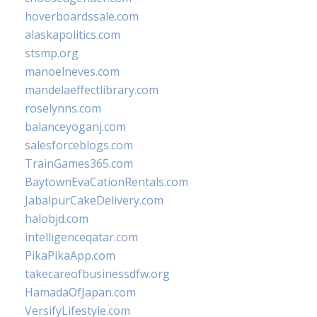
hoverboardssale.com
alaskapolitics.com
stsmp.org
manoelneves.com
mandelaeffectlibrary.com
roselynns.com
balanceyoganj.com
salesforceblogs.com
TrainGames365.com
BaytownEvaCationRentals.com
JabalpurCakeDelivery.com
halobjd.com
intelligenceqatar.com
PikaPikaApp.com
takecareofbusinessdfw.org
HamadaOfJapan.com
VersifyLifestyle.com