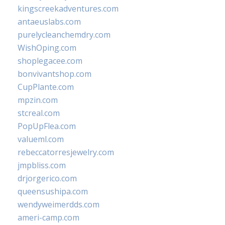
kingscreekadventures.com
antaeuslabs.com
purelycleanchemdry.com
WishOping.com
shoplegacee.com
bonvivantshop.com
CupPlante.com
mpzin.com
stcreal.com
PopUpFlea.com
valueml.com
rebeccatorresjewelry.com
jmpbliss.com
drjorgerico.com
queensushipa.com
wendyweimerdds.com
ameri-camp.com