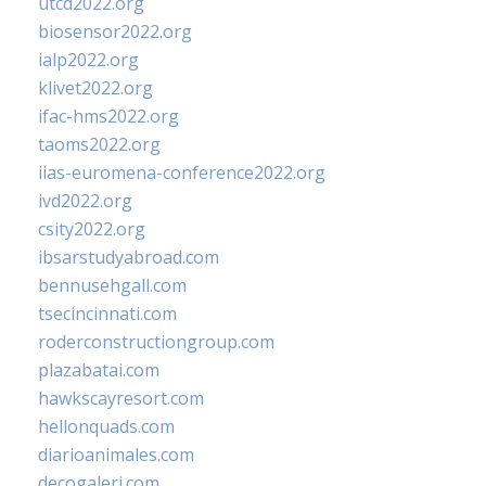
utcd2022.org
biosensor2022.org
ialp2022.org
klivet2022.org
ifac-hms2022.org
taoms2022.org
iias-euromena-conference2022.org
ivd2022.org
csity2022.org
ibsarstudyabroad.com
bennusehgall.com
tsecincinnati.com
roderconstructiongroup.com
plazabatai.com
hawkscayresort.com
hellonquads.com
diarioanimales.com
decogaleri.com