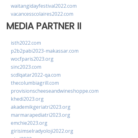
waitangidayfestival2022.com
vacancesscolaires2022.com
MEDIA PARTNER II
isth2022.com
p2b2pabi2023-makassar.com
wocfparis2023.org
sinc2023.com
scdlqatar2022-qa.com
thecolumbiagrill.com
provisionscheeseandwineshoppe.com
khedi2023.org
akademikgeriatri2023.org
marmarapediatri2023.org
emchie2023.org
girisimselradyoloji2022.org