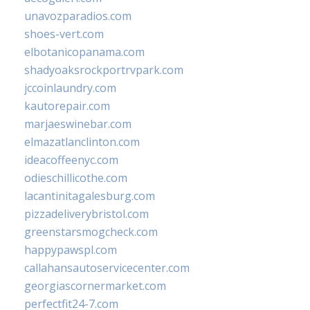
unavozparadios.com
shoes-vert.com
elbotanicopanama.com
shadyoaksrockportrvpark.com
jccoinlaundry.com
kautorepair.com
marjaeswinebar.com
elmazatlanclinton.com
ideacoffeenyc.com
odieschillicothe.com
lacantinitagalesburg.com
pizzadeliverybristol.com
greenstarsmogcheck.com
happypawspl.com
callahansautoservicecenter.com
georgiascornermarket.com
perfectfit24-7.com