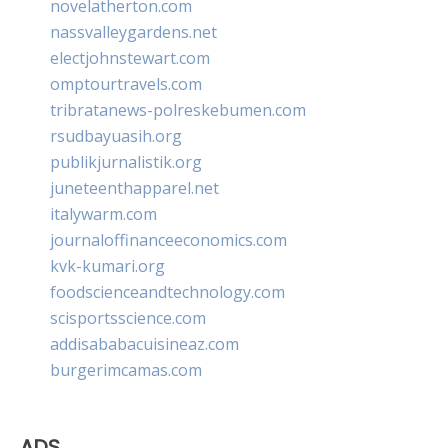
novelatherton.com
nassvalleygardens.net
electjohnstewart.com
omptourtravels.com
tribratanews-polreskebumen.com
rsudbayuasih.org
publikjurnalistik.org
juneteenthapparel.net
italywarm.com
journaloffinanceeconomics.com
kvk-kumari.org
foodscienceandtechnology.com
scisportsscience.com
addisababacuisineaz.com
burgerimcamas.com
ADS