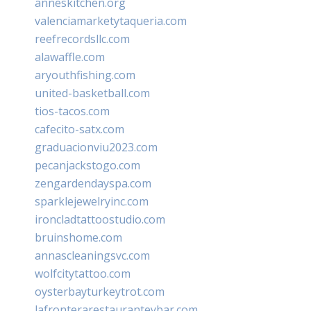
anneskitchen.org
valenciamarketytaqueria.com
reefrecordsllc.com
alawaffle.com
aryouthfishing.com
united-basketball.com
tios-tacos.com
cafecito-satx.com
graduacionviu2023.com
pecanjackstogo.com
zengardendayspa.com
sparklejewelryinc.com
ironcladtattoostudio.com
bruinshome.com
annascleaningsvc.com
wolfcitytattoo.com
oysterbayturkeytrot.com
lafronterarestauranteybar.com