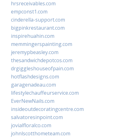
hrsreceivables.com
empconst1.com
cinderella-support.com
bigpinkrestaurant.com
inspirehuahin.com
memmingerspainting.com
jeremypbeasley.com
thesandwichdepotcos.com
drgiggleshouseofpain.com
hotflashdesigns.com
garagenadeau.com
lifestylechauffeurservice.com
EverNewNails.com
insideoutdecoratingcentre.com
salvatoresinpoint.com
jovialfloralco.com
johnlscotthometeam.com