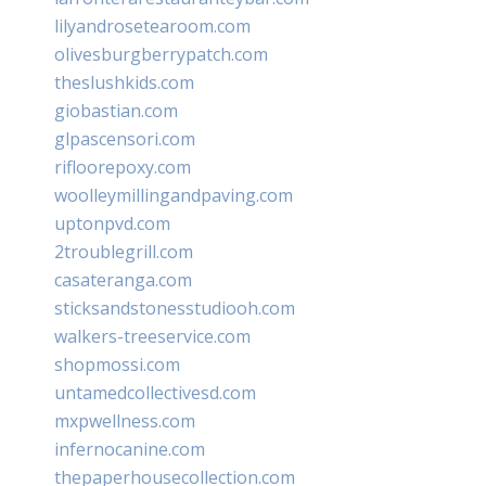
lilyandrosetearoom.com
olivesburgberrypatch.com
theslushkids.com
giobastian.com
glpascensori.com
rifloorepoxy.com
woolleymillingandpaving.com
uptonpvd.com
2troublegrill.com
casateranga.com
sticksandstonesstudiooh.com
walkers-treeservice.com
shopmossi.com
untamedcollectivesd.com
mxpwellness.com
infernocanine.com
thepaperhousecollection.com