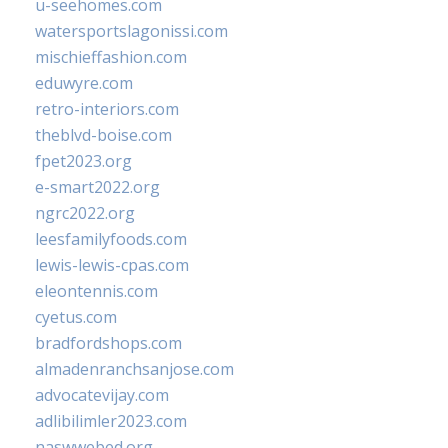
u-seehomes.com
watersportslagonissi.com
mischieffashion.com
eduwyre.com
retro-interiors.com
theblvd-boise.com
fpet2023.org
e-smart2022.org
ngrc2022.org
leesfamilyfoods.com
lewis-lewis-cpas.com
eleontennis.com
cyetus.com
bradfordshops.com
almadenranchsanjose.com
advocatevijay.com
adlibilimler2023.com
naswwebed.org