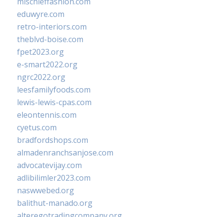
mischieffashion.com
eduwyre.com
retro-interiors.com
theblvd-boise.com
fpet2023.org
e-smart2022.org
ngrc2022.org
leesfamilyfoods.com
lewis-lewis-cpas.com
eleontennis.com
cyetus.com
bradfordshops.com
almadenranchsanjose.com
advocatevijay.com
adlibilimler2023.com
naswwebed.org
balithut-manado.org
alteregotradingcompany.org