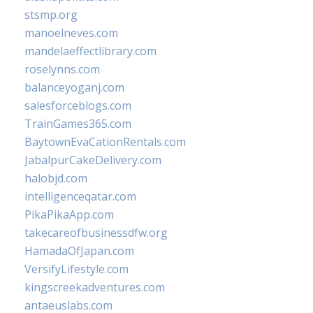
stsmp.org
manoelneves.com
mandelaeffectlibrary.com
roselynns.com
balanceyoganj.com
salesforceblogs.com
TrainGames365.com
BaytownEvaCationRentals.com
JabalpurCakeDelivery.com
halobjd.com
intelligenceqatar.com
PikaPikaApp.com
takecareofbusinessdfw.org
HamadaOfJapan.com
VersifyLifestyle.com
kingscreekadventures.com
antaeuslabs.com