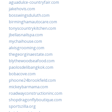
aguadulce-countryfair.com
jakehovis.com
bosswingsduluth.com
birminghamautocare.com
tonyscountrykitchen.com
jbellasnailspa.com
mychaihouse.com
alvisgrooming.com
thegeorginaestate.com
blythewoodseafood.com
paolosdelibangkok.com
bobacove.com
phoone24brookfield.com
mickeybarmama.com
roadwayconstructioninc.com
shopdragonflyboutique.com
sportszilla.org