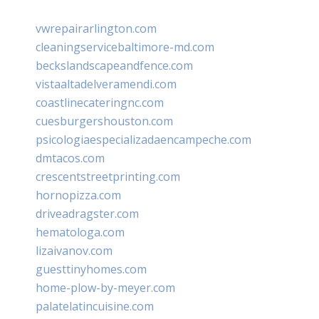
vwrepairarlington.com
cleaningservicebaltimore-md.com
beckslandscapeandfence.com
vistaaltadelveramendi.com
coastlinecateringnc.com
cuesburgershouston.com
psicologiaespecializadaencampeche.com
dmtacos.com
crescentstreetprinting.com
hornopizza.com
driveadragster.com
hematologa.com
lizaivanov.com
guesttinyhomes.com
home-plow-by-meyer.com
palatelatincuisine.com