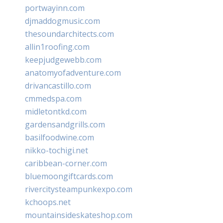
portwayinn.com
djmaddogmusic.com
thesoundarchitects.com
allin1roofing.com
keepjudgewebb.com
anatomyofadventure.com
drivancastillo.com
cmmedspa.com
midletontkd.com
gardensandgrills.com
basilfoodwine.com
nikko-tochigi.net
caribbean-corner.com
bluemoongiftcards.com
rivercitysteampunkexpo.com
kchoops.net
mountainsideskateshop.com