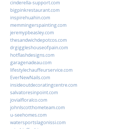
cinderella-support.com
bigpinkrestaurant.com
inspirehuahin.com
memmingerspainting.com
jeremypbeasley.com
thesandwichdepotcos.com
drgiggleshouseofpain.com
hotflashdesigns.com
garagenadeau.com
lifestylechauffeurservice.com
EverNewNails.com
insideoutdecoratingcentre.com
salvatoresinpoint.com
jovialfloralco.com
johnlscotthometeam.com
u-seehomes.com
watersportslagonissi.com