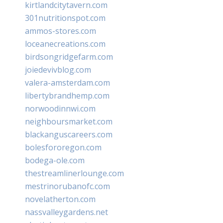
kirtlandcitytavern.com
301nutritionspot.com
ammos-stores.com
loceanecreations.com
birdsongridgefarm.com
joiedevivblog.com
valera-amsterdam.com
libertybrandhemp.com
norwoodinnwi.com
neighboursmarket.com
blackanguscareers.com
bolesfororegon.com
bodega-ole.com
thestreamlinerlounge.com
mestrinorubanofc.com
novelatherton.com
nassvalleygardens.net