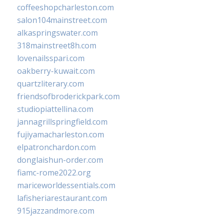
coffeeshopcharleston.com
salon104mainstreet.com
alkaspringswater.com
318mainstreet8h.com
lovenailsspari.com
oakberry-kuwait.com
quartzliterary.com
friendsofbroderickpark.com
studiopiattellina.com
jannagrillspringfield.com
fujiyamacharleston.com
elpatronchardon.com
donglaishun-order.com
fiamc-rome2022.org
mariceworldessentials.com
lafisheriarestaurant.com
915jazzandmore.com