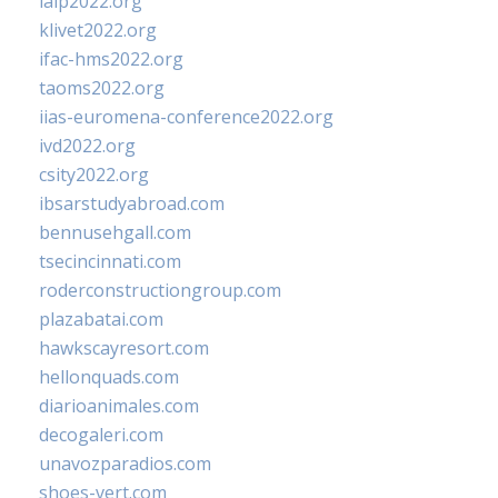
ialp2022.org
klivet2022.org
ifac-hms2022.org
taoms2022.org
iias-euromena-conference2022.org
ivd2022.org
csity2022.org
ibsarstudyabroad.com
bennusehgall.com
tsecincinnati.com
roderconstructiongroup.com
plazabatai.com
hawkscayresort.com
hellonquads.com
diarioanimales.com
decogaleri.com
unavozparadios.com
shoes-vert.com