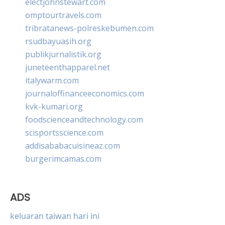
electjohnstewart.com
omptourtravels.com
tribratanews-polreskebumen.com
rsudbayuasih.org
publikjurnalistik.org
juneteenthapparel.net
italywarm.com
journaloffinanceeconomics.com
kvk-kumari.org
foodscienceandtechnology.com
scisportsscience.com
addisababacuisineaz.com
burgerimcamas.com
ADS
keluaran taiwan hari ini