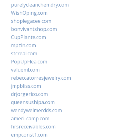
purelycleanchemdry.com
WishOping.com
shoplegacee.com
bonvivantshop.com
CupPlante.com
mpzin.com
stcreal.com
PopUpFlea.com
valueml.com
rebeccatorresjewelry.com
jmpbliss.com
drjorgerico.com
queensushipa.com
wendyweimerdds.com
ameri-camp.com
hrsreceivables.com
empconst1.com