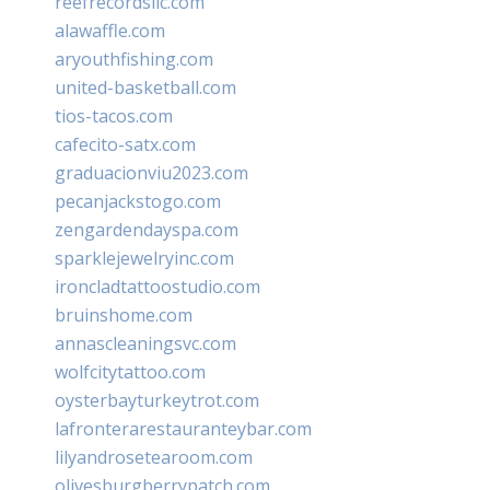
reefrecordsllc.com
alawaffle.com
aryouthfishing.com
united-basketball.com
tios-tacos.com
cafecito-satx.com
graduacionviu2023.com
pecanjackstogo.com
zengardendayspa.com
sparklejewelryinc.com
ironcladtattoostudio.com
bruinshome.com
annascleaningsvc.com
wolfcitytattoo.com
oysterbayturkeytrot.com
lafronterarestauranteybar.com
lilyandrosetearoom.com
olivesburgberrypatch.com