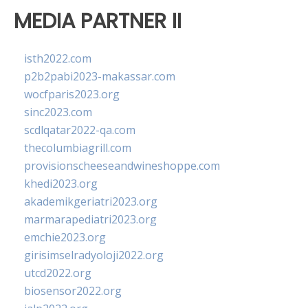
MEDIA PARTNER II
isth2022.com
p2b2pabi2023-makassar.com
wocfparis2023.org
sinc2023.com
scdlqatar2022-qa.com
thecolumbiagrill.com
provisionscheeseandwineshoppe.com
khedi2023.org
akademikgeriatri2023.org
marmarapediatri2023.org
emchie2023.org
girisimselradyoloji2022.org
utcd2022.org
biosensor2022.org