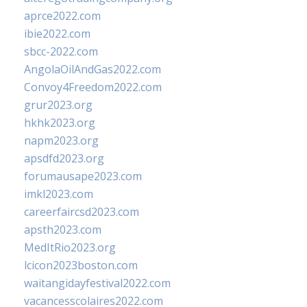
aprce2022.com
ibie2022.com
sbcc-2022.com
AngolaOilAndGas2022.com
Convoy4Freedom2022.com
grur2023.org
hkhk2023.org
napm2023.org
apsdfd2023.org
forumausape2023.com
imkl2023.com
careerfaircsd2023.com
apsth2023.com
MedItRio2023.org
lcicon2023boston.com
waitangidayfestival2022.com
vacancesscolaires2022.com