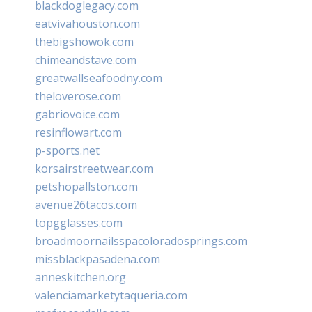
blackdoglegacy.com
eatvivahouston.com
thebigshowok.com
chimeandstave.com
greatwallseafoodny.com
theloverose.com
gabriovoice.com
resinflowart.com
p-sports.net
korsairstreetwear.com
petshopallston.com
avenue26tacos.com
topgglasses.com
broadmoornailsspacoloradosprings.com
missblackpasadena.com
anneskitchen.org
valenciamarketytaqueria.com