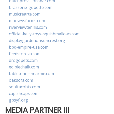
batchprovisionsbar.com
brasserie-gobette.com
musicrearte.com
morseysfarms.com
riverviewtennis.com
official-kelly-toys-squishmallows.com
displaygardenonsuncrest.org
bbq-empire-usa.com
feedstoreva.com
drogopets.com
ediblechalk.com
tabletennisnearme.com
oaksofa.com
soultacohtx.com
capishcaps.com
gpsyfl.org
MEDIA PARTNER III