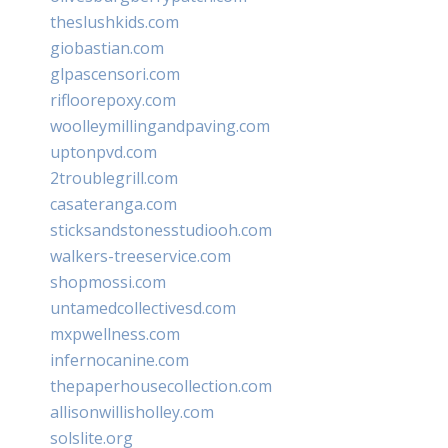
theslushkids.com
giobastian.com
glpascensori.com
rifloorepoxy.com
woolleymillingandpaving.com
uptonpvd.com
2troublegrill.com
casateranga.com
sticksandstonesstudiooh.com
walkers-treeservice.com
shopmossi.com
untamedcollectivesd.com
mxpwellness.com
infernocanine.com
thepaperhousecollection.com
allisonwillisholley.com
solslite.org