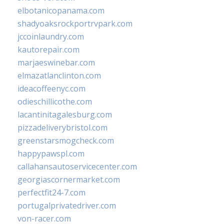
elbotanicopanama.com
shadyoaksrockportrvpark.com
jccoinlaundry.com
kautorepair.com
marjaeswinebar.com
elmazatlanclinton.com
ideacoffeenyc.com
odieschillicothe.com
lacantinitagalesburg.com
pizzadeliverybristol.com
greenstarsmogcheck.com
happypawspl.com
callahansautoservicecenter.com
georgiascornermarket.com
perfectfit24-7.com
portugalprivatedriver.com
von-racer.com