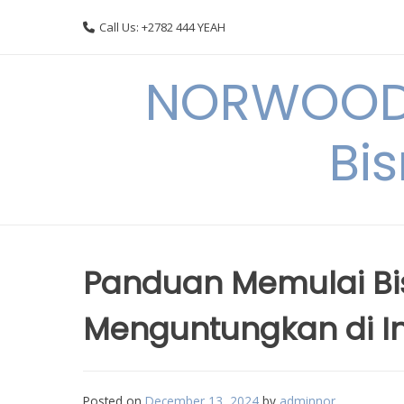
Skip
Call Us: +2782 444 YEAH
to
content
NORWOODI
Bi
Panduan Memulai Bisn
Menguntungkan di I
Posted on
December 13, 2024
by
adminnor