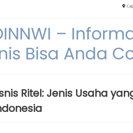
Cap
NNWI – Informas
snis Bisa Anda C
is Ritel: Jenis Usaha yan
ndonesia