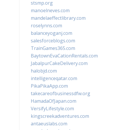
stsmp.org
manoelneves.com
mandelaeffectlibrary.com
roselynns.com
balanceyoganj.com
salesforceblogs.com
TrainGames365.com
BaytownEvaCationRentals.com
JabalpurCakeDelivery.com
halobjd.com
intelligenceqatar.com
PikaPikaApp.com
takecareofbusinessdfw.org
HamadaOfJapan.com
VersifyLifestyle.com
kingscreekadventures.com
antaeuslabs.com