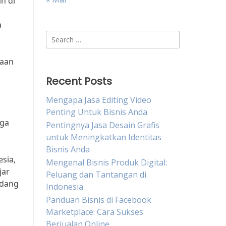
n di
a
Search
for:
iaan
Recent Posts
Mengapa Jasa Editing Video
Penting Untuk Bisnis Anda
rga
Pentingnya Jasa Desain Grafis
untuk Meningkatkan Identitas
Bisnis Anda
sia,
Mengenal Bisnis Produk Digital:
jar
Peluang dan Tantangan di
edang
Indonesia
Panduan Bisnis di Facebook
Marketplace: Cara Sukses
Berjualan Online