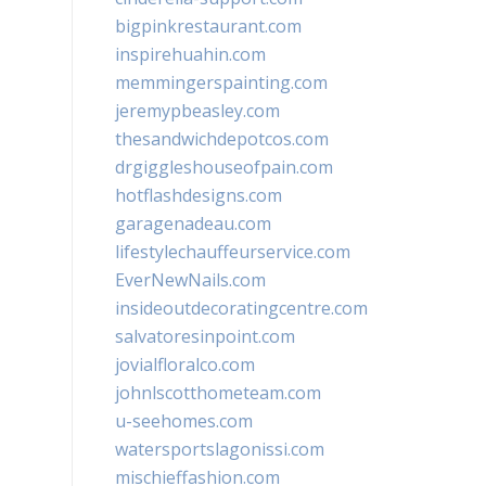
bigpinkrestaurant.com
inspirehuahin.com
memmingerspainting.com
jeremypbeasley.com
thesandwichdepotcos.com
drgiggleshouseofpain.com
hotflashdesigns.com
garagenadeau.com
lifestylechauffeurservice.com
EverNewNails.com
insideoutdecoratingcentre.com
salvatoresinpoint.com
jovialfloralco.com
johnlscotthometeam.com
u-seehomes.com
watersportslagonissi.com
mischieffashion.com