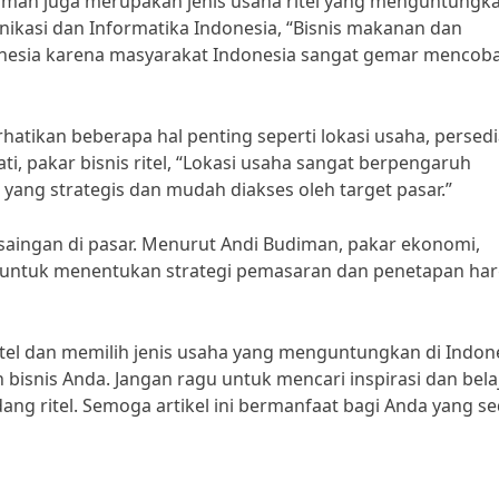
numan juga merupakan jenis usaha ritel yang menguntungka
ikasi dan Informatika Indonesia, “Bisnis makanan dan
onesia karena masyarakat Indonesia sangat gemar mencob
hatikan beberapa hal penting seperti lokasi usaha, persed
, pakar bisnis ritel, “Lokasi usaha sangat berpengaruh
si yang strategis dan mudah diakses oleh target pasar.”
rsaingan di pasar. Menurut Andi Budiman, pakar ekonomi,
ng untuk menentukan strategi pemasaran dan penetapan ha
l dan memilih jenis usaha yang menguntungkan di Indone
isnis Anda. Jangan ragu untuk mencari inspirasi dan bela
ang ritel. Semoga artikel ini bermanfaat bagi Anda yang s