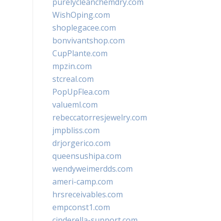
purelycleanchemdry.com
WishOping.com
shoplegacee.com
bonvivantshop.com
CupPlante.com
mpzin.com
stcreal.com
PopUpFlea.com
valueml.com
rebeccatorresjewelry.com
jmpbliss.com
drjorgerico.com
queensushipa.com
wendyweimerdds.com
ameri-camp.com
hrsreceivables.com
empconst1.com
cinderella-support.com