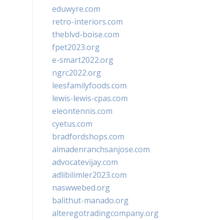
eduwyre.com
retro-interiors.com
theblvd-boise.com
fpet2023.org
e-smart2022.org
ngrc2022.org
leesfamilyfoods.com
lewis-lewis-cpas.com
eleontennis.com
cyetus.com
bradfordshops.com
almadenranchsanjose.com
advocatevijay.com
adlibilimler2023.com
naswwebed.org
balithut-manado.org
alteregotradingcompany.org