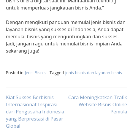
bisnis di era digital saat ini. Manfaatkan teknologi
untuk memperluas jangkauan bisnis Anda.”
Dengan mengikuti panduan memulai jenis bisnis dan
layanan bisnis yang sukses di Indonesia, Anda dapat
memulai bisnis yang menguntungkan dan sukses.
Jadi, jangan ragu untuk memulai bisnis impian Anda
sekarang juga!
Posted in
Jenis Bisnis
Tagged
jenis bisnis dan layanan bisnis
Post
Kiat Sukses Berbisnis
Cara Meningkatkan Trafik
Internasional: Inspirasi
Website Bisnis Online
dari Pengusaha Indonesia
Pemula
navigation
yang Berprestasi di Pasar
Global