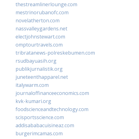
thestreamlinerlounge.com
mestrinorubanofc.com
novelatherton.com
nassvalleygardens.net
electjohnstewart.com
omptourtravels.com
tribratanews-polreskebumen.com
rsudbayuasih.org
publikjurnalistik.org
juneteenthapparel.net
italywarm.com
journaloffinanceeconomics.com
kvk-kumari.org
foodscienceandtechnology.com
scisportsscience.com
addisababacuisineaz.com
burgerimcamas.com