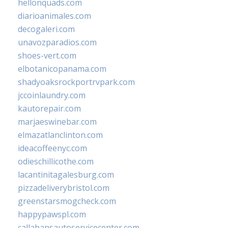
hellonquads.com
diarioanimales.com
decogaleri.com
unavozparadios.com
shoes-vert.com
elbotanicopanama.com
shadyoaksrockportrvpark.com
jccoinlaundry.com
kautorepair.com
marjaeswinebar.com
elmazatlanclinton.com
ideacoffeenyc.com
odieschillicothe.com
lacantinitagalesburg.com
pizzadeliverybristol.com
greenstarsmogcheck.com
happypawspl.com
callahansautoservicecenter.com