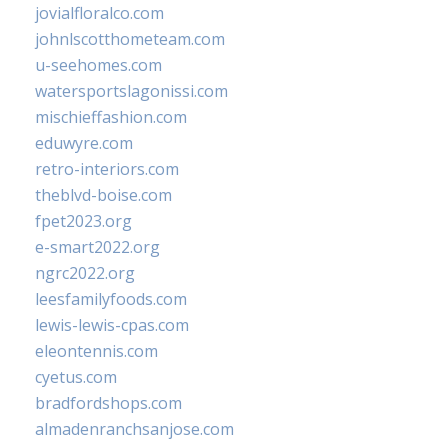
jovialfloralco.com
johnlscotthometeam.com
u-seehomes.com
watersportslagonissi.com
mischieffashion.com
eduwyre.com
retro-interiors.com
theblvd-boise.com
fpet2023.org
e-smart2022.org
ngrc2022.org
leesfamilyfoods.com
lewis-lewis-cpas.com
eleontennis.com
cyetus.com
bradfordshops.com
almadenranchsanjose.com