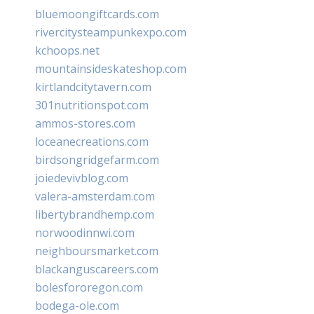
bluemoongiftcards.com
rivercitysteampunkexpo.com
kchoops.net
mountainsideskateshop.com
kirtlandcitytavern.com
301nutritionspot.com
ammos-stores.com
loceanecreations.com
birdsongridgefarm.com
joiedevivblog.com
valera-amsterdam.com
libertybrandhemp.com
norwoodinnwi.com
neighboursmarket.com
blackanguscareers.com
bolesfororegon.com
bodega-ole.com