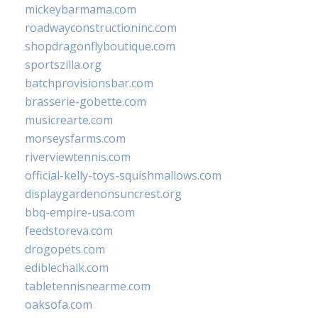
mickeybarmama.com
roadwayconstructioninc.com
shopdragonflyboutique.com
sportszilla.org
batchprovisionsbar.com
brasserie-gobette.com
musicrearte.com
morseysfarms.com
riverviewtennis.com
official-kelly-toys-squishmallows.com
displaygardenonsuncrest.org
bbq-empire-usa.com
feedstoreva.com
drogopets.com
ediblechalk.com
tabletennisnearme.com
oaksofa.com