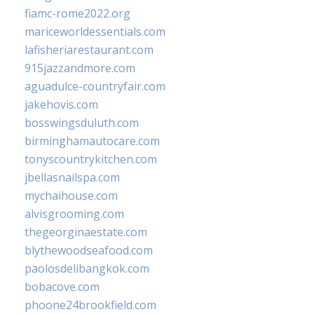
fiamc-rome2022.org
mariceworldessentials.com
lafisheriarestaurant.com
915jazzandmore.com
aguadulce-countryfair.com
jakehovis.com
bosswingsduluth.com
birminghamautocare.com
tonyscountrykitchen.com
jbellasnailspa.com
mychaihouse.com
alvisgrooming.com
thegeorginaestate.com
blythewoodseafood.com
paolosdelibangkok.com
bobacove.com
phoone24brookfield.com