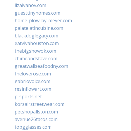
lizaivanov.com
guesttinyhomes.com
home-plow-by-meyer.com
palatelatincuisine.com
blackdoglegacy.com
eatvivahouston.com
thebigshowok.com
chimeandstave.com
greatwallseafoodny.com
theloverose.com
gabriovoice.com
resinflowart.com
p-sports.net
korsairstreetwear.com
petshopallston.com
avenue26tacos.com
topgglasses.com