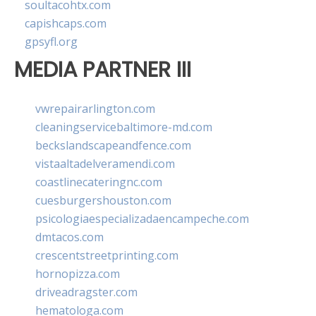
soultacohtx.com
capishcaps.com
gpsyfl.org
MEDIA PARTNER III
vwrepairarlington.com
cleaningservicebaltimore-md.com
beckslandscapeandfence.com
vistaaltadelveramendi.com
coastlinecateringnc.com
cuesburgershouston.com
psicologiaespecializadaencampeche.com
dmtacos.com
crescentstreetprinting.com
hornopizza.com
driveadragster.com
hematologa.com