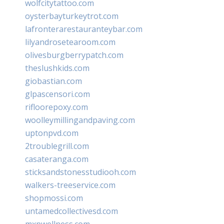
wolfcitytattoo.com
oysterbayturkeytrot.com
lafronterarestauranteybar.com
lilyandrosetearoom.com
olivesburgberrypatch.com
theslushkids.com
giobastian.com
glpascensori.com
rifloorepoxy.com
woolleymillingandpaving.com
uptonpvd.com
2troublegrill.com
casateranga.com
sticksandstonesstudiooh.com
walkers-treeservice.com
shopmossi.com
untamedcollectivesd.com
mxpwellness.com