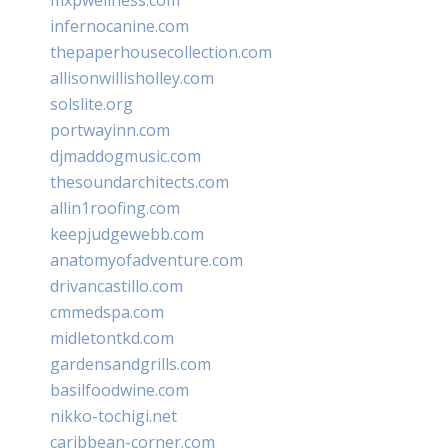
infernocanine.com
thepaperhousecollection.com
allisonwillisholley.com
solslite.org
portwayinn.com
djmaddogmusic.com
thesoundarchitects.com
allin1roofing.com
keepjudgewebb.com
anatomyofadventure.com
drivancastillo.com
cmmedspa.com
midletontkd.com
gardensandgrills.com
basilfoodwine.com
nikko-tochigi.net
caribbean-corner.com