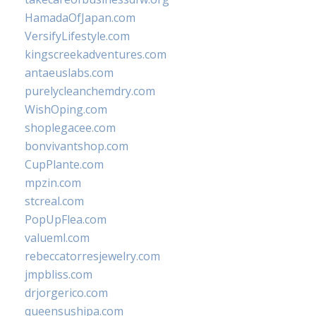
HamadaOfJapan.com
VersifyLifestyle.com
kingscreekadventures.com
antaeuslabs.com
purelycleanchemdry.com
WishOping.com
shoplegacee.com
bonvivantshop.com
CupPlante.com
mpzin.com
stcreal.com
PopUpFlea.com
valueml.com
rebeccatorresjewelry.com
jmpbliss.com
drjorgerico.com
queensushipa.com