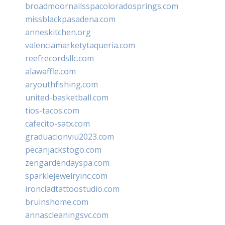
broadmoornailsspacoloradosprings.com
missblackpasadena.com
anneskitchen.org
valenciamarketytaqueria.com
reefrecordsllc.com
alawaffle.com
aryouthfishing.com
united-basketball.com
tios-tacos.com
cafecito-satx.com
graduacionviu2023.com
pecanjackstogo.com
zengardendayspa.com
sparklejewelryinc.com
ironcladtattoostudio.com
bruinshome.com
annascleaningsvc.com