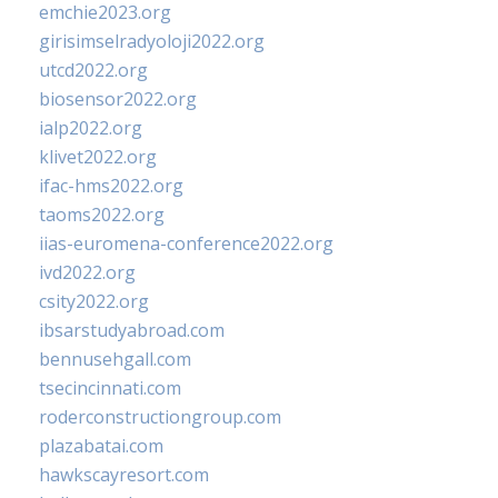
emchie2023.org
girisimselradyoloji2022.org
utcd2022.org
biosensor2022.org
ialp2022.org
klivet2022.org
ifac-hms2022.org
taoms2022.org
iias-euromena-conference2022.org
ivd2022.org
csity2022.org
ibsarstudyabroad.com
bennusehgall.com
tsecincinnati.com
roderconstructiongroup.com
plazabatai.com
hawkscayresort.com