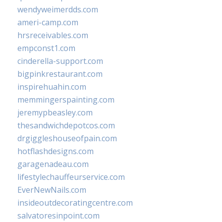
wendyweimerdds.com
ameri-camp.com
hrsreceivables.com
empconst1.com
cinderella-support.com
bigpinkrestaurant.com
inspirehuahin.com
memmingerspainting.com
jeremypbeasley.com
thesandwichdepotcos.com
drgiggleshouseofpain.com
hotflashdesigns.com
garagenadeau.com
lifestylechauffeurservice.com
EverNewNails.com
insideoutdecoratingcentre.com
salvatoresinpoint.com