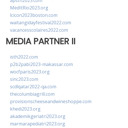
apsth2023.com
MedItRio2023.org
lcicon2023boston.com
waitangidayfestival2022.com
vacancesscolaires2022.com
MEDIA PARTNER II
isth2022.com
p2b2pabi2023-makassar.com
wocfparis2023.org
sinc2023.com
scdlqatar2022-qa.com
thecolumbiagrill.com
provisionscheeseandwineshoppe.com
khedi2023.org
akademikgeriatri2023.org
marmarapediatri2023.org