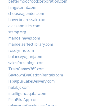
bettermoodfoodcorporation.com
hingstonnt.com
chooseagender.com
hoverboardssale.com
alaskapolitics.com
stsmp.org
manoelneves.com
mandelaeffectlibrary.com
roselynns.com
balanceyoganj.com
salesforceblogs.com
TrainGames365.com
BaytownEvaCationRentals.com
JabalpurCakeDelivery.com
halobjd.com
intelligenceqatar.com
PikaPikaApp.com
takecareofbusinessdfw.org