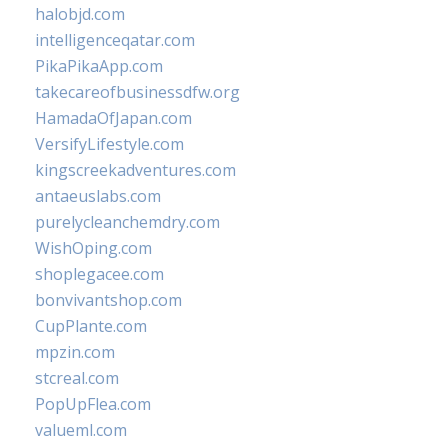
halobjd.com
intelligenceqatar.com
PikaPikaApp.com
takecareofbusinessdfw.org
HamadaOfJapan.com
VersifyLifestyle.com
kingscreekadventures.com
antaeuslabs.com
purelycleanchemdry.com
WishOping.com
shoplegacee.com
bonvivantshop.com
CupPlante.com
mpzin.com
stcreal.com
PopUpFlea.com
valueml.com