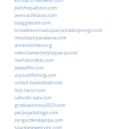
korsairstreetwear.com
petshopallston.com
avenue26tacos.com
topgglasses.com
broadmoornailsspacoloradosprings.com
missblackpasadena.com
anneskitchen.org
valenciamarketytaqueria.com
reefrecordsllc.com
alawaffle.com
aryouthfishing.com
united-basketball.com
tios-tacos.com
cafecito-satx.com
graduacionviu2023.com
pecanjackstogo.com
zengardendayspa.com
sparklejewelryinc.com