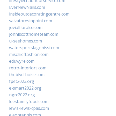
lifestylechauffeurservice.com
EverNewNails.com
insideoutdecoratingcentre.com
salvatoresinpoint.com
jovialfloralco.com
johnlscotthometeam.com
u-seehomes.com
watersportslagonissi.com
mischieffashion.com
eduwyre.com
retro-interiors.com
theblvd-boise.com
fpet2023.org
e-smart2022.org
ngrc2022.org
leesfamilyfoods.com
lewis-lewis-cpas.com
eleontennis.com