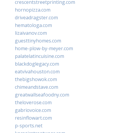
crescentstreetprinting.com
hornopizza.com
driveadragster.com
hematologa.com
lizaivanov.com
guesttinyhomes.com
home-plow-by-meyer.com
palatelatincuisine.com
blackdoglegacy.com
eatvivahouston.com
thebigshowok.com
chimeandstave.com
greatwallseafoodny.com
theloverose.com
gabriovoice.com
resinflowart.com
p-sports.net