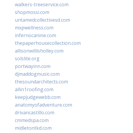
walkers-treeservice.com
shopmossi.com
untamedcollectivesd.com
mxpwellness.com
infernocanine.com
thepaperhousecollection.com
allisonwillisholley.com
solslite.org
portwayinn.com
djmaddogmusic.com
thesoundarchitects.com
allin1roofing.com
keepjudgewebb.com
anatomyofadventure.com
drivancastillo.com
cmmedspa.com
midletontkd.com