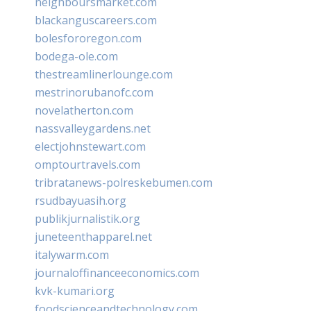
neighboursmarket.com
blackanguscareers.com
bolesfororegon.com
bodega-ole.com
thestreamlinerlounge.com
mestrinorubanofc.com
novelatherton.com
nassvalleygardens.net
electjohnstewart.com
omptourtravels.com
tribratanews-polreskebumen.com
rsudbayuasih.org
publikjurnalistik.org
juneteenthapparel.net
italywarm.com
journaloffinanceeconomics.com
kvk-kumari.org
foodscienceandtechnology.com