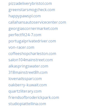
pizzadeliverybristol.com
greenstarsmogcheck.com
happypawspl.com
callahansautoservicecenter.com
georgiascornermarket.com
perfectfit24-7.com
portugalprivatedriver.com
von-racer.com
coffeeshopcharleston.com
salon104mainstreet.com
alkaspringswater.com
318mainstreet8h.com
lovenailsspari.com
oakberry-kuwait.com
quartzliterary.com
friendsofbroderickpark.com
studiopiattellina.com