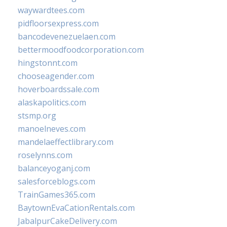
waywardtees.com
pidfloorsexpress.com
bancodevenezuelaen.com
bettermoodfoodcorporation.com
hingstonnt.com
chooseagender.com
hoverboardssale.com
alaskapolitics.com
stsmp.org
manoelneves.com
mandelaeffectlibrary.com
roselynns.com
balanceyoganj.com
salesforceblogs.com
TrainGames365.com
BaytownEvaCationRentals.com
JabalpurCakeDelivery.com