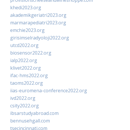
provisionscheeseandwineshoppe.com
khedi2023.org
akademikgeriatri2023.org
marmarapediatri2023.org
emchie2023.org
girisimselradyoloji2022.org
utcd2022.org
biosensor2022.org
ialp2022.org
klivet2022.org
ifac-hms2022.org
taoms2022.org
iias-euromena-conference2022.org
ivd2022.org
csity2022.org
ibsarstudyabroad.com
bennusehgall.com
tsecincinnati.com