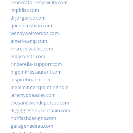
rebeccatorresjewelry.com
jmpbliss.com
drjorgerico.com
queensushipa.com
wendyweimerdds.com
ameri-camp.com
hrsreceivables.com
empconst1.com
cinderella-support.com
bigpinkrestaurant.com
inspirehuahin.com
memmingerspainting.com
jeremypbeasley.com
thesandwichdepotcos.com
drgiggleshouseofpain.com
hotflashdesigns.com
garagenadeau.com