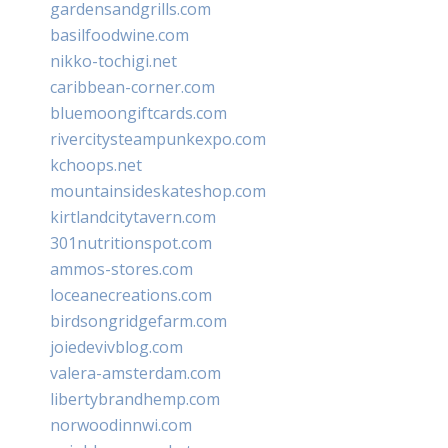
gardensandgrills.com
basilfoodwine.com
nikko-tochigi.net
caribbean-corner.com
bluemoongiftcards.com
rivercitysteampunkexpo.com
kchoops.net
mountainsideskateshop.com
kirtlandcitytavern.com
301nutritionspot.com
ammos-stores.com
loceanecreations.com
birdsongridgefarm.com
joiedevivblog.com
valera-amsterdam.com
libertybrandhemp.com
norwoodinnwi.com