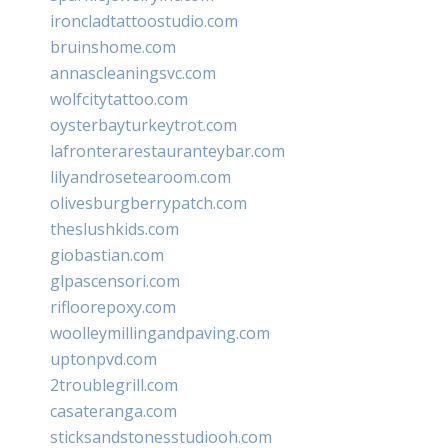
ironcladtattoostudio.com
bruinshome.com
annascleaningsvc.com
wolfcitytattoo.com
oysterbayturkeytrot.com
lafronterarestauranteybar.com
lilyandrosetearoom.com
olivesburgberrypatch.com
theslushkids.com
giobastian.com
glpascensori.com
rifloorepoxy.com
woolleymillingandpaving.com
uptonpvd.com
2troublegrill.com
casateranga.com
sticksandstonesstudiooh.com