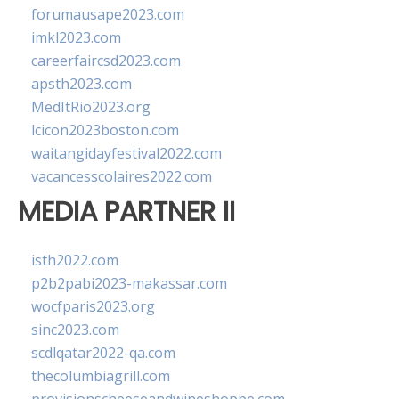
forumausape2023.com
imkl2023.com
careerfaircsd2023.com
apsth2023.com
MedItRio2023.org
lcicon2023boston.com
waitangidayfestival2022.com
vacancesscolaires2022.com
MEDIA PARTNER II
isth2022.com
p2b2pabi2023-makassar.com
wocfparis2023.org
sinc2023.com
scdlqatar2022-qa.com
thecolumbiagrill.com