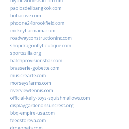
blythewoodseafood.com
paolosdelibangkok.com
bobacove.com
phoone24brookfield.com
mickeybarmama.com
roadwayconstructioninc.com
shopdragonflyboutique.com
sportszilla.org
batchprovisionsbar.com
brasserie-gobette.com
musicrearte.com
morseysfarms.com
riverviewtennis.com
official-kelly-toys-squishmallows.com
displaygardenonsuncrest.org
bbq-empire-usa.com
feedstoreva.com
drogopets.com