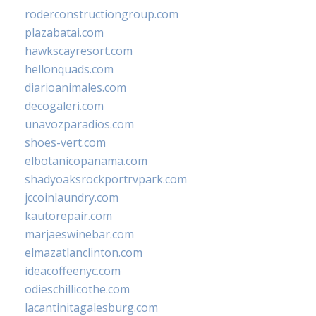
roderconstructiongroup.com
plazabatai.com
hawkscayresort.com
hellonquads.com
diarioanimales.com
decogaleri.com
unavozparadios.com
shoes-vert.com
elbotanicopanama.com
shadyoaksrockportrvpark.com
jccoinlaundry.com
kautorepair.com
marjaeswinebar.com
elmazatlanclinton.com
ideacoffeenyc.com
odieschillicothe.com
lacantinitagalesburg.com