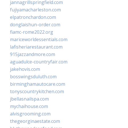
jannagrillspringfield.com
fujiyamacharleston.com
elpatronchardon.com
donglaishun-order.com
fiamc-rome2022.org
mariceworldessentials.com
lafisheriarestaurant.com
915jazzandmore.com
aguadulce-countryfair.com
jakehovis.com
bosswingsduluth.com
birminghamautocare.com
tonyscountrykitchen.com
jbellasnailspa.com
mychaihouse.com
alvisgrooming.com
thegeorginaestate.com