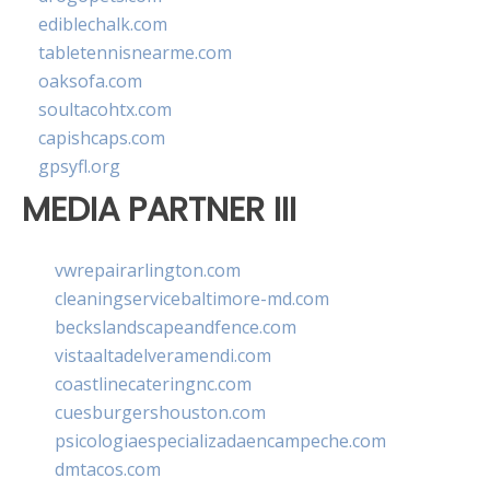
ediblechalk.com
tabletennisnearme.com
oaksofa.com
soultacohtx.com
capishcaps.com
gpsyfl.org
MEDIA PARTNER III
vwrepairarlington.com
cleaningservicebaltimore-md.com
beckslandscapeandfence.com
vistaaltadelveramendi.com
coastlinecateringnc.com
cuesburgershouston.com
psicologiaespecializadaencampeche.com
dmtacos.com