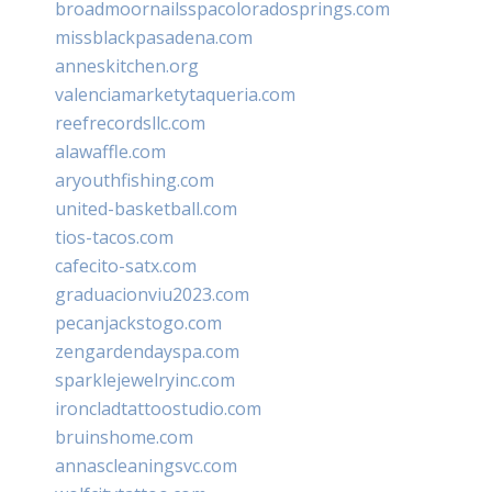
broadmoornailsspacoloradosprings.com
missblackpasadena.com
anneskitchen.org
valenciamarketytaqueria.com
reefrecordsllc.com
alawaffle.com
aryouthfishing.com
united-basketball.com
tios-tacos.com
cafecito-satx.com
graduacionviu2023.com
pecanjackstogo.com
zengardendayspa.com
sparklejewelryinc.com
ironcladtattoostudio.com
bruinshome.com
annascleaningsvc.com