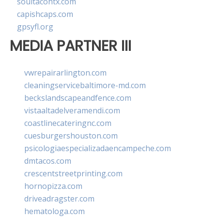
soultacohtx.com
capishcaps.com
gpsyfl.org
MEDIA PARTNER III
vwrepairarlington.com
cleaningservicebaltimore-md.com
beckslandscapeandfence.com
vistaaltadelveramendi.com
coastlinecateringnc.com
cuesburgershouston.com
psicologiaespecializadaencampeche.com
dmtacos.com
crescentstreetprinting.com
hornopizza.com
driveadragster.com
hematologa.com