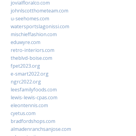
jovialfloralco.com
johnlscotthometeam.com
u-seehomes.com
watersportslagonissi.com
mischieffashion.com
eduwyre.com
retro-interiors.com
theblvd-boise.com
fpet2023.org
e-smart2022.org
ngrc2022.org
leesfamilyfoods.com
lewis-lewis-cpas.com
eleontennis.com
cyetus.com
bradfordshops.com
almadenranchsanjose.com