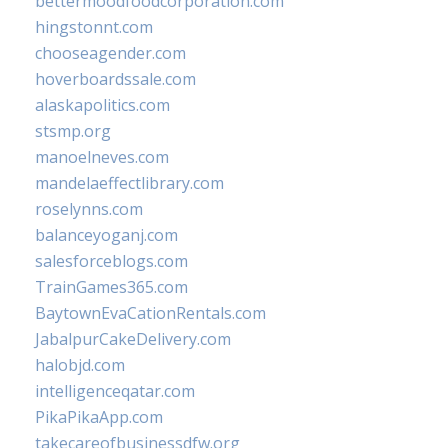
bettermoodfoodcorporation.com
hingstonnt.com
chooseagender.com
hoverboardssale.com
alaskapolitics.com
stsmp.org
manoelneves.com
mandelaeffectlibrary.com
roselynns.com
balanceyoganj.com
salesforceblogs.com
TrainGames365.com
BaytownEvaCationRentals.com
JabalpurCakeDelivery.com
halobjd.com
intelligenceqatar.com
PikaPikaApp.com
takecareofbusinessdfw.org