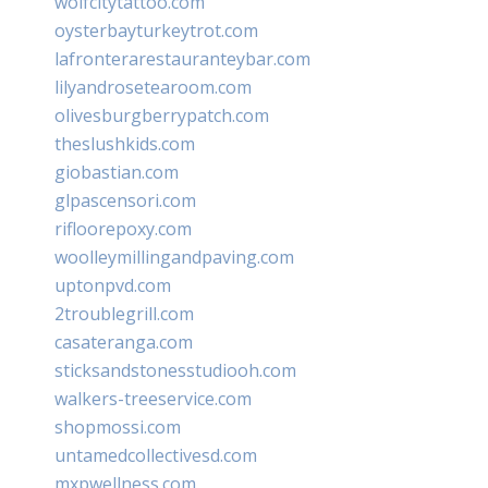
wolfcitytattoo.com
oysterbayturkeytrot.com
lafronterarestauranteybar.com
lilyandrosetearoom.com
olivesburgberrypatch.com
theslushkids.com
giobastian.com
glpascensori.com
rifloorepoxy.com
woolleymillingandpaving.com
uptonpvd.com
2troublegrill.com
casateranga.com
sticksandstonesstudiooh.com
walkers-treeservice.com
shopmossi.com
untamedcollectivesd.com
mxpwellness.com