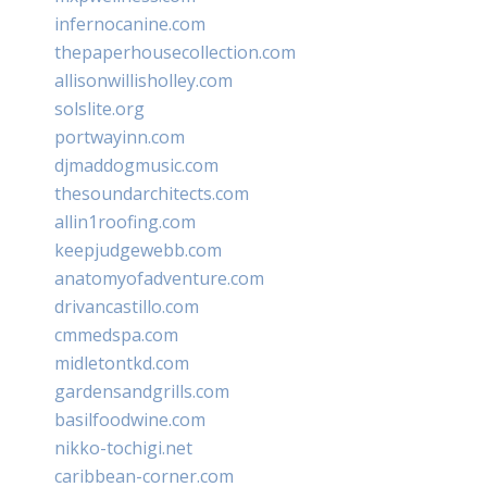
infernocanine.com
thepaperhousecollection.com
allisonwillisholley.com
solslite.org
portwayinn.com
djmaddogmusic.com
thesoundarchitects.com
allin1roofing.com
keepjudgewebb.com
anatomyofadventure.com
drivancastillo.com
cmmedspa.com
midletontkd.com
gardensandgrills.com
basilfoodwine.com
nikko-tochigi.net
caribbean-corner.com