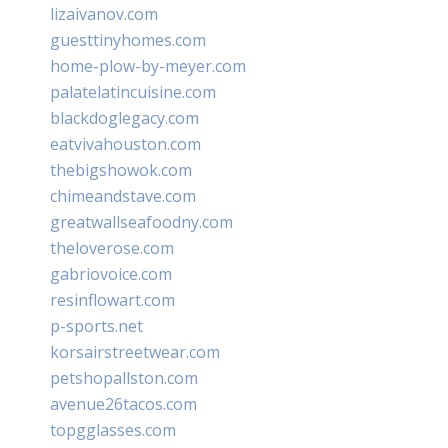
lizaivanov.com
guesttinyhomes.com
home-plow-by-meyer.com
palatelatincuisine.com
blackdoglegacy.com
eatvivahouston.com
thebigshowok.com
chimeandstave.com
greatwallseafoodny.com
theloverose.com
gabriovoice.com
resinflowart.com
p-sports.net
korsairstreetwear.com
petshopallston.com
avenue26tacos.com
topgglasses.com