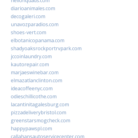
hellonquads.com
diarioanimales.com
decogaleri.com
unavozparadios.com
shoes-vert.com
elbotanicopanama.com
shadyoaksrockportrvpark.com
jccoinlaundry.com
kautorepair.com
marjaeswinebar.com
elmazatlanclinton.com
ideacoffeenyc.com
odieschillicothe.com
lacantinitagalesburg.com
pizzadeliverybristol.com
greenstarsmogcheck.com
happypawspl.com
callahansautoservicecenter.com