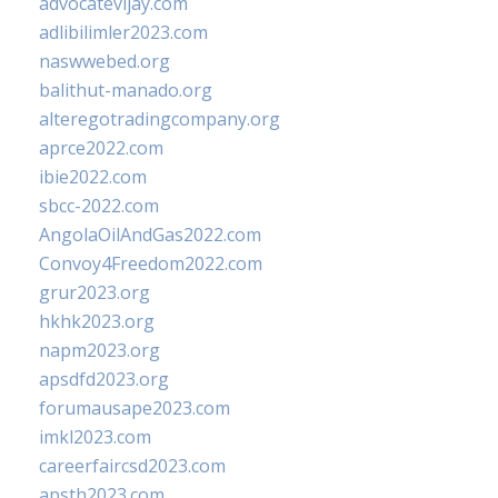
advocatevijay.com
adlibilimler2023.com
naswwebed.org
balithut-manado.org
alteregotradingcompany.org
aprce2022.com
ibie2022.com
sbcc-2022.com
AngolaOilAndGas2022.com
Convoy4Freedom2022.com
grur2023.org
hkhk2023.org
napm2023.org
apsdfd2023.org
forumausape2023.com
imkl2023.com
careerfaircsd2023.com
apsth2023.com