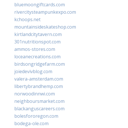
bluemoongiftcards.com
rivercitysteampunkexpo.com
kchoops.net
mountainsideskateshop.com
kirtlandcitytavern.com
301nutritionspot.com
ammos-stores.com
loceanecreations.com
birdsongridgefarm.com
joiedevivblog.com
valera-amsterdam.com
libertybrandhemp.com
norwoodinnwi.com
neighboursmarket.com
blackanguscareers.com
bolesfororegon.com
bodega-ole.com