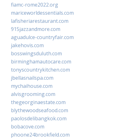
fiamc-rome2022.org
mariceworldessentials.com
lafisheriarestaurant.com
915jazzandmore.com
aguadulce-countryfair.com
jakehovis.com
bosswingsduluth.com
birminghamautocare.com
tonyscountrykitchen.com
jbellasnailspa.com
mychaihouse.com
alvisgrooming.com
thegeorginaestate.com
blythewoodseafood.com
paolosdelibangkok.com
bobacove.com
phoone24brookfield.com