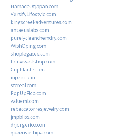
HamadaOfJapan.com
VersifyLifestyle.com
kingscreekadventures.com
antaeuslabs.com
purelycleanchemdry.com
WishOping.com
shoplegacee.com
bonvivantshop.com
CupPlante.com
mpzin.com
stcreal.com
PopUpFlea.com
valueml.com
rebeccatorresjewelry.com
jmpbliss.com
drjorgerico.com
queensushipa.com