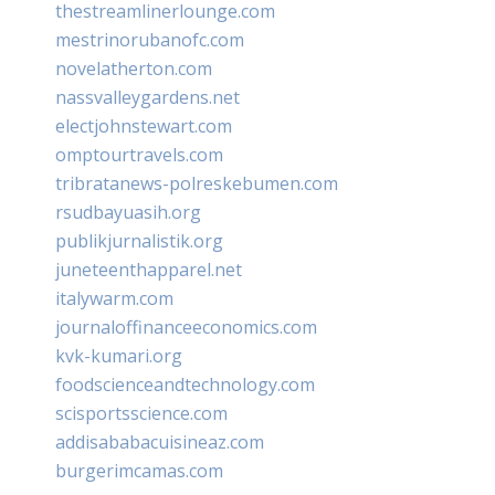
thestreamlinerlounge.com
mestrinorubanofc.com
novelatherton.com
nassvalleygardens.net
electjohnstewart.com
omptourtravels.com
tribratanews-polreskebumen.com
rsudbayuasih.org
publikjurnalistik.org
juneteenthapparel.net
italywarm.com
journaloffinanceeconomics.com
kvk-kumari.org
foodscienceandtechnology.com
scisportsscience.com
addisababacuisineaz.com
burgerimcamas.com