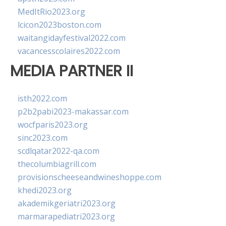
MedItRio2023.org
lcicon2023boston.com
waitangidayfestival2022.com
vacancesscolaires2022.com
MEDIA PARTNER II
isth2022.com
p2b2pabi2023-makassar.com
wocfparis2023.org
sinc2023.com
scdlqatar2022-qa.com
thecolumbiagrill.com
provisionscheeseandwineshoppe.com
khedi2023.org
akademikgeriatri2023.org
marmarapediatri2023.org