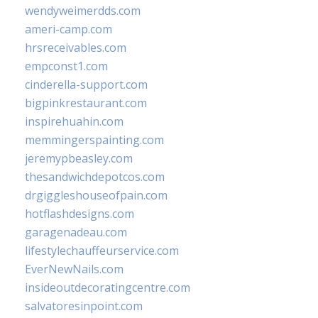
wendyweimerdds.com
ameri-camp.com
hrsreceivables.com
empconst1.com
cinderella-support.com
bigpinkrestaurant.com
inspirehuahin.com
memmingerspainting.com
jeremypbeasley.com
thesandwichdepotcos.com
drgiggleshouseofpain.com
hotflashdesigns.com
garagenadeau.com
lifestylechauffeurservice.com
EverNewNails.com
insideoutdecoratingcentre.com
salvatoresinpoint.com