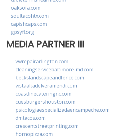
oaksofa.com
soultacohtx.com
capishcaps.com
gpsyfl.org
MEDIA PARTNER III
vwrepairarlington.com
cleaningservicebaltimore-md.com
beckslandscapeandfence.com
vistaaltadelveramendi.com
coastlinecateringnc.com
cuesburgershouston.com
psicologiaespecializadaencampeche.com
dmtacos.com
crescentstreetprinting.com
hornopizza.com