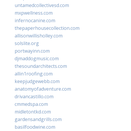
untamedcollectivesd.com
mxpwellness.com
infernocanine.com
thepaperhousecollection.com
allisonwillisholley.com
solslite.org
portwayinn.com
djmaddogmusic.com
thesoundarchitects.com
allin1roofing.com
keepjudgewebb.com
anatomyofadventure.com
drivancastillo.com
cmmedspa.com
midletontkd.com
gardensandgrills.com
basilfoodwine.com