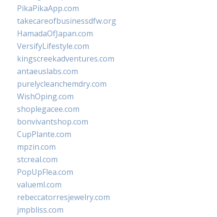
PikaPikaApp.com
takecareofbusinessdfw.org
HamadaOfJapan.com
VersifyLifestyle.com
kingscreekadventures.com
antaeuslabs.com
purelycleanchemdry.com
WishOping.com
shoplegacee.com
bonvivantshop.com
CupPlante.com
mpzin.com
stcreal.com
PopUpFlea.com
valueml.com
rebeccatorresjewelry.com
jmpbliss.com