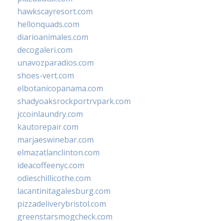
hawkscayresort.com
hellonquads.com
diarioanimales.com
decogaleri.com
unavozparadios.com
shoes-vert.com
elbotanicopanama.com
shadyoaksrockportrvpark.com
jccoinlaundry.com
kautorepair.com
marjaeswinebar.com
elmazatlanclinton.com
ideacoffeenyc.com
odieschillicothe.com
lacantinitagalesburg.com
pizzadeliverybristol.com
greenstarsmogcheck.com