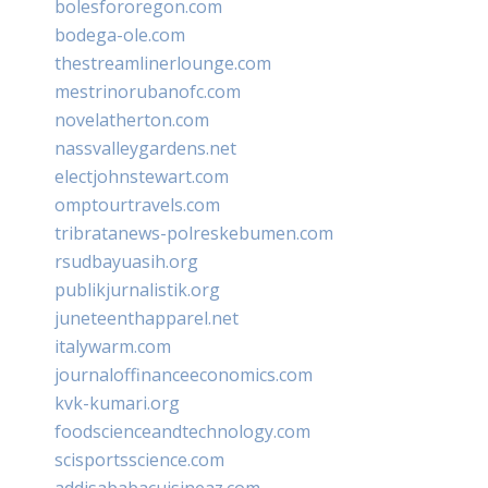
bolesfororegon.com
bodega-ole.com
thestreamlinerlounge.com
mestrinorubanofc.com
novelatherton.com
nassvalleygardens.net
electjohnstewart.com
omptourtravels.com
tribratanews-polreskebumen.com
rsudbayuasih.org
publikjurnalistik.org
juneteenthapparel.net
italywarm.com
journaloffinanceeconomics.com
kvk-kumari.org
foodscienceandtechnology.com
scisportsscience.com
addisababacuisineaz.com