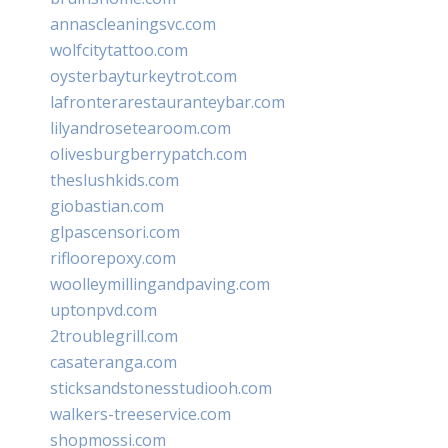
annascleaningsvc.com
wolfcitytattoo.com
oysterbayturkeytrot.com
lafronterarestauranteybar.com
lilyandrosetearoom.com
olivesburgberrypatch.com
theslushkids.com
giobastian.com
glpascensori.com
rifloorepoxy.com
woolleymillingandpaving.com
uptonpvd.com
2troublegrill.com
casateranga.com
sticksandstonesstudiooh.com
walkers-treeservice.com
shopmossi.com