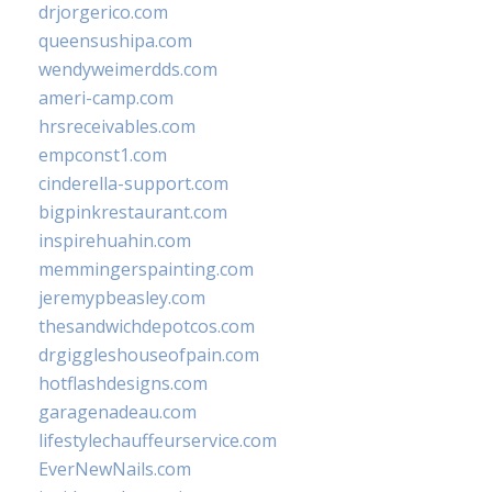
drjorgerico.com
queensushipa.com
wendyweimerdds.com
ameri-camp.com
hrsreceivables.com
empconst1.com
cinderella-support.com
bigpinkrestaurant.com
inspirehuahin.com
memmingerspainting.com
jeremypbeasley.com
thesandwichdepotcos.com
drgiggleshouseofpain.com
hotflashdesigns.com
garagenadeau.com
lifestylechauffeurservice.com
EverNewNails.com