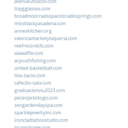
avenue26tacos.com
topgglasses.com
broadmoornailsspacoloradosprings.com
missblackpasadena.com
anneskitchen.org
valenciamarketytaqueria.com
reefrecordsllc.com
alawaffle.com
aryouthfishing.com
united-basketball.com
tios-tacos.com
cafecito-satx.com
graduacionviu2023.com
pecanjackstogo.com
zengardendayspa.com
sparklejewelryinc.com
ironcladtattoostudio.com
bruinshome.com