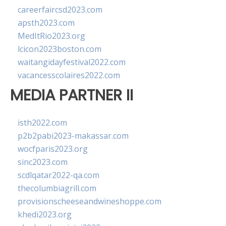
careerfaircsd2023.com
apsth2023.com
MedItRio2023.org
lcicon2023boston.com
waitangidayfestival2022.com
vacancesscolaires2022.com
MEDIA PARTNER II
isth2022.com
p2b2pabi2023-makassar.com
wocfparis2023.org
sinc2023.com
scdlqatar2022-qa.com
thecolumbiagrill.com
provisionscheeseandwineshoppe.com
khedi2023.org