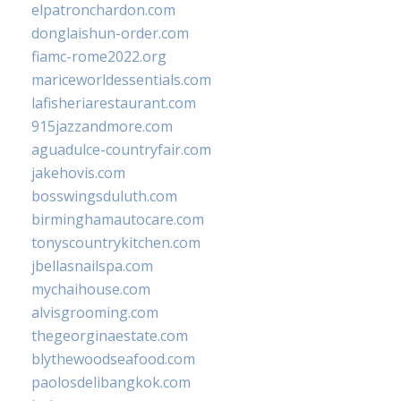
elpatronchardon.com
donglaishun-order.com
fiamc-rome2022.org
mariceworldessentials.com
lafisheriarestaurant.com
915jazzandmore.com
aguadulce-countryfair.com
jakehovis.com
bosswingsduluth.com
birminghamautocare.com
tonyscountrykitchen.com
jbellasnailspa.com
mychaihouse.com
alvisgrooming.com
thegeorginaestate.com
blythewoodseafood.com
paolosdelibangkok.com