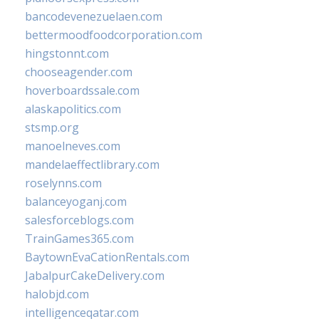
bancodevenezuelaen.com
bettermoodfoodcorporation.com
hingstonnt.com
chooseagender.com
hoverboardssale.com
alaskapolitics.com
stsmp.org
manoelneves.com
mandelaeffectlibrary.com
roselynns.com
balanceyoganj.com
salesforceblogs.com
TrainGames365.com
BaytownEvaCationRentals.com
JabalpurCakeDelivery.com
halobjd.com
intelligenceqatar.com