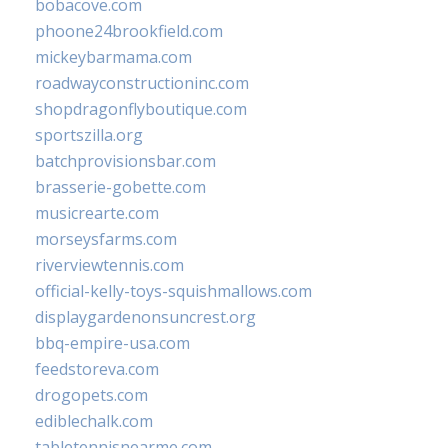
bobacove.com
phoone24brookfield.com
mickeybarmama.com
roadwayconstructioninc.com
shopdragonflyboutique.com
sportszilla.org
batchprovisionsbar.com
brasserie-gobette.com
musicrearte.com
morseysfarms.com
riverviewtennis.com
official-kelly-toys-squishmallows.com
displaygardenonsuncrest.org
bbq-empire-usa.com
feedstoreva.com
drogopets.com
ediblechalk.com
tabletennisnearme.com