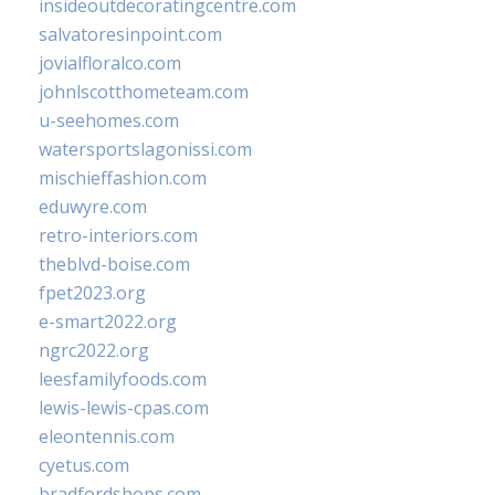
insideoutdecoratingcentre.com
salvatoresinpoint.com
jovialfloralco.com
johnlscotthometeam.com
u-seehomes.com
watersportslagonissi.com
mischieffashion.com
eduwyre.com
retro-interiors.com
theblvd-boise.com
fpet2023.org
e-smart2022.org
ngrc2022.org
leesfamilyfoods.com
lewis-lewis-cpas.com
eleontennis.com
cyetus.com
bradfordshops.com