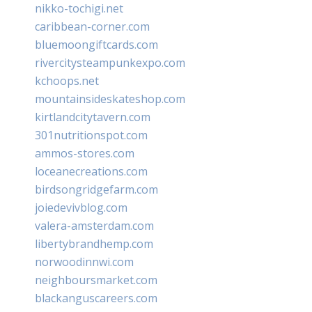
nikko-tochigi.net
caribbean-corner.com
bluemoongiftcards.com
rivercitysteampunkexpo.com
kchoops.net
mountainsideskateshop.com
kirtlandcitytavern.com
301nutritionspot.com
ammos-stores.com
loceanecreations.com
birdsongridgefarm.com
joiedevivblog.com
valera-amsterdam.com
libertybrandhemp.com
norwoodinnwi.com
neighboursmarket.com
blackanguscareers.com