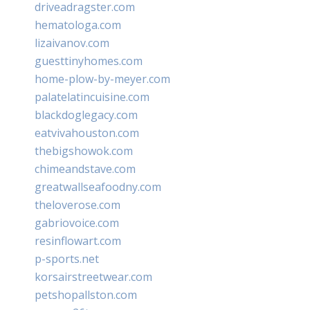
driveadragster.com
hematologa.com
lizaivanov.com
guesttinyhomes.com
home-plow-by-meyer.com
palatelatincuisine.com
blackdoglegacy.com
eatvivahouston.com
thebigshowok.com
chimeandstave.com
greatwallseafoodny.com
theloverose.com
gabriovoice.com
resinflowart.com
p-sports.net
korsairstreetwear.com
petshopallston.com